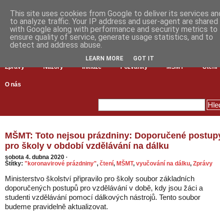
This site uses cookies from Google to deliver its services an
to analyze traffic. Your IP address and user-agent are shared
with Google along with performance and security metrics to
ensure quality of service, generate usage statistics, and to
detect and address abuse.
LEARN MORE
GOT IT
Zprávy
Názory
Inkluze
Pozvánky
MŠMT
Čtení
O nás
MŠMT: Toto nejsou prázdniny: Doporučené postup
pro školy v období vzdělávání na dálku
sobota 4. dubna 2020
·
Štítky:
"koronavirové prázdniny"
,
čtení
,
MŠMT
,
vyučování na dálku
,
Zprávy
Ministerstvo školství připravilo pro školy soubor základních
doporučených postupů pro vzdělávání v době, kdy jsou žáci a
studenti vzdělávání pomocí dálkových nástrojů. Tento soubor
budeme pravidelně aktualizovat.