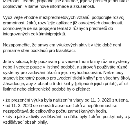
Microsoft Teams, případně jiné aplikace, jejichž přehled je neustále
doplňován. Vítáme nové informace a zkušenosti.
Využívejte vhodně mezipředmětových vztahů, podporujte rozvoj
gramotnosti žáků, rozvíjejte aplikace již osvojených dovedností,
domlouvejte se na propojení témat z různých předmětů do
integrovaných celků/miniprojektů.
Nezapomeňte, že smyslem výukových aktivit v této době není
primárně sběr podkladů pro klasifikaci.
Jste v situaci, kdy používáte pro vedení třídní knihy různé systémy
nebo ji vedete pouze v listinné podobě, a zároveň používáte různé
systémy pro zadávání úkolů a jejich vyhodnocování. Nelze tedy
stanovit jednotný postup pro „vedení třídní knihy“ pro všechny školy
Zásadou je, aby z obsahu třídní knihy (případně jejich příloh), ať už
listinné nebo elektronické podobě bylo zřejmé:
• že prezenční výuka byla nařízením vlády od 11. 3. 2020 zrušena,
• od 11. 3. 2020 se neuvádí absence žáků a nepřítomnost se
nezapočítává do celkového počtu zameškaných hodin,
• kdy a jaké aktivity vzdělávání na dálku byly žákům poskytnuty a 
vzdělávací obsah plnily.