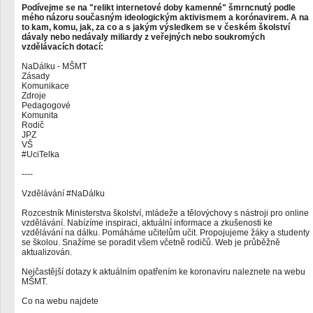
Podívejme se na "relikt internetové doby kamenné" šmrncnutý podle
mého názoru současným ideologickým aktivismem a korónavirem. A na
to kam, komu, jak, za co a s jakým výsledkem se v českém školství
dávaly nebo nedávaly miliardy z veřejných nebo soukromých
vzdělávacích dotací:
NaDálku - MŠMT
Zásady
Komunikace
Zdroje
Pedagogové
Komunita
Rodič
JPZ
VŠ
#UciTelka
----
Vzdělávání #NaDálku
Rozcestník Ministerstva školství, mládeže a tělovýchovy s nástroji pro online
vzdělávání. Nabízíme inspiraci, aktuální informace a zkušenosti ke
vzdělávání na dálku. Pomáháme učitelům učit. Propojujeme žáky a studenty
se školou. Snažíme se poradit všem včetně rodičů. Web je průběžně
aktualizován.
Nejčastější dotazy k aktuálním opatřením ke koronaviru naleznete na webu
MŠMT.
Co na webu najdete