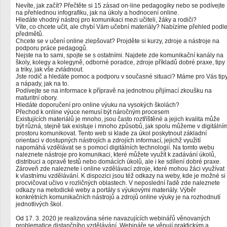
Nevíte, jak začít? Přečtěte si 15 zásad on-line pedagogiky nebo se podívejte
na přehlednou infografiku, jak na úkoly a hodnocení online.
Hledáte vhodný nástroj pro komunikaci mezi učiteli, žáky a rodiči?
Víte, co chcete učit, ale chybí Vám učební materiály? Nabízíme přehled podl
předmětů.
Chcete se v učení online zlepšovat? Projděte si kurzy, zdroje a nástroje na
podporu práce pedagogů.
Nejste na to sami, spojte se s ostatními. Najdete zde komunikační kanály na
školy, kolegy a kolegyně, odborné poradce, zdroje příkladů dobré praxe, tipy
a triky, jak vše zvládnout.
Jste rodič a hledáte pomoc a podporu v současné situaci? Máme pro Vás tip
a nápady, jak na to.
Podívejte se na informace k přípravě na jednotnou přijímací zkoušku na
maturitní obory.
Hledáte doporučení pro online výuku na vysokých školách?
Přechod k online výuce nemusí být náročným procesem
Existujících materiálů je mnoho, jsou často roztříštěné a jejich kvalita může
být různá, stejně tak existuje i mnoho způsobů, jak spolu můžeme v digitální
prostoru komunikovat. Tento web si klade za úkol poskytnout základní
orientaci v dostupných nástrojích a zdrojích informací, jejichž využití
napomáhá vzdělávat se s pomocí digitálních technologií. Na tomto webu
naleznete nástroje pro komunikaci, které můžete využít k zadávání úkolů,
distribuci a opravě testů nebo domácích úkolů, ale i ke sdílení dobré praxe.
Zároveň zde naleznete i online vzdělávací zdroje, které mohou žáci využívat
k vlastnímu vzdělávání. K dispozici jsou též odkazy na weby, kde je možné si
procvičovat učivo v rozličných oblastech. V neposlední řadě zde naleznete
odkazy na metodické weby a portály s výukovými materiály. Výběr
konkrétních komunikačních nástrojů a zdrojů online výuky je na rozhodnutí
jednotlivých škol.
Od 17. 3. 2020 je realizována série navazujících webinářů věnovaných
problematice distančního vzdělávání. Webináře se věnují praktickým a