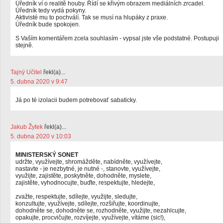
Úředník ví o realitě houby. Řídí se křivým obrazem mediálních zrcadel.
Úředník tedy vydá pokyny.
Aktivisté mu to pochválí. Tak se musí na hlupáky z praxe.
Úředník bude spokojen.
S Vaším komentářem zcela souhlasím - vypsal jste vše podstatné. Postupuji
stejně.
Tajný Učitel
řekl(a)...
5. dubna 2020 v 9:47
Já po té izolacii budem potrebovať sabaticky.
Jakub Žytek
řekl(a)...
5. dubna 2020 v 10:03
MINISTERSKÝ SONET
udržte, využívejte, shromážděte, nabídněte, využívejte,
nastavte - je nezbytné, je nutné -, stanovte, využívejte,
využijte, zajistěte, poskytněte, dohodněte, myslete,
zajistěte, vyhodnocujte, buďte, respektujte, hledejte,
zvažte, respektujte, sdílejte, využijte, sledujte,
konzultujte, využívejte, sdílejte, rozšiřujte, koordinujte,
dohodněte se, dohodněte se, rozhodněte, využijte, nezahlcujte,
opakujte, procvičujte, rozvíjejte, využívejte, vítáme (sic!),