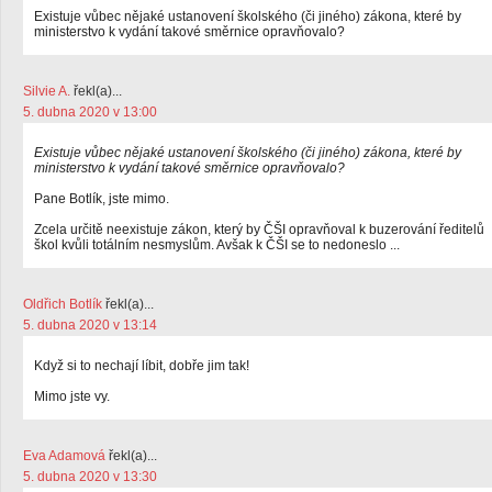
Existuje vůbec nějaké ustanovení školského (či jiného) zákona, které by
ministerstvo k vydání takové směrnice opravňovalo?
Silvie A.
řekl(a)...
5. dubna 2020 v 13:00
Existuje vůbec nějaké ustanovení školského (či jiného) zákona, které by
ministerstvo k vydání takové směrnice opravňovalo?
Pane Botlík, jste mimo.
Zcela určitě neexistuje zákon, který by ČŠI opravňoval k buzerování ředitelů
škol kvůli totálním nesmyslům. Avšak k ČŠI se to nedoneslo ...
Oldřich Botlík
řekl(a)...
5. dubna 2020 v 13:14
Když si to nechají líbit, dobře jim tak!
Mimo jste vy.
Eva Adamová
řekl(a)...
5. dubna 2020 v 13:30