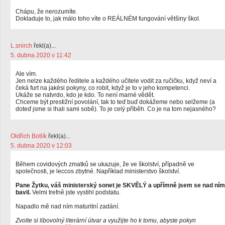
Chápu, že nerozumíte.
Dokladuje to, jak málo toho víte o REÁLNÉM fungování většiny škol.
L.snirch
řekl(a)...
5. dubna 2020 v 11:42
Ale vím.
Jen nelze každého ředitele a každého učitele vodit za ručičku, když neví a
čeká furt na jakési pokyny, co robit, když je to v jeho kompetenci.
Ukáže se natvrdo, kdo je kdo. To není marné vědět.
Chceme být prestižní povolání, tak to teď buď dokážeme nebo selžeme (a
doteď jsme si lhali sami sobě). To je celý příběh. Co je na tom nejasného?
Oldřich Botlík
řekl(a)...
5. dubna 2020 v 12:03
Během covidových zmatků se ukazuje, že ve školství, případně ve
společnosti, je leccos zbytné. Například ministerstvo školství.
Pane Žytku, váš ministerský sonet je SKVĚLÝ a upřímně jsem se nad ním
bavil.
Velmi trefně jste vystihl podstatu.
Napadlo mě nad ním maturitní zadání.
Zvolte si libovolný literární útvar a využijte ho k tomu, abyste pokyn