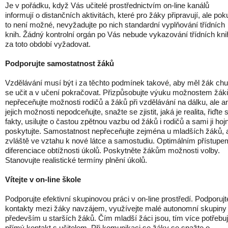
Je v pořádku, když Vás učitelé prostřednictvím on-line kanálů
informují o distančních aktivitách, které pro žáky připravují, ale pok
to není možné, nevyžadujte po nich standardní vyplňování třídních
knih. Žádný kontrolní orgán po Vás nebude vykazování třídních kni
za toto období vyžadovat.
Podporujte samostatnost žáků
Vzdělávání musí být i za těchto podmínek takové, aby měl žák chu
se učit a v učení pokračovat. Přizpůsobujte výuku možnostem žák
nepřeceňujte možnosti rodičů a žáků při vzdělávání na dálku, ale an
jejich možnosti nepodceňujte, snažte se zjistit, jaká je realita, řiďte 
fakty, usilujte o častou zpětnou vazbu od žáků i rodičů a sami ji hoj
poskytujte. Samostatnost nepřeceňujte zejména u mladších žáků, a
zvláště ve vztahu k nové látce a samostudiu. Optimálním přístupe
diferenciace obtížnosti úkolů. Poskytněte žákům možnosti volby.
Stanovujte realistické termíny plnění úkolů.
Vítejte v on-line škole
Podporujte efektivní skupinovou práci v on-line prostředí. Podporujt
kontakty mezi žáky navzájem, využívejte malé autonomní skupiny
především u starších žáků. Čím mladší žáci jsou, tím více potřebuj
přímý kontakt s učitelem. Při komunikaci se žáky se snažte o