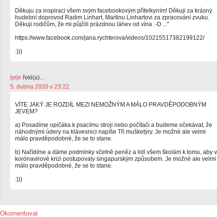
Děkuju za inspiraci všem svým facebookovým přítelkyním! Děkuji za krásný
hudební doprovod Radim Linhart, Martinu Linhartovi za zpracování zvuku.
Děkuji rodičům, že mi půjčili prázdnou láhev od vína :-D ..."
https://www.facebook.com/jana.rychterova/videos/10215517382199122/
:)))
tyrjir
řekl(a)...
5. dubna 2020 v 23:22
VÍTE JAKÝ JE ROZDÍL MEZI NEMOŽNÝM A MÁLO PRAVDĚPODOBNÝM
JEVEM?
a) Posadíme opičáka k psacímu stroji nebo počítači a budeme očekávat, že
náhodnými údery na klávesnici napíše Tři mušketýry. Je možné ale velmi
málo pravděpodobné, že se to stane.
b) Nařídíme a dáme podmínky včetně peněz a lidí všem školám k tomu, aby v
korónavirové krizi postupovaly singapurským způsobem. Je možné ale velmi
málo pravděpodobné, že se to stane.
:)))
Okomentovat