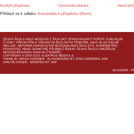
Novější příspěvek
Domovská stránka
Starší pří
Přihlásit se k odběru:
Komentáře k příspěvku (Atom)
ČESKÁ ŠKOLA
JAKO NEZÁVISLÝ ŠKOLSKÝ ZPRAVODAJSKÝ PORTÁL PUBLIKUJE
ČLÁNKY PŘEDEVŠÍM K OŽEHAVÝM ŠKOLSKÝM TÉMATŮM, JAKO JE AKTUÁLNĚ
INKLUZE, REFORMA FINANCOVÁNÍ REGIONÁLNÍHO ŠKOLSTVÍ, KARIÉRNÍ ŘÁD
PEDAGOGŮ, NEBO JEDNOTNÉ PŘIJÍMACÍ ŘÍZENÍ.
ČESKÁ ŠKOLA
UMOŽŇUJE
NECENZUROVANOU DISKUSI ČTENÁŘŮ.
COPYRIGHT © 2000-2015· ALBATROS MEDIA A.S.
THEME
BY
BRIAN GARDNER
· BLOGGERIZED BY
ZONA CEREBRAL
AND
GIRLYBLOGGER
· MODIFIED BY
J4W
BLOGGER
·
P