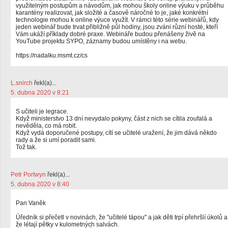
využitelným postupům a návodům, jak mohou školy online výuku v průběhu
karantény realizovat, jak složité a časově náročné to je, jaké konkrétní
technologie mohou k online výuce využít. V rámci této série webinářů, kdy
jeden webinář bude trvat přibližně půl hodiny, jsou zváni různí hosté, kteří
Vám ukáží příklady dobré praxe. Webináře budou přenášeny živě na
YouTube projektu SYPO, záznamy budou umístěny i na webu.
https://nadalku.msmt.cz/cs
L.snirch
řekl(a)...
5. dubna 2020 v 8:21
S učiteli je legrace.
Když ministerstvo 13 dní nevydalo pokyny, část z nich se cítila zoufalá a
nevěděla, co má robit.
Když vydá doporučené postupy, cítí se učitelé uražení, že jim dává někdo
rady a že si umí poradit sami.
Tož tak.
Petr Portwyn
řekl(a)...
5. dubna 2020 v 8:40
Pan Vaněk
Úředník si přečetl v novinách, že "učitelé tápou" a jak děti trpí přehršlí úkolů a
že létají pětky v kulometných salvách.