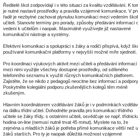
Ředitelé škol zodpovídají i v této situaci za kvalitu vzdělávání. K t
je nutné nastavit prostředky a pravidla vzájemné komunikace. V pr
řadě je nezbytné zachovat plynulou komunikaci mezi vedením škol
učiteli. Stanovte termíny pro porady, způsoby předávání informací 
vedení k učitelům i naopak. Maximálně využívejte již nastavené
komunikační nástroje a systémy.
Efektivní komunikaci a spolupráci s žáky a rodiči přispívá, když šk
používané komunikační platformy v nejvyšší možné míře sjednotí.
Pro koordinaci výukových aktivit mezi učiteli a předávání informací
mezi nimi využijte všechny dostupné prostředky, od sdíleného
telefonního seznamu k využití různých komunikačních platforem.
Zajistěte, že se nikdo z pedagogů neocitne bez informací a podpory
Poskytněte kolegiální podporu zkušenějších kolegů těm méně
zkušeným.
Hlavním koordinátorem vzdělávání žáků je i v podmínkách vzděláv
na dálku třídní učitel. Dohodněte pravidla pro komunikaci třídního
učitele se žáky třídy, s ostatními učiteli, osvědčuje se např. třídnick
hodina on-line (nemusí nutně trvat 45 minut). Myslete na to, že
zejména u mladších žáků je potřeba přímé komunikace větší než u
žáků starších. Pro ty je naopak důležitá možnost vzájemné