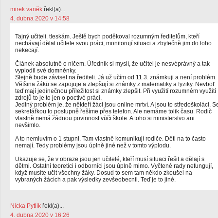
mirek vaněk
řekl(a)...
4. dubna 2020 v 14:58
Tajný učiteli. tleskám. Ještě bych poděkoval rozumným ředitelům, kteří
nechávají dělat učitele svou práci, monitorují situaci a zbytečně jim do toho
nekecají.
Článek absolutně o ničem. Úředník si myslí, že učitel je nesvéprávný a tak
vyplodil své domněnky.
Stejně bude záviset na řediteli. Já už učím od 11.3. známkuji a není problém.
Většina žáků se zapojuje a zlepšují si známky z matematiky a fyziky. Nevboť
teď mají jedinečnou příležitost si známky zlepšit. Při využití rozumném využití
zdrojů to je to jen o poctivé práci.
Jediný problém je, že někteří žáci jsou online mrtví. A jsou to středoškoláci. S
sekretářkou to postupně řešíme přes telefon. Ale nemáme tolik času. Rodič
vlastně nemá žádnou povinnost vůči škole. A toho si ministerstvo ani
nevšimlo.
A to nemluvím o 1 stupni. Tam vlastně komunikují rodiče. Děti na to často
nemají. Tedy problémy jsou úplně jiné než v tomto výplodu.
Ukazuje se, že v obraze jsou jen učitelé, kteří musí situaci řešit a dělají s
dětmi. Ostatní teoretici i odborníci jsou úplně mimo. Vyčtené rady nefungují,
když musíte učit všechny žáky. Dosud to sem tam někdo zkoušel na
vybraných žácích a pak výsledky zevšeobecnil. Teď je to jiné.
Nicka Pytlik
řekl(a)...
4. dubna 2020 v 16:26