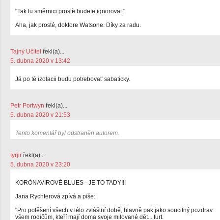
"Tak tu směrnici prostě budete ignorovat."
Aha, jak prosté, doktore Watsone. Díky za radu.
Tajný Učitel
řekl(a)...
5. dubna 2020 v 13:42
Já po té izolacii budu potrebovať sabaticky.
Petr Portwyn
řekl(a)...
5. dubna 2020 v 21:53
Tento komentář byl odstraněn autorem.
tyrjir
řekl(a)...
5. dubna 2020 v 23:20
KORÓNAVIROVÉ BLUES - JE TO TADY!!!
Jana Rychterová zpívá a píše:
"Pro potěšení všech v této zvláštní době, hlavně pak jako soucitný pozdrav
všem rodičům, kteří mají doma svoje milované dět... furt.