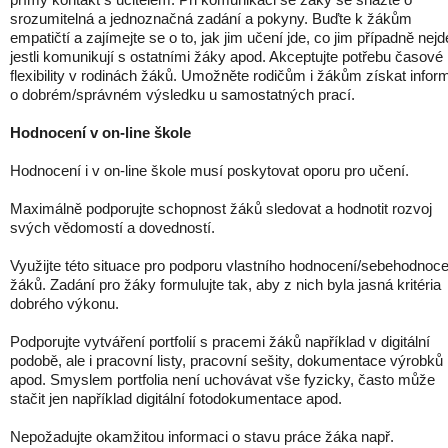
srozumitelná a jednoznačná zadání a pokyny. Buďte k žákům
empatičtí a zajímejte se o to, jak jim učení jde, co jim případně nejd
jestli komunikují s ostatními žáky apod. Akceptujte potřebu časové
flexibility v rodinách žáků. Umožněte rodičům i žákům získat infor
o dobrém/správném výsledku u samostatných prací.
Hodnocení v on-line škole
Hodnocení i v on-line škole musí poskytovat oporu pro učení.
Maximálně podporujte schopnost žáků sledovat a hodnotit rozvoj
svých vědomostí a dovedností.
Využijte této situace pro podporu vlastního hodnocení/sebehodnoce
žáků. Zadání pro žáky formulujte tak, aby z nich byla jasná kritéria
dobrého výkonu.
Podporujte vytváření portfolií s pracemi žáků například v digitální
podobě, ale i pracovní listy, pracovní sešity, dokumentace výrobků
apod. Smyslem portfolia není uchovávat vše fyzicky, často může
stačit jen například digitální fotodokumentace apod.
Nepožadujte okamžitou informaci o stavu práce žáka např.