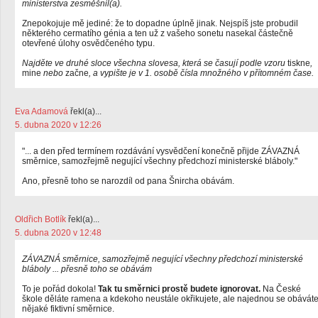
ministerstva zesměšnil(a).
Znepokojuje mě jediné: že to dopadne úplně jinak. Nejspíš jste probudil
některého cermatího génia a ten už z vašeho sonetu nasekal částečně
otevřené úlohy osvědčeného typu.
Najděte ve druhé sloce všechna slovesa, která se časují podle vzoru
tiskne
,
mine
nebo
začne
, a vypište je v 1. osobě čísla množného v přítomném čase.
Eva Adamová
řekl(a)...
5. dubna 2020 v 12:26
"... a den před termínem rozdávání vysvědčení konečně přijde ZÁVAZNÁ
směrnice, samozřejmě negující všechny předchozí ministerské bláboly."
Ano, přesně toho se narozdíl od pana Šnircha obávám.
Oldřich Botlík
řekl(a)...
5. dubna 2020 v 12:48
ZÁVAZNÁ směrnice, samozřejmě negující všechny předchozí ministerské
bláboly ... přesně toho se obávám
To je pořád dokola!
Tak tu směrnici prostě budete ignorovat.
Na České
škole děláte ramena a kdekoho neustále okřikujete, ale najednou se obávát
nějaké fiktivní směrnice.