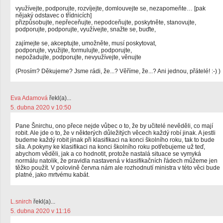
využívejte, podporujte, rozvíjejte, domlouvejte se, nezapomeňte… [pak
nějaký odstavec o třídnicích]
přizpůsobujte, nepřeceňujte, nepodceňujte, poskytněte, stanovujte,
podporujte, podporujte, využívejte, snažte se, buďte,
zajímejte se, akceptujte, umožněte, musí poskytovat,
podporujte, využijte, formulujte, podporujte,
nepožadujte, podporujte, nevyužívejte, věnujte
(Prosím? Děkujeme? Jsme rádi, že...? Věříme, že...? Ani jednou, přátelé! :-) )
Eva Adamová
řekl(a)...
5. dubna 2020 v 10:50
Pane Šnirchu, ono přece nejde vůbec o to, že by učitelé nevěděli, co mají
robit. Ale jde o to, že v některých důležitých věcech každý robí jinak. A jestli
budeme každý robit jinak při klasifikaci na konci školního roku, tak to bude
síla. A pokyny ke klasifikaci na konci školního roku potřebujeme už teď,
abychom věděli, jak a co hodnotit, protože nastalá situace se vymyká
normálu natolik, že pravidla nastavená v klasifikačních řádech můžeme jen
těžko použít. V polovině června nám ale rozhodnutí ministra v této věci bude
platné, jako mrtvému kabát.
L.snirch
řekl(a)...
5. dubna 2020 v 11:16