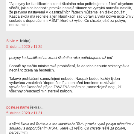
"A pokyny ke klasifikaci na konci školního roku potřebujeme už teď, abychom
věděli, jak a co hodnotit, protože nastalá situace se vymyká normálu natolik,
že pravidla nastavená v klasifikačních řádech můžeme jen těžko použít"
Každá škola má ředitele a ten klasifikační řád upraví a vydá pokyn učitelům v
souladu s doporučením MŠMT, které už vyšlo. Co chcete ještě za pokyn,
nerozumím.
Silvie A.
řekl(a)...
5. dubna 2020 v 11:25
pokyny ke klasifikaci na konci školního roku potřebujeme už teď
Bohatě by stačilo ministerské prohlášení, že do toho nebude strkat rypák a
nechá to zcela na ředitelích.
Takové prohlášení samozřejmě nebude. Naopak budou každý týden
vydávána zmatečná "doporučení", a den před termínem rozdávání
vysvědčení konečně přijde ZÁVAZNÁ směrnice, samozřejmě negující
všechny předchozí ministerské bláboly.
poste.restante
řekl(a)...
5. dubna 2020 v 11:31
Každá škola má ředitele a ten klasifikační řád upraví a vydá pokyn učitelům v
souladu s doporučením MŠMT, které už vyšlo. Co chcete ještě za pokyn,
nerozumím.