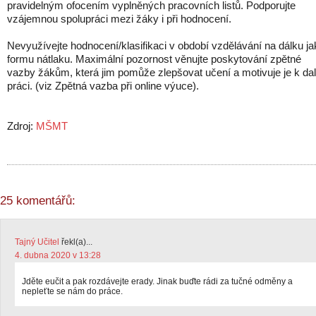
pravidelným ofocením vyplněných pracovních listů. Podporujte
vzájemnou spolupráci mezi žáky i při hodnocení.
Nevyužívejte hodnocení/klasifikaci v období vzdělávání na dálku ja
formu nátlaku. Maximální pozornost věnujte poskytování zpětné
vazby žákům, která jim pomůže zlepšovat učení a motivuje je k dal
práci. (viz Zpětná vazba při online výuce).
Zdroj:
MŠMT
25 komentářů:
Tajný Učitel
řekl(a)...
4. dubna 2020 v 13:28
Jděte eučit a pak rozdávejte erady. Jinak buďte rádi za tučné odměny a
nepleťte se nám do práce.