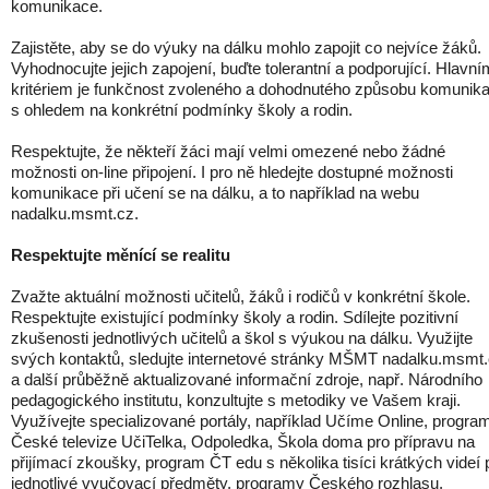
komunikace.
Zajistěte, aby se do výuky na dálku mohlo zapojit co nejvíce žáků.
Vyhodnocujte jejich zapojení, buďte tolerantní a podporující. Hlavní
kritériem je funkčnost zvoleného a dohodnutého způsobu komunik
s ohledem na konkrétní podmínky školy a rodin.
Respektujte, že někteří žáci mají velmi omezené nebo žádné
možnosti on-line připojení. I pro ně hledejte dostupné možnosti
komunikace při učení se na dálku, a to například na webu
nadalku.msmt.cz.
Respektujte měnící se realitu
Zvažte aktuální možnosti učitelů, žáků i rodičů v konkrétní škole.
Respektujte existující podmínky školy a rodin. Sdílejte pozitivní
zkušenosti jednotlivých učitelů a škol s výukou na dálku. Využijte
svých kontaktů, sledujte internetové stránky MŠMT nadalku.msmt
a další průběžně aktualizované informační zdroje, např. Národního
pedagogického institutu, konzultujte s metodiky ve Vašem kraji.
Využívejte specializované portály, například Učíme Online, progra
České televize UčiTelka, Odpoledka, Škola doma pro přípravu na
přijímací zkoušky, program ČT edu s několika tisíci krátkých videí 
jednotlivé vyučovací předměty, programy Českého rozhlasu,