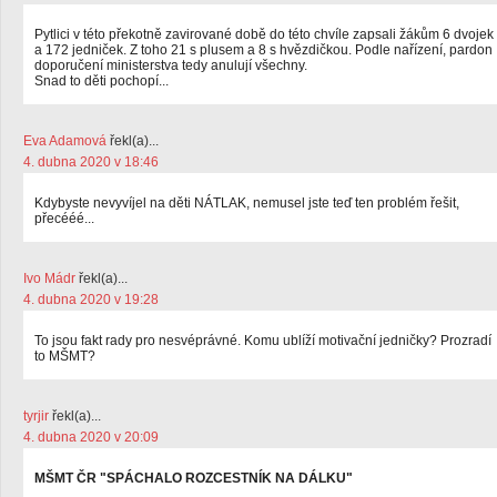
Pytlici v této překotně zavirované době do této chvíle zapsali žákům 6 dvojek
a 172 jedniček. Z toho 21 s plusem a 8 s hvězdičkou. Podle nařízení, pardon
doporučení ministerstva tedy anulují všechny.
Snad to děti pochopí...
Eva Adamová
řekl(a)...
4. dubna 2020 v 18:46
Kdybyste nevyvíjel na děti NÁTLAK, nemusel jste teď ten problém řešit,
přecééé...
Ivo Mádr
řekl(a)...
4. dubna 2020 v 19:28
To jsou fakt rady pro nesvéprávné. Komu ublíží motivační jedničky? Prozradí
to MŠMT?
tyrjir
řekl(a)...
4. dubna 2020 v 20:09
MŠMT ČR "SPÁCHALO ROZCESTNÍK NA DÁLKU"