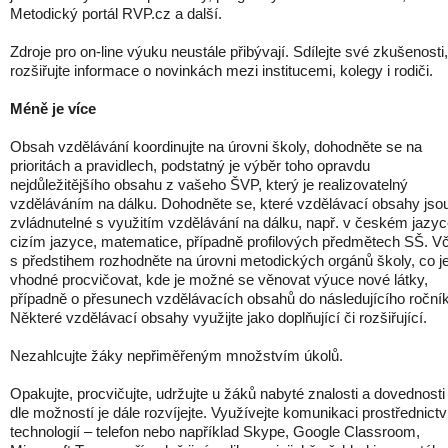
Metodický portál RVP.cz a další.
Zdroje pro on-line výuku neustále přibývají. Sdílejte své zkušenosti,
rozšiřujte informace o novinkách mezi institucemi, kolegy i rodiči.
Méně je více
Obsah vzdělávání koordinujte na úrovni školy, dohodněte se na
prioritách a pravidlech, podstatný je výběr toho opravdu
nejdůležitějšího obsahu z vašeho ŠVP, který je realizovatelný
vzděláváním na dálku. Dohodněte se, které vzdělávací obsahy jso
zvládnutelné s využitím vzdělávání na dálku, např. v českém jazyc
cizím jazyce, matematice, případně profilových předmětech SŠ. V
s předstihem rozhodněte na úrovni metodických orgánů školy, co j
vhodné procvičovat, kde je možné se věnovat výuce nové látky,
případně o přesunech vzdělávacích obsahů do následujícího roční
Některé vzdělávací obsahy využijte jako doplňující či rozšiřující.
Nezahlcujte žáky nepřiměřeným množstvím úkolů.
Opakujte, procvičujte, udržujte u žáků nabyté znalosti a dovednosti
dle možností je dále rozvíjejte. Využívejte komunikaci prostřednict
technologií – telefon nebo například Skype, Google Classroom,