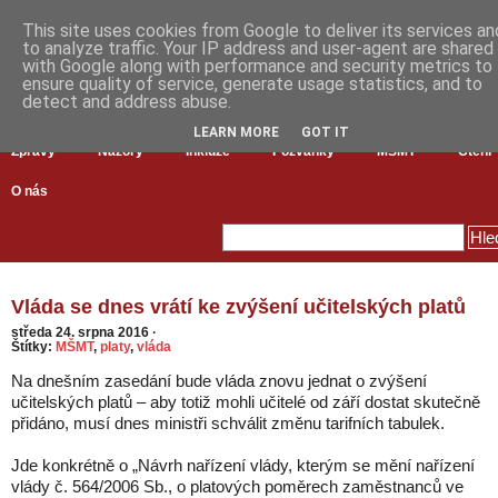
This site uses cookies from Google to deliver its services an
to analyze traffic. Your IP address and user-agent are shared
with Google along with performance and security metrics to
ensure quality of service, generate usage statistics, and to
detect and address abuse.
LEARN MORE
GOT IT
Zprávy
Názory
Inkluze
Pozvánky
MŠMT
Čtení
O nás
Vláda se dnes vrátí ke zvýšení učitelských platů
středa 24. srpna 2016
·
Štítky:
MŠMT
,
platy
,
vláda
Na dnešním zasedání bude vláda znovu jednat o zvýšení
učitelských platů – aby totiž mohli učitelé od září dostat skutečně
přidáno, musí dnes ministři schválit změnu tarifních tabulek.
Jde konkrétně o „Návrh nařízení vlády, kterým se mění nařízení
vlády č. 564/2006 Sb., o platových poměrech zaměstnanců ve