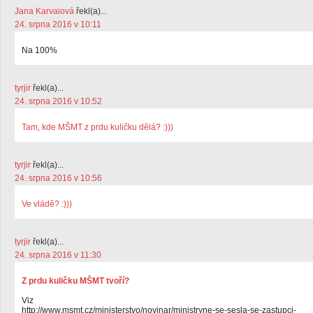
Jana Karvaiová
řekl(a)...
24. srpna 2016 v 10:11
Na 100%
tyrjir
řekl(a)...
24. srpna 2016 v 10:52
Tam, kde MŠMT z prdu kuličku dělá? :)))
tyrjir
řekl(a)...
24. srpna 2016 v 10:56
Ve vládě? :)))
tyrjir
řekl(a)...
24. srpna 2016 v 11:30
Z prdu kuličku MŠMT tvoří?
Viz
http://www.msmt.cz/ministerstvo/novinar/ministryne-se-sesla-se-zastupci-