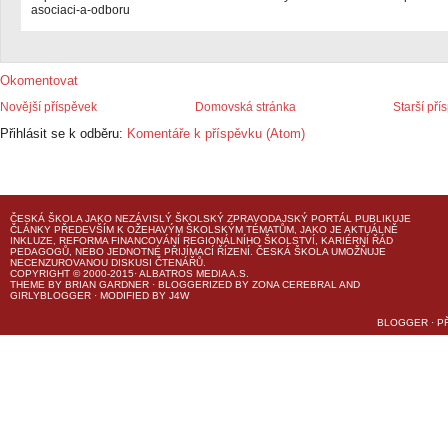
asociaci-a-odboru
Okomentovat
Novější příspěvek
Domovská stránka
Starší pří
Přihlásit se k odběru:
Komentáře k příspěvku (Atom)
ČESKÁ ŠKOLA
JAKO NEZÁVISLÝ ŠKOLSKÝ ZPRAVODAJSKÝ PORTÁL PUBLIKUJE
ČLÁNKY PŘEDEVŠÍM K OŽEHAVÝM ŠKOLSKÝM TÉMATŮM, JAKO JE AKTUÁLNĚ
INKLUZE, REFORMA FINANCOVÁNÍ REGIONÁLNÍHO ŠKOLSTVÍ, KARIÉRNÍ ŘÁD
PEDAGOGŮ, NEBO JEDNOTNÉ PŘIJÍMACÍ ŘÍZENÍ.
ČESKÁ ŠKOLA
UMOŽŇUJE
NECENZUROVANOU DISKUSI ČTENÁŘŮ.
COPYRIGHT © 2000-2015· ALBATROS MEDIA A.S.
THEME
BY
BRIAN GARDNER
· BLOGGERIZED BY
ZONA CEREBRAL
AND
GIRLYBLOGGER
· MODIFIED BY
J4W
BLOGGER
·
P