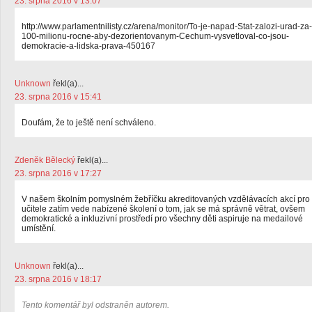
23. srpna 2016 v 13:07
http://www.parlamentnilisty.cz/arena/monitor/To-je-napad-Stat-zalozi-urad-za-
100-milionu-rocne-aby-dezorientovanym-Cechum-vysvetloval-co-jsou-
demokracie-a-lidska-prava-450167
Unknown
řekl(a)...
23. srpna 2016 v 15:41
Doufám, že to ještě není schváleno.
Zdeněk Bělecký
řekl(a)...
23. srpna 2016 v 17:27
V našem školním pomyslném žebříčku akreditovaných vzdělávacích akcí pro
učitele zatím vede nabízené školení o tom, jak se má správně větrat, ovšem
demokratické a inkluzivní prostředí pro všechny děti aspiruje na medailové
umístění.
Unknown
řekl(a)...
23. srpna 2016 v 18:17
Tento komentář byl odstraněn autorem.