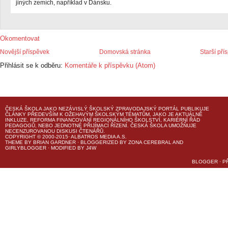
jiných zemích, například v Dánsku.
Okomentovat
Novější příspěvek
Domovská stránka
Starší pří
Přihlásit se k odběru:
Komentáře k příspěvku (Atom)
ČESKÁ ŠKOLA
JAKO NEZÁVISLÝ ŠKOLSKÝ ZPRAVODAJSKÝ PORTÁL PUBLIKUJE
ČLÁNKY PŘEDEVŠÍM K OŽEHAVÝM ŠKOLSKÝM TÉMATŮM, JAKO JE AKTUÁLNĚ
INKLUZE, REFORMA FINANCOVÁNÍ REGIONÁLNÍHO ŠKOLSTVÍ, KARIÉRNÍ ŘÁD
PEDAGOGŮ, NEBO JEDNOTNÉ PŘIJÍMACÍ ŘÍZENÍ.
ČESKÁ ŠKOLA
UMOŽŇUJE
NECENZUROVANOU DISKUSI ČTENÁŘŮ.
COPYRIGHT © 2000-2015· ALBATROS MEDIA A.S.
THEME
BY
BRIAN GARDNER
· BLOGGERIZED BY
ZONA CEREBRAL
AND
GIRLYBLOGGER
· MODIFIED BY
J4W
BLOGGER
·
P