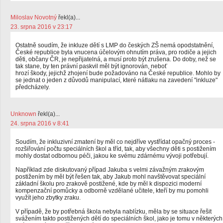
Miloslav Novotný
řekl(a)...
23. srpna 2016 v 23:17
Ostatně soudím, že inkluze dětí s LMP do českých ZŠ nemá opodstatnění,
České republice byla vnucena účelovým ohnutím práva, pro rodiče a jejich
děti, občany ČR, je nepřijatelná, a musí proto být zrušena. Do doby, než se
tak stane, by ten právní paskvil měl být ignorován, neboť
hrozí škody, jejichž zhojení bude požadováno na České republice. Mohlo by
se jednat o jeden z důvodů manipulací, které nátlaku na zavedení "inkluze"
předcházely.
Unknown
řekl(a)...
24. srpna 2016 v 8:41
Soudím, že inkluzivní zmatení by měl co nejdříve vystřídat opačný proces -
rozšiřování počtu speciálních škol a tříd, tak, aby všechny děti s postižením
mohly dostat odbornou péči, jakou ke svému zdárnému vývoji potřebují.
Například zde diskutovaný případ Jakuba s velmi závažným zrakovým
postižením by měl být řešen tak, aby Jakub mohl navštěvovat speciální
základní školu pro zrakově postižené, kde by měl k dispozici moderní
kompenzační pomůcky a odborně vzdělané učitele, kteří by mu pomohli
využít jeho zbytky zraku.
V případě, že by potřebná škola nebyla nablízku, měla by se situace řešit
svážením takto postižených dětí do speciálních škol, jako je tomu v některých