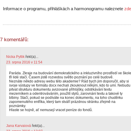
Informace o programu, přihláškách a harmonogramu naleznete
zd
7 komentářů:
Nicka Pytlik
řekl(a)...
23. srpna 2016 v 11:54
Paráda. Zkraje na budování demokratického a inkluzivního prostředí ve škol
tři lidé stačí. Časem jistě rozvedou světlo poznání po celé budově.
Neznáte někdo adresu webu této akademie? Rád bych jim doporučil, aby si
svoje výstupy ve formátu docx nechali zkouknout někým, kdo to umí. Nebudu
pitvat strukturu dokumentu avizované přihlášky, odstrkávání textu
mezerníkem a odentrováváním, použití stylů, zarovnání textu a takové ty
blbiny. Stačí, pokud se podíváte na konec dokumentu, na toho chuděrku
zapomenutého entříka, který tam stváří prázdnou stránku zřejmě na
poznámky.
Hlaste se hojně, ať nemusejí vracet peníze do fondů.
Jana Karvaiová
řekl(a)...