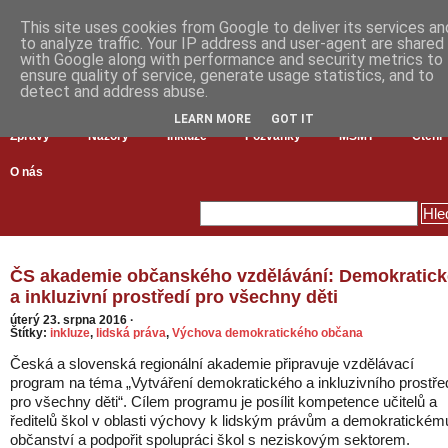
This site uses cookies from Google to deliver its services an
to analyze traffic. Your IP address and user-agent are shared
with Google along with performance and security metrics to
ensure quality of service, generate usage statistics, and to
detect and address abuse.
LEARN MORE
GOT IT
Zprávy
Názory
Inkluze
Pozvánky
MŠMT
Čtení
O nás
ČS akademie občanského vzdělávání: Demokratick
a inkluzivní prostředí pro všechny děti
úterý 23. srpna 2016
·
Štítky:
inkluze
,
lidská práva
,
Výchova demokratického občana
Česká a slovenská regionální akademie připravuje vzdělávací
program na téma „Vytváření demokratického a inkluzivního prostře
pro všechny děti“. Cílem programu je posílit kompetence učitelů a
ředitelů škol v oblasti výchovy k lidským právům a demokratickém
občanství a podpořit spolupráci škol s neziskovým sektorem.