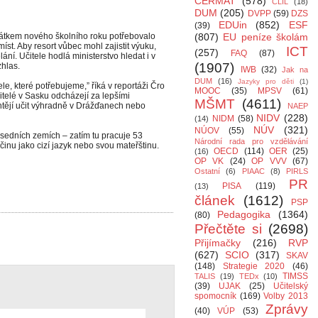
CERMAT
(578)
CLIL
(18)
DUM
(205)
DVPP
(59)
DZS
EDUin
(852)
ESF
(39)
čátkem nového školního roku potřebovalo
(807)
EU peníze školám
íst. Aby resort vůbec mohl zajistit výuku,
ICT
(257)
FAQ
(87)
ní. Učitele hodlá ministerstvo hledat i v
(1907)
hlas.
IWB
(32)
Jak na
DUM
(16)
Jazyky pro děti
(1)
e, které potřebujeme,” říká v reportáži Čro
MOOC
(35)
MPSV
(61)
itelé v Sasku odcházejí za lepšími
MŠMT
(4611)
tějí učit výhradně v Drážďanech nebo
NAEP
NIDV
(228)
NIDM
(58)
(14)
NÚV
(321)
NÚOV
(55)
ousedních zemích – zatím tu pracuje 53
Národní rada pro vzdělávání
inu jako cizí jazyk nebo svou mateřštinu.
OECD
(114)
OER
(25)
(16)
OP VK
(24)
OP VVV
(67)
Ostatní
(6)
PIAAC
(8)
PIRLS
PR
PISA
(119)
(13)
článek
(1612)
PSP
Pedagogika
(1364)
(80)
Přečtěte si
(2698)
Přijímačky
(216)
RVP
(627)
SCIO
(317)
SKAV
(148)
Strategie 2020
(46)
TIMSS
TALIS
(19)
TEDx
(10)
(39)
UJAK
(25)
Učitelský
spomocník
(169)
Volby 2013
Zprávy
(40)
VÚP
(53)