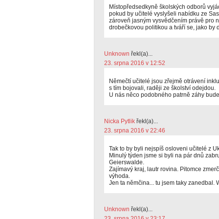
Místopředsedkyně školských odborů vyjádř
pokud by učitelé vyslyšeli nabídku ze Sas
zároveň jasným vysvědčením právě pro na
drobečkovou politikou a tváří se, jako b
Unknown
řekl(a)...
23. srpna 2016 v 12:52
Němečtí učitelé jsou zřejmě otrávení ink
s tím bojovali, raději ze školství odejdou.
U nás něco podobného patrně záhy bude 
Nicka Pytlik
řekl(a)...
23. srpna 2016 v 22:46
Tak to by byli nejspíš osloveni učitelé z U
Minulý týden jsme si byli na pár dnů zabru
Geierswalde.
Zajímavý kraj, lautr rovina. Pitomce zmer
výhoda.
Jen ta němčina... tu jsem taky zanedbal. Wi
Unknown
řekl(a)...
23. srpna 2016 v 23:17