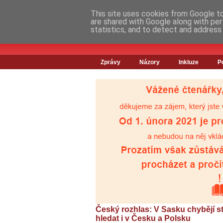
This site uses cookies from Google to 
are shared with Google along with per
statistics, and to detect and address
Zprávy
Názory
Inkluze
P
Český rozhlas: V Sasku chybějí st
hledat i v Česku a Polsku