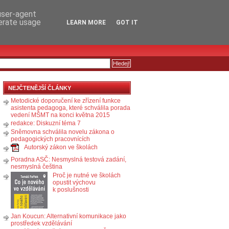
RSS
KOMENTÁŘE
 user-agent
nerate usage
LEARN MORE
GOT IT
NEJČTENĚJŠÍ ČLÁNKY
Metodické doporučení ke zřízení funkce
asistenta pedagoga, které schválila porada
vedení MŠMT na konci května 2015
redakce: Diskuzní téma 7
Sněmovna schválila novelu zákona o
pedagogických pracovnících
Autorský zákon ve školách
Poradna ASČ: Nesmyslná testová zadání,
nesmyslná čeština
Proč je nutné ve školách
opustit výchovu
k poslušnosti
Jan Koucun: Alternativní komunikace jako
prostředek vzdělávání