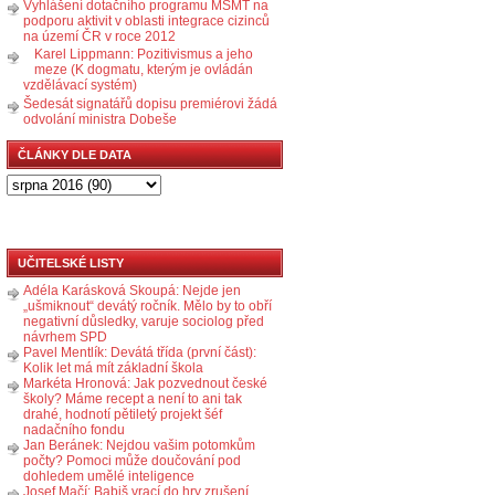
Vyhlášení dotačního programu MŠMT na
podporu aktivit v oblasti integrace cizinců
na území ČR v roce 2012
Karel Lippmann: Pozitivismus a jeho
meze (K dogmatu, kterým je ovládán
vzdělávací systém)
Šedesát signatářů dopisu premiérovi žádá
odvolání ministra Dobeše
ČLÁNKY DLE DATA
UČITELSKÉ LISTY
Adéla Karásková Skoupá: Nejde jen
„ušmiknout“ devátý ročník. Mělo by to obří
negativní důsledky, varuje sociolog před
návrhem SPD
Pavel Mentlík: Devátá třída (první část):
Kolik let má mít základní škola
Markéta Hronová: Jak pozvednout české
školy? Máme recept a není to ani tak
drahé, hodnotí pětiletý projekt šéf
nadačního fondu
Jan Beránek: Nejdou vašim potomkům
počty? Pomoci může doučování pod
dohledem umělé inteligence
Josef Mačí: Babiš vrací do hry zrušení