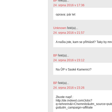
BP
řekl(a)...
24. srpna 2016 v 17:36
oprava: pár let
Unknown
řekl(a)...
24. srpna 2016 v 21:57
A našla jste, kam se přihlásit? Taky by mn
BP
řekl(a)...
24. srpna 2016 v 23:12
Na ŮP v Saské Kamenici?
BP
řekl(a)...
24. srpna 2016 v 23:26
Zkuste např.:
http://de.indeed.com/Jobs?
q=lehrerin&l=Chemnitz&utm_source=pub
gs&utm_campaign=affiliate