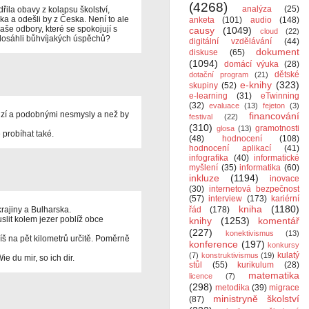
(4268)
analýza
(25)
ila obavy z kolapsu školství,
ka a odešli by z Česka. Není to ale
anketa
(101)
audio
(148)
še odbory, které se spokojují s
causy
(1049)
cloud
(22)
y dosáhli bůhvíjakých úspěchů?
digitální vzdělávání
(44)
dokument
diskuse
(65)
(1094)
domácí výuka
(28)
dětské
dotační program
(21)
e-knihy
(323)
skupiny
(52)
e-learning
(31)
eTwinning
(32)
evaluace
(13)
fejeton
(3)
luzí a podobnými nesmysly a než by
financování
festival
(22)
(310)
gramotnosti
glosa
(13)
probíhat také.
(48)
hodnocení
(108)
hodnocení aplikací
(41)
infografika
(40)
informatické
myšlení
(35)
informatika
(60)
inkluze
(1194)
inovace
(30)
internetová bezpečnost
(57)
interview
(173)
kariérní
kniha
(1180)
krajiny a Bulharska.
řád
(178)
slit kolem jezer poblíž obce
knihy
(1253)
komentář
(227)
konektivismus
(13)
číš na pět kilometrů určitě. Poměrně
konference
(197)
konkursy
kulatý
(7)
konstruktivismus
(19)
e du mir, so ich dir.
stůl
(55)
kurikulum
(28)
matematika
licence
(7)
(298)
metodika
(39)
migrace
ministryně školství
(87)