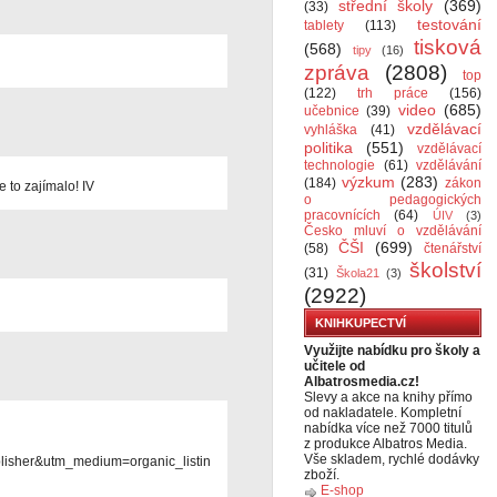
střední školy
(369)
(33)
testování
tablety
(113)
tisková
(568)
tipy
(16)
zpráva
(2808)
top
(122)
trh práce
(156)
video
(685)
učebnice
(39)
vzdělávací
vyhláška
(41)
politika
(551)
vzdělávací
technologie
(61)
vzdělávání
výzkum
(283)
(184)
zákon
e to zajímalo! IV
o pedagogických
pracovnících
(64)
ÚIV
(3)
Česko mluví o vzdělávání
ČŠI
(699)
(58)
čtenářství
školství
(31)
Škola21
(3)
(2922)
KNIHKUPECTVÍ
Využijte nabídku pro školy a
učitele od
Albatrosmedia.cz!
Slevy a akce na knihy přímo
od nakladatele. Kompletní
nabídka více než 7000 titulů
z produkce Albatros Media.
Vše skladem, rychlé dodávky
lisher&utm_medium=organic_listin
zboží.
E-shop