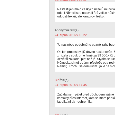
Naštěstí jen málo českých učitelů mluví 
odejít.Němci jsou na svoji řeč velice hák
odpustí lékaři, ale kantorovi těžko.
Anonymní řekl(a)...
24. srpna 2016 v 16:22
"U nás něco podobného patrně záhy bude 
On ten proces byl již dávno nastartován.
zmizela v soukromé firmě za 39 500,- Kč 
3x větší základní plat než já. Stydím se u
Německa si netroufám, přestože oba rodi
Němci). Trochu se domluvím i já. A na slo
BP
řekl(a)...
24. srpna 2016 v 17:35
Začala jsem pálet před důchodem vážně 
kontakty přes internet, kam se mám přihlás
tabulka nijak neohromila.