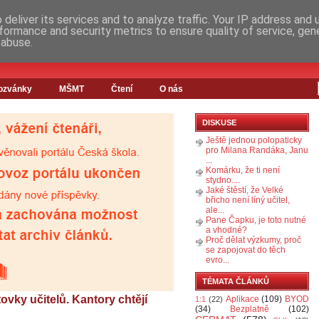
deliver its services and to analyze traffic. Your IP address and
formance and security metrics to ensure quality of service, ge
 abuse.
ozvánky
MŠMT
Čtení
O nás
DISKUSE
Ještě jednou polopaticky
pro Milana Randáka, Janu
...
Komárku, že ti není
stydno....
Jaké štěstí, že Velké
břicho není líný učitel,
ale...
Pane Čapku, je toto nutné
a vhodné?
Proč dělat výzkumy, proč
se zapojovat do těch
evro...
TÉMATA ČLÁNKŮ
ovky učitelů. Kantory chtějí
Aplikace
(109)
BYOD
1:1
(22)
(34)
Bezplatně
(102)