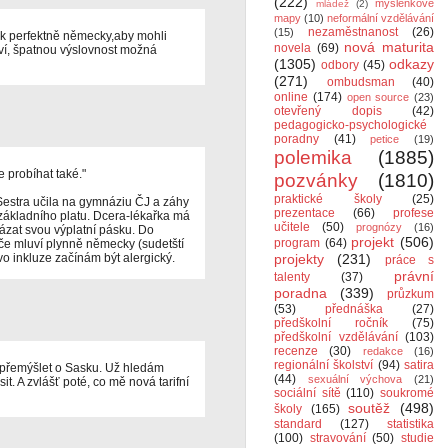
(222)
myšlenkové
mládež
(2)
mapy
(10)
neformální vzdělávání
nezaměstnanost
(26)
(15)
tak perfektně německy,aby mohli
nová maturita
novela
(69)
liví, špatnou výslovnost možná
(1305)
odkazy
odbory
(45)
(271)
ombudsman
(40)
online
(174)
open source
(23)
otevřený dopis
(42)
pedagogicko-psychologické
poradny
(41)
petice
(19)
polemika
(1885)
probíhat také."
pozvánky
(1810)
praktické školy
(25)
 Sestra učila na gymnáziu ČJ a záhy
prezentace
(66)
profese
základního platu. Dcera-lékařka má
učitele
(50)
prognózy
(16)
kázat svou výplatní pásku. Do
projekt
(506)
program
(64)
če mluví plynně německy (sudetští
vo inkluze začínám být alergický.
projekty
(231)
práce s
právní
talenty
(37)
poradna
(339)
průzkum
(53)
přednáška
(27)
předškolní ročník
(75)
předškolní vzdělávání
(103)
recenze
(30)
redakce
(16)
regionální školství
(94)
satira
přemýšlet o Sasku. Už hledám
(44)
sexuální výchova
(21)
it. A zvlášť poté, co mě nová tarifní
sociální sítě
(110)
soukromé
soutěž
(498)
školy
(165)
standard
(127)
statistika
(100)
stravování
(50)
studie