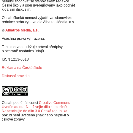
nemusí shodovat se stanoviskem redakce
České školy a jsou uveřejňovány jako podnět
k dalším diskusím.
Obsah článků nemusí vyjadřovat stanovisko
redakce nebo vydavatele Albatros Media, a.s.
©
Albatros Media, a.s.
Všechna práva vyhrazena.
Tento server dodržuje právní předpisy
o ochraně osobních údajů.
ISSN 1213-6018
Reklama na České škole
Diskusní pravidla
Obsah podléhá licenci
Creative Commons
Uveďte autora-Neužívejte dílo komerčně-
Nezasahujte do díla 3.0 Česká republika
,
p
okud není uvedeno jinak nebo nejde-li o
tiskové zprávy.