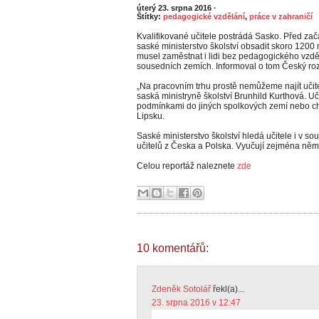
úterý 23. srpna 2016
·
Štítky:
pedagogické vzdělání
,
práce v zahraničí
Kvalifikované učitele postrádá Sasko. Před za
saské ministerstvo školství obsadit skoro 1200 m
musel zaměstnat i lidi bez pedagogického vzdělá
sousedních zemích. Informoval o tom Český roz
„Na pracovním trhu prostě nemůžeme najít učitel
saská ministryně školství Brunhild Kurthová. Uč
podmínkami do jiných spolkových zemí nebo ch
Lipsku.
Saské ministerstvo školství hledá učitele i v s
učitelů z Česka a Polska. Vyučují zejména němč
Celou reportáž naleznete
zde
10 komentářů:
Zdeněk Sotolář
řekl(a)...
23. srpna 2016 v 12:47