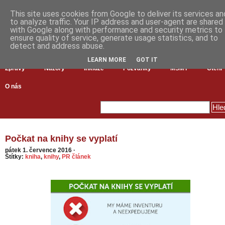
This site uses cookies from Google to deliver its services an
to analyze traffic. Your IP address and user-agent are shared
with Google along with performance and security metrics to
ensure quality of service, generate usage statistics, and to
detect and address abuse.
LEARN MORE
GOT IT
Zprávy
Názory
Inkluze
Pozvánky
MŠMT
Čtení
O nás
Počkat na knihy se vyplatí
pátek 1. července 2016
·
Štítky:
kniha
,
knihy
,
PR článek