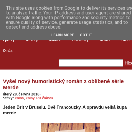
This site uses cookies from Google to deliver its services an
to analyze traffic. Your IP address and user-agent are shared
with Google along with performance and security metrics to
ensure quality of service, generate usage statistics, and to
detect and address abuse.
LEARN MORE
GOT IT
Zprávy
Názory
Inkluze
Pozvánky
MŠMT
Čtení
O nás
Vyšel nový humoristický román z oblíbené série
Merde
úterý 28. června 2016
·
Štítky:
kniha
,
knihy
,
PR článek
Jeden Brit v Bruselu. Dvě Francouzky. A opravdu velká kupa
merde.