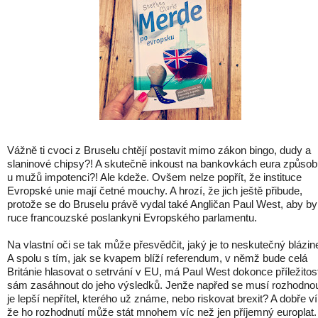
Vážně ti cvoci z Bruselu chtějí postavit mimo zákon bingo, dudy a
slaninové chipsy?! A skutečně inkoust na bankovkách eura způsob
u mužů impotenci?! Ale kdeže. Ovšem nelze popřít, že instituce
Evropské unie mají četné mouchy. A hrozí, že jich ještě přibude,
protože se do Bruselu právě vydal také Angličan Paul West, aby by
ruce francouzské poslankyni Evropského parlamentu.
Na vlastní oči se tak může přesvědčit, jaký je to neskutečný blázin
A spolu s tím, jak se kvapem blíží referendum, v němž bude celá
Británie hlasovat o setrvání v EU, má Paul West dokonce příležitos
sám zasáhnout do jeho výsledků. Jenže napřed se musí rozhodnou
je lepší nepřítel, kterého už známe, nebo riskovat brexit? A dobře ví
že ho rozhodnutí může stát mnohem víc než jen příjemný europlat.