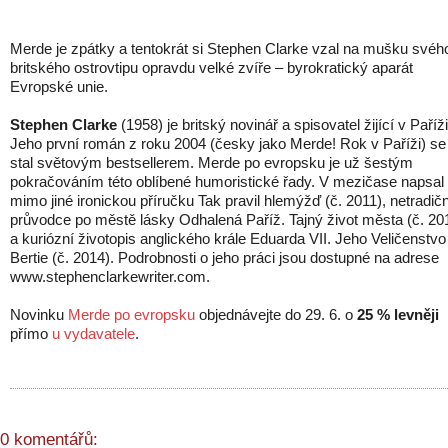
Merde je zpátky a tentokrát si Stephen Clarke vzal na mušku svéh
britského ostrovtipu opravdu velké zvíře – byrokratický aparát
Evropské unie.
Stephen Clarke
(1958) je britský novinář a spisovatel žijící v Paříži
Jeho první román z roku 2004 (česky jako Merde! Rok v Paříži) se
stal světovým bestsellerem. Merde po evropsku je už šestým
pokračováním této oblíbené humoristické řady. V mezičase napsal
mimo jiné ironickou příručku Tak pravil hlemýžď (č. 2011), netradičn
průvodce po městě lásky Odhalená Paříž. Tajný život města (č. 20
a kuriózní životopis anglického krále Eduarda VII. Jeho Veličenstvo
Bertie (č. 2014). Podrobnosti o jeho práci jsou dostupné na adrese
www.stephenclarkewriter.com.
Novinku
Merde po evropsku
objednávejte do 29. 6. o
25 % levněji
přímo
u vydavatele
.
0 komentářů: