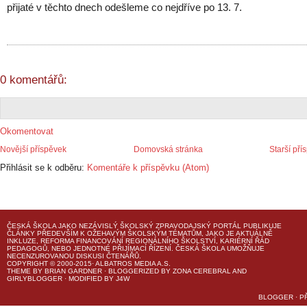
přijaté v těchto dnech odešleme co nejdříve po 13. 7.
0 komentářů:
Okomentovat
Novější příspěvek
Domovská stránka
Starší pří
Přihlásit se k odběru:
Komentáře k příspěvku (Atom)
ČESKÁ ŠKOLA
JAKO NEZÁVISLÝ ŠKOLSKÝ ZPRAVODAJSKÝ PORTÁL PUBLIKUJE
ČLÁNKY PŘEDEVŠÍM K OŽEHAVÝM ŠKOLSKÝM TÉMATŮM, JAKO JE AKTUÁLNĚ
INKLUZE, REFORMA FINANCOVÁNÍ REGIONÁLNÍHO ŠKOLSTVÍ, KARIÉRNÍ ŘÁD
PEDAGOGŮ, NEBO JEDNOTNÉ PŘIJÍMACÍ ŘÍZENÍ.
ČESKÁ ŠKOLA
UMOŽŇUJE
NECENZUROVANOU DISKUSI ČTENÁŘŮ.
COPYRIGHT © 2000-2015· ALBATROS MEDIA A.S.
THEME
BY
BRIAN GARDNER
· BLOGGERIZED BY
ZONA CEREBRAL
AND
GIRLYBLOGGER
· MODIFIED BY
J4W
BLOGGER
·
P