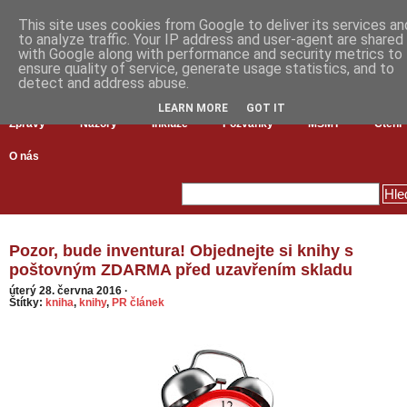
This site uses cookies from Google to deliver its services an
to analyze traffic. Your IP address and user-agent are shared
with Google along with performance and security metrics to
ensure quality of service, generate usage statistics, and to
detect and address abuse.
LEARN MORE
GOT IT
Zprávy
Názory
Inkluze
Pozvánky
MŠMT
Čtení
O nás
Pozor, bude inventura! Objednejte si knihy s
poštovným ZDARMA před uzavřením skladu
úterý 28. června 2016
·
Štítky:
kniha
,
knihy
,
PR článek