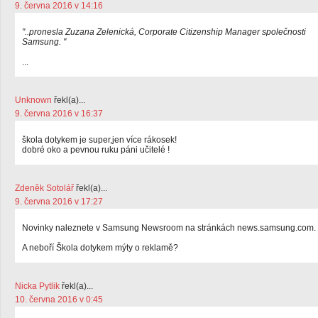
9. června 2016 v 14:16
"..pronesla Zuzana Zelenická, Corporate Citizenship Manager společnosti
Samsung. "
...
Unknown
řekl(a)...
9. června 2016 v 16:37
škola dotykem je super,jen více rákosek!
dobré oko a pevnou ruku páni učitelé !
Zdeněk Sotolář
řekl(a)...
9. června 2016 v 17:27
Novinky naleznete v Samsung Newsroom na stránkách news.samsung.com.
A neboří Škola dotykem mýty o reklamě?
Nicka Pytlik
řekl(a)...
10. června 2016 v 0:45