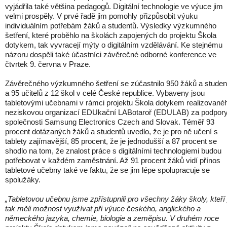
vyjádřila také většina pedagogů. Digitální technologie ve výuce jim
velmi prospěly. V prvé řadě jim pomohly přizpůsobit výuku
individuálním potřebám žáků a studentů. Výsledky výzkumného
šetření, které proběhlo na školách zapojených do projektu Škola
dotykem, tak vyvracejí mýty o digitálním vzdělávání. Ke stejnému
názoru dospěli také účastníci závěrečné odborné konference ve
čtvrtek 9. června v Praze.
Závěrečného výzkumného šetření se zúčastnilo 950 žáků a studen
a 95 učitelů z 12 škol v celé České republice. Vybaveny jsou
tabletovými učebnami v rámci projektu Škola dotykem realizované
neziskovou organizací EDUkační LABotaroř (EDULAB) za podpor
společnosti Samsung Electronics Czech and Slovak. Téměř 93
procent dotázaných žáků a studentů uvedlo, že je pro ně učení s
tablety zajímavější, 85 procent, že je jednodušší a 87 procent se
shodlo na tom, že znalost práce s digitálními technologiemi budou
potřebovat v každém zaměstnání. Až 91 procent žáků vidí přínos
tabletové učebny také ve faktu, že se jim lépe spolupracuje se
spolužáky.
„Tabletovou učebnu jsme zpřístupnili pro všechny žáky školy, kteří j
tak měli možnost využívat při výuce českého, anglického a
německého jazyka, chemie, biologie a zeměpisu. V druhém roce