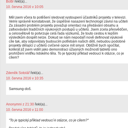
BoBr
řekl(a)...
10. června 2016 v 10:05
Měl jsem včera to potěšení sledovat vystoupení účastníků projektu v televizi.
Velmi správně konstatovali, že úspěšné nasazení technologií závisí na učiteli
Za zásadní problém projektu považuji orientaci na předávání obsahu a
zafixovávání tradičních výukových postupů u učitelů. Jsem zcela přesvědčen,
a celosvětově to potvrzuje celá řada výzkumů, že touto cestou k lepším
výsledkům dospět nelze. Dokud se nám nepodaří nově definovat výukové
cíle tak, aby odpovídaly budoucím potřebám našich dětí, nebudou podobné
projekty dělající z učitelů cvičené opice mít smysl. Obtížně bych spočítal,
kolikrát již jsem viděl jako demonstraci úžasných možností tabletů ono
prohlížení vnitřku lidského těla. To je typický příklad vedoucí k otázce, co je
cílem?
Zdeněk Sotolář
řekl(a)...
10. června 2016 v 10:35
Samsung-doš.
Anonymni z 21:30
řekl(a)...
10. června 2016 v 11:00
"To je typický příklad vedoucí k otázce, co je cílem?"