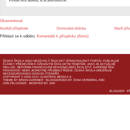
Prodat více tabletů, to je jednoduché.
Okomentovat
Novější příspěvek
Domovská stránka
Starší pří
Přihlásit se k odběru:
Komentáře k příspěvku (Atom)
ČESKÁ ŠKOLA
JAKO NEZÁVISLÝ ŠKOLSKÝ ZPRAVODAJSKÝ PORTÁL PUBLIKUJE
ČLÁNKY PŘEDEVŠÍM K OŽEHAVÝM ŠKOLSKÝM TÉMATŮM, JAKO JE AKTUÁLNĚ
INKLUZE, REFORMA FINANCOVÁNÍ REGIONÁLNÍHO ŠKOLSTVÍ, KARIÉRNÍ ŘÁD
PEDAGOGŮ, NEBO JEDNOTNÉ PŘIJÍMACÍ ŘÍZENÍ.
ČESKÁ ŠKOLA
UMOŽŇUJE
NECENZUROVANOU DISKUSI ČTENÁŘŮ.
COPYRIGHT © 2000-2015· ALBATROS MEDIA A.S.
THEME
BY
BRIAN GARDNER
· BLOGGERIZED BY
ZONA CEREBRAL
AND
GIRLYBLOGGER
· MODIFIED BY
J4W
BLOGGER
·
P