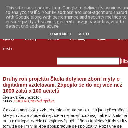
This site uses cookies from Google to deliver its services an
to analyze traffic. Your IP address and user-agent are shared
with Google along with performance and security metrics to
ensure quality of service, generate usage statistics, and to
detect and address abuse.
LEARN MORE
GOT IT
Zprávy
Názory
Inkluze
Pozvánky
MŠMT
Čtení
O nás
Druhý rok projektu Škola dotykem zbořil mýty o
digitálním vzdělávání. Zapojilo se do něj více než
1000 žáků a 100 učitelů
čtvrtek 9. června 2016
·
Štítky:
EDULAB
,
tisková zpráva
Český a anglický jazyk, chemie a matematika – to jsou předměty, 
kterých žáci a studenti nejvíce a nejraději používají tablety. Většině
se s nimi lépe, rychleji a zajímavěji učí. Přínos tabletové třídy vidí v
tom, že se jim v ní lépe spolupracuje se spolužáky. Pozitivně se