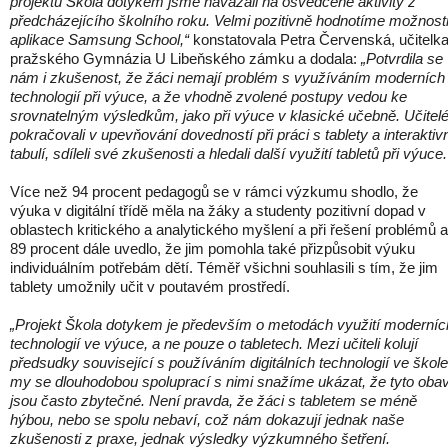
projektu Škola dotykem jsme navázali na osvědčené aktivity z
předcházejícího školního roku. Velmi pozitivně hodnotíme možnost
aplikace Samsung School,“
konstatovala Petra Červenská, učitelk
pražského Gymnázia U Libeňského zámku a dodala:
„Potvrdila se
nám i zkušenost, že žáci nemají problém s využíváním moderních
technologií při výuce, a že vhodně zvolené postupy vedou ke
srovnatelným výsledkům, jako při výuce v klasické učebně. Učitel
pokračovali v upevňování dovedností při práci s tablety a interaktiv
tabulí, sdíleli své zkušenosti a hledali další využití tabletů při výuce.
Více než 94 procent pedagogů se v rámci výzkumu shodlo, že
výuka v digitální třídě měla na žáky a studenty pozitivní dopad v
oblastech kritického a analytického myšlení a při řešení problémů a
89 procent dále uvedlo, že jim pomohla také přizpůsobit výuku
individuálním potřebám dětí. Téměř všichni souhlasili s tím, že jim
tablety umožnily učit v poutavém prostředí.
„Projekt Škola dotykem je především o metodách využití moderníc
technologií ve výuce, a ne pouze o tabletech. Mezi učiteli kolují
předsudky související s používáním digitálních technologií ve škole
my se dlouhodobou spoluprací s nimi snažíme ukázat, že tyto oba
jsou často zbytečné. Není pravda, že žáci s tabletem se méně
hýbou, nebo se spolu nebaví, což nám dokazují jednak naše
zkušenosti z praxe, jednak výsledky výzkumného šetření.