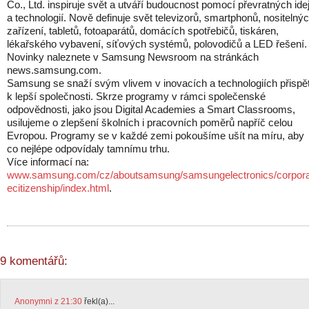
Co., Ltd. inspiruje svět a utváří budoucnost pomocí převratných idej
a technologií. Nově definuje svět televizorů, smartphonů, nositelný
zařízení, tabletů, fotoaparátů, domácích spotřebičů, tiskáren,
lékařského vybavení, síťových systémů, polovodičů a LED řešení.
Novinky naleznete v Samsung Newsroom na stránkách
news.samsung.com.
Samsung se snaží svým vlivem v inovacích a technologiích přispě
k lepší společnosti. Skrze programy v rámci společenské
odpovědnosti, jako jsou Digital Academies a Smart Classrooms,
usilujeme o zlepšení školních i pracovních poměrů napříč celou
Evropou. Programy se v každé zemi pokoušíme ušít na míru, aby
co nejlépe odpovídaly tamnímu trhu.
Více informací na:
www.samsung.com/cz/aboutsamsung/samsungelectronics/corpora
ecitizenship/index.html
.
9 komentářů:
Anonymni z 21:30
řekl(a)...