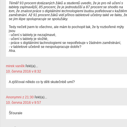
Téměř 93 procent dotázaných žáků a studentů uvedlo, že je pro ně učení s
tablety zajímavější, 85 procent, že je jednodušší a 87 procent se shodlo na
tom, že znalost práce s digitálními technologiemi budou potřebovat v každém
zaměstnání. Až 91 procent žáků vidí přínos tabletové učebny také ve faktu, ž
se jim lépe spolupracuje se spolužáky.
Tedy nečetl jsem to všechno, ale mám to pochopit tak, že ty rozbořené mýty
jsou
- učení s tablety je nezajímavé,
- učení s tablety je složité,
- práce s digitálními tachnologiemi se nepotřebuje v žádném zaměstnání,
- v tabletové učebně se nespolupracuje dobře?
Aha.
mirek vaněk
řekl(a)...
10. června 2016 v 8:32
A zjišťoval někdo co ty děti skutečnbě umí?
Anonymni z 21:30
řekl(a)...
10. června 2016 v 9:57
Šťourale