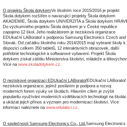
O projektu Škola dotykem
Ve školním roce 2015/2016 je projekt
Škola dotykem rozšířen o navazující projekty Škola dotykem
AKADEMIE, Škola dotykem UNIVERZITA a Škola dotykem HRAV
Do výzkumného projektu Škola dotykem je v České republice
zapojeno 12 škol. Jeho realizátorem je nezisková organizace
EDUkační LABoratoř s podporou Samsung Electronics Czech and
Slovak. Od začátku školního roku 2014/2015 mají vybrané školy k
dispozici celkem 350 tabletů, 12 interaktivních obrazovek, další
potřebné technologické a softwarové vybavení. Projekt Škola
dotykem získal záštitu Ministerstva školství, mládeže a tělovýchov
Více na
www.skoladotykem.cz
.
O neziskové organizaci EDUkační LABoratoř
EDUkační LABoratoř 
nezisková organizace, jejímž posláním je podpora a rozvoj
moderních forem výuky ve školách. Hlavním cílem je zvýšit
popularitu využívání moderních vzdělávacích technologií na školá
a ukázat jejich přínos a význam pro modernizaci školství. Více
informací naleznete na
www.edulabcr.cz
.
O společnosti Samsung Electronics Co., Ltd.
Samsung Electronics