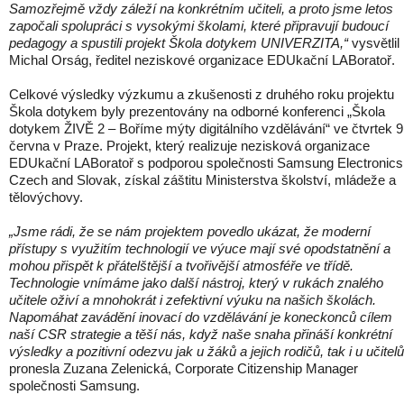
Samozřejmě vždy záleží na konkrétním učiteli, a proto jsme letos
započali spolupráci s vysokými školami, které připravují budoucí
pedagogy a spustili projekt Škola dotykem UNIVERZITA,“
vysvětlil
Michal Orság, ředitel neziskové organizace EDUkační LABoratoř.
Celkové výsledky výzkumu a zkušenosti z druhého roku projektu
Škola dotykem byly prezentovány na odborné konferenci „Škola
dotykem ŽIVĚ 2 – Boříme mýty digitálního vzdělávání“ ve čtvrtek 9
června v Praze. Projekt, který realizuje nezisková organizace
EDUkační LABoratoř s podporou společnosti Samsung Electronics
Czech and Slovak, získal záštitu Ministerstva školství, mládeže a
tělovýchovy.
„Jsme rádi, že se nám projektem povedlo ukázat, že moderní
přístupy s využitím technologií ve výuce mají své opodstatnění a
mohou přispět k přátelštější a tvořivější atmosféře ve třídě.
Technologie vnímáme jako další nástroj, který v rukách znalého
učitele oživí a mnohokrát i zefektivní výuku na našich školách.
Napomáhat zavádění inovací do vzdělávání je koneckonců cílem
naší CSR strategie a těší nás, když naše snaha přináší konkrétní
výsledky a pozitivní odezvu jak u žáků a jejich rodičů, tak i u učitelů
pronesla Zuzana Zelenická, Corporate Citizenship Manager
společnosti Samsung.