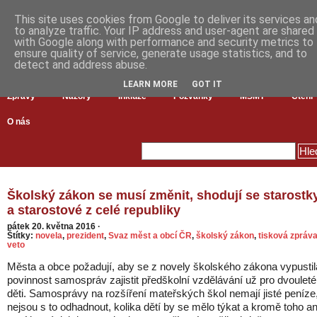
This site uses cookies from Google to deliver its services an
to analyze traffic. Your IP address and user-agent are shared
with Google along with performance and security metrics to
ensure quality of service, generate usage statistics, and to
detect and address abuse.
LEARN MORE
GOT IT
Zprávy
Názory
Inkluze
Pozvánky
MŠMT
Čtení
O nás
Školský zákon se musí změnit, shodují se starostk
a starostové z celé republiky
pátek 20. května 2016
·
Štítky:
novela
,
prezident
,
Svaz měst a obcí ČR
,
školský zákon
,
tisková zpráv
veto
Města a obce požadují, aby se z novely školského zákona vypustil
povinnost samospráv zajistit předškolní vzdělávání už pro dvouleté
děti. Samosprávy na rozšíření mateřských škol nemají jisté peníze
nejsou s to odhadnout, kolika dětí by se mělo týkat a kromě toho an