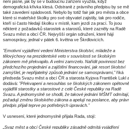
není jasné, jak by se v budoucnu zařízení využila, když
demografická křivka klesá. Odstranit z právního předpisu by se mě
také zavedení spádovosti. Nebylo by totiž fair jak pro města a obce
které si mateřské školky pro své obyvatel zajistily, tak pro rodiče,
kteří si často hledají školku v místě, kam jezdí za prací. To jsou
některé z požadavků starostek a starostů, které zazněly na Radě
Svazu měst a obcí ČR. Nejvyšší orgán sdružení, které hájí
samosprávy, jednal v pátek 6. května ve Škrdlovicích.
"Emotivní vyjádření vedení Ministerstva školství, mládeže a
tělovýchovy na prezidentské veto v souvislosti se školským
zákonem mě překvapilo. A velmi zamrzelo. Nařídit povinnost bez
předchozího projednání a zajištění financování, jak resort školství
zamýšlel, je nepřijatelný způsob jednání se samosprávami,"
říká
předseda Svazu měst a obcí ČR a starosta Kyjova František Lukl 
dodává:
"Překvapení a nesouhlas se školských zákonem opětovn
vyjádřili starostky a starostové z celé České republiky na Radě
Svazu. A jednomyslně se shodli, že takové jednání MŠMT odmítají
požadují změnu školského zákona a apelují na poslance, aby práv
předpis přijali teprve po potřebných úpravách."
V usnesení, které jednomyslně přijala Rada, stojí:
„Svaz měst a obcí České republiky zásadně odmítá vyjádření