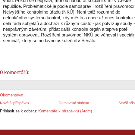
vodu. Pokud se neupraví, mohou nabourat sociální smír v České
republice. Problematické je podle samospráv i rozšíření pravomocí
Nejvyššího kontrolního úřadu (NKÚ). Není totiž rozumné do
nefunkčního systému kontrol, kdy města a obce už dnes kontroluje
celá řada subjektů a dochází k různým často - jak potvrzují soudy -
nesprávným závěrům, přidat další kontrolní orgán a teprve poté
systém opravovat. Rozšíření pravomocí NKÚ se věnoval i speciáln
seminář, který se nedávno uskutečnil v Senátu.
0 komentářů:
Okomentovat
Novější příspěvek
Domovská stránka
Starší pří
Přihlásit se k odběru:
Komentáře k příspěvku (Atom)