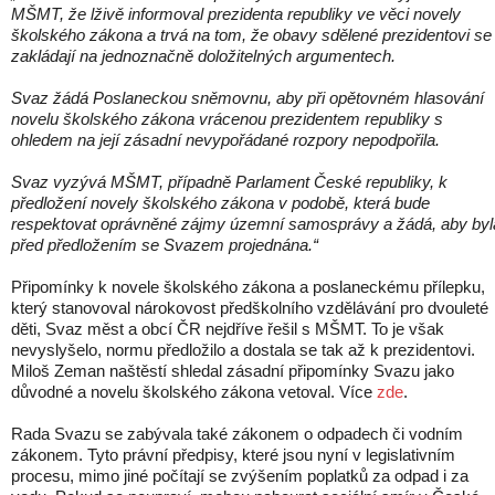
MŠMT, že lživě informoval prezidenta republiky ve věci novely
školského zákona a trvá na tom, že obavy sdělené prezidentovi se
zakládají na jednoznačně doložitelných argumentech.
Svaz žádá Poslaneckou sněmovnu, aby při opětovném hlasování
novelu školského zákona vrácenou prezidentem republiky s
ohledem na její zásadní nevypořádané rozpory nepodpořila.
Svaz vyzývá MŠMT, případně Parlament České republiky, k
předložení novely školského zákona v podobě, která bude
respektovat oprávněné zájmy územní samosprávy a žádá, aby byl
před předložením se Svazem projednána.“
Připomínky k novele školského zákona a poslaneckému přílepku,
který stanovoval nárokovost předškolního vzdělávání pro dvouleté
děti, Svaz měst a obcí ČR nejdříve řešil s MŠMT. To je však
nevyslyšelo, normu předložilo a dostala se tak až k prezidentovi.
Miloš Zeman naštěstí shledal zásadní připomínky Svazu jako
důvodné a novelu školského zákona vetoval. Více
zde
.
Rada Svazu se zabývala také zákonem o odpadech či vodním
zákonem. Tyto právní předpisy, které jsou nyní v legislativním
procesu, mimo jiné počítají se zvýšením poplatků za odpad i za