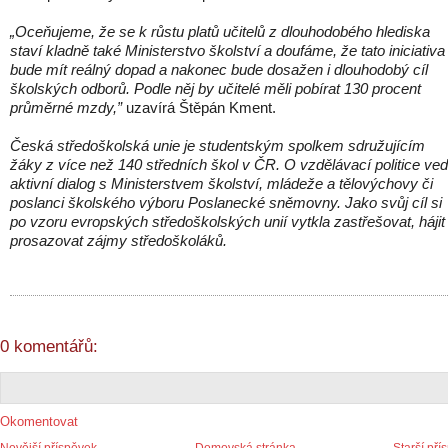
„Oceňujeme, že se k růstu platů učitelů z dlouhodobého hlediska
staví kladně také Ministerstvo školství a doufáme, že tato iniciativa
bude mít reálný dopad a nakonec bude dosažen i dlouhodobý cíl
školských odborů. Podle něj by učitelé měli pobírat 130 procent
průměrné mzdy,”
uzavírá Štěpán Kment.
Česká středoškolská unie je studentským spolkem sdružujícím
žáky z více než 140 středních škol v ČR. O vzdělávací politice ve
aktivní dialog s Ministerstvem školství, mládeže a tělovýchovy či
poslanci školského výboru Poslanecké sněmovny. Jako svůj cíl si
po vzoru evropských středoškolských unií vytkla zastřešovat, hájit
prosazovat zájmy středoškoláků.
0 komentářů:
Okomentovat