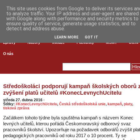
This site uses cookies from Google to deliver its services an
to analyze traffic. Your IP address and user-agent are shared
with Google along with performance and security metrics to
ensure quality of service, generate usage statistics, and to
detect and address abuse.
LEARN MORE
GOT IT
Zprávy
Názory
Inkluze
Pozvánky
MŠMT
Čtení
O nás
Středoškoláci podporují kampaň školských oborů 
zvýšení platů učitelů #KonecLevnychUcitelu
středa 27. dubna 2016
·
Štítky:
#KonecLevnychUcitelu
,
Česká středoškolská unie
,
kampaň
,
platy
,
tisková zpráva
Začátkem tohoto týdne byla spuštěna kampaň s názvem Konec
levných učitelů, kterou pořádá Českomoravský odborový svaz
pracovníků školství. Upozorňuje na požadavek odborářů zvýšit pla
pedagogických pracovníků od roku 2017 o 10 procent. Ty se