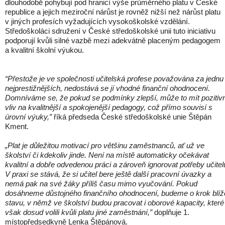
dlouhodobě pohybují pod hranicí výše průměrného platu v České
republice a jejich meziroční nárůst je rovněž nižší než nárůst platu
v jiných profesích vyžadujících vysokoškolské vzdělání.
Středoškoláci sdružení v České středoškolské unii tuto iniciativu
podporují kvůli silné vazbě mezi adekvátně placeným pedagogem
a kvalitní školní výukou.
“Přestože je ve společnosti učitelská profese považována za jednu
nejprestižnějších, nedostává se jí vhodné finanční ohodnocení.
Domníváme se, že pokud se podmínky zlepší, může to mít pozitiv
vliv na kvalitnější a spokojenější pedagogy, což přímo souvisí s
úrovní výuky,”
říká předseda České středoškolské unie Štěpán
Kment.
„Plat je důležitou motivací pro většinu zaměstnanců, ať už ve
školství či kdekoliv jinde. Není na místě automaticky očekávat
kvalitní a dobře odvedenou práci a zároveň ignorovat potřeby učitel
V praxi se stává, že si učitel bere ještě další pracovní úvazky a
nemá pak na své žáky příliš času mimo vyučování. Pokud
dosáhneme důstojného finančního ohodnocení, budeme o krok blíž
stavu, v němž ve školství budou pracovat i oborové kapacity, které
však dosud volili kvůli platu jiné zaměstnání,”
doplňuje 1.
místopředsedkyně Lenka Štěpánová.