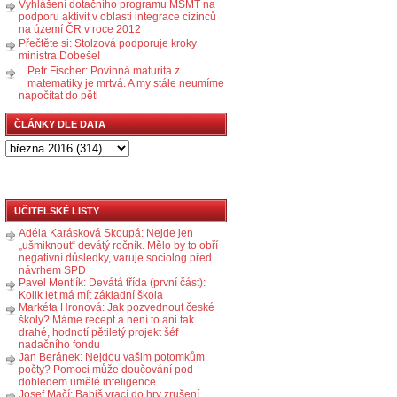
Vyhlášení dotačního programu MŠMT na
podporu aktivit v oblasti integrace cizinců
na území ČR v roce 2012
Přečtěte si: Stolzová podporuje kroky
ministra Dobeše!
Petr Fischer: Povinná maturita z
matematiky je mrtvá. A my stále neumíme
napočítat do pěti
ČLÁNKY DLE DATA
UČITELSKÉ LISTY
Adéla Karásková Skoupá: Nejde jen
„ušmiknout“ devátý ročník. Mělo by to obří
negativní důsledky, varuje sociolog před
návrhem SPD
Pavel Mentlík: Devátá třída (první část):
Kolik let má mít základní škola
Markéta Hronová: Jak pozvednout české
školy? Máme recept a není to ani tak
drahé, hodnotí pětiletý projekt šéf
nadačního fondu
Jan Beránek: Nejdou vašim potomkům
počty? Pomoci může doučování pod
dohledem umělé inteligence
Josef Mačí: Babiš vrací do hry zrušení