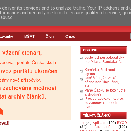
deliver its services and to analyze traffic. Your IP address and
formance and security metrics to ensure quality of service, ge
 abuse.
ozvánky
MŠMT
Čtení
O nás
DISKUSE
Ještě jednou polopaticky
pro Milana Randáka, Janu
...
Komárku, že ti není
stydno....
Jaké štěstí, že Velké
břicho není líný učitel,
ale...
Pane Čapku, je toto nutné
a vhodné?
Proč dělat výzkumy, proč
se zapojovat do těch
evro...
TÉMATA ČLÁNKŮ
ovat!
Aplikace
(109)
BYOD
1:1
(22)
(34)
Bezplatně
(102)