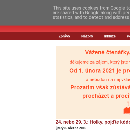
This site uses cookies from Google to 
are shared with Google along with per
statistics, and to detect and address
Zprávy
Názory
Inkluze
P
24. nebo 29. 3.: Holky, pojďte kód
úterý 8. března 2016
·