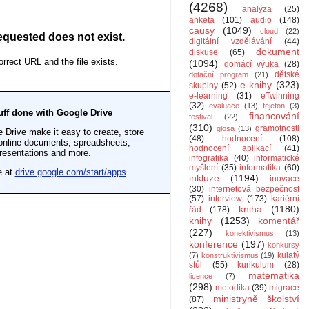
(4268)
analýza
(25)
anketa
(101)
audio
(148)
causy
(1049)
cloud
(22)
digitální vzdělávání
(44)
dokument
diskuse
(65)
(1094)
domácí výuka
(28)
dětské
dotační program
(21)
e-knihy
(323)
skupiny
(52)
e-learning
(31)
eTwinning
(32)
evaluace
(13)
fejeton
(3)
financování
festival
(22)
(310)
gramotnosti
glosa
(13)
(48)
hodnocení
(108)
hodnocení aplikací
(41)
infografika
(40)
informatické
myšlení
(35)
informatika
(60)
inkluze
(1194)
inovace
(30)
internetová bezpečnost
(57)
interview
(173)
kariérní
kniha
(1180)
řád
(178)
knihy
(1253)
komentář
(227)
konektivismus
(13)
konference
(197)
konkursy
kulatý
(7)
konstruktivismus
(19)
stůl
(55)
kurikulum
(28)
matematika
licence
(7)
(298)
metodika
(39)
migrace
ministryně školství
(87)