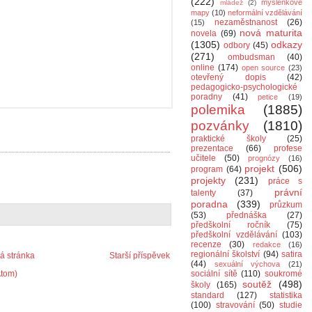
(222)
myšlenkové
mládež
(2)
mapy
(10)
neformální vzdělávání
nezaměstnanost
(26)
(15)
nová maturita
novela
(69)
(1305)
odkazy
odbory
(45)
(271)
ombudsman
(40)
online
(174)
open source
(23)
otevřený dopis
(42)
pedagogicko-psychologické
poradny
(41)
petice
(19)
polemika
(1885)
pozvánky
(1810)
praktické školy
(25)
prezentace
(66)
profese
učitele
(50)
prognózy
(16)
projekt
(506)
program
(64)
projekty
(231)
práce s
právní
talenty
(37)
poradna
(339)
průzkum
(53)
přednáška
(27)
předškolní ročník
(75)
předškolní vzdělávání
(103)
recenze
(30)
redakce
(16)
regionální školství
(94)
satira
 stránka
Starší příspěvek
(44)
sexuální výchova
(21)
Atom)
sociální sítě
(110)
soukromé
soutěž
(498)
školy
(165)
standard
(127)
statistika
(100)
stravování
(50)
studie