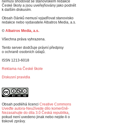
nemusí shodovat se stanoviskem redakce
České školy a jsou uveřejňovány jako podnět
k dalším diskusím.
Obsah článků nemusí vyjadřovat stanovisko
redakce nebo vydavatele Albatros Media, a.s.
©
Albatros Media, a.s.
Všechna práva vyhrazena.
Tento server dodržuje právní předpisy
o ochraně osobních údajů.
ISSN 1213-6018
Reklama na České škole
Diskusní pravidla
Obsah podléhá licenci
Creative Commons
Uveďte autora-Neužívejte dílo komerčně-
Nezasahujte do díla 3.0 Česká republika
,
p
okud není uvedeno jinak nebo nejde-li o
tiskové zprávy.