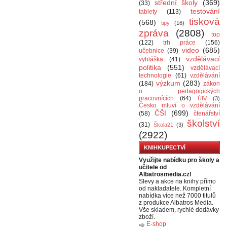
střední školy
(369)
(33)
testování
tablety
(113)
tisková
(568)
tipy
(16)
zpráva
(2808)
top
(122)
trh práce
(156)
video
(685)
učebnice
(39)
vzdělávací
vyhláška
(41)
politika
(551)
vzdělávací
technologie
(61)
vzdělávání
výzkum
(283)
(184)
zákon
o pedagogických
pracovnících
(64)
ÚIV
(3)
Česko mluví o vzdělávání
ČŠI
(699)
(58)
čtenářství
školství
(31)
Škola21
(3)
(2922)
KNIHKUPECTVÍ
Využijte nabídku pro školy a
učitele od
Albatrosmedia.cz!
Slevy a akce na knihy přímo
od nakladatele. Kompletní
nabídka více než 7000 titulů
z produkce Albatros Media.
Vše skladem, rychlé dodávky
zboží.
E-shop