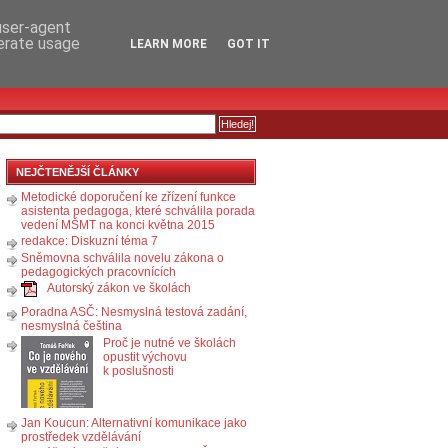
RSS
KOMENTÁŘE
 user-agent
nerate usage
LEARN MORE
GOT IT
NEJČTENĚJŠÍ ČLÁNKY
Metodické doporučení ke zřízení funkce
asistenta pedagoga, které schválila porada
vedení MŠMT na konci května 2015
redakce: Diskuzní téma 7
Sněmovna schválila novelu zákona o
pedagogických pracovnících
Autorský zákon ve školách
Poradna ASČ: Nesmyslná testová zadání,
nesmyslná čeština
Proč je nutné ve školách
opustit výchovu
k poslušnosti
Jan Koucun: Alternativní komunikace jako
prostředek vzdělávání