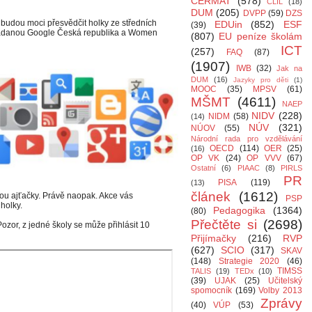
CERMAT
(578)
CLIL
(18)
DUM
(205)
DVPP
(59)
DZS
budou moci přesvědčit holky ze středních
EDUin
(852)
ESF
(39)
pořádanou Google Česká republika a Women
(807)
EU peníze školám
ICT
(257)
FAQ
(87)
(1907)
IWB
(32)
Jak na
DUM
(16)
Jazyky pro děti
(1)
MOOC
(35)
MPSV
(61)
MŠMT
(4611)
NAEP
NIDV
(228)
NIDM
(58)
(14)
NÚV
(321)
NÚOV
(55)
Národní rada pro vzdělávání
OECD
(114)
OER
(25)
(16)
OP VK
(24)
OP VVV
(67)
Ostatní
(6)
PIAAC
(8)
PIRLS
PR
PISA
(119)
(13)
článek
(1612)
ou ajťačky. Právě naopak. Akce vás
PSP
 holky.
Pedagogika
(1364)
(80)
Přečtěte si
(2698)
Pozor, z jedné školy se může přihlásit 10
Přijímačky
(216)
RVP
(627)
SCIO
(317)
SKAV
(148)
Strategie 2020
(46)
TIMSS
TALIS
(19)
TEDx
(10)
(39)
UJAK
(25)
Učitelský
spomocník
(169)
Volby 2013
Zprávy
(40)
VÚP
(53)