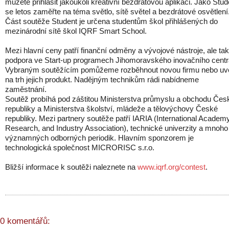
můžete přihlásit jakoukoli kreativní bezdrátovou aplikaci. Jako Stud
se letos zaměřte na téma světlo, sítě světel a bezdrátové osvětlení
Část soutěže Student je určena studentům škol přihlášených do
mezinárodní sítě škol IQRF Smart School.
Mezi hlavní ceny patří finanční odměny a vývojové nástroje, ale ta
podpora ve Start-up programech Jihomoravského inovačního centr
Vybraným soutěžícím pomůžeme rozběhnout novou firmu nebo uv
na trh jejich produkt. Nadějným technikům rádi nabídneme
zaměstnání.
Soutěž probíhá pod záštitou Ministerstva průmyslu a obchodu Čes
republiky a Ministerstva školství, mládeže a tělovýchovy České
republiky. Mezi partnery soutěže patří IARIA (International Academy
Research, and Industry Association), technické univerzity a mnoho
významných odborných periodik. Hlavním sponzorem je
technologická společnost MICRORISC s.r.o.
Bližší informace k soutěži naleznete na
www.iqrf.org/contest
.
0 komentářů: