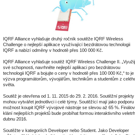
IQRF Alliance vyhlašuje druhý ročník soutěže IQRF Wireless
Challenge o nejlepší aplikace využívající bezdrátovou technologii
IQRF a nabízí odměny v hodnotě přes 100 000 Kč.
IQRF Alliance vyhlašuje soutěž IQRF Wireless Challenge II. „Využij
své schopnosti, navrhněte nejlepší aplikaci pro bezdrátovou
technologii IQRF a bojujte o ceny v hodnotě přes 100 000 Kč,“ to je
výzva programátorům, vývojářům, technikům a studentům z celéh
světa.
Soutěž je otevřena od 1. 11. 2015 do 29. 2. 2016. Soutěžní projekty
mohou vytvářet jednotlivci i celé týmy. Soutěžící mají jako podporu
možnost koupit IQRF vývojové nástroje se slevou až 65 %. Finálo
klání nejlepších projektů bude probíhat formou interaktivního veletr
dubnu 2016.
Soutěžte v kategoriích Developer nebo Student. Jako Developer