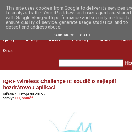
This site uses cookies from Google to deliver its services an
to analyze traffic. Your IP address and user-agent are shared
with Google along with performance and security metrics to
ensure quality of service, generate usage statistics, and to
detect and address abuse.
LEARN MORE
GOT IT
Zprávy
Názory
Inkluze
Pozvánky
MŠMT
Čtení
O nás
IQRF Wireless Challenge II: soutěž o nejlepší
bezdrátovou aplikaci
středa 4. listopadu 2015
·
Štítky:
ICT
,
soutěž