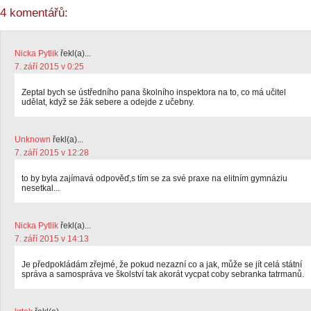
4 komentářů:
Nicka Pytlik
řekl(a)...
7. září 2015 v 0:25
Zeptal bych se ústředního pana školního inspektora na to, co má učitel
udělat, když se žák sebere a odejde z učebny.
Unknown
řekl(a)...
7. září 2015 v 12:28
to by byla zajímavá odpověď,s tím se za své praxe na elitním gymnáziu
nesetkal...
Nicka Pytlik
řekl(a)...
7. září 2015 v 14:13
Je předpokládám zřejmé, že pokud nezazní co a jak, může se jít celá státní
správa a samospráva ve školství tak akorát vycpat coby sebranka tatrmanů.