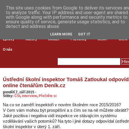
This site uses cookies from Google to deliver its services an
to analyze traffic. Your IP address and user-agent are shared
with Google along with performance and security metrics to
ensure quality of service, generate usage statistics, and to
detect and address abuse.
LEARN MORE
GOT IT
Zprávy
Názory
Inkluze
Pozvánky
MŠMT
Čtení
O nás
Ústřední školní inspektor Tomáš Zatloukal odpovíd
online čtenářům Deník.cz
pondělí 7. září 2015
·
Štítky:
ČŠI
,
interview
,
Přečtěte si
Na co se zaměří inspektoři v novém školném roce 2015/2016?
V čem vám mohou být prospěšní a s čím se na ně můžete obrátit?
Jaké pozitiva i negativa vidí inspekce ve stávajícím systému
vzdělávání vašich potomků? Na tyto i jiné dotazy odpovídal ústředn
školní inspektor v úterý 1. září.