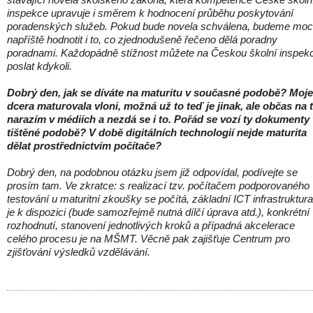
inspekce upravuje i směrem k hodnocení průběhu poskytování
poradenských služeb. Pokud bude novela schválena, budeme moc
napříště hodnotit i to, co zjednodušeně řečeno dělá poradny
poradnami. Každopádně stížnost můžete na Českou školní inspekc
poslat kdykoli.
Dobrý den, jak se díváte na maturitu v současné podobě? Moje
dcera maturovala vloni, možná už to teď je jinak, ale občas na 
narazím v médiích a nezdá se i to. Pořád se vozí ty dokumenty 
tištěné podobě? V době digitálních technologií nejde maturita
dělat prostřednictvím počítače?
Dobrý den, na podobnou otázku jsem již odpovídal, podívejte se
prosím tam. Ve zkratce: s realizací tzv. počítačem podporovaného
testování u maturitní zkoušky se počítá, základní ICT infrastruktura
je k dispozici (bude samozřejmě nutná dílčí úprava atd.), konkrétní
rozhodnutí, stanovení jednotlivých kroků a případná akcelerace
celého procesu je na MŠMT. Věcně pak zajišťuje Centrum pro
zjišťování výsledků vzdělávání.