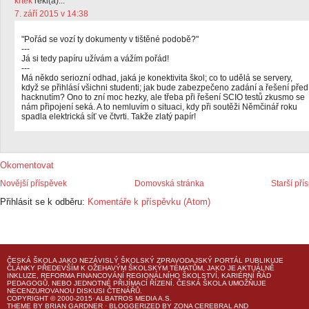
krtek
řekl(a)...
7. září 2015 v 14:38
"Pořád se vozí ty dokumenty v tištěné podobě?"
---
Já si tedy papíru užívám a vážím pořád!
---
Má někdo seriozní odhad, jaká je konektivita škol; co to udělá se servery,
když se přihlásí všichni studenti; jak bude zabezpečeno zadání a řešení před
hacknutím? Ono to zní moc hezky, ale třeba při řešení SCIO testů zkusmo se
nám připojení seká. A to nemluvím o situaci, kdy při soutěži Němčinář roku
spadla elektrická síť ve čtvrti. Takže zlatý papír!
Okomentovat
Novější příspěvek
Domovská stránka
Starší pří
Přihlásit se k odběru:
Komentáře k příspěvku (Atom)
ČESKÁ ŠKOLA
JAKO NEZÁVISLÝ ŠKOLSKÝ ZPRAVODAJSKÝ PORTÁL PUBLIKUJE
ČLÁNKY PŘEDEVŠÍM K OŽEHAVÝM ŠKOLSKÝM TÉMATŮM, JAKO JE AKTUÁLNĚ
INKLUZE, REFORMA FINANCOVÁNÍ REGIONÁLNÍHO ŠKOLSTVÍ, KARIÉRNÍ ŘÁD
PEDAGOGŮ, NEBO JEDNOTNÉ PŘIJÍMACÍ ŘÍZENÍ.
ČESKÁ ŠKOLA
UMOŽŇUJE
NECENZUROVANOU DISKUSI ČTENÁŘŮ.
COPYRIGHT © 2000-2015· ALBATROS MEDIA A.S.
THEME
BY
BRIAN GARDNER
· BLOGGERIZED BY
ZONA CEREBRAL
AND