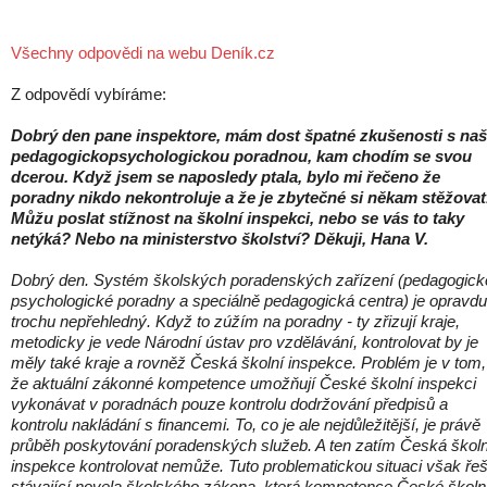
Všechny odpovědi na webu Deník.cz
Z odpovědí vybíráme:
Dobrý den pane inspektore, mám dost špatné zkušenosti s naš
pedagogickopsychologickou poradnou, kam chodím se svou
dcerou. Když jsem se naposledy ptala, bylo mi řečeno že
poradny nikdo nekontroluje a že je zbytečné si někam stěžovat
Můžu poslat stížnost na školní inspekci, nebo se vás to taky
netýká? Nebo na ministerstvo školství? Děkuji, Hana V.
Dobrý den. Systém školských poradenských zařízení (pedagogick
psychologické poradny a speciálně pedagogická centra) je opravdu
trochu nepřehledný. Když to zúžím na poradny - ty zřizují kraje,
metodicky je vede Národní ústav pro vzdělávání, kontrolovat by je
měly také kraje a rovněž Česká školní inspekce. Problém je v tom,
že aktuální zákonné kompetence umožňují České školní inspekci
vykonávat v poradnách pouze kontrolu dodržování předpisů a
kontrolu nakládání s financemi. To, co je ale nejdůležitější, je právě
průběh poskytování poradenských služeb. A ten zatím Česká školn
inspekce kontrolovat nemůže. Tuto problematickou situaci však řeš
stávající novela školského zákona, která kompetence České školn