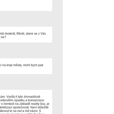
iál dvakrát, třikrát, stane se z Vás
, ne?
i na kraji města, mohl bych pak
m. Vysílá-li tyto zhovadilosti
o celkového úpadku a bulvarizace.
o čemkoli na základě reality šou, je
ebilizaci společnosti. Není důležité
áknout to na net a mít názor. S