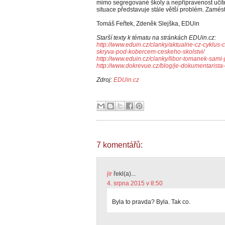
mimo segregované školy a nepřipravenost učite
situace představuje stále větší problém. Zamés
Tomáš Feřtek, Zdeněk Slejška, EDUin
Starší texty k tématu na stránkách EDUin.cz:
http://www.eduin.cz/clanky/aktualne-cz-cyklus-
skryva-pod-kobercem-ceskeho-skolstvi/
http://www.eduin.cz/clanky/libor-tomanek-sami
http://www.dokrevue.cz/blog/je-dokumentarist
Zdroj:
EDUin.cz
7 komentářů:
jir
řekl(a)...
4. srpna 2015 v 8:50
Byla to pravda? Byla. Tak co.