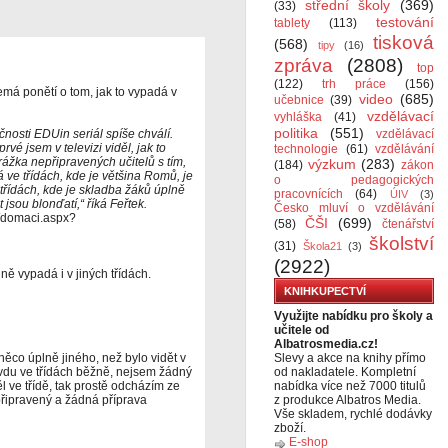
střední školy
(369)
(33)
testování
tablety
(113)
tisková
(568)
tipy
(16)
zpráva
(2808)
top
(122)
trh práce
(156)
emá ponětí o tom, jak to vypadá v
video
(685)
učebnice
(39)
vzdělávací
vyhláška
(41)
politika
(551)
osti EDUin seriál spíše chválí.
vzdělávací
vé jsem v televizi viděl, jak to
technologie
(61)
vzdělávání
rážka nepřipravených učitelů s tím,
výzkum
(283)
(184)
zákon
á ve třídách, kde je většina Romů, je
o pedagogických
 třídách, kde je skladba žáků úplně
pracovnících
(64)
ÚIV
(3)
t jsou blonďatí,“ říká Feřtek.
Česko mluví o vzdělávání
v-/domaci.aspx?
ČŠI
(699)
(58)
čtenářství
školství
(31)
Škola21
(3)
(2922)
jně vypadá i v jiných třídách.
KNIHKUPECTVÍ
Využijte nabídku pro školy a
učitele od
Albatrosmedia.cz!
ěco úplně jiného, než bylo vidět v
Slevy a akce na knihy přímo
vdu ve třídách běžně, nejsem žádný
od nakladatele. Kompletní
l ve třídě, tak prostě odcházím ze
nabídka více než 7000 titulů
 připravený a žádná příprava
z produkce Albatros Media.
Vše skladem, rychlé dodávky
zboží.
E-shop