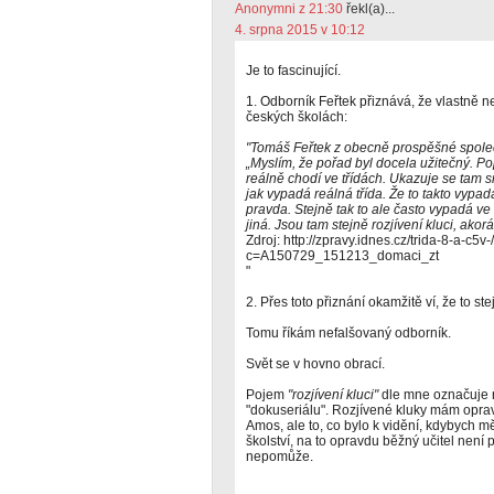
Anonymni z 21:30
řekl(a)...
4. srpna 2015 v 10:12
Je to fascinující.
1. Odborník Feřtek přiznává, že vlastně n
českých školách:
"Tomáš Feřtek z obecně prospěšné společn
„Myslím, že pořad byl docela užitečný. Popr
reálně chodí ve třídách. Ukazuje se tam s
jak vypadá reálná třída. Že to takto vypad
pravda. Stejně tak to ale často vypadá ve
jiná. Jsou tam stejně rozjívení kluci, akorá
Zdroj: http://zpravy.idnes.cz/trida-8-a-c5
c=A150729_151213_domaci_zt
"
2. Přes toto přiznání okamžitě ví, že to ste
Tomu říkám nefalšovaný odborník.
Svět se v hovno obrací.
Pojem
"rozjívení kluci"
dle mne označuje n
"dokuseriálu". Rozjívené kluky mám opra
Amos, ale to, co bylo k vidění, kdybych mě
školství, na to opravdu běžný učitel není
nepomůže.