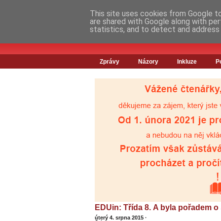
This site uses cookies from Google to 
are shared with Google along with per
statistics, and to detect and address
Zprávy
Názory
Inkluze
P
EDUin: Třída 8. A byla pořadem o 
úterý 4. srpna 2015
·