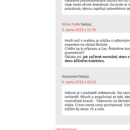
mediálně prezentovanými názory lidí na
však nedá věcně diskutovat. Asi proto to 
prázdnota, kterou zaplňují sebevědomí ak
Nicka Pytlik
řekl(a)...
5. srpna 2015 v 21:55
Horší než s realitou je srážka s odborn
expertem na oblast školství.
Chtělo by to přípravu a čas. Řekněme kom
gramotnost?
Otázka zní,
jak začlenit normální, dnes 
dnes běžného kolektivu.
Anonymní řekl(a)...
6. srpna 2015 v 16:13
Inkluze je v podstatě odklepnuta. Na náz
nehleděl. Mluvili a angažovali se lidé, kteř
novinářské branži - "Odborníci na školst
vláda. O tom nemá cenu pochybovat. Výsl
nižším IQ okolo 70 a níže.
Okomentovat