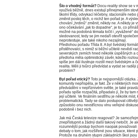
Šlo o vhodný formát?
Docu-reality show se v 
využívá běžně, dnes existují přinejmenším stov
školní třídy, odvykací léčebny, stacionáře nebo 
změnit postoj těch, o nichž ten pořad je. A výsl
chování „hrdinů“ změnit, někdy ne. A někdy je vý
ono očekávání „jak to dopadne“, je to, co přiná
možné na podobná témata točit i „vyvážené“ dok
sledovanost, tedy se jim nedaří otevřít společen
neprotestuje, ale také nikoho nezajímají.
Předlohou pořadu Třída 8. A byl švédský formát 
přistěhovalci, s nimiž si běžní učitelé nevědí r
severských zemích hned několik úspěšných a ce
předloha měla optimistický závěr, kdežto rozlou
spíše jen dál ilustruje rozdíl mezi švédským a 
realita. Měli ji tvůrci předvídat a vydat se rad
problém?
Byl pořad etický?
Toto je nejspornější otázka
komunity nepřispěla, je fakt. Že v některých mo
předváděni v nepříznivém světle, je také prav
pořadu spíše rozpačitá, připadalo jí, že by tam 
její učitelé. Ve finálním sestřihu je několik míst
problematická. Tady se dalo postupovat citlivě
způsobilo onu nevstřícnou vlnu veřejné diskus
podobně i bez nich.
Jak má Česká televize reagovat? Je samozřejm
znepřístupnit a žádný další takový netočit. Je ale
rozumnější postup bychom naopak považovali p
debaty o tom, jak rozšířené jsou situace, které
Protože na druhém stupni základních škol jsou