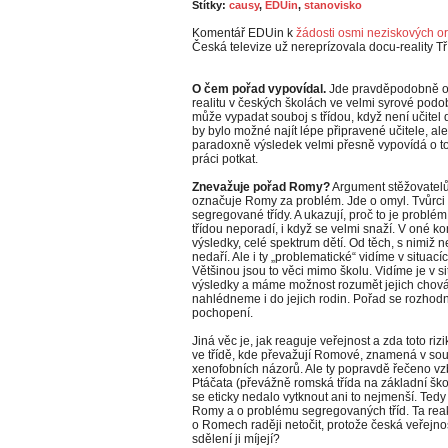
Štítky:
causy
,
EDUin
,
stanovisko
Komentář EDUin k
žádosti osmi neziskových o
Česká televize už nereprízovala docu-reality Tř
O čem pořad vypovídal.
Jde pravděpodobně o p
realitu v českých školách ve velmi syrové pod
může vypadat souboj s třídou, když není učitel d
by bylo možné najít lépe připravené učitele, al
paradoxně výsledek velmi přesně vypovídá o to
práci potkat.
Znevažuje pořad Romy?
Argument stěžovatelů 
označuje Romy za problém. Jde o omyl. Tvůrci
segregované třídy. A ukazují, proč to je problém
třídou neporadí, i když se velmi snaží. V oné kon
výsledky, celé spektrum dětí. Od těch, s nimiž n
nedaří. Ale i ty „problematické“ vidíme v situacíc
Většinou jsou to věci mimo školu. Vidíme je v si
výsledky a máme možnost rozumět jejich chován
nahlédneme i do jejich rodin. Pořad se rozhodně 
pochopení.
Jiná věc je, jak reaguje veřejnost a zda toto riz
ve třídě, kde převažují Romové, znamená v so
xenofobních názorů. Ale ty popravdě řečeno vzb
Ptáčata (převážně romská třída na základní škol
se eticky nedalo vytknout ani to nejmenší. Tedy 
Romy a o problému segregovaných tříd. Ta reak
o Romech raději netočit, protože česká veřejno
sdělení ji míjejí?