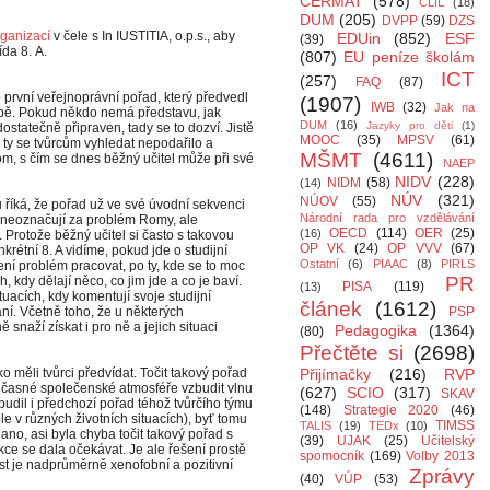
CERMAT
(578)
CLIL
(18)
DUM
(205)
DVPP
(59)
DZS
rganizací
v čele s In IUSTITIA, o.p.s., aby
EDUin
(852)
ESF
(39)
ída 8. A.
(807)
EU peníze školám
ICT
(257)
FAQ
(87)
rvní veřejnoprávní pořad, který předvedl
(1907)
IWB
(32)
Jak na
obě. Pokud někdo nemá představu, jak
DUM
(16)
Jazyky pro děti
(1)
ostatečně připraven, tady se to dozví. Jistě
MOOC
(35)
MPSV
(61)
e ty se tvůrcům vyhledat nepodařilo a
MŠMT
(4611)
m, s čím se dnes běžný učitel může při své
NAEP
NIDV
(228)
NIDM
(58)
(14)
NÚV
(321)
NÚOV
(55)
říká, že pořad už ve své úvodní sekvenci
Národní rada pro vzdělávání
 neoznačují za problém Romy, ale
OECD
(114)
OER
(25)
(16)
. Protože běžný učitel si často s takovou
OP VK
(24)
OP VVV
(67)
krétní 8. A vidíme, pokud jde o studijní
Ostatní
(6)
PIAAC
(8)
PIRLS
ení problém pracovat, po ty, kde se to moc
PR
h, kdy dělají něco, co jim jde a co je baví.
PISA
(119)
(13)
tuacích, kdy komentují svoje studijní
článek
(1612)
í. Včetně toho, že u některých
PSP
snaží získat i pro ně a jejich situaci
Pedagogika
(1364)
(80)
Přečtěte si
(2698)
iko měli tvůrci předvídat. Točit takový pořad
Přijímačky
(216)
RVP
učasné společenské atmosféře vzbudit vlnu
(627)
SCIO
(317)
SKAV
udil i předchozí pořad téhož tvůrčího týmu
(148)
Strategie 2020
(46)
e v různých životních situacích), byť tomu
TIMSS
TALIS
(19)
TEDx
(10)
ano, asi byla chyba točit takový pořad s
(39)
UJAK
(25)
Učitelský
ce se dala očekávat. Je ale řešení prostě
spomocník
(169)
Volby 2013
st je nadprůměrně xenofobní a pozitivní
Zprávy
(40)
VÚP
(53)