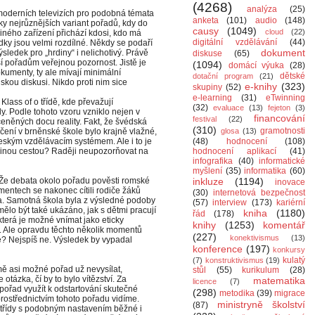
(4268)
analýza
(25)
moderních televizích pro podobná témata
anketa
(101)
audio
(148)
ky nejrůznějších variant pořadů, kdy do
causy
(1049)
cloud
(22)
jiného zařízení přichází kdosi, kdo má
digitální vzdělávání
(44)
edky jsou velmi rozdílné. Někdy se podaří
dokument
sledek pro „hrdiny“ i nelichotivý. Právě
diskuse
(65)
ší pořadům veřejnou pozornost. Jistě je
(1094)
domácí výuka
(28)
umenty, ty ale mívají minimální
dětské
dotační program
(21)
skou diskusi. Nikdo proti nim sice
e-knihy
(323)
skupiny
(52)
e-learning
(31)
eTwinning
Klass of o třídě, kde převažují
(32)
evaluace
(13)
fejeton
(3)
ady. Podle tohoto vzoru vzniklo nejen v
financování
festival
(22)
něných docu reality. Fakt, že švédská
(310)
gramotnosti
čení v brněnské škole bylo krajně vlažné,
glosa
(13)
českým vzdělávacím systémem. Ale i to je
(48)
hodnocení
(108)
ěji jinou cestou? Raději neupozorňovat na
hodnocení aplikací
(41)
infografika
(40)
informatické
myšlení
(35)
informatika
(60)
. Že debata okolo pořadu pověsti romské
inkluze
(1194)
inovace
mentech se nakonec cítili rodiče žáků
(30)
internetová bezpečnost
da. Samotná škola byla z výsledné podoby
(57)
interview
(173)
kariérní
mělo být také ukázáno, jak s dětmi pracují
kniha
(1180)
řád
(178)
, která je možné vnímat jako eticky
knihy
(1253)
komentář
ji. Ale opravdu těchto několik momentů
(227)
konektivismus
(13)
e? Nejspíš ne. Výsledek by vypadal
konference
(197)
konkursy
kulatý
(7)
konstruktivismus
(19)
ě asi možné pořad už nevysílat,
stůl
(55)
kurikulum
(28)
 otázka, čí by to bylo vítězství. Za
matematika
licence
(7)
ořad využít k odstartování skutečné
(298)
metodika
(39)
migrace
 prostřednictvím tohoto pořadu vidíme.
ministryně školství
(87)
 třídy s podobným nastavením běžné i