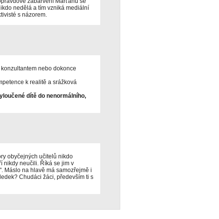
 opravdové zabarvení Marťanů se
nikdo nedělá a tím vzniká mediální
tivisté s názorem.
ým konzultantem nebo dokonce
petence k realitě a srážková
vyloučené dítě do nenormálního,
ory obyčejných učitelů nikdo
í nikdy neučili. Říká se jim v
ví". Máslo na hlavě má samozřejmě i
edek? Chudáci žáci, především ti s