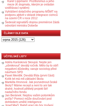
Karel Lippmann: Pozitivismus a jeho
meze (K dogmatu, kterým je ovládán
vzdělávací systém)
Vyhlášení dotačního programu MŠMT na
podporu aktivit v oblasti integrace cizinců
na území ČR v roce 2012
Šedesát signatářů dopisu premiérovi žádá
odvolání ministra Dobeše
ČLÁNKY DLE DATA
UČITELSKÉ LISTY
Adéla Karásková Skoupá: Nejde jen
„ušmiknout“ devátý ročník. Mělo by to obří
negativní důsledky, varuje sociolog před
návrhem SPD
Pavel Mentlík: Devátá třída (první část):
Kolik let má mít základní škola
Markéta Hronová: Jak pozvednout české
školy? Máme recept a není to ani tak
drahé, hodnotí pětiletý projekt šéf
nadačního fondu
Jan Beránek: Nejdou vašim potomkům
počty? Pomoci může doučování pod
dohledem umělé inteligence
Josef Mačí: Babiš vrací do hry zrušení