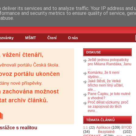
deliver its services and to analyze traffic. Your IP address and
formance and security metrics to ensure quality of service, ge
 abuse.
ozvánky
MŠMT
Čtení
O nás
DISKUSE
Ještě jednou polopaticky
pro Milana Randáka, Janu
...
Komárku, že ti není
stydno....
Jaké štěstí, že Velké
břicho není líný učitel,
ale...
Pane Čapku, je toto nutné
a vhodné?
Proč dělat výzkumy, proč
se zapojovat do těch
evro...
TÉMATA ČLÁNKŮ
srážce s realitou
Aplikace
(109)
BYOD
1:1
(22)
(34)
Bezplatně
(102)