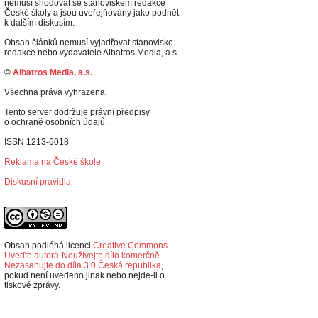
nemusí shodovat se stanoviskem redakce
České školy a jsou uveřejňovány jako podnět
k dalším diskusím.
Obsah článků nemusí vyjadřovat stanovisko
redakce nebo vydavatele Albatros Media, a.s.
©
Albatros Media, a.s.
Všechna práva vyhrazena.
Tento server dodržuje právní předpisy
o ochraně osobních údajů.
ISSN 1213-6018
Reklama na České škole
Diskusní pravidla
Obsah podléhá licenci
Creative Commons
Uveďte autora-Neužívejte dílo komerčně-
Nezasahujte do díla 3.0 Česká republika
,
p
okud není uvedeno jinak nebo nejde-li o
tiskové zprávy.