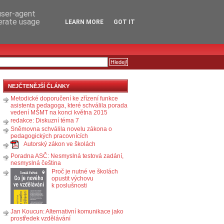
RSS
KOMENTÁŘE
 user-agent
nerate usage
LEARN MORE
GOT IT
NEJČTENĚJŠÍ ČLÁNKY
Metodické doporučení ke zřízení funkce
asistenta pedagoga, které schválila porada
vedení MŠMT na konci května 2015
redakce: Diskuzní téma 7
Sněmovna schválila novelu zákona o
pedagogických pracovnících
Autorský zákon ve školách
Poradna ASČ: Nesmyslná testová zadání,
nesmyslná čeština
Proč je nutné ve školách
opustit výchovu
k poslušnosti
Jan Koucun: Alternativní komunikace jako
prostředek vzdělávání