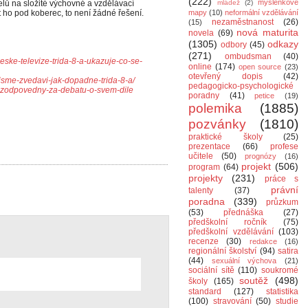
(222)
myšlenkové
lů na složité výchovné a vzdělávací
mládež
(2)
t ho pod koberec, to není žádné řešení.
mapy
(10)
neformální vzdělávání
nezaměstnanost
(26)
(15)
nová maturita
novela
(69)
(1305)
odkazy
odbory
(45)
(271)
ombudsman
(40)
ceske-televize-trida-8-a-ukazuje-co-se-
online
(174)
open source
(23)
otevřený dopis
(42)
-jsme-zvedavi-jak-dopadne-trida-8-a/
pedagogicko-psychologické
a-zodpovedny-za-debatu-o-svem-dile
poradny
(41)
petice
(19)
polemika
(1885)
pozvánky
(1810)
praktické školy
(25)
prezentace
(66)
profese
učitele
(50)
prognózy
(16)
projekt
(506)
program
(64)
projekty
(231)
práce s
právní
talenty
(37)
poradna
(339)
průzkum
(53)
přednáška
(27)
předškolní ročník
(75)
předškolní vzdělávání
(103)
recenze
(30)
redakce
(16)
regionální školství
(94)
satira
(44)
sexuální výchova
(21)
sociální sítě
(110)
soukromé
soutěž
(498)
školy
(165)
standard
(127)
statistika
(100)
stravování
(50)
studie