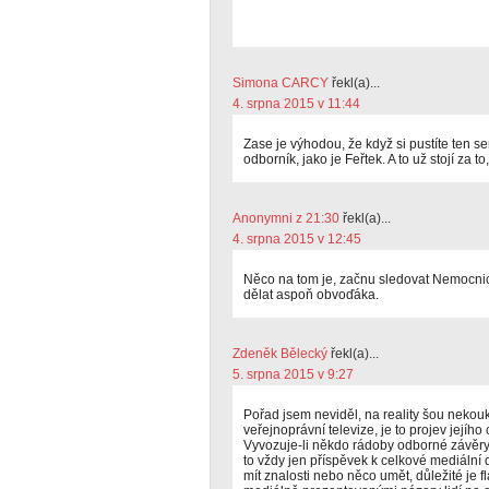
Simona CARCY
řekl(a)...
4. srpna 2015 v 11:44
Zase je výhodou, že když si pustíte ten ser
odborník, jako je Feřtek. A to už stojí za to
Anonymni z 21:30
řekl(a)...
4. srpna 2015 v 12:45
Něco na tom je, začnu sledovat Nemocnic
dělat aspoň obvoďáka.
Zdeněk Bělecký
řekl(a)...
5. srpna 2015 v 9:27
Pořad jsem neviděl, na reality šou nekouká
veřejnoprávní televize, je to projev jejíh
Vyvozuje-li někdo rádoby odborné závěry 
to vždy jen příspěvek k celkové mediální d
mít znalosti nebo něco umět, důležité je fl