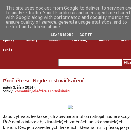
This site uses cookies from Google to deliver its services an
to analyze traffic. Your IP address and user-agent are shared
with Google along with performance and security metrics to
ensure quality of service, generate usage statistics, and to
detect and address abuse.
LEARN MORE
GOT IT
Zprávy
Názory
Inkluze
Pozvánky
MŠMT
Čtení
O nás
Přečtěte si: Nejde o slovíčkaření.
pátek 3. října 2014
·
Štítky:
komentář
,
Přečtěte si
,
vzdělávání
Jsou vytrvalá, těžko se jich zbavuje a mohou natropit hodně škody.
Řeč není o infekcích, klimatických změnách ani ekonomických
krizích. Řeč je o zavedených tvrzeních, která rámují způsob, jaký