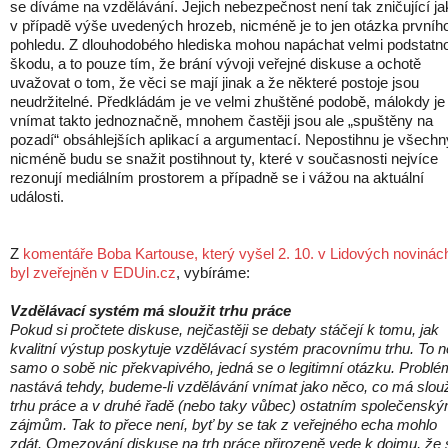
se díváme na vzdělávání. Jejich nebezpečnost není tak zničující ja
v případě výše uvedených hrozeb, nicméně je to jen otázka prvníh
pohledu. Z dlouhodobého hlediska mohou napáchat velmi podstatn
škodu, a to pouze tím, že brání vývoji veřejné diskuse a ochotě
uvažovat o tom, že věci se mají jinak a že některé postoje jsou
neudržitelné. Předkládám je ve velmi zhuštěné podobě, málokdy je 
vnímat takto jednoznačně, mnohem častěji jsou ale „spuštěny na
pozadí“ obsáhlejších aplikací a argumentací. Nepostihnu je všechn
nicméně budu se snažit postihnout ty, které v současnosti nejvíce
rezonují mediálním prostorem a případně se i vážou na aktuální
události.
Z
komentáře Boba Kartouse, který vyšel 2. 10. v Lidových novinác
byl zveřejněn v EDUin.cz
, vybíráme:
Vzdělávací systém má sloužit trhu práce
Pokud si pročtete diskuse, nejčastěji se debaty stáčejí k tomu, jak
kvalitní výstup poskytuje vzdělávací systém pracovnímu trhu. To n
samo o sobě nic překvapivého, jedná se o legitimní otázku. Problé
nastává tehdy, budeme-li vzdělávání vnímat jako něco, co má slouž
trhu práce a v druhé řadě (nebo taky vůbec) ostatním společensk
zájmům. Tak to přece není, byť by se tak z veřejného echa mohlo
zdát. Omezování diskuse na trh práce přirozeně vede k dojmu, že 