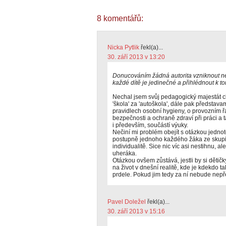
8 komentářů:
Nicka Pytlik
řekl(a)...
30. září 2013 v 13:20
Donucováním žádná autorita vzniknout n
každé dítě je jedinečné a přihlédnout k to
Nechal jsem svůj pedagogický majestát 
'škola' za 'autoškola', dále pak představ
pravidlech osobní hygieny, o provozním 
bezpečnosti a ochraně zdraví při práci a 
i především, součástí výuky.
Nečiní mi problém obejít s otázkou jedno
postupně jednoho každého žáka ze skupin
individualitě. Sice nic víc asi nestihnu,
uheráka.
Otázkou ovšem zůstává, jestli by si děti
na život v dnešní realitě, kde je kdekdo 
prdele. Pokud jim tedy za ní nebude nepřet
Pavel Doležel
řekl(a)...
30. září 2013 v 15:16