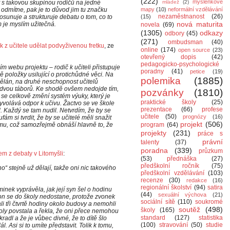
(222)
myšlenkové
s takovou skupinou rodičů na jedné
mládež
(2)
 odmítne, pak je to důvod jim tu značku
mapy
(10)
neformální vzdělávání
nezaměstnanost
(26)
osunuje a strukturuje debatu o tom, co to
(15)
nová maturita
m je myslím užitečná.
novela
(69)
(1305)
odkazy
odbory
(45)
(271)
ombudsman
(40)
k z učitele udělat podvyživenou fretku
, ze
online
(174)
open source
(23)
otevřený dopis
(42)
pedagogicko-psychologické
 webu projektu – rodič k učiteli přistupuje
poradny
(41)
petice
(19)
dvě položky usilující o protichůdné věci. Na
polemika
(1885)
dělán, na druhé neschopnost učitelů
o dvou táborů. Ke shodě ovšem nedojde tím,
pozvánky
(1810)
 se celkově změní systém výuky, který je
praktické školy
(25)
vyvolává odpor k učivu. Žactvo se ve škole
prezentace
(66)
profese
dil. Každý se tam nudil. Netvrdím, že by se
učitele
(50)
prognózy
(16)
fám si tvrdit, že by se učitelé měli snažit
projekt
(506)
mu, což samozřejmě obnáší hlavně to, že
program
(64)
projekty
(231)
práce s
právní
talenty
(37)
poradna
(339)
průzkum
em z debaty v Litomyšli
:
(53)
přednáška
(27)
předškolní ročník
(75)
no“ stejně už dělají, takže oni nic takového
předškolní vzdělávání
(103)
recenze
(30)
redakce
(16)
regionální školství
(94)
satira
inek vyprávěla, jak její syn šel o hodinu
(44)
sexuální výchova
(21)
že on se do školy nedostane, protože zvonek
sociální sítě
(110)
soukromé
li tři čtvrtě hodiny okolo budovy a nemohli
soutěž
(498)
školy
(165)
školy povstala a řekla, že oni přece nemohou
standard
(127)
statistika
adl a že je vůbec divné, že to dítě šlo
(100)
stravování
(50)
studie
. Asi si to umíte představit. Tolik k tomu,