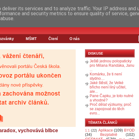
deliver its services and to analyze traffic. Your IP address and
formance and security metrics to ensure quality of service, ge
 abuse.
ozvánky
MŠMT
Čtení
O nás
DISKUSE
Ještě jednou polopaticky
pro Milana Randáka, Janu
...
Komárku, že ti není
stydno....
Jaké štěstí, že Velké
břicho není líný učitel,
ale...
Pane Čapku, je toto nutné
a vhodné?
Proč dělat výzkumy, proč
se zapojovat do těch
evro...
TÉMATA ČLÁNKŮ
 paradox, vychovává blbce
Aplikace
(109)
BYOD
1:1
(22)
(34)
Bezplatně
(102)