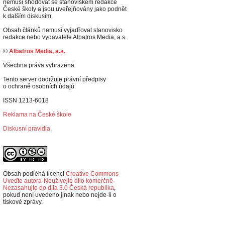
nemusí shodovat se stanoviskem redakce
České školy a jsou uveřejňovány jako podnět
k dalším diskusím.
Obsah článků nemusí vyjadřovat stanovisko
redakce nebo vydavatele Albatros Media, a.s.
©
Albatros Media, a.s.
Všechna práva vyhrazena.
Tento server dodržuje právní předpisy
o ochraně osobních údajů.
ISSN 1213-6018
Reklama na České škole
Diskusní pravidla
Obsah podléhá licenci
Creative Commons
Uveďte autora-Neužívejte dílo komerčně-
Nezasahujte do díla 3.0 Česká republika
,
p
okud není uvedeno jinak nebo nejde-li o
tiskové zprávy.