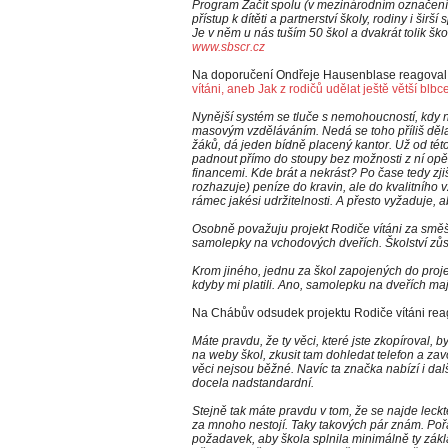
Program Začít spolu (v mezinárodním označení 
přístup k dítěti a partnerství školy, rodiny i širš
Je v něm u nás tuším 50 škol a dvakrát tolik ško
www.sbscr.cz
Na doporučení Ondřeje Hausenblase reagova
vítáni, aneb Jak z rodičů udělat ještě větší blbc
Nynější systém se tluče s nemohoucností, kdy ne
masovým vzděláváním. Nedá se toho příliš dělat, 
žáků, dá jeden bídně placený kantor. Už od tét
padnout přímo do stoupy bez možnosti z ní opět
financemi. Kde brát a nekrást? Po čase tedy zji
rozhazuje) peníze do kravin, ale do kvalitního 
rámec jakési udržitelnosti. A přesto vyžaduje, a
Osobně považuju projekt Rodiče vítáni za směšn
samolepky na vchodových dveřích. Školství zůst
Krom jiného, jednu za škol zapojených do proje
kdyby mi platili. Ano, samolepku na dveřích mají
Na Chábův odsudek projektu Rodiče vítáni re
Máte pravdu, že ty věci, které jste zkopíroval, 
na weby škol, zkusit tam dohledat telefon a zavol
věci nejsou běžné. Navíc ta značka nabízí i dalš
docela nadstandardní.
Stejně tak máte pravdu v tom, že se najde leckt
za mnoho nestojí. Taky takových pár znám. Pořá
požadavek, aby škola splnila minimálně ty základ