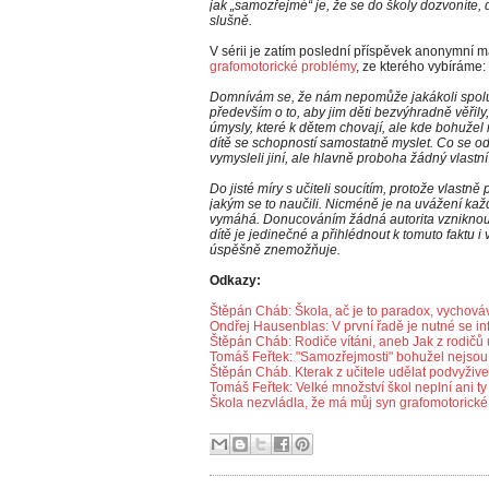
jak „samozřejmé“ je, že se do školy dozvoníte,
slušně.
V sérii je zatím poslední příspěvek anonymní
grafomotorické problémy
, ze kterého vybíráme:
Domnívám se, že nám nepomůže jakákoli spolup
především o to, aby jim děti bezvýhradně věřil
úmysly, které k dětem chovají, ale kde bohužel
dítě se schopností samostatně myslet. Co se od
vymysleli jiní, ale hlavně proboha žádný vlastní
Do jisté míry s učiteli soucítím, protože vlastn
jakým se to naučili. Nicméně je na uvážení ka
vymáhá. Donucováním žádná autorita vzniknou
dítě je jedinečné a přihlédnout k tomuto faktu
úspěšně znemožňuje.
Odkazy:
Štěpán Cháb: Škola, ač je to paradox, vychová
Ondřej Hausenblas: V první řadě je nutné se in
Štěpán Cháb: Rodiče vítáni, aneb Jak z rodičů u
Tomáš Feřtek: "Samozřejmosti" bohužel nejso
Štěpán Cháb. Kterak z učitele udělat podvyžive
Tomáš Feřtek: Velké množství škol neplní ani t
Škola nezvládla, že má můj syn grafomotorick