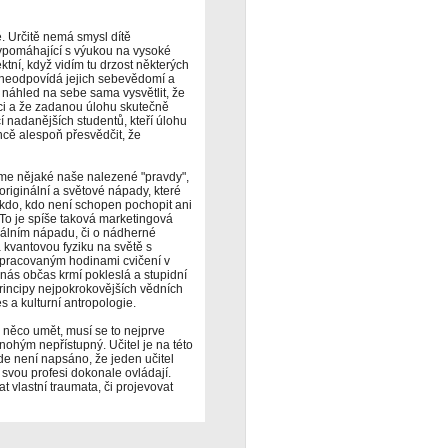
lé. Určitě nemá smysl dítě
ypomáhající s výukou na vysoké
ktní, když vidím tu drzost některých
o neodpovídá jejich sebevědomí a
ý náhled na sebe sama vysvětlit, že
hci a že zadanou úlohu skutečně
í nadanějších studentů, kteří úlohu
incě alespoň přesvědčit, že
e nějaké naše nalezené "pravdy",
riginální a světové nápady, které
ěkdo, kdo není schopen pochopit ani
To je spíše taková marketingová
álním nápadu, či o nádherné
a kvantovou fyziku na světě s
pracovaným hodinami cvičení v
nás občas krmí pokleslá a stupidní
principy nejpokrokovějších vědních
 a kulturní antropologie.
 něco umět, musí se to nejprve
mnohým nepřístupný. Učitel je na této
kde není napsáno, že jeden učitel
 svou profesi dokonale ovládají.
 vlastní traumata, či projevovat