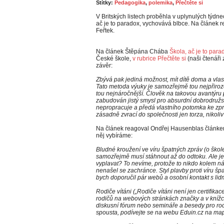
Štítky:
Pedagogika
,
polemika
,
Přečtěte si
V Britských listech proběhla v uplynulých týd
ač je to paradox, vychovává blbce. Na článek 
Feřtek.
Na článek Štěpána Chába
Škola, ač je to par
České škole,
v rubrice Přečtěte si
(naši čtenáři
závěr:
Zbývá pak jediná možnost, mít dítě doma a vlastn
Tato metoda výuky je samozřejmě tou nejpřiroze
tou nejnáročnější. Člověk na takovou avantýru
zabudován jistý smysl pro absurdní dobrodružst
nepropracuje a předá vlastního potomka ke zp
zásadně zvrací do společnosti jen torza, nikoli
Na článek reagoval Ondřej Hausenblas článk
něj vybíráme:
Bludné kroužení ve víru špatných zpráv (o škole
samozřejmě musí stáhnout až do odtoku. Ale je t
vyplavat? To nevíme, protože to nikdo kolem nás
nenašel se zachránce. Styl plavby proti víru š
bych doporučil pár webů a osobní kontakt s lid
Rodiče vítáni („Rodiče vítáni není jen certifikac
rodičů na webových stránkách značky a v knížce
diskusní fórum nebo semináře a besedy pro rodič
spousta, podívejte se na webu Eduin.cz na map