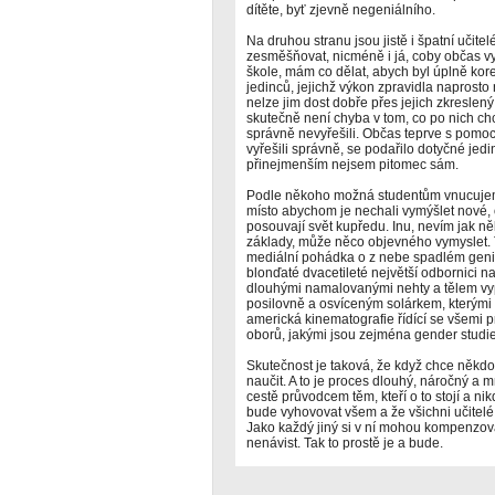
dítěte, byť zjevně negeniálního.
Na druhou stranu jsou jistě i špatní učite
zesměšňovat, nicméně i já, coby občas v
škole, mám co dělat, abych byl úplně kore
jedinců, jejichž výkon zpravidla naprost
nelze jim dost dobře přes jejich zkreslen
skutečně není chyba v tom, co po nich c
správně nevyřešili. Občas teprve s pomoc
vyřešili správně, se podařilo dotyčné jed
přinejmenším nejsem pitomec sám.
Podle někoho možná studentům vnucujem
místo abychom je nechali vymýšlet nové, o
posouvají svět kupředu. Inu, nevím jak n
základy, může něco objevného vymyslet. 
mediální pohádka o z nebe spadlém geni
blonďaté dvacetileté největší odbornici n
dlouhými namalovanými nehty a tělem vy
posilovně a osvíceným solárkem, kterými 
americká kinematografie řídící se všemi 
oborů, jakými jsou zejména gender studies
Skutečnost je taková, že když chce někdo
naučit. A to je proces dlouhý, náročný a 
cestě průvodcem těm, kteří o to stojí a ni
bude vyhovovat všem a že všichni učitelé
Jako každý jiný si v ní mohou kompenzovat
nenávist. Tak to prostě je a bude.