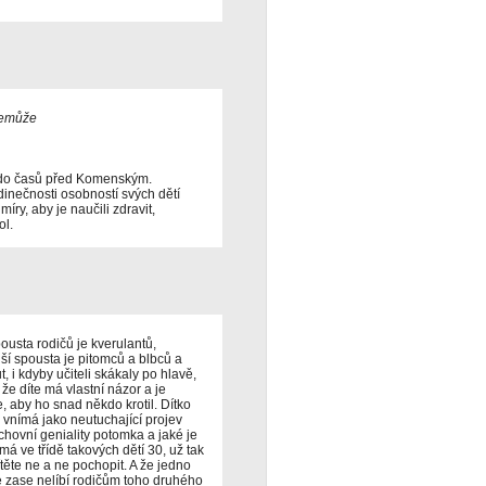
nemůže
ů do časů před Komenským.
edinečnosti osobností svých dětí
íry, aby je naučili zdravit,
ol.
ousta rodičů je kverulantů,
ší spousta je pitomců a blbců a
 i kdyby učiteli skákaly po hlavě,
 že díte má vlastní názor a je
 aby ho snad někdo krotil. Dítko
vnímá jako neutuchající projev
chovní geniality potomka a jaké je
 má ve třídě takových dětí 30, už tak
těte ne a ne pochopit. A že jedno
e zase nelíbí rodičům toho druhého