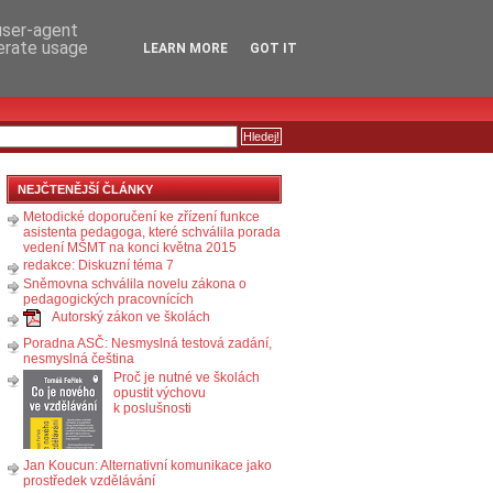
RSS
KOMENTÁŘE
 user-agent
nerate usage
LEARN MORE
GOT IT
NEJČTENĚJŠÍ ČLÁNKY
Metodické doporučení ke zřízení funkce
asistenta pedagoga, které schválila porada
vedení MŠMT na konci května 2015
redakce: Diskuzní téma 7
Sněmovna schválila novelu zákona o
pedagogických pracovnících
Autorský zákon ve školách
Poradna ASČ: Nesmyslná testová zadání,
nesmyslná čeština
Proč je nutné ve školách
opustit výchovu
k poslušnosti
Jan Koucun: Alternativní komunikace jako
prostředek vzdělávání