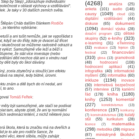
Step by Step) „zdůrazňuje individuální
(4268)
analýza
(25)
í společnosti v oblasti výchovy a vzdělávání“.
anketa
(101)
audio
(148)
lek. Je taky v 30 dalších zemích světa.
causy
(1049)
cloud
(22)
digitální vzdělávání
(44)
dokument
l Štěpán Cháb dalším článkem
Rodiče
diskuse
(65)
e
, ze kterého vybíráme:
(1094)
domácí výuka
(28)
dětské
dotační program
(21)
tuší a ani tušit nemůže, jak se vypořádat s
e-knihy
(323)
skupiny
(52)
když se do třídy, kde je dvacet až třicet
e-learning
(31)
eTwinning
o skutečnosti se můžeme radostně odrazit a
(32)
evaluace
(13)
fejeton
(3)
 vylézt. Samozřejmě vše leží a běží s
financování
festival
(22)
šťujeme, že stát více investuje (nebo
(310)
gramotnosti
vzdělání dětí nechce dát ani o vindru nad
glosa
(13)
by děti byly do škol dávány.
(48)
hodnocení
(108)
hodnocení aplikací
(41)
ý, zcela zbytečný a sloužící jen efektu
infografika
(40)
informatické
ává na stejné, tedy bídné, úrovni.
myšlení
(35)
informatika
(60)
inkluze
(1194)
inovace
ktu znám a dítě bych do ní nedal, ani
(30)
internetová bezpečnost
, to ano.
(57)
interview
(173)
kariérní
kniha
(1180)
řád
(178)
agoval
Tomáš Feřtek
:
knihy
(1253)
komentář
(227)
konektivismus
(13)
by měly být samozřejmé, ale stačí se podívat
konference
(197)
at tam, abyste zjistil, že ani ty normální
konkursy
ích sedmnáct kritérií, z nichž některé jsou
kulatý
(7)
konstruktivismus
(19)
stůl
(55)
kurikulum
(28)
matematika
licence
(7)
erá škola, která tu značku má na dveřích a
(298)
metodika
(39)
migrace
d je to ale pro rodiče šance, že
ministryně školství
(87)
ní věci, které slíbila, může zahájit