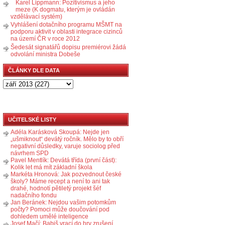
Karel Lippmann: Pozitivismus a jeho
meze (K dogmatu, kterým je ovládán
vzdělávací systém)
Vyhlášení dotačního programu MŠMT na
podporu aktivit v oblasti integrace cizinců
na území ČR v roce 2012
Šedesát signatářů dopisu premiérovi žádá
odvolání ministra Dobeše
ČLÁNKY DLE DATA
UČITELSKÉ LISTY
Adéla Karásková Skoupá: Nejde jen
„ušmiknout“ devátý ročník. Mělo by to obří
negativní důsledky, varuje sociolog před
návrhem SPD
Pavel Mentlík: Devátá třída (první část):
Kolik let má mít základní škola
Markéta Hronová: Jak pozvednout české
školy? Máme recept a není to ani tak
drahé, hodnotí pětiletý projekt šéf
nadačního fondu
Jan Beránek: Nejdou vašim potomkům
počty? Pomoci může doučování pod
dohledem umělé inteligence
Josef Mačí: Babiš vrací do hry zrušení