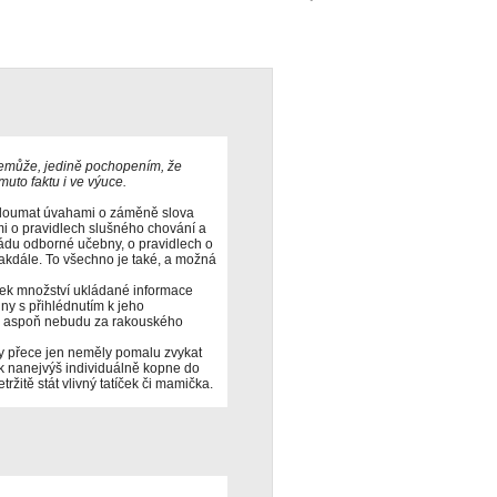
emůže, jedině pochopením, že
muto faktu i ve výuce.
cloumat úvahami o záměně slova
ami o pravidlech slušného chování a
řádu odborné učebny, o pravidlech o
takdále. To všechno je také, a možná
tek množství ukládané informace
y s přihlédnutím k jeho
 ale aspoň nebudu za rakouského
čky přece jen neměly pomalu zvykat
tak nanejvýš individuálně kopne do
ržitě stát vlivný tatíček či mamička.