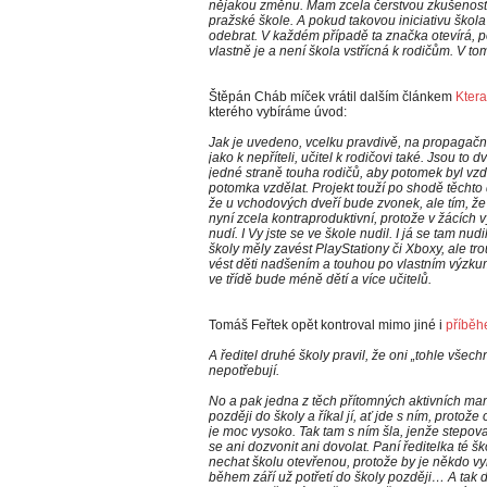
nějakou změnu. Mam zcela čerstvou zkušenost 
pražské škole. A pokud takovou iniciativu škola
odebrat. V každém případě ta značka otevírá, p
vlastně je a není škola vstřícná k rodičům. V to
Štěpán Cháb míček vrátil dalším článkem
Ktera
kterého vybíráme úvod:
Jak je uvedeno, vcelku pravdivě, na propagačním
jako k nepříteli, učitel k rodičovi také. Jsou to 
jedné straně touha rodičů, aby potomek byl vz
potomka vzdělat. Projekt touží po shodě těcht
že u vchodových dveří bude zvonek, ale tím, že
nyní zcela kontraproduktivní, protože v žácích 
nudí. I Vy jste se ve škole nudil. I já se tam nu
školy měly zavést PlayStationy či Xboxy, ale trou
vést děti nadšením a touhou po vlastním výzku
ve třídě bude méně dětí a více učitelů.
Tomáš Feřtek opět kontroval mimo jiné i
příběh
A ředitel druhé školy pravil, že oni „tohle všech
nepotřebují.
No a pak jedna z těch přítomných aktivních mam
později do školy a říkal jí, ať jde s ním, proto
je moc vysoko. Tak tam s ním šla, jenže stepova
se ani dozvonit ani dovolat. Paní ředitelka té 
nechat školu otevřenou, protože by je někdo vykr
během září už potřetí do školy později… A tak dál