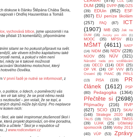
CERMAT
(578)
CLIL
(18)
DUM
(205)
DVPP
(59)
DZS
nech diskuse k článku Štěpána Chába Škola,
EDUin
(852)
ESF
(39)
reagovali i Ondřej Hausenblas a Tomáš
(807)
EU peníze školám
ICT
(257)
FAQ
(87)
(1907)
IWB
(32)
Jak na
adox, vychovává blbce
, jsme upozornili i na
DUM
(16)
Jazyky pro děti
(1)
 zde přidali 15 komentářů), připomínáme
MOOC
(35)
MPSV
(61)
MŠMT
(4611)
NAEP
ími silami se ho pokusit připravit na svět.
NIDV
(228)
NIDM
(58)
(14)
nější, ale vlivem tržního kapitalismu také
NÚV
(321)
NÚOV
(55)
 prostě nemá, a pokud v něm není
Národní rada pro vzdělávání
ví, nikdy se k takové možnosti
OECD
(114)
OER
(25)
(16)
racování školskému molochovi, který
OP VK
(24)
OP VVV
(67)
v hotového člověka.
Ostatní
(6)
PIAAC
(8)
PIRLS
PR
em
V první řadě je nutné se informovat!
, z
PISA
(119)
(13)
článek
(1612)
PSP
, o politice, o lidech, o poměrech) vás
Pedagogika
(1364)
(80)
en vír tak silný, že se proti němu nedá
Přečtěte si
(2698)
 nezkoušel – jen volali, že se topí, a
patných dojmů může být různý. Pro neplavce
Přijímačky
(216)
RVP
mi kolem nich:
(627)
SCIO
(317)
SKAV
(148)
Strategie 2020
(46)
e škol, ale také inspiromat zkušeností škol i
TIMSS
TALIS
(19)
TEDx
(10)
, která projekt doprovází, on-line poradna,
(39)
UJAK
(25)
Učitelský
e a učitele.“ Škol je v republice už
spomocník
(169)
Volby 2013
u...)
www.rodicevitani.cz
Zprávy
(40)
VÚP
(53)