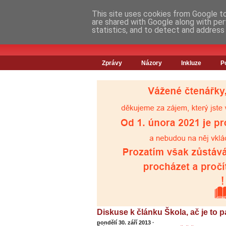
This site uses cookies from Google to 
are shared with Google along with per
statistics, and to detect and address
Zprávy
Názory
Inkluze
P
Diskuse k článku Škola, ač je to
pondělí 30. září 2013
·