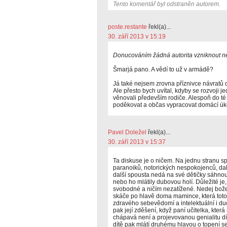
Tento komentář byl odstraněn autorem.
poste.restante
řekl(a)...
30. září 2013 v 15:19
Donucováním žádná autorita vzniknout 
Šmarjá pano. A vědí to už v armádě?
Já také nejsem zrovna příznivce návrat
Ale přesto bych uvítal, kdyby se rozvoji j
věnovali především rodiče. Alespoň do té m
poděkovat a občas vypracovat domácí úk
Pavel Doležel
řekl(a)...
30. září 2013 v 15:37
Ta diskuse je o ničem. Na jednu stranu sp
paranoiků, notorických nespokojenců, dal
další spousta nedá na své dětičky sáhnout,
nebo ho mlátily dubovou holí. Důležité je,
svobodné a ničím nezatížené. Nedej bože,
skáče po hlavě doma mamince, která toto 
zdravého sebevědomí a intelektuální i du
pak její zděšení, když paní učitelka, která
chápavá není a projevovanou genialitu dí
dítě pak mlátí druhému hlavou o topení s