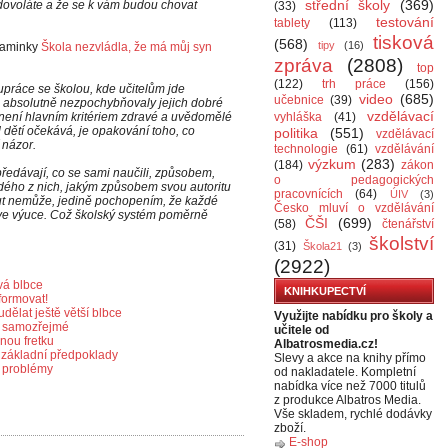
střední školy
(369)
 dovoláte a že se k vám budou chovat
(33)
testování
tablety
(113)
tisková
(568)
tipy
(16)
 maminky
Škola nezvládla, že má můj syn
zpráva
(2808)
top
(122)
trh práce
(156)
ráce se školou, kde učitelům jde
video
(685)
učebnice
(39)
y, absolutně nezpochybňovaly jejich dobré
vzdělávací
 není hlavním kritériem zdravé a uvědomělé
vyhláška
(41)
 dětí očekává, je opakování toho, co
politika
(551)
vzdělávací
 názor.
technologie
(61)
vzdělávání
výzkum
(283)
(184)
zákon
ě předávají, co se sami naučili, způsobem,
o pedagogických
ždého z nich, jakým způsobem svou autoritu
pracovnících
(64)
ÚIV
(3)
t nemůže, jedině pochopením, že každé
Česko mluví o vzdělávání
 i ve výuce. Což školský systém poměrně
ČŠI
(699)
(58)
čtenářství
školství
(31)
Škola21
(3)
(2922)
vá blbce
KNIHKUPECTVÍ
formovat!
dělat ještě větší blbce
Využijte nabídku pro školy a
u samozřejmé
učitele od
nou fretku
Albatrosmedia.cz!
y základní předpoklady
Slevy a akce na knihy přímo
é problémy
od nakladatele. Kompletní
nabídka více než 7000 titulů
z produkce Albatros Media.
Vše skladem, rychlé dodávky
zboží.
E-shop