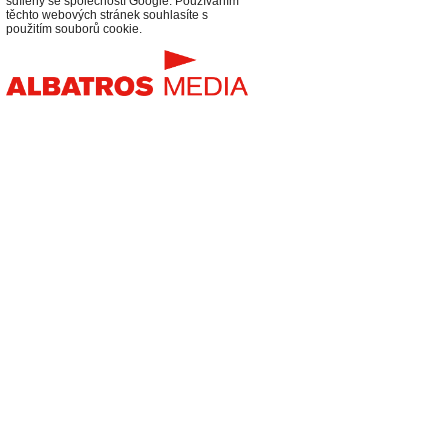
sdíleny se společností Google. Používáním
těchto webových stránek souhlasíte s
použitím souborů cookie.