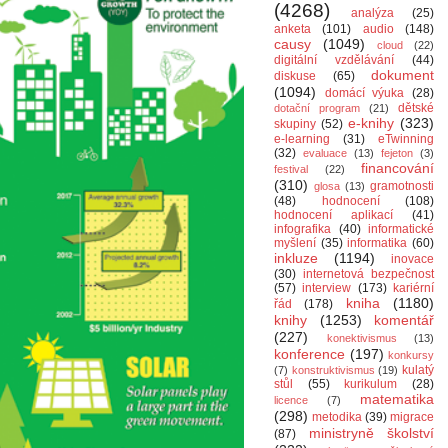
(4268)
analýza
(25)
anketa
(101)
audio
(148)
causy
(1049)
cloud
(22)
digitální vzdělávání
(44)
dokument
diskuse
(65)
(1094)
domácí výuka
(28)
dětské
dotační program
(21)
e-knihy
(323)
skupiny
(52)
e-learning
(31)
eTwinning
(32)
evaluace
(13)
fejeton
(3)
financování
festival
(22)
(310)
gramotnosti
glosa
(13)
(48)
hodnocení
(108)
hodnocení aplikací
(41)
infografika
(40)
informatické
myšlení
(35)
informatika
(60)
inkluze
(1194)
inovace
(30)
internetová bezpečnost
(57)
interview
(173)
kariérní
kniha
(1180)
řád
(178)
knihy
(1253)
komentář
(227)
konektivismus
(13)
konference
(197)
konkursy
kulatý
(7)
konstruktivismus
(19)
stůl
(55)
kurikulum
(28)
matematika
licence
(7)
(298)
metodika
(39)
migrace
ministryně školství
(87)