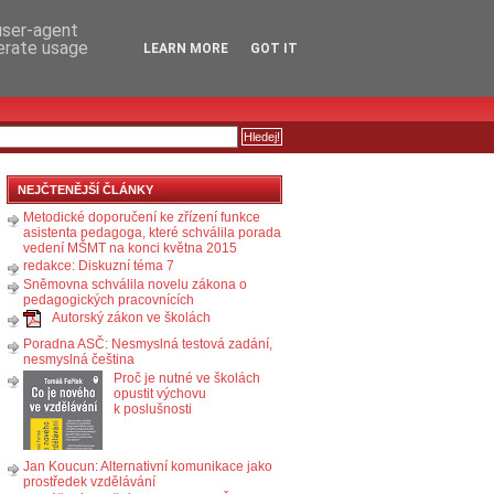
RSS
KOMENTÁŘE
 user-agent
nerate usage
LEARN MORE
GOT IT
NEJČTENĚJŠÍ ČLÁNKY
Metodické doporučení ke zřízení funkce
asistenta pedagoga, které schválila porada
vedení MŠMT na konci května 2015
redakce: Diskuzní téma 7
Sněmovna schválila novelu zákona o
pedagogických pracovnících
Autorský zákon ve školách
Poradna ASČ: Nesmyslná testová zadání,
nesmyslná čeština
Proč je nutné ve školách
opustit výchovu
k poslušnosti
Jan Koucun: Alternativní komunikace jako
prostředek vzdělávání