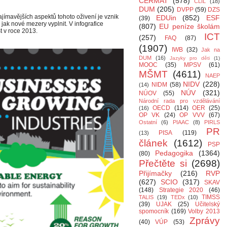
CERMAT
(578)
CLIL
(18)
DUM
(205)
DVPP
(59)
DZS
jímavějších aspektů tohoto oživení je vznik
EDUin
(852)
ESF
(39)
jak nové mezery vyplnit. V infografice
(807)
EU peníze školám
t v roce 2013.
ICT
(257)
FAQ
(87)
(1907)
IWB
(32)
Jak na
DUM
(16)
Jazyky pro děti
(1)
MOOC
(35)
MPSV
(61)
MŠMT
(4611)
NAEP
NIDV
(228)
NIDM
(58)
(14)
NÚV
(321)
NÚOV
(55)
Národní rada pro vzdělávání
OECD
(114)
OER
(25)
(16)
OP VK
(24)
OP VVV
(67)
Ostatní
(6)
PIAAC
(8)
PIRLS
PR
PISA
(119)
(13)
článek
(1612)
PSP
Pedagogika
(1364)
(80)
Přečtěte si
(2698)
Přijímačky
(216)
RVP
(627)
SCIO
(317)
SKAV
(148)
Strategie 2020
(46)
TIMSS
TALIS
(19)
TEDx
(10)
(39)
UJAK
(25)
Učitelský
spomocník
(169)
Volby 2013
Zprávy
(40)
VÚP
(53)