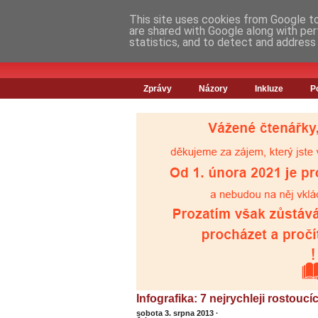
This site uses cookies from Google to 
are shared with Google along with per
statistics, and to detect and address
Zprávy
Názory
Inkluze
P
Infografika: 7 nejrychleji rostoucí
sobota 3. srpna 2013
·