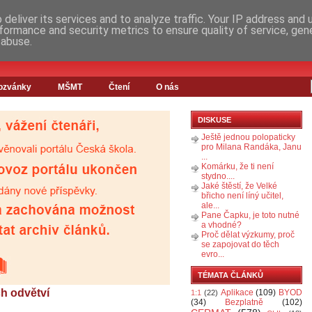
deliver its services and to analyze traffic. Your IP address and
formance and security metrics to ensure quality of service, ge
 abuse.
ozvánky
MŠMT
Čtení
O nás
DISKUSE
Ještě jednou polopaticky
pro Milana Randáka, Janu
...
Komárku, že ti není
stydno....
Jaké štěstí, že Velké
břicho není líný učitel,
ale...
Pane Čapku, je toto nutné
a vhodné?
Proč dělat výzkumy, proč
se zapojovat do těch
evro...
TÉMATA ČLÁNKŮ
ch odvětví
Aplikace
(109)
BYOD
1:1
(22)
(34)
Bezplatně
(102)