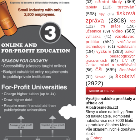
střední školy
(369)
(33)
testování
tablety
(113)
tisková
(568)
tipy
(16)
zpráva
(2808)
top
(122)
trh práce
(156)
video
(685)
učebnice
(39)
vzdělávací
vyhláška
(41)
politika
(551)
vzdělávací
technologie
(61)
vzdělávání
výzkum
(283)
(184)
zákon
o pedagogických
pracovnících
(64)
ÚIV
(3)
Česko mluví o vzdělávání
ČŠI
(699)
(58)
čtenářství
školství
(31)
Škola21
(3)
(2922)
KNIHKUPECTVÍ
Využijte nabídku pro školy a
učitele od
Albatrosmedia.cz!
Slevy a akce na knihy přímo
od nakladatele. Kompletní
nabídka více než 7000 titulů
z produkce Albatros Media.
Vše skladem, rychlé dodávky
zboží.
E-shop