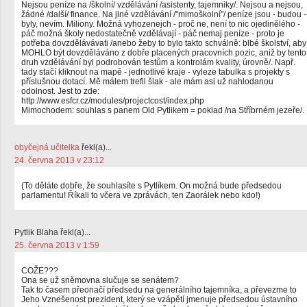
Nejsou peníze na /školní/ vzdělávání /asistenty, tajemniky/. Nejsou a nejsou,
žádné /další/ finance. Na jiné vzdělávání /"mimoškolní"/ peníze jsou - budou -
byly, nevím. Miliony. Možná vyhozenejch - proč ne, není to nic ojedinělého -
páč možná školy nedostatečně vzdělávají - páč nemaj peníze - proto je
potřeba dovzdělávávati /anebo žeby to bylo takto schválně: blbé školství, aby
MOHLO být dovzděláváno z dobře placených pracovních pozic, aniž by tento
druh vzdělávání byl podrobován testům a kontrolám kvality, úrovně/. Např.
tady stačí kliknout na mapě - jednotlivé kraje - vyleze tabulka s projekty s
příslušnou dotací. Mě málem trefil šlak - ale mám asi už nahlodanou
odolnost. Jest to zde:
http://www.esfcr.cz/modules/projectcost/index.php
Mimochodem: souhlas s panem Old Pytlikem = poklad /na Stříbrném jezeře/.
obyčejná učitelka
řekl(a)...
24. června 2013 v 23:12
(To děláte dobře, že souhlasíte s Pytlíkem. On možná bude předsedou
parlamentu! Říkali to včera ve zprávách, ten Zaorálek nebo kdo!)
Pytlik Blaha řekl(a)...
25. června 2013 v 1:59
COŽE???
Ona se už sněmovna slučuje se senátem?
Tak to časem přeonačí předsedu na generálního tajemníka, a převezme to
Jeho Vznešenost prezident, který se vzápětí jmenuje předsedou ústavního