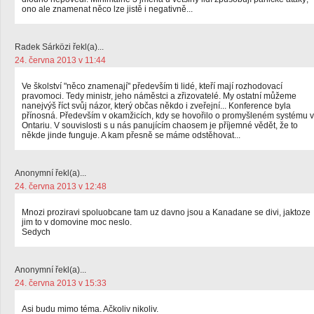
ono ale znamenat něco lze jistě i negativně...
Radek Sárközi řekl(a)...
24. června 2013 v 11:44
Ve školství "něco znamenají" především ti lidé, kteří mají rozhodovací
pravomoci. Tedy ministr, jeho náměstci a zřizovatelé. My ostatní můžeme
nanejvýš říct svůj názor, který občas někdo i zveřejní... Konference byla
přínosná. Především v okamžicích, kdy se hovořilo o promyšleném systému v
Ontariu. V souvislosti s u nás panujícím chaosem je příjemné vědět, že to
někde jinde funguje. A kam přesně se máme odstěhovat...
Anonymní řekl(a)...
24. června 2013 v 12:48
Mnozi proziravi spoluobcane tam uz davno jsou a Kanadane se divi, jaktoze
jim to v domovine moc neslo.
Sedych
Anonymní řekl(a)...
24. června 2013 v 15:33
Asi budu mimo téma. Ačkoliv nikoliv.