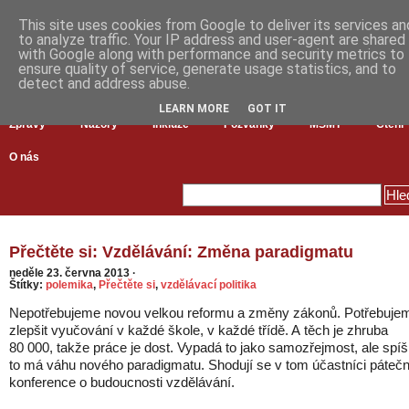
This site uses cookies from Google to deliver its services an
to analyze traffic. Your IP address and user-agent are shared
with Google along with performance and security metrics to
ensure quality of service, generate usage statistics, and to
detect and address abuse.
LEARN MORE
GOT IT
Zprávy
Názory
Inkluze
Pozvánky
MŠMT
Čtení
O nás
Přečtěte si: Vzdělávání: Změna paradigmatu
neděle 23. června 2013
·
Štítky:
polemika
,
Přečtěte si
,
vzdělávací politika
Nepotřebujeme novou velkou reformu a změny zákonů. Potřebuje
zlepšit vyučování v každé škole, v každé třídě. A těch je zhruba
80 000, takže práce je dost. Vypadá to jako samozřejmost, ale spíš
to má váhu nového paradigmatu. Shodují se v tom účastníci pátečn
konference o budoucnosti vzdělávání.