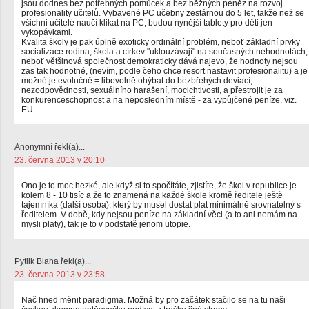
jsou dodnes bez potřebných pomůcek a bez běžných peněz na rozvoj
profesionality učitelů. Vybavené PC učebny zestárnou do 5 let, takže než se
všichni učitelé naučí klikat na PC, budou nynější tablety pro děti jen
vykopávkami.
Kvalita školy je pak úplně exoticky ordinální problém, neboť základní prvky
socializace rodina, škola a církev "uklouzávají" na současných nehodnotách,
neboť většinová společnost demokraticky dává najevo, že hodnoty nejsou
zas tak hodnotné, (nevím, podle čeho chce resort nastavit profesionalitu) a je
možné je evolučně = libovolně ohýbat do bezbřehých deviací,
nezodpovědnosti, sexuálního harašení, mocichtivosti, a přestrojit je za
konkurenceschopnost a na neposledním místě - za vypůjčené peníze, viz.
EU.
Anonymní řekl(a)...
23. června 2013 v 20:10
Ono je to moc hezké, ale když si to spočítáte, zjistíte, že škol v republice je
kolem 8 - 10 tisíc a že to znamená na každé škole kromě ředitele ještě
tajemníka (další osoba), který by musel dostat plat minimálně srovnatelný s
ředitelem. V době, kdy nejsou peníze na základní věci (a to ani nemám na
mysli platy), tak je to v podstatě jenom utopie.
Pytlik Blaha řekl(a)...
23. června 2013 v 23:58
Nač hned měnit paradigma. Možná by pro začátek stačilo se na tu naši