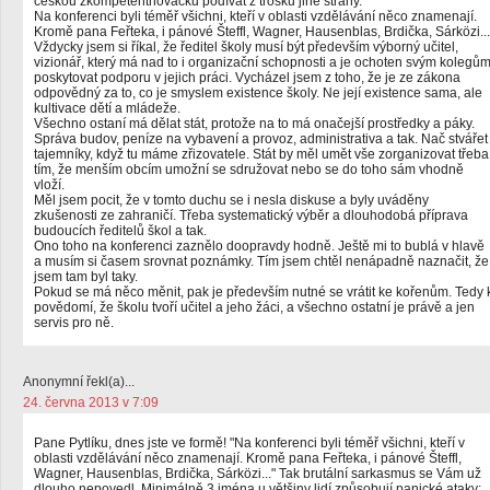
českou zkompetentňovačku podívat z trošku jiné strany.
Na konferenci byli téměř všichni, kteří v oblasti vzdělávání něco znamenají.
Kromě pana Feřteka, i pánové Šteffl, Wagner, Hausenblas, Brdička, Sárközi...
Vždycky jsem si říkal, že ředitel školy musí být především výborný učitel,
vizionář, který má nad to i organizační schopnosti a je ochoten svým kolegů
poskytovat podporu v jejich práci. Vycházel jsem z toho, že je ze zákona
odpovědný za to, co je smyslem existence školy. Ne její existence sama, ale
kultivace dětí a mládeže.
Všechno ostaní má dělat stát, protože na to má onačejší prostředky a páky.
Správa budov, peníze na vybavení a provoz, administrativa a tak. Nač stvářet
tajemníky, když tu máme zřizovatele. Stát by měl umět vše zorganizovat třeba
tím, že menším obcím umožní se sdružovat nebo se do toho sám vhodně
vloží.
Měl jsem pocit, že v tomto duchu se i nesla diskuse a byly uváděny
zkušenosti ze zahraničí. Třeba systematický výběr a dlouhodobá příprava
budoucích ředitelů škol a tak.
Ono toho na konferenci zaznělo doopravdy hodně. Ještě mi to bublá v hlavě
a musím si časem srovnat poznámky. Tím jsem chtěl nenápadně naznačit, že
jsem tam byl taky.
Pokud se má něco měnit, pak je především nutné se vrátit ke kořenům. Tedy 
povědomí, že školu tvoří učitel a jeho žáci, a všechno ostatní je právě a jen
servis pro ně.
Anonymní řekl(a)...
24. června 2013 v 7:09
Pane Pytlíku, dnes jste ve formě! "Na konferenci byli téměř všichni, kteří v
oblasti vzdělávání něco znamenají. Kromě pana Feřteka, i pánové Šteffl,
Wagner, Hausenblas, Brdička, Sárközi..." Tak brutální sarkasmus se Vám už
dlouho nepovedl. Minimálně 3 jména u většiny lidí způsobují panické ataky;