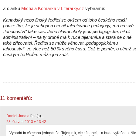
Z článku
Michala Komárka v Literárky.cz
vybíráme:
Kanadský nebo finský ředitel se ovšem od toho českého neliší
pouze tím, že je schopen ocenit talentované pedagogy, má na své
„tahounství“ také čas. Jeho hlavní úkoly jsou pedagogické, nikoli
administrativní – na ty druhé má k ruce tajemníka a stará se o ně
také zřizovatel. Ředitel se může věnovat „pedagogickému
tahounství“ ve více než 50 % svého času. Což je poměr, o němž s
českým ředitelům může jen zdát.
11 komentářů:
Daniel Janata
řekl(a)...
23. června 2013 v 13:42
Vypadá to všechno jednoduše. Tajemník, vice financí,... a bude vyřešeno. Nic