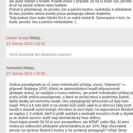
ale autor nepíše o kvalitě. Kvalitě právě v případě, že na ni bude čas, prostor,
at už na straně učitele nebo ředitele.
Pokud si představuji, že prostor, čas a peníze budou, nedokážu si představit,
že bez jasného rámce kvality prace pedagoga někam dojdeme.
Tedy pokud chce autor článků říci A, je nutné dodat B. Samospásu v tom, ze
bude, prostor, čas a peníze nehledejme:-) .
Daniel Janata
řekl(a)...
23. června 2013 v 13:42
Tento komentář byl odstraněn autorem.
Anonymní řekl(a)...
23. června 2013 v 15:55
Změna paradigmatu je už onen individuální přístup, znovu "objevený" i v
přípravě Strategie 2020. Ačkoli se administrativní leadři připravované
strategie dušují, že nepůjde o novou reformu, ale právě individuální přístup j
zcela určitě změna paradigmatu, o které se pořád mluví a podmínky žádné,
takže skutky ani nemohly nastat. Ono pedagogické tahounství už tady bylo
(např. PAU) a ti, kdo táhli si na vlastní kůži zažili, jaké to je táhnout žáky proti
nevůli a slepotě svých kolegů. Ani dnes to není lepší, na regionálních školác
se najdou 1-3 učitelé, kteří to ještě vydrželi a neztratili inovační chutě a zbyte
je ve slušné opozici, tudíž mají demokratický hlas většiny.
Onen bájný poměr 50:50 je sice perspektivní, ale MŠMT zatím říká, že jeho
snaha po odbourání přebujelé administrativy je jen 10%. Mají zřizovatelé
peníze na správce školních budov a na asistenty pedagogů? Vždyť školy