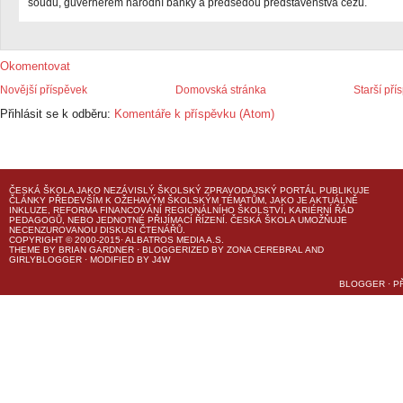
soudu, guvernérem národní banky a předsedou představenstva čezu.
Okomentovat
Novější příspěvek
Domovská stránka
Starší pří
Přihlásit se k odběru:
Komentáře k příspěvku (Atom)
ČESKÁ ŠKOLA
JAKO NEZÁVISLÝ ŠKOLSKÝ ZPRAVODAJSKÝ PORTÁL PUBLIKUJE
ČLÁNKY PŘEDEVŠÍM K OŽEHAVÝM ŠKOLSKÝM TÉMATŮM, JAKO JE AKTUÁLNĚ
INKLUZE, REFORMA FINANCOVÁNÍ REGIONÁLNÍHO ŠKOLSTVÍ, KARIÉRNÍ ŘÁD
PEDAGOGŮ, NEBO JEDNOTNÉ PŘIJÍMACÍ ŘÍZENÍ.
ČESKÁ ŠKOLA
UMOŽŇUJE
NECENZUROVANOU DISKUSI ČTENÁŘŮ.
COPYRIGHT © 2000-2015· ALBATROS MEDIA A.S.
THEME
BY
BRIAN GARDNER
· BLOGGERIZED BY
ZONA CEREBRAL
AND
GIRLYBLOGGER
· MODIFIED BY
J4W
BLOGGER
·
P