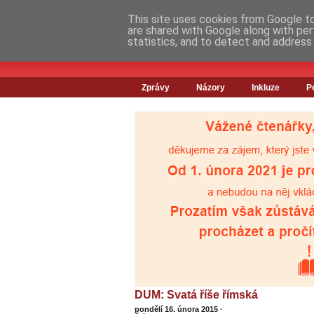
This site uses cookies from Google to 
are shared with Google along with per
statistics, and to detect and address
Zprávy
Názory
Inkluze
P
DUM: Svatá říše římská
pondělí 16. února 2015
·