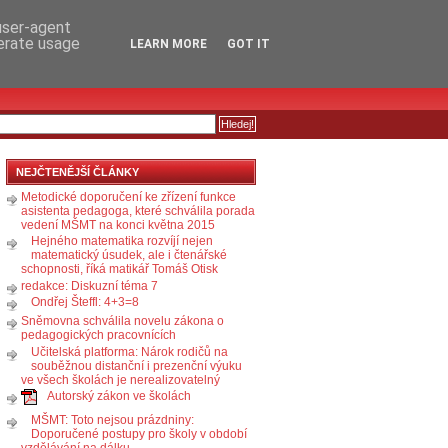
RSS
KOMENTÁŘE
 user-agent
nerate usage
LEARN MORE
GOT IT
NEJČTENĚJŠÍ ČLÁNKY
Metodické doporučení ke zřízení funkce
asistenta pedagoga, které schválila porada
vedení MŠMT na konci května 2015
Hejného matematika rozvíjí nejen
matematický úsudek, ale i čtenářské
schopnosti, říká matikář Tomáš Otisk
redakce: Diskuzní téma 7
Ondřej Šteffl: 4+3=8
Sněmovna schválila novelu zákona o
pedagogických pracovnících
Učitelská platforma: Nárok rodičů na
souběžnou distanční i prezenční výuku
ve všech školách je nerealizovatelný
Autorský zákon ve školách
MŠMT: Toto nejsou prázdniny:
Doporučené postupy pro školy v období
vzdělávání na dálku