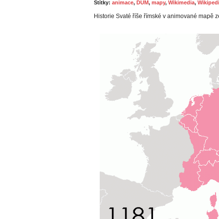
Štítky:
animace
,
DUM
,
mapy
,
Wikimedia
,
Wikiped
Historie Svaté říše římské v animované mapě z