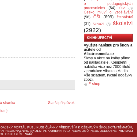
o pedagogických
pracovnících
(64)
ÚIV
(3)
Česko mluví o vzdělávání
ČŠI
(699)
(58)
čtenářství
školství
(31)
Škola21
(3)
(2922)
KNIHKUPECTVÍ
Využijte nabídku pro školy a
učitele od
Albatrosmedia.cz!
Slevy a akce na knihy přímo
od nakladatele. Kompletní
nabídka více než 7000 titulů
z produkce Albatros Media.
Vše skladem, rychlé dodávky
zboží.
E-shop
 stránka
Starší příspěvek
Atom)
DAJSKÝ PORTÁL PUBLIKUJE ČLÁNKY PŘEDEVŠÍM K OŽEHAVÝM ŠKOLSKÝM TÉMATŮM,
ÁNÍ REGIONÁLNÍHO ŠKOLSTVÍ, KARIÉRNÍ ŘÁD PEDAGOGŮ, NEBO JEDNOTNÉ PŘIJÍMACÍ
U DISKUSI ČTENÁŘŮ.