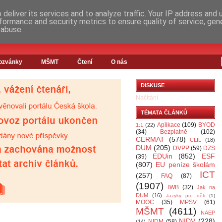
deliver its services and to analyze traffic. Your IP address and
formance and security metrics to ensure quality of service, ge
 abuse.
ozvánky
MŠMT
Čtení
O nás
DISKUSE
Načítání
TÉMATA ČLÁNKŮ
Aplikace
(109)
BYOD
1:1
(22)
(34)
Bezplatně
(102)
CERMAT
(578)
CLIL
(18)
DUM
(205)
DVPP
(59)
DZS
EDUin
(852)
ESF
(39)
(807)
EU peníze školám
ICT
(257)
FAQ
(87)
(1907)
IWB
(32)
Jak na
DUM
(16)
Jazyky pro děti
(1)
MOOC
(35)
MPSV
(61)
MŠMT
(4611)
NAEP
NIDV
(228)
NIDM
(58)
(14)