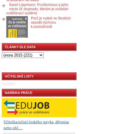
Karel Lippmann: Pozitivismus a jeho
meze (K dogmatu, kterým je ovládán
vzdělávací systém)
Proč je nutné ve školách
opustit výchovu
k poslušnosti
ČLÁNKY DLE DATA
UČITELSKÉ LISTY
Načítání
NABÍDKA PRÁCE