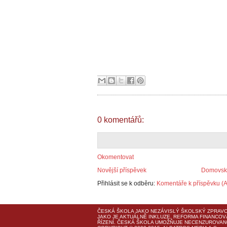
0 komentářů:
Okomentovat
Novější příspěvek
Domovská
Přihlásit se k odběru:
Komentáře k příspěvku (
ČESKÁ ŠKOLA
JAKO NEZÁVISLÝ ŠKOLSKÝ ZPRAVO
JAKO JE AKTUÁLNĚ INKLUZE, REFORMA FINANCOV
ŘÍZENÍ.
ČESKÁ ŠKOLA
UMOŽŇUJE NECENZUROVANO