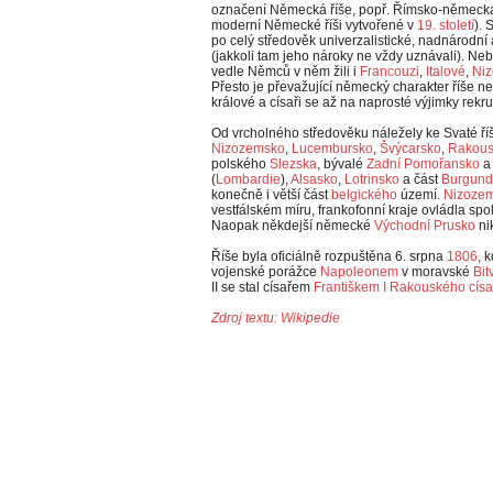
označení Německá říše, popř. Římsko-německá ří
moderní Německé říši vytvořené v
19. století
).
po celý středověk univerzalistické, nadnárodní 
(jakkoli tam jeho nároky ne vždy uznávali). Ne
vedle Němců v něm žili i
Francouzi
,
Italové
,
Niz
Přesto je převažující německý charakter říše n
králové a císaři se až na naprosté výjimky rekr
Od vrcholného středověku náležely ke Svaté ří
Nizozemsko
,
Lucembursko
,
Švýcarsko
,
Rakou
polského
Slezska
, bývalé
Zadní Pomořansko
(
Lombardie
),
Alsasko
,
Lotrinsko
a část
Burgund
konečně i větší část
belgického
území.
Nizoze
vestfálském míru, frankofonní kraje ovládla sp
Naopak někdejší německé
Východní Prusko
nik
Říše byla oficiálně rozpuštěna 6. srpna
1806
, 
vojenské porážce
Napoleonem
v moravské
Bit
II se stal císařem
Františkem I
Rakouského císař
Zdroj textu: Wikipedie