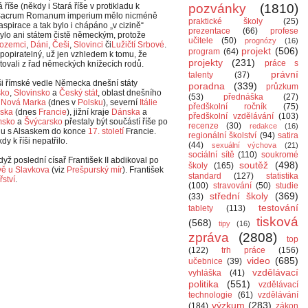
še (někdy i Stará říše v protikladu k
pozvánky
(1810)
 Sacrum Romanum imperium mělo nicméně
praktické školy
(25)
aspirace a tak bylo i chápáno „v cizině“
prezentace
(66)
profese
bylo ani státem čistě německým, protože
učitele
(50)
prognózy
(16)
ozemci
,
Dáni
,
Češi
,
Slovinci
či
Lužičtí Srbové
.
projekt
(506)
program
(64)
epopiratelný, už jen vzhledem k tomu, že
projekty
(231)
práce s
utovali z řad německých knížecích rodů.
právní
talenty
(37)
ši římské vedle Německa dnešní státy
poradna
(339)
průzkum
sko
,
Slovinsko
a
Český stát
, oblast dnešního
(53)
přednáška
(27)
a
Nová Marka
(dnes v
Polsku
), severní
Itálie
předškolní ročník
(75)
ska
(dnes
Francie
), jižní kraje
Dánska
a
předškolní vzdělávání
(103)
msko
a
Švýcarsko
přestaly být součástí říše po
recenze
(30)
redakce
(16)
olu s Alsaskem do konce
17. století
Francie.
regionální školství
(94)
satira
dy k říši nepatřilo.
(44)
sexuální výchova
(21)
sociální sítě
(110)
soukromé
když poslední císař František II abdikoval po
soutěž
(498)
školy
(165)
vě u Slavkova
(viz
Prešpurský mír
). František
standard
(127)
statistika
ství
.
(100)
stravování
(50)
studie
střední školy
(369)
(33)
testování
tablety
(113)
tisková
(568)
tipy
(16)
zpráva
(2808)
top
(122)
trh práce
(156)
video
(685)
učebnice
(39)
vzdělávací
vyhláška
(41)
politika
(551)
vzdělávací
technologie
(61)
vzdělávání
výzkum
(283)
(184)
zákon