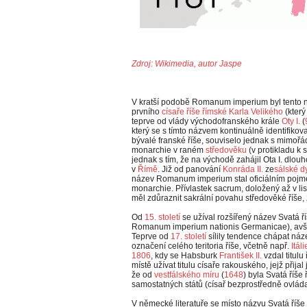
Zdroj: Wikimedia, autor Jaspe
V kratší podobě Romanum imperium byl tento n
prvního
císaře říše římské
Karla Velikého
(který
teprve od vlády východofranského krále
Oty I.
(
který se s tímto názvem kontinuálně identifikova
bývalé franské říše, souviselo jednak s mimoř
monarchie v raném
středověku
(v protikladu k s
jednak s tím, že na východě zahájil Ota I. dlou
v
Římě
. Již od panování
Konráda II.
ze
sálské d
název Romanum imperium stal oficiálním pojm
monarchie. Přívlastek sacrum, doložený až v li
měl zdůraznit sakrální povahu středověké říše
Od
15. století
se užíval rozšířený název Svatá
Romanum imperium nationis Germanicae), avšak
Teprve od
17. století
sílily tendence chápat ná
označení celého teritoria říše, včetně např.
Itáli
1806
, kdy se Habsburk
František II.
vzdal titulu
místě užívat titulu císaře rakouského, jejž přijal 
že od
vestfálského míru
(
1648
) byla Svatá říš
samostatných států (císař bezprostředně ovládal
V německé literatuře se místo názvu Svatá říš