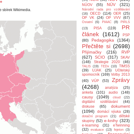
ie
NÚV
(321)
NÚOV
(55)
Národní rada pro vzdělávání
e sbírek Wikimedia.
OECD
(114)
OER
(25)
(16)
OP VK
(24)
OP VVV
(67)
Ostatní
(6)
PIAAC
(8)
PIRLS
PR
PISA
(119)
(13)
článek
(1612)
PSP
Pedagogika
(1364)
(80)
Přečtěte si
(2698)
Přijímačky
(216)
RVP
(627)
SCIO
(317)
SKAV
(148)
Strategie 2020
(46)
TIMSS
TALIS
(19)
TEDx
(10)
(39)
UJAK
(25)
Učitelský
spomocník
(169)
Volby 2013
Zprávy
(40)
VÚP
(53)
(4268)
analýza
(25)
anketa
(101)
audio
(148)
causy
(1049)
cloud
(22)
digitální vzdělávání
(44)
dokument
diskuse
(65)
(1094)
domácí výuka
(28)
dětské
dotační program
(21)
e-knihy
(323)
skupiny
(52)
e-learning
(31)
eTwinning
(32)
evaluace
(13)
fejeton
(3)