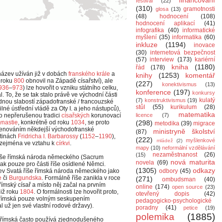
financování
festival
(22)
(310)
gramotnosti
glosa
(13)
(48)
hodnocení
(108)
hodnocení aplikací
(41)
infografika
(40)
informatické
myšlení
(35)
informatika
(60)
inkluze
(1194)
inovace
(30)
internetová bezpečnost
(57)
interview
(173)
kariérní
kniha
(1180)
řád
(178)
ázev užíván již v dobách
franského
krále
a
knihy
(1253)
komentář
 roku
800
obnovil na Západě císařství), ale
(227)
konektivismus
(13)
936
–
973
) lze hovořit o vzniku státního celku,
konference
(197)
konkursy
l. To, že se tak stalo právě ve východní části
kulatý
(7)
konstruktivismus
(19)
ádnou slabostí západofranské / francouzské
stůl
(55)
kurikulum
(28)
ilné ústřední vládě za Oty I. a jeho nástupců),
matematika
ho nepřerušenou tradici
císařských
korunovací
licence
(7)
ynastie
, konkrétně od roku
1034
, se proto
(298)
metodika
(39)
migrace
enováním někdejší východofranské
ministryně školství
(87)
stinách
Fridricha I. Barbarossy
(
1152
–
1190
),
(222)
myšlenkové
mládež
(2)
, zejména ve vztahu k
církvi
.
mapy
(10)
neformální vzdělávání
nezaměstnanost
(26)
(15)
 říše římská národa německého (Sacrum
nová maturita
novela
(69)
 pouze pro části říše osídlené Němci.
(1305)
odkazy
zev Svatá říše římská národa německého jako
odbory
(45)
e
či
Burgundska
. Formálně říše zanikla v roce
(271)
ombudsman
(40)
 římský císař a místo něj začal na prvním
online
(174)
open source
(23)
již roku
1804
. O formálnosti lze hovořit proto,
otevřený dopis
(42)
e římská pouze volným seskupením
pedagogicko-psychologické
 už jen své vlastní rodové državy).
poradny
(41)
petice
(19)
polemika
(1885)
e římská často používá zjednodušeného