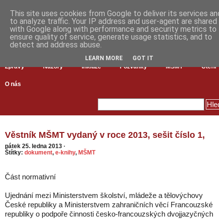
This site uses cookies from Google to deliver its services an
to analyze traffic. Your IP address and user-agent are shared
with Google along with performance and security metrics to
ensure quality of service, generate usage statistics, and to
detect and address abuse.
LEARN MORE
GOT IT
Zprávy
Názory
Inkluze
Pozvánky
MŠMT
Čtení
O nás
Věstník MŠMT vydaný v roce 2013, sešit číslo 1,
pátek 25. ledna 2013
·
Štítky:
dokument
,
e-knihy
,
MŠMT
Část normativní
Ujednání mezi Ministerstvem školství, mládeže a tělovýchovy
České republiky a Ministerstvem zahraničních věcí Francouzské
republiky o podpoře činnosti česko-francouzských dvojjazyčných