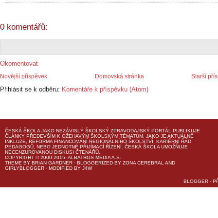
0 komentářů:
Okomentovat
Novější příspěvek
Domovská stránka
Starší pří
Přihlásit se k odběru:
Komentáře k příspěvku (Atom)
ČESKÁ ŠKOLA
JAKO NEZÁVISLÝ ŠKOLSKÝ ZPRAVODAJSKÝ PORTÁL PUBLIKUJE
ČLÁNKY PŘEDEVŠÍM K OŽEHAVÝM ŠKOLSKÝM TÉMATŮM, JAKO JE AKTUÁLNĚ
INKLUZE, REFORMA FINANCOVÁNÍ REGIONÁLNÍHO ŠKOLSTVÍ, KARIÉRNÍ ŘÁD
PEDAGOGŮ, NEBO JEDNOTNÉ PŘIJÍMACÍ ŘÍZENÍ.
ČESKÁ ŠKOLA
UMOŽŇUJE
NECENZUROVANOU DISKUSI ČTENÁŘŮ.
COPYRIGHT © 2000-2015· ALBATROS MEDIA A.S.
THEME
BY
BRIAN GARDNER
· BLOGGERIZED BY
ZONA CEREBRAL
AND
GIRLYBLOGGER
· MODIFIED BY
J4W
BLOGGER
·
P