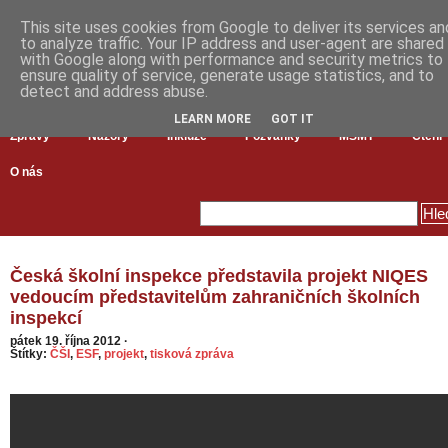
This site uses cookies from Google to deliver its services an
to analyze traffic. Your IP address and user-agent are shared
with Google along with performance and security metrics to
ensure quality of service, generate usage statistics, and to
detect and address abuse.
LEARN MORE
GOT IT
Zprávy
Názory
Inkluze
Pozvánky
MŠMT
Čtení
O nás
Česká školní inspekce představila projekt NIQES
vedoucím představitelům zahraničních školních
inspekcí
pátek 19. října 2012
·
Štítky:
ČŠI
,
ESF
,
projekt
,
tisková zpráva