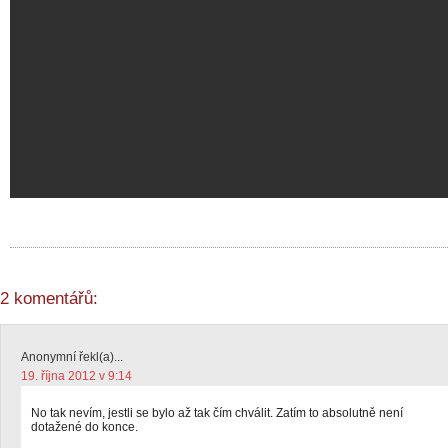
2 komentářů:
Anonymní řekl(a)...
19. října 2012 v 9:14
No tak nevím, jestli se bylo až tak čím chválit. Zatím to absolutně není
dotažené do konce.