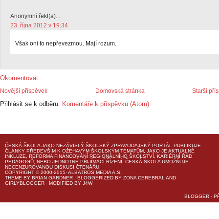
Anonymní řekl(a)...
23. října 2012 v 19:34
Však oni to nepřevezmou. Mají rozum.
Okomentovat
Novější příspěvek
Domovská stránka
Starší pří
Přihlásit se k odběru:
Komentáře k příspěvku (Atom)
ČESKÁ ŠKOLA
JAKO NEZÁVISLÝ ŠKOLSKÝ ZPRAVODAJSKÝ PORTÁL PUBLIKUJE
ČLÁNKY PŘEDEVŠÍM K OŽEHAVÝM ŠKOLSKÝM TÉMATŮM, JAKO JE AKTUÁLNĚ
INKLUZE, REFORMA FINANCOVÁNÍ REGIONÁLNÍHO ŠKOLSTVÍ, KARIÉRNÍ ŘÁD
PEDAGOGŮ, NEBO JEDNOTNÉ PŘIJÍMACÍ ŘÍZENÍ.
ČESKÁ ŠKOLA
UMOŽŇUJE
NECENZUROVANOU DISKUSI ČTENÁŘŮ.
COPYRIGHT © 2000-2015· ALBATROS MEDIA A.S.
THEME
BY
BRIAN GARDNER
· BLOGGERIZED BY
ZONA CEREBRAL
AND
GIRLYBLOGGER
· MODIFIED BY
J4W
BLOGGER
·
P