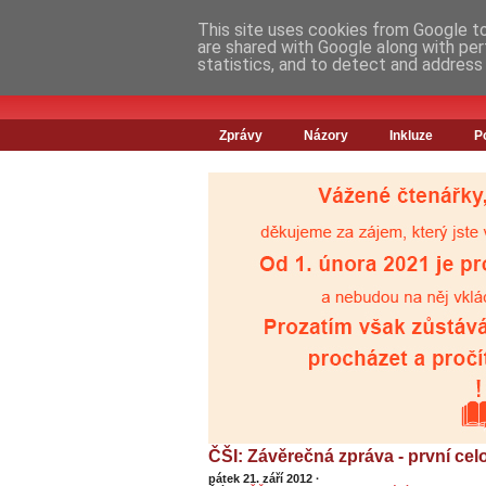
This site uses cookies from Google to 
are shared with Google along with per
statistics, and to detect and address
Zprávy
Názory
Inkluze
P
ČŠI: Závěrečná zpráva - první ce
pátek 21. září 2012
·