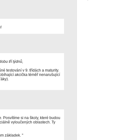
!
obu tří týdnů,
 testování v 9. třídách a maturity.
bíhající akcička téměř nenarušující
áky).
. Posvítíme si na školy, které budou
ociálně vyloučených oblastech. Ty
ům základek. "