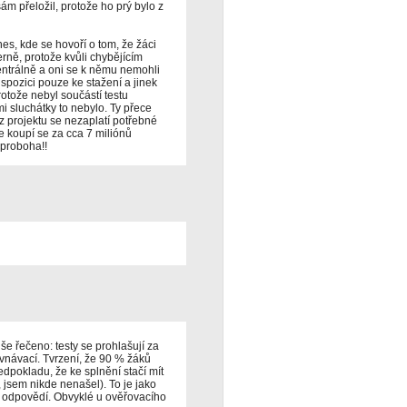
ám přeložil, protože ho prý bylo z
es, kde se hovoří o tom, že žáci
erně, protože kvůli chybějícím
ntrálně a oni se k němu nemohli
dispozici pouze ke stažení a jinek
otože nebyl součástí testu
i sluchátky to nebylo. Ty přece
e z projektu se nezaplatí potřebné
le koupí se za cca 7 miliónů
 proboha!!
še řečeno: testy se prohlašují za
ovnávací. Tvrzení, že 90 % žáků
edpokladu, že ke splnění stačí mít
 jsem nikde nenašel). To je jako
 odpovědí. Obvyklé u ověřovacího