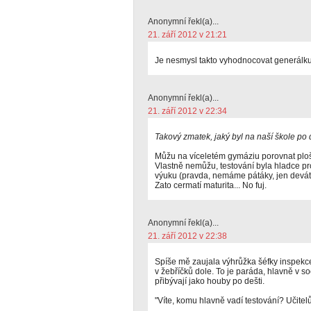
Anonymní řekl(a)...
21. září 2012 v 21:21
Je nesmysl takto vyhodnocovat generálku
Anonymní řekl(a)...
21. září 2012 v 22:34
Takový zmatek, jaký byl na naší škole po d
Můžu na víceletém gymáziu porovnat plošné
Vlastně nemůžu, testování byla hladce pro
výuku (pravda, nemáme pátáky, jen deváť
Zato cermatí maturita... No fuj.
Anonymní řekl(a)...
21. září 2012 v 22:38
Spíše mě zaujala výhrůžka šéfky inspekce
v žebříčků dole. To je paráda, hlavně v s
přibývají jako houby po dešti.
"Víte, komu hlavně vadí testování? Učitel