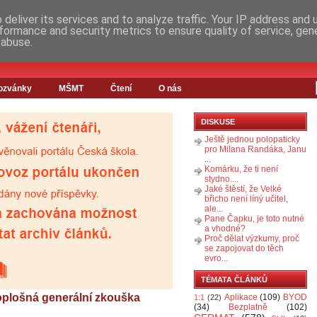
deliver its services and to analyze traffic. Your IP address and
formance and security metrics to ensure quality of service, ge
 abuse.
ozvánky
MŠMT
Čtení
O nás
DISKUSE
Ještě jednou polopaticky
pro Milana Randáka, Janu
...
Komárku, že ti není
stydno....
Jaké štěstí, že Velké
břicho není líný učitel,
ale...
Pane Čapku, je toto nutné
a vhodné?
Proč dělat výzkumy, proč
se zapojovat do těch
evro...
TÉMATA ČLÁNKŮ
loplošná generální zkouška
Aplikace
(109)
BYOD
1:1
(22)
(34)
Bezplatně
(102)