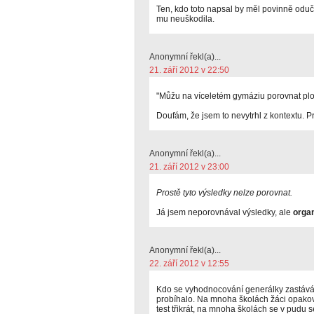
Ten, kdo toto napsal by měl povinně oduči
mu neuškodila.
Anonymní řekl(a)...
21. září 2012 v 22:50
"Můžu na víceletém gymáziu porovnat ploš
Doufám, že jsem to nevytrhl z kontextu. P
Anonymní řekl(a)...
21. září 2012 v 23:00
Prostě tyto výsledky nelze porovnat.
Já jsem neporovnával výsledky, ale
organ
Anonymní řekl(a)...
22. září 2012 v 12:55
Kdo se vyhodnocování generálky zastává, mě
probíhalo. Na mnoha školách žáci opakova
test třikrát, na mnoha školách se v pudu