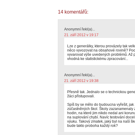
14 komentářů:
Anonymní řekl(a)...
21. září 2012 v 19:17
Lze z generálky, kterou provázely tak vel
něco vyvozovat na obsahové rovině? Podl
vyvarovat výše uvedených problémů. Až p
vhodná ke statistickému zpracování...
Anonymní řekl(a)...
21. září 2012 v 19:38
Přesně tak. Jednalo se o technickou gene
žáci přistupovali.
Spíš by se mělo do budoucna vyřešit, jak z
zúčastněných škol. Školy zazanamenaly
hodin, na které jim nikdo nedal ani koru
na suplování chybí. Navíc testování docel
výuku. Takový zmatek, jaký byl na naší šk
bude takto proboha každý rok?