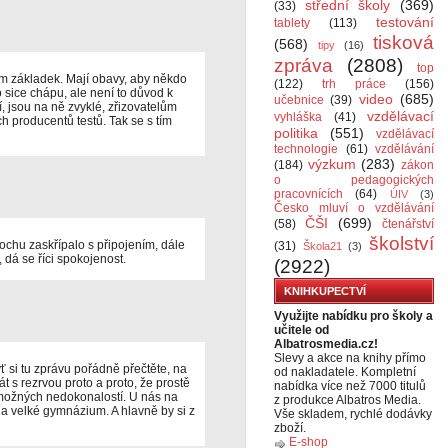
střední školy
(369)
(33)
testování
tablety
(113)
tisková
(568)
tipy
(16)
zpráva
(2808)
top
ům základek. Mají obavy, aby někdo
(122)
trh práce
(156)
o sice chápu, ale není to důvod k
video
(685)
učebnice
(39)
, jsou na ně zvyklé, zřizovatelům
vzdělávací
vyhláška
(41)
ch producentů testů. Tak se s tím
politika
(551)
vzdělávací
technologie
(61)
vzdělávání
výzkum
(283)
(184)
zákon
o pedagogických
pracovnících
(64)
ÚIV
(3)
Česko mluví o vzdělávání
ČŠI
(699)
(58)
čtenářství
školství
ochu zaskřípalo s připojením, dále
(31)
Škola21
(3)
 dá se říci spokojenost.
(2922)
KNIHKUPECTVÍ
Využijte nabídku pro školy a
učitele od
Albatrosmedia.cz!
Slevy a akce na knihy přímo
 si tu zprávu pořádně přečtěte, na
od nakladatele. Kompletní
t s rezrvou proto a proto, že prostě
nabídka více než 7000 titulů
 možných nedokonalostí. U nás na
z produkce Albatros Media.
la velké gymnázium. A hlavně by si z
Vše skladem, rychlé dodávky
zboží.
E-shop