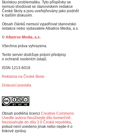
školskou problematiku. Tyto příspěvky se
nemusí shodovat se stanoviskem redakce
České školy a jsou uveřejňovány jako podnět
k dalším diskusím.
Obsah článků nemusí vyjadřovat stanovisko
redakce nebo vydavatele Albatros Media, a.s.
©
Albatros Media, a.s.
Všechna práva vyhrazena.
Tento server dodržuje právní předpisy
o ochraně osobních údajů.
ISSN 1213-6018
Reklama na České škole
Diskusní pravidla
Obsah podléhá licenci
Creative Commons
Uveďte autora-Neužívejte dílo komerčně-
Nezasahujte do díla 3.0 Česká republika
,
p
okud není uvedeno jinak nebo nejde-li o
tiskové zprávy.