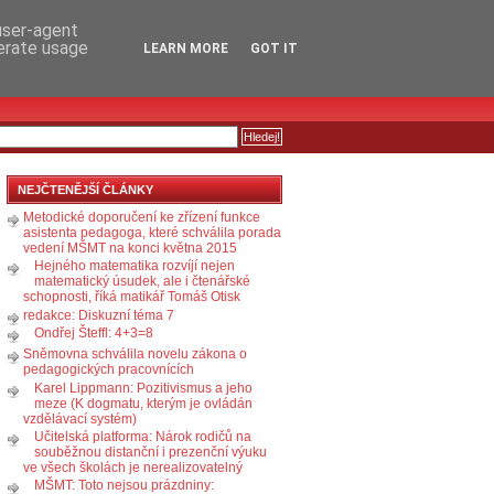
RSS
KOMENTÁŘE
 user-agent
nerate usage
LEARN MORE
GOT IT
NEJČTENĚJŠÍ ČLÁNKY
Metodické doporučení ke zřízení funkce
asistenta pedagoga, které schválila porada
vedení MŠMT na konci května 2015
Hejného matematika rozvíjí nejen
matematický úsudek, ale i čtenářské
schopnosti, říká matikář Tomáš Otisk
redakce: Diskuzní téma 7
Ondřej Šteffl: 4+3=8
Sněmovna schválila novelu zákona o
pedagogických pracovnících
Karel Lippmann: Pozitivismus a jeho
meze (K dogmatu, kterým je ovládán
vzdělávací systém)
Učitelská platforma: Nárok rodičů na
souběžnou distanční i prezenční výuku
ve všech školách je nerealizovatelný
MŠMT: Toto nejsou prázdniny: