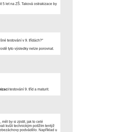
t 5 let na ZŠ. Taková ostrakizace by
né testování v 9. třídách?"
rostě tyto výsledky nelze porovnat.
izaci
testování 9. tříd a maturit.
l by si zjistit, jak to celé
li kvůli technickým potížím tentýž
 sebezáchovy podvádělo. Například u