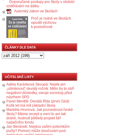
Doporučené postupy pro školy v období
vzdělávání na dálku
Autorský zákon ve školách
Proč je nutné ve školách
opustit výchovu
k poslušnosti
ČLÁNKY DLE DATA
UČITELSKÉ LISTY
Adéla Karásková Skoupá: Nejde jen
„ušmiknout“ devátý ročník. Mělo by to obří
negativní důsledky, varuje sociolog před
návrhem SPD
Pavel Mentlík: Devátá třída (první část):
Kolik let má mít základní škola
Markéta Hronová: Jak pozvednout české
školy? Máme recept a není to ani tak
drahé, hodnotí pětiletý projekt šéf
nadačního fondu
Jan Beránek: Nejdou vašim potomkům
počty? Pomoci může doučování pod
dohledem umělé inteligence