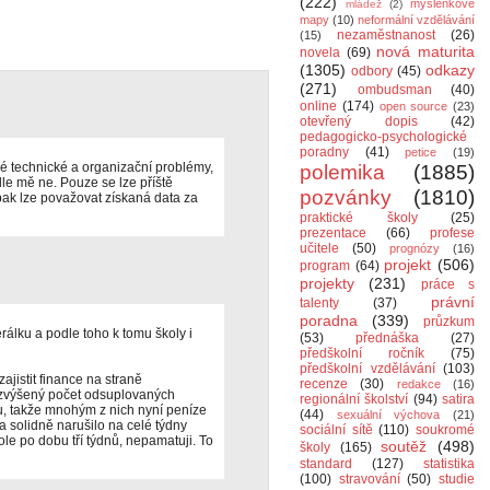
(222)
myšlenkové
mládež
(2)
mapy
(10)
neformální vzdělávání
nezaměstnanost
(26)
(15)
nová maturita
novela
(69)
(1305)
odkazy
odbory
(45)
(271)
ombudsman
(40)
online
(174)
open source
(23)
otevřený dopis
(42)
pedagogicko-psychologické
poradny
(41)
petice
(19)
ké technické a organizační problémy,
polemika
(1885)
e mě ne. Pouze se lze příště
pozvánky
(1810)
ak lze považovat získaná data za
praktické školy
(25)
prezentace
(66)
profese
učitele
(50)
prognózy
(16)
projekt
(506)
program
(64)
projekty
(231)
práce s
právní
talenty
(37)
poradna
(339)
průzkum
rálku a podle toho k tomu školy i
(53)
přednáška
(27)
předškolní ročník
(75)
předškolní vzdělávání
(103)
ajistit finance na straně
recenze
(30)
redakce
(16)
 zvýšený počet odsuplovaných
regionální školství
(94)
satira
nu, takže mnohým z nich nyní peníze
(44)
sexuální výchova
(21)
a solidně narušilo na celé týdny
sociální sítě
(110)
soukromé
ole po dobu tří týdnů, nepamatuji. To
soutěž
(498)
školy
(165)
standard
(127)
statistika
(100)
stravování
(50)
studie