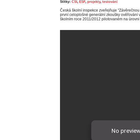
Štítky:
ČŠI
,
ESF
,
projekty
,
testování
Česká školní inspekce zveřejňuje "Závěrečnou 
první celoplošné generální zkoušky ověřování 
školním roce 2011/2012 pilotovaném na úrovni 5