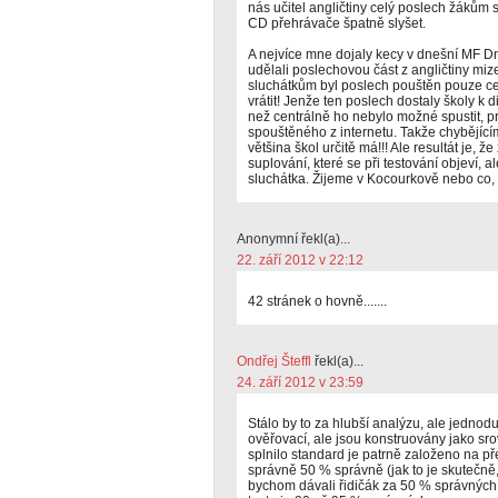
nás učitel angličtiny celý poslech žákům s
CD přehrávače špatně slyšet.
A nejvíce mne dojaly kecy v dnešní MF Dn
udělali poslechovou část z angličtiny miz
sluchátkům byl poslech pouštěn pouze ce
vrátit! Jenže ten poslech dostaly školy k 
než centrálně ho nebylo možné spustit, pr
spouštěného z internetu. Takže chybějícím
většina škol určitě má!!! Ale resultát je, ž
suplování, které se při testování objeví, a
sluchátka. Žijeme v Kocourkově nebo co,
Anonymní řekl(a)...
22. září 2012 v 22:12
42 stránek o hovně.......
Ondřej Šteffl
řekl(a)...
24. září 2012 v 23:59
Stálo by to za hlubší analýzu, ale jednodu
ověřovací, ale jsou konstruovány jako sr
splnilo standard je patrně založeno na př
správně 50 % správně (jak to je skutečně,
bychom dávali řidičák za 50 % správných