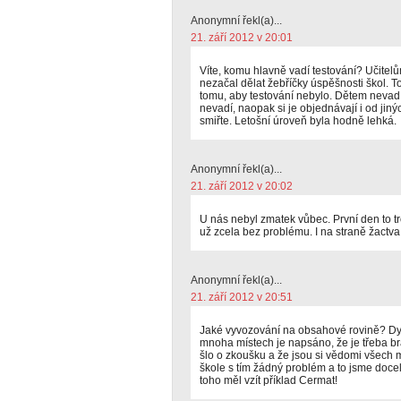
Anonymní řekl(a)...
21. září 2012 v 20:01
Víte, komu hlavně vadí testování? Učitel
nezačal dělat žebříčky úspěšnosti škol. T
tomu, aby testování nebylo. Dětem nevadí
nevadí, naopak si je objednávají i od jiný
smiřte. Letošní úroveň byla hodně lehká.
Anonymní řekl(a)...
21. září 2012 v 20:02
U nás nebyl zmatek vůbec. První den to tr
už zcela bez problému. I na straně žactva,
Anonymní řekl(a)...
21. září 2012 v 20:51
Jaké vyvozování na obsahové rovině? Dyť
mnoha místech je napsáno, že je třeba brá
šlo o zkoušku a že jsou si vědomi všech
škole s tím žádný problém a to jsme doce
toho měl vzít příklad Cermat!