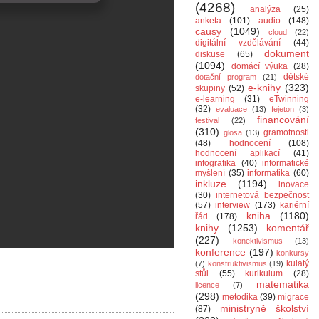
(4268)
analýza
(25)
anketa
(101)
audio
(148)
causy
(1049)
cloud
(22)
digitální vzdělávání
(44)
dokument
diskuse
(65)
(1094)
domácí výuka
(28)
dětské
dotační program
(21)
e-knihy
(323)
skupiny
(52)
e-learning
(31)
eTwinning
(32)
evaluace
(13)
fejeton
(3)
financování
festival
(22)
(310)
gramotnosti
glosa
(13)
(48)
hodnocení
(108)
hodnocení aplikací
(41)
infografika
(40)
informatické
myšlení
(35)
informatika
(60)
inkluze
(1194)
inovace
(30)
internetová bezpečnost
(57)
interview
(173)
kariérní
kniha
(1180)
řád
(178)
knihy
(1253)
komentář
(227)
konektivismus
(13)
konference
(197)
konkursy
kulatý
(7)
konstruktivismus
(19)
stůl
(55)
kurikulum
(28)
matematika
licence
(7)
(298)
metodika
(39)
migrace
ministryně školství
(87)