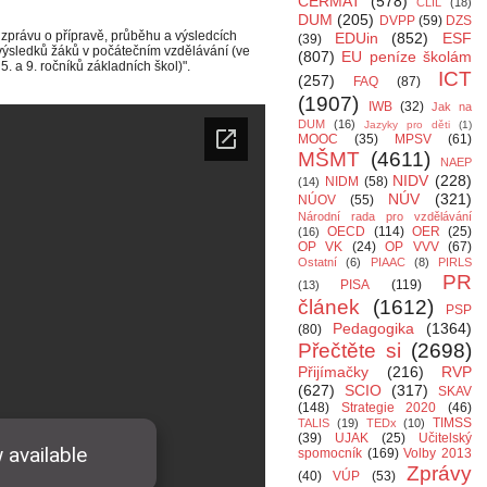
CERMAT
(578)
CLIL
(18)
DUM
(205)
DVPP
(59)
DZS
zprávu o přípravě, průběhu a výsledcích
EDUin
(852)
ESF
(39)
výsledků žáků v počátečním vzdělávání (ve
(807)
EU peníze školám
. a 9. ročníků základních škol)".
ICT
(257)
FAQ
(87)
(1907)
IWB
(32)
Jak na
DUM
(16)
Jazyky pro děti
(1)
MOOC
(35)
MPSV
(61)
MŠMT
(4611)
NAEP
NIDV
(228)
NIDM
(58)
(14)
NÚV
(321)
NÚOV
(55)
Národní rada pro vzdělávání
OECD
(114)
OER
(25)
(16)
OP VK
(24)
OP VVV
(67)
Ostatní
(6)
PIAAC
(8)
PIRLS
PR
PISA
(119)
(13)
článek
(1612)
PSP
Pedagogika
(1364)
(80)
Přečtěte si
(2698)
Přijímačky
(216)
RVP
(627)
SCIO
(317)
SKAV
(148)
Strategie 2020
(46)
TIMSS
TALIS
(19)
TEDx
(10)
(39)
UJAK
(25)
Učitelský
spomocník
(169)
Volby 2013
Zprávy
(40)
VÚP
(53)