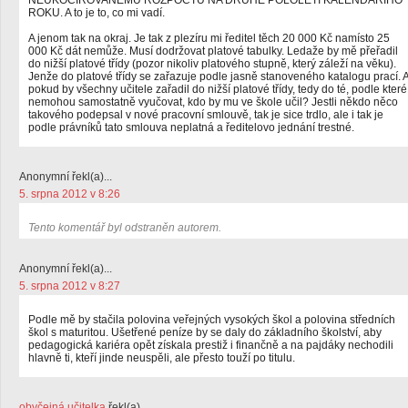
NEUKOČÍROVANÉMU ROZPOČTU NA DRUHÉ POLOLETÍ KALENDÁŘÍHO
ROKU. A to je to, co mi vadí.
A jenom tak na okraj. Je tak z plezíru mi ředitel těch 20 000 Kč namísto 25
000 Kč dát nemůže. Musí dodržovat platové tabulky. Ledaže by mě přeřadil
do nižší platové třídy (pozor nikoliv platového stupně, který záleží na věku).
Jenže do platové třídy se zařazuje podle jasně stanoveného katalogu prací. 
pokud by všechny učitele zařadil do nižší platové třídy, tedy do té, podle které
nemohou samostatně vyučovat, kdo by mu ve škole učil? Jestli někdo něco
takového podepsal v nové pracovní smlouvě, tak je sice trdlo, ale i tak je
podle právníků tato smlouva neplatná a ředitelovo jednání trestné.
Anonymní řekl(a)...
5. srpna 2012 v 8:26
Tento komentář byl odstraněn autorem.
Anonymní řekl(a)...
5. srpna 2012 v 8:27
Podle mě by stačila polovina veřejných vysokých škol a polovina středních
škol s maturitou. Ušetřené peníze by se daly do základního školství, aby
pedagogická kariéra opět získala prestiž i finančně a na pajdáky nechodili
hlavně ti, kteří jinde neuspěli, ale přesto touží po titulu.
obyčejná učitelka
řekl(a)...