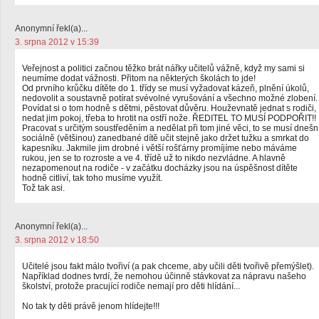
Anonymní řekl(a)...
3. srpna 2012 v 15:39
Veřejnost a politici začnou těžko brát nářky učitelů vážně, když my sami si
neumíme dodat vážnosti. Přitom na některých školách to jde!
Od prvního krůčku dítěte do 1. třídy se musí vyžadovat kázeň, plnění úkolů,
nedovolit a soustavně potírat svévolné vyrušování a všechno možné zlobení.
Povídat si o tom hodně s dětmi, pěstovat důvěru. Houževnatě jednat s rodiči,
nedat jim pokoj, třeba to hrotit na ostří nože. ŘEDITEL TO MUSÍ PODPOŘIT!!
Pracovat s určitým soustředěním a nedělat při tom jiné věci, to se musí dnešn
sociálně (většinou) zanedbané dítě učit stejně jako držet tužku a smrkat do
kapesníku. Jakmile jim drobné i větší rošťárny promíjíme nebo máváme
rukou, jen se to rozroste a ve 4. třídě už to nikdo nezvládne. A hlavně
nezapomenout na rodiče - v začátku docházky jsou na úspěšnost dítěte
hodně citliví, tak toho musíme využít.
Tož tak asi.
Anonymní řekl(a)...
3. srpna 2012 v 18:50
Učitelé jsou fakt málo tvořiví (a pak chceme, aby učili děti tvořivě přemýšlet).
Například dodnes tvrdí, že nemohou účinně stávkovat za nápravu našeho
školství, protože pracující rodiče nemají pro děti hlídání...
No tak ty děti právě jenom hlídejte!!!