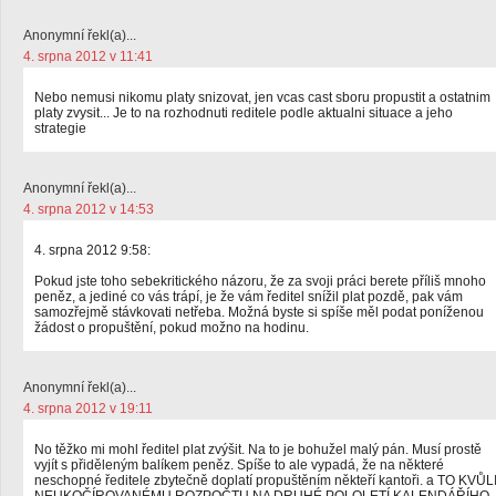
Anonymní řekl(a)...
4. srpna 2012 v 11:41
Nebo nemusi nikomu platy snizovat, jen vcas cast sboru propustit a ostatnim
platy zvysit... Je to na rozhodnuti reditele podle aktualni situace a jeho
strategie
Anonymní řekl(a)...
4. srpna 2012 v 14:53
4. srpna 2012 9:58:
Pokud jste toho sebekritického názoru, že za svoji práci berete příliš mnoho
peněz, a jediné co vás trápí, je že vám ředitel snížil plat pozdě, pak vám
samozřejmě stávkovati netřeba. Možná byste si spíše měl podat poníženou
žádost o propuštění, pokud možno na hodinu.
Anonymní řekl(a)...
4. srpna 2012 v 19:11
No těžko mi mohl ředitel plat zvýšit. Na to je bohužel malý pán. Musí prostě
vyjít s přiděleným balíkem peněz. Spíše to ale vypadá, že na některé
neschopné ředitele zbytečně doplatí propuštěním někteří kantoři. a TO KVŮL