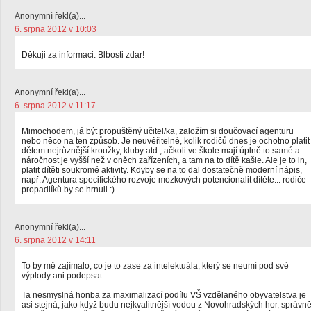
Anonymní řekl(a)...
6. srpna 2012 v 10:03
Děkuji za informaci. Blbosti zdar!
Anonymní řekl(a)...
6. srpna 2012 v 11:17
Mimochodem, já být propuštěný učitel/ka, založím si doučovací agenturu
nebo něco na ten způsob. Je neuvěřitelné, kolik rodičů dnes je ochotno platit
dětem nejrůznější kroužky, kluby atd., ačkoli ve škole mají úplně to samé a
náročnost je vyšší než v oněch zařízeních, a tam na to dítě kašle. Ale je to in,
platit dítěti soukromé aktivity. Kdyby se na to dal dostatečně moderní nápis,
např. Agentura specifického rozvoje mozkových potencionalit dítěte... rodiče
propadlíků by se hrnuli :)
Anonymní řekl(a)...
6. srpna 2012 v 14:11
To by mě zajímalo, co je to zase za intelektuála, který se neumí pod své
výplody ani podepsat.
Ta nesmyslná honba za maximalizací podílu VŠ vzdělaného obyvatelstva je
asi stejná, jako když budu nejkvalitnější vodou z Novohradských hor, správn