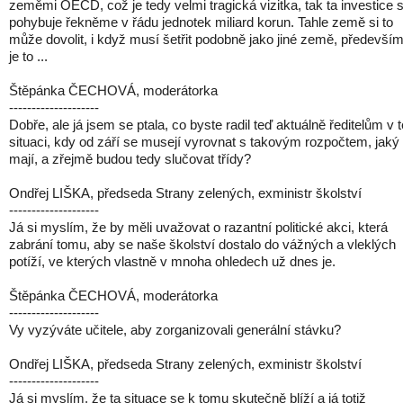
zeměmi OECD, což je tedy velmi tragická vizitka, tak ta investice 
pohybuje řekněme v řádu jednotek miliard korun. Tahle země si to
může dovolit, i když musí šetřit podobně jako jiné země, předevší
je to ...
Štěpánka ČECHOVÁ, moderátorka
--------------------
Dobře, ale já jsem se ptala, co byste radil teď aktuálně ředitelům v t
situaci, kdy od září se musejí vyrovnat s takovým rozpočtem, jaký
mají, a zřejmě budou tedy slučovat třídy?
Ondřej LIŠKA, předseda Strany zelených, exministr školství
--------------------
Já si myslím, že by měli uvažovat o razantní politické akci, která
zabrání tomu, aby se naše školství dostalo do vážných a vleklých
potíží, ve kterých vlastně v mnoha ohledech už dnes je.
Štěpánka ČECHOVÁ, moderátorka
--------------------
Vy vyzýváte učitele, aby zorganizovali generální stávku?
Ondřej LIŠKA, předseda Strany zelených, exministr školství
--------------------
Já si myslím, že ta situace se k tomu skutečně blíží a já totiž