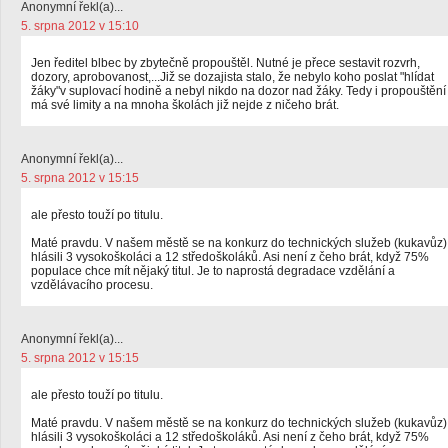
Anonymní řekl(a)...
5. srpna 2012 v 15:10
Jen ředitel blbec by zbytečně propouštěl. Nutné je přece sestavit rozvrh,
dozory, aprobovanost,...Již se dozajista stalo, že nebylo koho poslat "hlídat
žáky"v suplovací hodině a nebyl nikdo na dozor nad žáky. Tedy i propouštění
má své limity a na mnoha školách již nejde z ničeho brát.
Anonymní řekl(a)...
5. srpna 2012 v 15:15
ale přesto touží po titulu.
Maté pravdu. V našem městě se na konkurz do technických služeb (kukavůz)
hlásili 3 vysokoškoláci a 12 středoškoláků. Asi není z čeho brát, když 75%
populace chce mít nějaký titul. Je to naprostá degradace vzdělání a
vzdělávacího procesu.
Anonymní řekl(a)...
5. srpna 2012 v 15:15
ale přesto touží po titulu.
Maté pravdu. V našem městě se na konkurz do technických služeb (kukavůz)
hlásili 3 vysokoškoláci a 12 středoškoláků. Asi není z čeho brát, když 75%