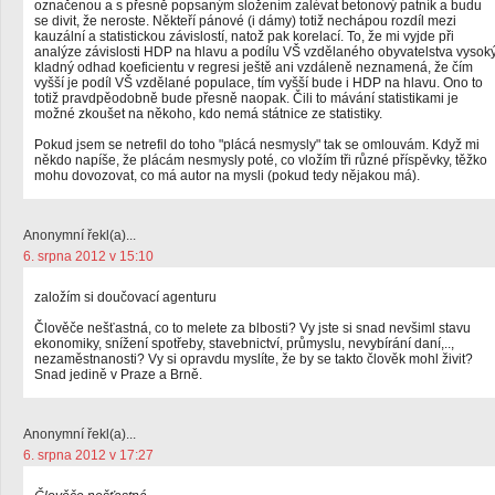
označenou a s přesně popsaným složením zalévat betonový patník a budu
se divit, že neroste. Někteří pánové (i dámy) totiž nechápou rozdíl mezi
kauzální a statistickou závislostí, natož pak korelací. To, že mi vyjde při
analýze závislosti HDP na hlavu a podílu VŠ vzdělaného obyvatelstva vysok
kladný odhad koeficientu v regresi ještě ani vzdáleně neznamená, že čím
vyšší je podíl VŠ vzdělané populace, tím vyšší bude i HDP na hlavu. Ono to
totiž pravdpěodobně bude přesně naopak. Čili to mávání statistikami je
možné zkoušet na někoho, kdo nemá státnice ze statistiky.
Pokud jsem se netrefil do toho "plácá nesmysly" tak se omlouvám. Když mi
někdo napíše, že plácám nesmysly poté, co vložím tři různé příspěvky, těžko
mohu dovozovat, co má autor na mysli (pokud tedy nějakou má).
Anonymní řekl(a)...
6. srpna 2012 v 15:10
založím si doučovací agenturu
Člověče nešťastná, co to melete za blbosti? Vy jste si snad nevšiml stavu
ekonomiky, snížení spotřeby, stavebnictví, průmyslu, nevybírání daní,..,
nezaměstnanosti? Vy si opravdu myslíte, že by se takto člověk mohl živit?
Snad jedině v Praze a Brně.
Anonymní řekl(a)...
6. srpna 2012 v 17:27