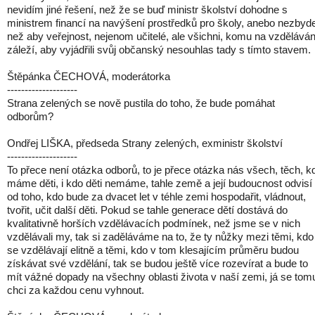
nevidím jiné řešení, než že se buď ministr školství dohodne s
ministrem financí na navýšení prostředků pro školy, anebo nezbyd
než aby veřejnost, nejenom učitelé, ale všichni, komu na vzděláván
záleží, aby vyjádřili svůj občanský nesouhlas tady s tímto stavem.
Štěpánka ČECHOVÁ, moderátorka
--------------------
Strana zelených se nově pustila do toho, že bude pomáhat
odborům?
Ondřej LIŠKA, předseda Strany zelených, exministr školství
--------------------
To přece není otázka odborů, to je přece otázka nás všech, těch, k
máme děti, i kdo děti nemáme, tahle země a její budoucnost odvisí
od toho, kdo bude za dvacet let v téhle zemi hospodařit, vládnout,
tvořit, učit další děti. Pokud se tahle generace dětí dostává do
kvalitativně horších vzdělávacích podmínek, než jsme se v nich
vzdělávali my, tak si zaděláváme na to, že ty nůžky mezi těmi, kdo
se vzdělávají elitně a těmi, kdo v tom klesajícím průměru budou
získávat své vzdělání, tak se budou ještě více rozevírat a bude to
mít vážné dopady na všechny oblasti života v naší zemi, já se tom
chci za každou cenu vyhnout.