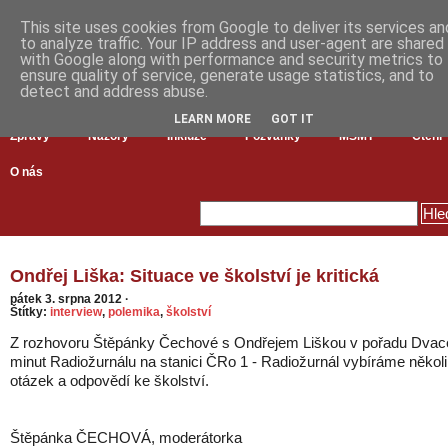
This site uses cookies from Google to deliver its services an
to analyze traffic. Your IP address and user-agent are shared
with Google along with performance and security metrics to
ensure quality of service, generate usage statistics, and to
detect and address abuse.
LEARN MORE
GOT IT
Zprávy
Názory
Inkluze
Pozvánky
MŠMT
Čtení
O nás
Ondřej Liška: Situace ve školství je kritická
pátek 3. srpna 2012
·
Štítky:
interview
,
polemika
,
školství
Z rozhovoru Štěpánky Čechové s Ondřejem Liškou v pořadu Dvac
minut Radiožurnálu na stanici ČRo 1 - Radiožurnál vybíráme někol
otázek a odpovědí ke školství.
Štěpánka ČECHOVÁ, moderátorka