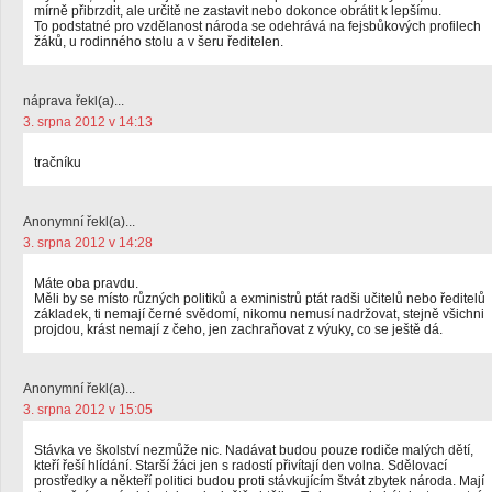
mírně přibrzdit, ale určitě ne zastavit nebo dokonce obrátit k lepšímu.
To podstatné pro vzdělanost národa se odehrává na fejsbůkových profilech
žáků, u rodinného stolu a v šeru ředitelen.
náprava řekl(a)...
3. srpna 2012 v 14:13
tračníku
Anonymní řekl(a)...
3. srpna 2012 v 14:28
Máte oba pravdu.
Měli by se místo různých politiků a exministrů ptát radši učitelů nebo ředitelů
základek, ti nemají černé svědomí, nikomu nemusí nadržovat, stejně všichni
projdou, krást nemají z čeho, jen zachraňovat z výuky, co se ještě dá.
Anonymní řekl(a)...
3. srpna 2012 v 15:05
Stávka ve školství nezmůže nic. Nadávat budou pouze rodiče malých dětí,
kteří řeší hlídání. Starší žáci jen s radostí přivítají den volna. Sdělovací
prostředky a někteří politici budou proti stávkujícím štvát zbytek národa. Mají