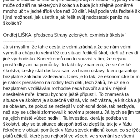
může od září na některých školách a bude jich zřejmě poměrně
mnoho učit v jedné třídě více než 30 dětí. Mají podle vás ředitelé šk
i jiné možnosti, jak ušetřit a jak řešit svůj nedostatek peněz na
školách?
Ondřej LIŠKA, předseda Strany zelených, exministr školství
--------------------
Já si myslím, že tahle cesta je velmi zrádná a že se nám velmi
vymstí a chápu tu velmi těžkou situaci ředitelů škol, kteří už nevidí
jiné východisko. Koneckonců ono to souvisí s tím, že nejsou
prostředky ani na pomůcky. To fakticky znamená, že se české
školství, český stát dostává sám za hranu ústavy, která garantuje
bezplatné základní vzdělávání. Dnes je to tak, že ekonomické bří
je natolik přenášeno na rodiny těch dětí, těch žáků, že už se o
bezplatném vzdělávání rozhodně nedá hovořit a ani v nějaké
snesitelné míře, kterou bychom ještě připustili. To znamená ta
situace ve školství je skutečně vážná, víc než vážná, je kritická a j
se obávám, že pokud se nezlepší v dohledné době, tak nezbyde,
než aby se učitelé zformovali k novému protestu. Já bych se jim tot
na jejich místě vůbec nedivil. Ta investice, která je potřeba ve
školství, aby se ta situace alespoň trošku zlepšila, tak je v řádu
řekněme v oblasti pomůcek v řádu stovek milionů korun, co se týč
platů učitelů, které jsou nejhorší ve všech, ve srovnání se všemi