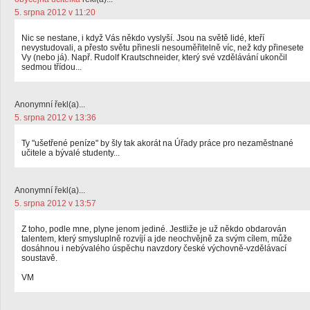
5. srpna 2012 v 11:20
Nic se nestane, i když Vás někdo vyslyší. Jsou na světě lidé, kteří
nevystudovali, a přesto světu přinesli nesouměřitelně víc, než kdy přinesete
Vy (nebo já). Např. Rudolf Krautschneider, který své vzdělávání ukončil
sedmou třídou...
Anonymní řekl(a)...
5. srpna 2012 v 13:36
Ty "ušetřené peníze" by šly tak akorát na Úřady práce pro nezaměstnané
učitele a bývalé studenty...
Anonymní řekl(a)...
5. srpna 2012 v 13:57
Z toho, podle mne, plyne jenom jediné. Jestliže je už někdo obdarován
talentem, který smysluplně rozvíjí a jde neochvějně za svým cílem, může
dosáhnou i nebývalého úspěchu navzdory české výchovně-vzdělávací
soustavě.
VM