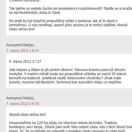
Člověče nešťastná...
Tak takhle vy vedete žactvo ke kompetenci k podnikavosti? Styďte se a snažt
se být flexibilnější, doba to žádá.
No jestli by byl dotyčný propuštěný učitel z venkova, tak ať to zkusí s
farmařinou. U nás nestíhají, aspoň přes sezónu je to dobrý výdělek. Akorát
záda občas bolí.
Anonymní řekl(a)...
7. srpna 2012 v 9:14
6. srpna 2012 17:27
Jste blázen a říkám to při plném vědomí. Takovou kravinu jsem již dlouho
neslyšel. V malém městě bude asi propuštěná učitelka ve svých 55 letech
farmařit na balkoně, asfaltové cestě, betonovém chodníku? Jinak máte
pravdu, musíme být flexibilní. Svrhnout tuto asociální vládu co nejdříve.
Anonymní řekl(a)...
7. srpna 2012 v 9:19
Akorát záda občas bolí
Hospodaříme na 120 ha půdy, na všechno máme techniku. Traktory,
kombajny, secí stroje,..Dluhů jako kvítí. Nás nebolí záda, nás z těch dluhů bol
hlava. To, že vy běháte po zahradě s motykou (tady opravdu ty záda bolí)