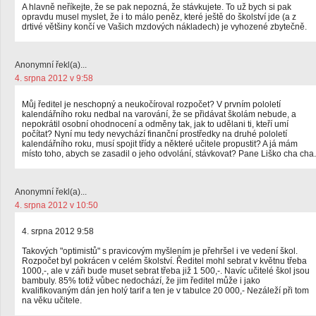
A hlavně neříkejte, že se pak nepozná, že stávkujete. To už bych si pak
opravdu musel myslet, že i to málo peněz, které ještě do školství jde (a z
drtivé většiny končí ve Vašich mzdových nákladech) je vyhozené zbytečně.
Anonymní řekl(a)...
4. srpna 2012 v 9:58
Můj ředitel je neschopný a neukočíroval rozpočet? V prvním pololetí
kalendářního roku nedbal na varování, že se přidávat školám nebude, a
nepokrátil osobní ohodnocení a odměny tak, jak to udělani ti, kteří umí
počítat? Nyní mu tedy nevychází finanční prostředky na druhé pololetí
kalendářního roku, musí spojit třídy a některé učitele propustit? A já mám
místo toho, abych se zasadil o jeho odvolání, stávkovat? Pane Liško cha cha.
Anonymní řekl(a)...
4. srpna 2012 v 10:50
4. srpna 2012 9:58
Takových "optimistů" s pravicovým myšlením je přehršel i ve vedení škol.
Rozpočet byl pokrácen v celém školství. Ředitel mohl sebrat v květnu třeba
1000,-, ale v záři bude muset sebrat třeba již 1 500,-. Navíc učitelé škol jsou
bambuly. 85% totiž vůbec nedochází, že jim ředitel může i jako
kvalifikovaným dán jen holý tarif a ten je v tabulce 20 000,- Nezáleží při tom
na věku učitele.