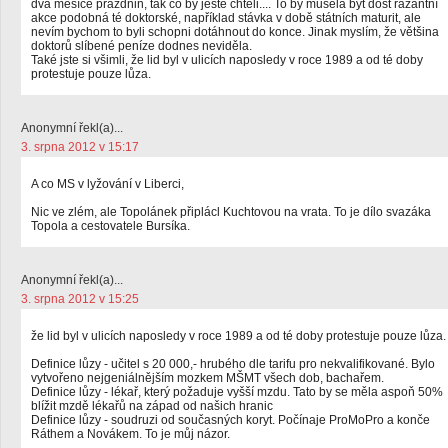
dva měsíce prázdnin, tak co by ještě chtěli.... To by musela být dost razantní
akce podobná té doktorské, například stávka v době státních maturit, ale
nevím bychom to byli schopni dotáhnout do konce. Jinak myslím, že většina
doktorů slíbené peníze dodnes neviděla.
Také jste si všimli, že lid byl v ulicích naposledy v roce 1989 a od té doby
protestuje pouze lůza.
Anonymní řekl(a)...
3. srpna 2012 v 15:17
A co MS v lyžování v Liberci,
Nic ve zlém, ale Topolánek připlácl Kuchtovou na vrata. To je dílo svazáka
Topola a cestovatele Bursíka.
Anonymní řekl(a)...
3. srpna 2012 v 15:25
že lid byl v ulicích naposledy v roce 1989 a od té doby protestuje pouze lůza.
Definice lůzy - učitel s 20 000,- hrubého dle tarifu pro nekvalifikované. Bylo
vytvořeno nejgeniálnějším mozkem MŠMT všech dob, bachařem.
Definice lůzy - lékař, který požaduje vyšší mzdu. Tato by se měla aspoň 50%
blížit mzdě lékařů na západ od našich hranic
Definice lůzy - soudruzi od současných koryt. Počínaje ProMoPro a konče
Ráthem a Novákem. To je můj názor.