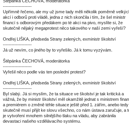
Štěpánka ČECHOVÁ, moderátorka
--------------------
Upřímně řečeno, ale my už jsme tady měli několik poměrně velkýc
akcí i odborů proti vládě, jedna z nich skončila i tím, že šel ministr
financí s odborovým předákem po té akci na pivo, myslíte si, že
skutečně nějaký megaprotest něco takového v naší zemi vyřeší?
Ondřej LIŠKA, předseda Strany zelených, exministr školství
--------------------
Já už nevím, co jiného by to vyřešilo. Já k tomu vyzývám.
Štěpánka ČECHOVÁ, moderátorka
--------------------
Vyřešil něco podle vás ten poslední protest?
Ondřej LIŠKA, předseda Strany zelených, exministr školství
--------------------
Byl slabý. Já si myslím, že ta situace ve školství je tak kritická a
vážná, že by ministr školství měl okamžitě jednat s ministrem finan
a premiérem o změně téhle situace ještě před 1. zářím, anebo tedy
skutečně musí přijít ke slovu všechno, co nám ústava zaručuje, a t
je vytvoření mnohem silnějšího tlaku na vládu, aby zabránila
devastaci našeho vzdělávacího systému.