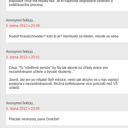
populace chce mít nějaký titul. Je to naprostá degradace vzdělání a
vzdělávacího procesu.
Anonymní řekl(a)...
5. srpna 2012 v 20:38
Rudolf Krautschneider? Kdo to je? Nemluvte za lidstvo, mluvte ze sebe.
Anonymní řekl(a)...
5. srpna 2012 v 20:41
Cituji: "Ty "ušetřené peníze" by šly tak akorát na Úřady práce pro
nezaměstnané učitele a bývalé studenty..."
Jasně, ale jen po nějaké čtyři měsíce, nebo jak dlouho se u nás vyplácí
podpora v nezaměstnanosti. Možná potřebujeme více policistů než VŠ
učitelů.
Anonymní řekl(a)...
5. srpna 2012 v 23:04
Plácáte nesmysly, pane Doležel!