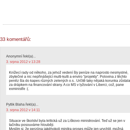
33 komentářů:
Anonymní řekl(a)...
3. srpna 2012 v 13:28
Knížecí rady od někoho, za jehož vedení šly peníze na naprosto nesmyslné,
zbytečné a nic nepřinášející multi-kulti a enviro "projekty". Polovina z těchto
peněz šla do kapes různých zelených o.s.. Určitě taky nějaká korunka zůstal
za drápkem na financování strany. A co MS v lyžování v Liberci, což, pane
exministře :(.
Pytlik Blaha řekl(a)...
3. srpna 2012 v 14:11
Situace ve školství byla kritická už za Liškovo ministrování. Teď už se jen v
tačníku posouváme hlouběji.
Myslím si, že perzóna jakéhokoli minitra proses může jen urychlit, možná