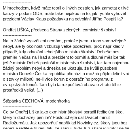
--------------------
Mimochodem, když máte teorii o jiných cestách, jak zametat citlivé
kauzy v podání ODS, máte také nějakou na to, jak rychle vyhověl
prezident Václav Klaus požadavku na odvolání Jiřího Pospíšila?
Ondřej LIŠKA, předseda Strany zelených, exministr školství
--------------------
Na to žádné vysvětlení nemám, protože jsem u toho samozřejmě
nebyl, ale ty okolnosti vzbuzují velké podezření, proč například v
případě, kdy odvolání tehdejšího ministra školství Dobeše nesl
premiér Nečas na Hrad a prezident to odmítl a dlouhé měsíce tak
ještě ministr Dobeš pustošil ministerstvo školství, tak tam najedno
žádný problém nebyl a dneska se ukazuje, že kvůli působení
ministra Dobeše Česká republika přichází a možná přijde definitivn
o stovky milionů, ne-li více korun z operačního programu z
evropských fondů. Tam byla ta rozpočtová obava o ztrátu těhle
prostředků velká. (...)
Štěpánka ČECHOVÁ, moderátorka
--------------------
Co by Ondřej Liška jako exministr školství poradil ředitelům škol,
kterým docházejí peníze? Poslouchejte dál Dvacet minut
Radiožurnálu. Jak upozorňují například Novinky.cz, školy jsou bez
peněz a ředitelé to řeší tak, že slučují třídy. K získání výjimky se t