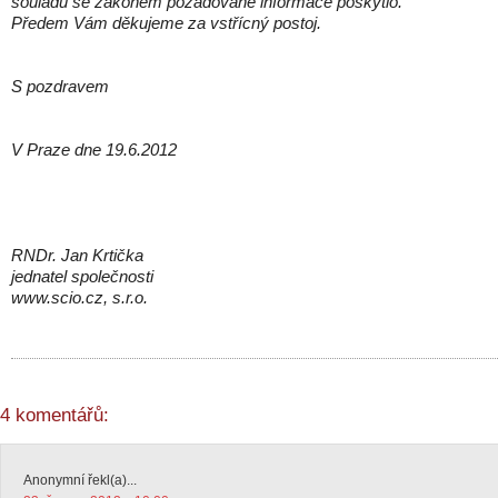
souladu se zákonem požadované informace poskytlo.
Předem Vám děkujeme za vstřícný postoj.
S pozdravem
V Praze dne 19.6.2012
RNDr. Jan Krtička
jednatel společnosti
www.scio.cz, s.r.o.
4 komentářů:
Anonymní řekl(a)...