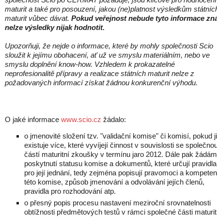
maturit a také pro posouzení, jakou (ne)platnost výsledkům státníc
maturit vůbec dávat.
Pokud veřejnost nebude tyto informace zná
nelze výsledky nijak hodnotit.
Upozorňuji, že nejde o informace, které by mohly společnosti Scio
sloužit k jejímu obohacení, ať už ve smyslu materiálním, nebo ve
smyslu doplnění know-how. Vzhledem k prokazatelné
neprofesionalitě přípravy a realizace státních maturit nelze z
požadovaných informací získat žádnou konkurenční výhodu.
O jaké informace
www.scio.cz
žádalo:
o jmenovité složení tzv. "validační komise" či komisí, pokud j
existuje více, které vyvíjejí činnost v souvislosti se společno
částí maturitní zkoušky v termínu jaro 2012. Dále pak žádám
poskytnutí statusu komise a dokumentů, které určují pravidla
pro její jednání, tedy zejména popisují pravomoci a kompete
této komise, způsob jmenování a odvolávání jejích členů,
pravidla pro rozhodování atp.
o přesný popis procesu nastavení meziroční srovnatelnosti
obtížnosti předmětových testů v rámci společné části maturit