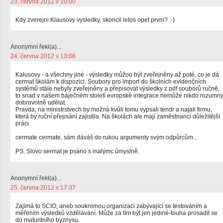
23. června 2012 v 10:00
Kdy zverejni Klausovy vysledky, skoncil letos opet prvni? :-)
Anonymní řekl(a)...
24. června 2012 v 13:06
Kalusovy - a všechny jiné - výsledky můžou být zveřejněny až poté, co je dá
cermat školám k dispozici. Soubory pro import do školních evidenčních
systémů stále nebyly zveřejněny a přepisovat výsledky z pdf souborů ručně,
to snad v našem báječném století evropské integrace nemůže nikdo rozumn
dobrovolně udělat.
Pravda, na ministrstvech by možná kvůli tomu vypsali tendr a najali firmu,
která by ruční přepsání zajistila. Na školách ale mají zaměstnanci důležitější
práci.
cermate cermate, sám dáváš do rukou argumenty svým odpůrcům...
PS. Slovo sermat je psáno s malýmc úmyslně.
Anonymní řekl(a)...
25. června 2012 v 17:37
Zajímá to SCIO, aneb soukromou organizaci zabývající se testováním a
měřením výsledků vzdělávání. Může za tím být jen jediné-touha prosadit se
do maturitního byznysu.