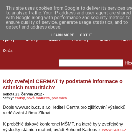
This site uses cookies from Google to deliver its services an
to analyze traffic. Your IP address and user-agent are shared
with Google along with performance and security metrics to
ensure quality of service, generate usage statistics, and to
detect and address abuse.
LEARN MORE
GOT IT
Zprávy
Názory
Inkluze
Pozvánky
MŠMT
Čtení
O nás
Kdy zveřejní CERMAT ty podstatné informace o
státních maturitách?
sobota 23. června 2012
·
Štítky:
causy
,
nová maturita
,
polemika
Dopis www.scio.cz, s.r.o. řediteli Centra pro zjišťování výsledků
vzdělávání Jiřímu Zíkovi.
K proběhlé tiskové konferenci MŠMT, na které byly zveřejněny
výsledky státních maturit, uvádí Bohumil Kartous z
www.scio.cz
: