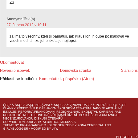
ZS
Anonymní řekl(a)...
27. června 2012 v 10:11
zajima to vsechny, kteri si pamatuji, jak Klaus loni hloupe poskakoval ve
vsech mediich, ze jeho skola je nejlepsi.
Okomentovat
Novější příspěvek
Domovská stránka
Starší pří
Přihlásit se k odběru:
Komentáře k příspěvku (Atom)
ČESKÁ ŠKOLA
JAKO NEZÁVISLÝ ŠKOLSKÝ ZPRAVODAJSKÝ PORTÁL PUBLIKUJE
ČLÁNKY PŘEDEVŠÍM K OŽEHAVÝM ŠKOLSKÝM TÉMATŮM, JAKO JE AKTUÁLNĚ
INKLUZE, REFORMA FINANCOVÁNÍ REGIONÁLNÍHO ŠKOLSTVÍ, KARIÉRNÍ ŘÁD
PEDAGOGŮ, NEBO JEDNOTNÉ PŘIJÍMACÍ ŘÍZENÍ.
ČESKÁ ŠKOLA
UMOŽŇUJE
NECENZUROVANOU DISKUSI ČTENÁŘŮ.
COPYRIGHT © 2000-2015· ALBATROS MEDIA A.S.
THEME
BY
BRIAN GARDNER
· BLOGGERIZED BY
ZONA CEREBRAL
AND
GIRLYBLOGGER
· MODIFIED BY
J4W
BLOGGER
·
P