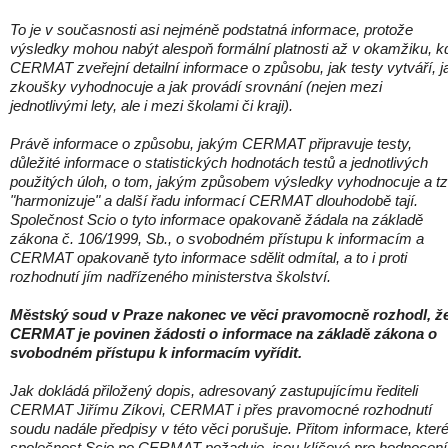
To je v současnosti asi nejméně podstatná informace, protože
výsledky mohou nabýt alespoň formální platnosti až v okamžiku, k
CERMAT zveřejní detailní informace o způsobu, jak testy vytváří, j
zkoušky vyhodnocuje a jak provádí srovnání (nejen mezi
jednotlivými lety, ale i mezi školami či kraji).
Právě informace o způsobu, jakým CERMAT připravuje testy,
důležité informace o statistických hodnotách testů a jednotlivých
použitých úloh, o tom, jakým způsobem výsledky vyhodnocuje a tz
"harmonizuje" a další řadu informací CERMAT dlouhodobě tají.
Společnost Scio o tyto informace opakovaně žádala na základě
zákona č. 106/1999, Sb., o svobodném přístupu k informacím a
CERMAT opakovaně tyto informace sdělit odmítal, a to i proti
rozhodnutí jím nadřízeného ministerstva školství.
Městský soud v Praze nakonec ve věci pravomocně rozhodl, ž
CERMAT je povinen žádosti o informace na základě zákona o
svobodném přístupu k informacím vyřídit.
Jak dokládá přiložený dopis, adresovaný zastupujícímu řediteli
CERMAT Jiřímu Zíkovi, CERMAT i přes pravomocné rozhodnutí
soudu nadále předpisy v této věci porušuje. Přitom informace, kter
společnost Scio po CERMAT požaduje, jsou klíčové pro hodnocení