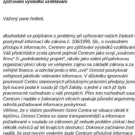
zjišťování výsledků vzdělávání
Vážený pane řediteli,
dlouhodobě se potýkáme s problémy při vyřizování našich žádostí 
poskytnutí informací dle zákona č. 106/1999, Sb., o svobodném
přístupu k informacím, Centrem pro zjišťování výsledků vzdělávání
Váš předchůdce zcela zjevně pojímal Centrum jako svoji „soukro
firmu“ či „podnikatelský projekt“, nikoliv jako státní příspěvkovou
organizaci plnící úkoly ve veřejném zájmu na základě zákona a za
veřejné finance, a odmítal proto o této „své“ činnosti poskytovat
veřejnosti jakékoliv relevantní informace. V důsledku ignorování
povinností Centru stanovených příslušnými právními předpisy jsm
byli nuceni podat k soudu již čtyři žaloby, o jedné z nich již bylo
pravomocně rozhodnuto v náš prospěch. Přes toto rozhodnutí sou
Centrum i nadále v žalovaných věcech opakuje původní argumenty
odmítá požadované informace poskytnout.
Věříme, že s Vaším pověřením řízení Centra se situace obrátí k
lepšímu, činnost Centra se stane transparentnější a informace
požadované v souladu se zákonem již nebude problém získat i bez
několik měsíců až let trvajících obstrukcí. Dokonce začínáme živit
naději, že pod novým vedením bude Centrum příslušné informace