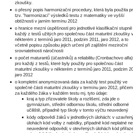
zkoušky.
o přesný popis harmonizační procedury, která byla použita p
tzv. "harmonizaci" výsledků testu z matematiky ve vyšší
obtížnosti v jarním termínu 2012
o hranice mezní úspěšnosti pro jednotlivé klasifikační stupně
každý z testů užitých pro společnou část maturitní zkoušky 
některém z termínů jaro 2011, podzim 2011, jaro 2012, a to
včetně popisu způsobu jejich určení při zajištění meziroční
srovnatelnosti náročnosti
o počet maturantů (účastníků) a reliabilitu (Cronbachovo alfa)
pro každý z testů, které byly použity pro společnou část
maturitní zkoušky v některém z termínů jaro 2011, podzim 2
jaro 2012
o kompletní anonymizovaná data za každý test použitý ve
společné části maturitní zkoušky v termínu jaro 2012, přiče
za každého žáka v každém testu mj. tyto údaje:
kraj a typ zřizovatele školy a rozlišení, zda jde o
gymnázium, střední odbornou školu, střední odborné
učiliště, případně typ školy v tomto výčtu neuvedený
kódy odpovědí žáků v jednotlivých úlohách: v uzavřen
úlohách kód volby z nabídky, případně kód neplatné n
neuvedené odpovědi; v otevřených úlohách kód přiřaz