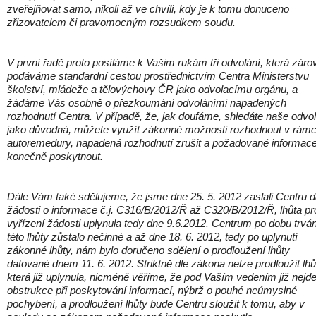
zveřejňovat samo, nikoli až ve chvíli, kdy je k tomu donuceno
zřizovatelem či pravomocným rozsudkem soudu.
V první řadě proto posíláme k Vašim rukám tři odvolání, která záro
podáváme standardní cestou prostřednictvím Centra Ministerstvu
školství, mládeže a tělovýchovy ČR jako odvolacímu orgánu, a
žádáme Vás osobně o přezkoumání odvoláními napadených
rozhodnutí Centra. V případě, že, jak doufáme, shledáte naše odvo
jako důvodná, můžete využít zákonné možnosti rozhodnout v rámc
autoremedury, napadená rozhodnutí zrušit a požadované informac
konečně poskytnout.
Dále Vám také sdělujeme, že jsme dne 25. 5. 2012 zaslali Centru d
žádosti o informace č.j. C316/B/2012/Ř až C320/B/2012/Ř, lhůta pr
vyřízení žádosti uplynula tedy dne 9.6.2012. Centrum po dobu trván
této lhůty zůstalo nečinné a až dne 18. 6. 2012, tedy po uplynutí
zákonné lhůty, nám bylo doručeno sdělení o prodloužení lhůty
datované dnem 11. 6. 2012. Striktně dle zákona nelze prodloužit lhů
která již uplynula, nicméně věříme, že pod Vaším vedením již nejde
obstrukce při poskytování informací, nýbrž o pouhé neúmyslné
pochybení, a prodloužení lhůty bude Centru sloužit k tomu, aby v