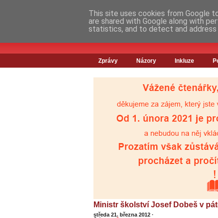
This site uses cookies from Google to 
are shared with Google along with per
statistics, and to detect and address
Zprávy
Názory
Inkluze
P
Ministr školství Josef Dobeš v pá
středa 21. března 2012
·