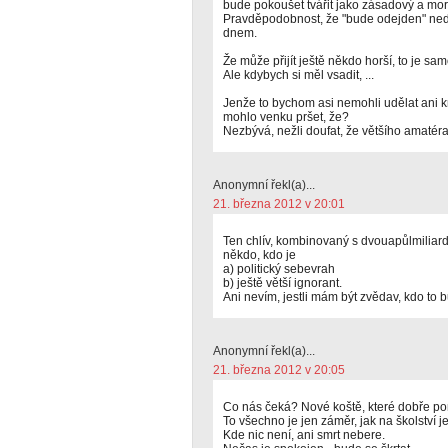
bude pokoušet tvářit jako zásadový a mor
Pravděpodobnost, že "bude odejden" ne
dnem.
Že může přijít ještě někdo horší, to je s
Ale kdybych si měl vsadit, ...
Jenže to bychom asi nemohli udělat ani kr
mohlo venku pršet, že?
Nezbývá, nežli doufat, že většího amatér
Anonymní řekl(a)...
21. března 2012 v 20:01
Ten chlív, kombinovaný s dvouapůlmilia
někdo, kdo je
a) politický sebevrah
b) ještě větší ignorant.
Ani nevím, jestli mám být zvědav, kdo to 
Anonymní řekl(a)...
21. března 2012 v 20:05
Co nás čeká? Nové koště, které dobře p
To všechno je jen záměr, jak na školství ješ
Kde nic není, ani smrt nebere.