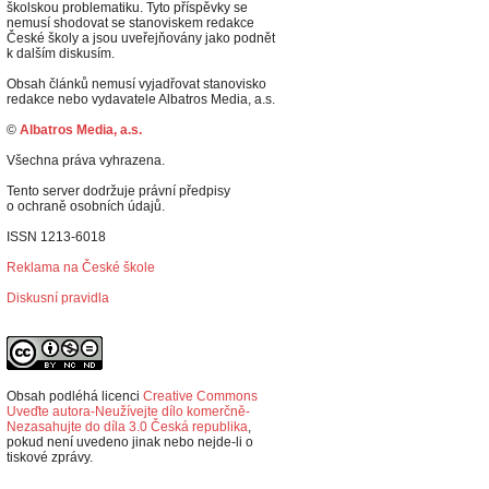
školskou problematiku. Tyto příspěvky se
nemusí shodovat se stanoviskem redakce
České školy a jsou uveřejňovány jako podnět
k dalším diskusím.
Obsah článků nemusí vyjadřovat stanovisko
redakce nebo vydavatele Albatros Media, a.s.
©
Albatros Media, a.s.
Všechna práva vyhrazena.
Tento server dodržuje právní předpisy
o ochraně osobních údajů.
ISSN 1213-6018
Reklama na České škole
Diskusní pravidla
Obsah podléhá licenci
Creative Commons
Uveďte autora-Neužívejte dílo komerčně-
Nezasahujte do díla 3.0 Česká republika
,
p
okud není uvedeno jinak nebo nejde-li o
tiskové zprávy.