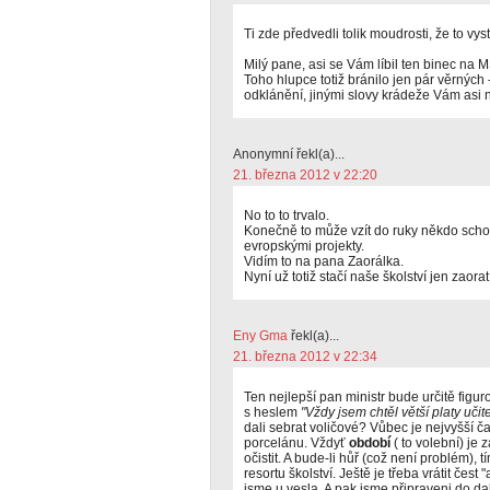
Ti zde předvedli tolik moudrosti, že to vy
Milý pane, asi se Vám líbil ten binec na M
Toho hlupce totiž bránilo jen pár věrných 
odklánění, jinými slovy krádeže Vám asi ni
Anonymní řekl(a)...
21. března 2012 v 22:20
No to to trvalo.
Konečně to může vzít do ruky někdo sch
evropskými projekty.
Vidím to na pana Zaorálka.
Nyní už totiž stačí naše školství jen zaora
Eny Gma
řekl(a)...
21. března 2012 v 22:34
Ten nejlepší pan ministr bude určitě figur
s heslem
"Vždy jsem chtěl větší platy uči
dali sebrat voličové? Vůbec je nejvyšší čas
porcelánu. Vždyť
období
( to volební) je 
očistit. A bude-li hůř (což není problém), 
resortu školství. Ještě je třeba vrátit čes
jsme u vesla. A pak jsme připraveni do da