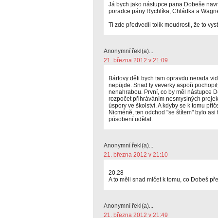
Já bych jako nástupce pana Dobeše navr
poradce pány Rychlíka, Chládka a Wagn
Ti zde předvedli tolik moudrosti, že to vy
Anonymní řekl(a)...
21. března 2012 v 21:09
Bártovy děti bych tam opravdu nerada vidě
nepůjde. Snad ty veverky aspoň pochopily,
nenahrabou. První, co by měl nástupce Do
rozpočet přihráváním nesmyslných projekt
úspory ve školství. A kdyby se k tomu přiče
Nicméně, ten odchod "se štítem" bylo asi 
působení udělal.
Anonymní řekl(a)...
21. března 2012 v 21:10
20.28
A to měli snad mlčet k tomu, co Dobeš př
Anonymní řekl(a)...
21. března 2012 v 21:49