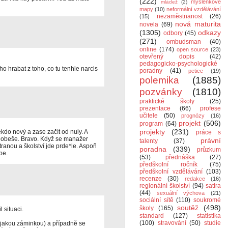
(222)
myšlenkové
mládež
(2)
mapy
(10)
neformální vzdělávání
nezaměstnanost
(26)
(15)
nová maturita
novela
(69)
(1305)
odkazy
odbory
(45)
(271)
ombudsman
(40)
online
(174)
open source
(23)
otevřený dopis
(42)
pedagogicko-psychologické
o hrabat z toho, co tu tenhle narcis
poradny
(41)
petice
(19)
polemika
(1885)
pozvánky
(1810)
praktické školy
(25)
prezentace
(66)
profese
učitele
(50)
prognózy
(16)
projekt
(506)
program
(64)
projekty
(231)
kdo nový a zase začít od nuly. A
práce s
Dobeše. Bravo. Když se manažer
právní
talenty
(37)
ranou a školství jde prde*le. Aspoň
poradna
(339)
průzkum
be.
(53)
přednáška
(27)
předškolní ročník
(75)
předškolní vzdělávání
(103)
recenze
(30)
redakce
(16)
regionální školství
(94)
satira
(44)
sexuální výchova
(21)
sociální sítě
(110)
soukromé
soutěž
(498)
školy
(165)
 situaci.
standard
(127)
statistika
(100)
stravování
(50)
studie
ějakou záminkou) a případně se