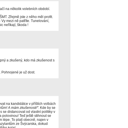
stačí na několik volebních období.
ŠMT. Zřejmě jste z něho měl profit.
- Vy mezi ně patříte. Tunelování,
c neříkají, škoda !
opný a zkušený, kdo má zkušenost s
t. Pohnojené je už dost.
ovat na kandidátce v příštích volbách
telům! A mám zkušenosti!"
. Kde by se
 se distancovat od vlastní politiky v
za polovinou! Teď ještě stihnout se
tím lépe. To platí obecně, najen v
t "azylantům ze Švýcarska, dokud
lšího kola!