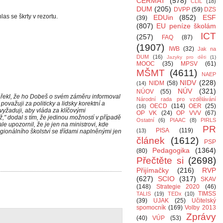
CERMAT
(578)
CLIL
(18)
DUM
(205)
DVPP
(59)
DZS
s se škrty v rezortu.
EDUin
(852)
ESF
(39)
(807)
EU peníze školám
ICT
(257)
FAQ
(87)
(1907)
IWB
(32)
Jak na
DUM
(16)
Jazyky pro děti
(1)
MOOC
(35)
MPSV
(61)
MŠMT
(4611)
NAEP
NIDV
(228)
NIDM
(58)
(14)
NÚV
(321)
NÚOV
(55)
y řekl, že ho Dobeš o svém záměru informoval
Národní rada pro vzdělávání
ovažuji za politicky a lidsky korektní a
OECD
(114)
OER
(25)
(16)
 vyžaduji, aby vláda za klíčovými
OP VK
(24)
OP VVV
(67)
," dodal s tím, že jedinou možností v případě
Ostatní
(6)
PIAAC
(8)
PIRLS
e upozornil, že je jen na ministrovi, kde
PR
PISA
(119)
(13)
egionálního školství se třídami naplněnými jen
článek
(1612)
PSP
Pedagogika
(1364)
(80)
Přečtěte si
(2698)
Přijímačky
(216)
RVP
(627)
SCIO
(317)
SKAV
(148)
Strategie 2020
(46)
TIMSS
TALIS
(19)
TEDx
(10)
(39)
UJAK
(25)
Učitelský
spomocník
(169)
Volby 2013
Zprávy
(40)
VÚP
(53)