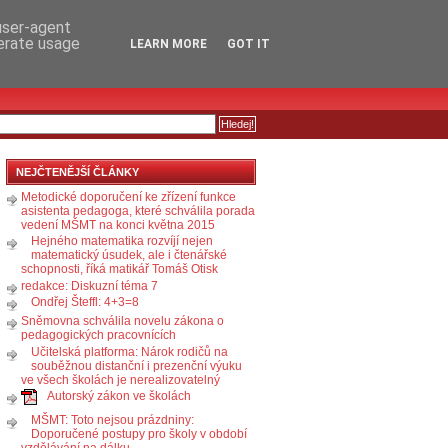
RSS
KOMENTÁŘE
 user-agent
nerate usage
LEARN MORE
GOT IT
NEJČTENĚJŠÍ ČLÁNKY
Metodické doporučení ke zřízení funkce
asistenta pedagoga, které schválila porada
vedení MŠMT na konci května 2015
Hejného matematika rozvíjí nejen
matematický úsudek, ale i čtenářské
schopnosti, říká matikář Tomáš Otisk
redakce: Diskuzní téma 7
Ondřej Šteffl: 4+3=8
Sněmovna schválila novelu zákona o
pedagogických pracovnících
Učitelská platforma: Nárok rodičů na
souběžnou distanční i prezenční výuku
ve všech školách je nerealizovatelný
Autorský zákon ve školách
MŠMT: Toto nejsou prázdniny:
Doporučené postupy pro školy v období
vzdělávání na dálku