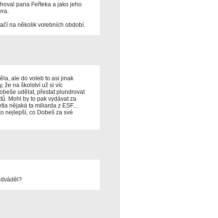
hoval pana Feřteka a jako jeho
era.
stačí na několik volebních období.
la, ale do voleb to asi jinak
 že na školství už si víc
beše udělat, přestat plundrovat
ů. Mohl by to pak vydávat za
tla nějaká ta miliarda z ESF...
to nejlepší, co Dobeš za své
edváděl?