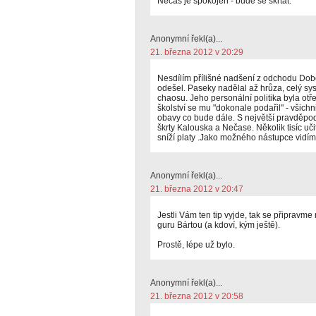
Nečas je spokojen - bude se škrtat.
Anonymní řekl(a)...
21. března 2012 v 20:29
Nesdílím přílišné nadšení z odchodu Dobe
odešel. Paseky nadělal až hrůza, celý sy
chaosu. Jeho personální politika byla otř
školství se mu "dokonale podařil" - všichn
obavy co bude dále. S největší pravděpo
škrty Kalouska a Nečase. Několik tisíc uč
sníží platy .Jako možného nástupce vidím
Anonymní řekl(a)...
21. března 2012 v 20:47
Jestli Vám ten tip vyjde, tak se připravm
guru Bártou (a kdoví, kým ještě).
Prostě, lépe už bylo.
Anonymní řekl(a)...
21. března 2012 v 20:58