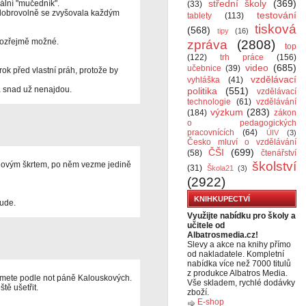
střední školy
(369)
ální "mučedník".
(33)
dobrovolně se zvyšovala každým
testování
tablety
(113)
tisková
(568)
tipy
(16)
amozřejmě možné.
zpráva
(2808)
top
(122)
trh práce
(156)
video
(685)
učebnice
(39)
ok před vlastní práh, protože by
vzdělávací
vyhláška
(41)
a snad už nenajdou.
politika
(551)
vzdělávací
technologie
(61)
vzdělávání
výzkum
(283)
(184)
zákon
o pedagogických
pracovnících
(64)
ÚIV
(3)
Česko mluví o vzdělávání
ČŠI
(699)
(58)
čtenářství
školství
rdovým škrtem, po něm vezme jedině
(31)
Škola21
(3)
(2922)
KNIHKUPECTVÍ
bude.
Využijte nabídku pro školy a
učitele od
Albatrosmedia.cz!
Slevy a akce na knihy přímo
od nakladatele. Kompletní
nabídka více než 7000 titulů
z produkce Albatros Media.
omete podle not páně Kalouskových.
Vše skladem, rychlé dodávky
tě ušetřit.
zboží.
E-shop