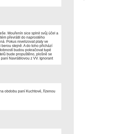
še. Mouřenín sice splnil svůj účel a
stém převrátil do naprostého
ená. Pokus nivelizovat platy ve
i berou stejně. A do toho přichází
dobností budou pokračovat tupé
itelů bude propuštěno, plošně se
 paní Navrátilovou z VV. Ignorant
e na obdobu paní Kuchtové, řízenou