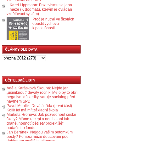
Karel Lippmann: Pozitivismus a jeho
meze (K dogmatu, kterým je ovládán
vzdělávací systém)
Proč je nutné ve školách
opustit výchovu
k poslušnosti
ČLÁNKY DLE DATA
UČITELSKÉ LISTY
Adéla Karásková Skoupá: Nejde jen
„ušmiknout“ devátý ročník. Mělo by to obří
negativní důsledky, varuje sociolog před
návrhem SPD
Pavel Mentlík: Devátá třída (první část):
Kolik let má mít základní škola
Markéta Hronová: Jak pozvednout české
školy? Máme recept a není to ani tak
drahé, hodnotí pětiletý projekt šéf
nadačního fondu
Jan Beránek: Nejdou vašim potomkům
počty? Pomoci může doučování pod
dohledem umělé inteligence