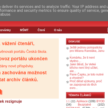
deliver its services and to analyze traffic. Your IP address and
formance and security metrics to ensure quality of service, ge
 abuse.
ozvánky
MŠMT
Čtení
O nás
DISKUSE
Ještě jednou polopaticky
pro Milana Randáka, Janu
...
Komárku, že ti není
stydno....
Jaké štěstí, že Velké
břicho není líný učitel,
ale...
Pane Čapku, je toto nutné
a vhodné?
Proč dělat výzkumy, proč
se zapojovat do těch
evro...
TÉMATA ČLÁNKŮ
tek rezignuje
Aplikace
(109)
BYOD
1:1
(22)
(34)
Bezplatně
(102)