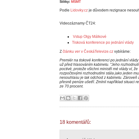
Štítky:
MŠMT
Podle
Lidovky.cz
je důvodem rezignace nesouhla
Videozáznamy ČT24:
Vstup Olgy Málkové
Tisková konference po jednání vlády
Z
článku
ver
v ČeskáTelevize.cz
vybíráme:
Premiér na tiskové konferenci po jednání vlád
už před hlasováním kabinetu. "Jeho rozhodnutí p
poctivé, protože všichni ministři mé vlády ví, že
rozpočtovými rozhodnutími stála jako jeden muž
nesouhlasu je tak odchod z kabinetu. Zároveň al
přesně peníze ušetří. Zmínil například situaci r
ze 70 procent.
18 komentářů: