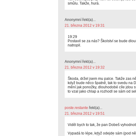
smůlu. Takže, hurá.
Anonymní řekl(a)...
21. března 2012 v 19:31
19:29
Postavil se za nás? Školství se bude dlouh
natropil.
Anonymní řekl(a)...
21. března 2012 v 19:32
Škoda, držel jsem mu palce. Takže zas ně
když bude něco špatně, tak to svedu na 
mění jak ponožky, dlouhodobé cíle jdou st
to vzal jako chlap a rozhodl se sám od se
poste.restante
řekl(a)...
21. března 2012 v 19:51
Viděl bych to tak, že pan Dobeš vyhodnotil
Vypadá to lépe, když odejde sám (pod n