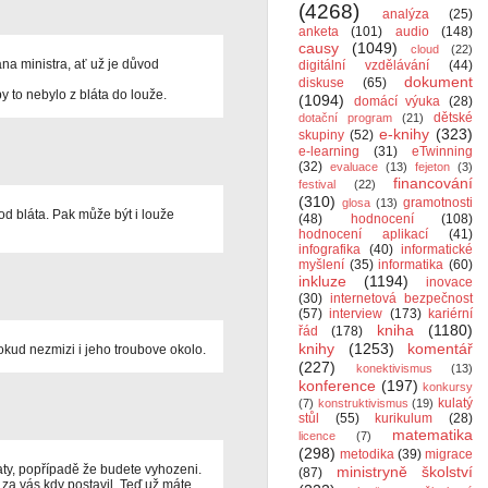
(4268)
analýza
(25)
anketa
(101)
audio
(148)
causy
(1049)
cloud
(22)
a ministra, ať už je důvod
digitální vzdělávání
(44)
dokument
diskuse
(65)
by to nebylo z bláta do louže.
(1094)
domácí výuka
(28)
dětské
dotační program
(21)
e-knihy
(323)
skupiny
(52)
e-learning
(31)
eTwinning
(32)
evaluace
(13)
fejeton
(3)
financování
festival
(22)
(310)
gramotnosti
glosa
(13)
 od bláta. Pak může být i louže
(48)
hodnocení
(108)
hodnocení aplikací
(41)
infografika
(40)
informatické
myšlení
(35)
informatika
(60)
inkluze
(1194)
inovace
(30)
internetová bezpečnost
(57)
interview
(173)
kariérní
kniha
(1180)
řád
(178)
knihy
(1253)
komentář
okud nezmizi i jeho troubove okolo.
(227)
konektivismus
(13)
konference
(197)
konkursy
kulatý
(7)
konstruktivismus
(19)
stůl
(55)
kurikulum
(28)
matematika
licence
(7)
(298)
metodika
(39)
migrace
aty, popřípadě že budete vyhozeni.
ministryně školství
(87)
e za vás kdy postavil. Teď už máte