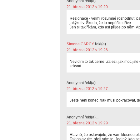
Anonymní řekl(a)...
21. března 2012 v 19:20
Rezignace - velmi rozumné rozhodnutí pan
jakýkoliv. Škoda, že to nepřišlo dříve.
Jen si tak říkám, kdo asi přijde po něm. A
Simona CARCY
řekl(a)...
21. března 2012 v 19:26
Nevidím to tak černě. Záleží, jak moc jste
krásná.
Anonymní řekl(a)...
21. března 2012 v 19:27
Jeste neni konec, tlak musi pokracovat, d
Anonymní řekl(a)...
21. března 2012 v 19:29
Hlavně, že oslavujete, že vám klesnou pl
Tak oslavujte, přeji vám to. Jediný, kdo s