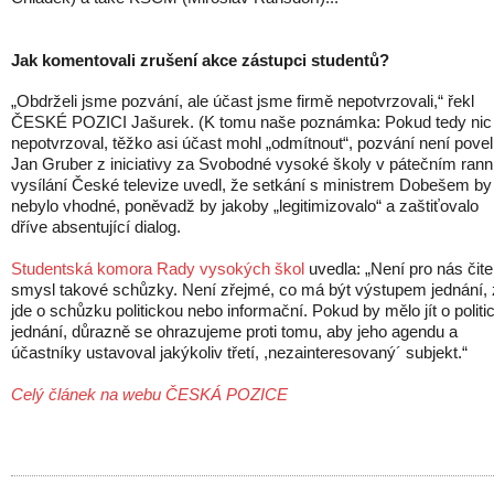
Jak komentovali zrušení akce zástupci studentů?
„Obdrželi jsme pozvání, ale účast jsme firmě nepotvrzovali,“ řekl
ČESKÉ POZICI Jašurek. (K tomu naše poznámka: Pokud tedy nic
nepotvrzoval, těžko asi účast mohl „odmítnout“, pozvání není povel
Jan Gruber z iniciativy za Svobodné vysoké školy v pátečním ran
vysílání České televize uvedl, že setkání s ministrem Dobešem by
nebylo vhodné, poněvadž by jakoby „legitimizovalo“ a zaštiťovalo
dříve absentující dialog.
Studentská komora Rady vysokých škol
uvedla: „Není pro nás čite
smysl takové schůzky. Není zřejmé, co má být výstupem jednání,
jde o schůzku politickou nebo informační. Pokud by mělo jít o politi
jednání, důrazně se ohrazujeme proti tomu, aby jeho agendu a
účastníky ustavoval jakýkoliv třetí, ,nezainteresovaný´ subjekt.“
Celý článek na webu ČESKÁ POZICE