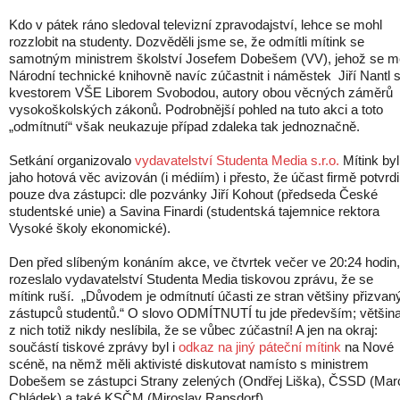
Kdo v pátek ráno sledoval televizní zpravodajství, lehce se mohl
rozzlobit na studenty. Dozvěděli jsme se, že odmítli mítink se
samotným ministrem školství Josefem Dobešem (VV), jehož se m
Národní technické knihovně navíc zúčastnit i náměstek Jiří Nantl 
kvestorem VŠE Liborem Svobodou, autory obou věcných záměrů
vysokoškolských zákonů. Podrobnější pohled na tuto akci a toto
„odmítnutí“ však neukazuje případ zdaleka tak jednoznačně.
Setkání organizovalo
vydavatelství Studenta Media s.r.o.
Mítink byl
jaho hotová věc avizován (i médiím) i přesto, že účast firmě potvrdil
pouze dva zástupci: dle pozvánky Jiří Kohout (předseda České
studentské unie) a Savina Finardi (studentská tajemnice rektora
Vysoké školy ekonomické).
Den před slíbeným konáním akce, ve čtvrtek večer ve 20:24 hodin,
rozeslalo vydavatelství Studenta Media tiskovou zprávu, že se
mítink ruší. „Důvodem je odmítnutí účasti ze stran většiny přizvan
zástupců studentů.“ O slovo ODMÍTNUTÍ tu jde především; většin
z nich totiž nikdy neslíbila, že se vůbec zúčastní! A jen na okraj:
součástí tiskové zprávy byl i
odkaz na jiný páteční mítink
na Nové
scéně, na němž měli aktivisté diskutovat namísto s ministrem
Dobešem se zástupci Strany zelených (Ondřej Liška), ČSSD (Mar
Chládek) a také KSČM (Miroslav Ransdorf)...