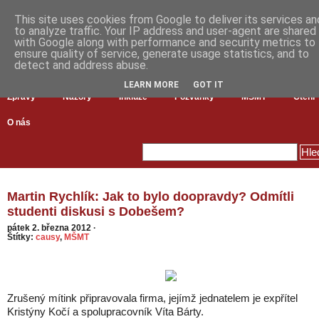
This site uses cookies from Google to deliver its services an
to analyze traffic. Your IP address and user-agent are shared
with Google along with performance and security metrics to
ensure quality of service, generate usage statistics, and to
detect and address abuse.
LEARN MORE
GOT IT
Zprávy
Názory
Inkluze
Pozvánky
MŠMT
Čtení
O nás
Martin Rychlík: Jak to bylo doopravdy? Odmítli
studenti diskusi s Dobešem?
pátek 2. března 2012
·
Štítky:
causy
,
MŠMT
Zrušený mítink připravovala firma, jejímž jednatelem je expřítel
Kristýny Kočí a spolupracovník Víta Bárty.