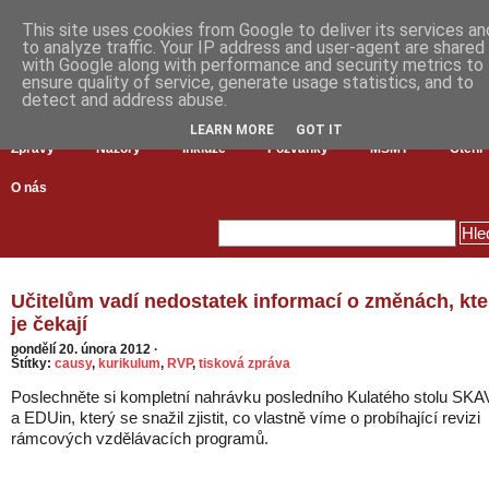
This site uses cookies from Google to deliver its services an
to analyze traffic. Your IP address and user-agent are shared
with Google along with performance and security metrics to
ensure quality of service, generate usage statistics, and to
detect and address abuse.
LEARN MORE
GOT IT
Zprávy
Názory
Inkluze
Pozvánky
MŠMT
Čtení
O nás
Učitelům vadí nedostatek informací o změnách, kte
je čekají
pondělí 20. února 2012
·
Štítky:
causy
,
kurikulum
,
RVP
,
tisková zpráva
Poslechněte si kompletní nahrávku posledního Kulatého stolu SKA
a EDUin, který se snažil zjistit, co vlastně víme o probíhající revizi
rámcových vzdělávacích programů.