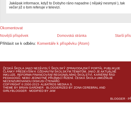
Jaképak informace, když to Dobyho ráno napadne ( nějaký nesmysl ), tak
večer již o tom referuje v televizi.
Okomentovat
Novější příspěvek
Domovská stránka
Starší pří
Přihlásit se k odběru:
Komentáře k příspěvku (Atom)
ČESKÁ ŠKOLA
JAKO NEZÁVISLÝ ŠKOLSKÝ ZPRAVODAJSKÝ PORTÁL PUBLIKUJE
ČLÁNKY PŘEDEVŠÍM K OŽEHAVÝM ŠKOLSKÝM TÉMATŮM, JAKO JE AKTUÁLNĚ
INKLUZE, REFORMA FINANCOVÁNÍ REGIONÁLNÍHO ŠKOLSTVÍ, KARIÉRNÍ ŘÁD
PEDAGOGŮ, NEBO JEDNOTNÉ PŘIJÍMACÍ ŘÍZENÍ.
ČESKÁ ŠKOLA
UMOŽŇUJE
NECENZUROVANOU DISKUSI ČTENÁŘŮ.
COPYRIGHT © 2000-2015· ALBATROS MEDIA A.S.
THEME
BY
BRIAN GARDNER
· BLOGGERIZED BY
ZONA CEREBRAL
AND
GIRLYBLOGGER
· MODIFIED BY
J4W
BLOGGER
·
P