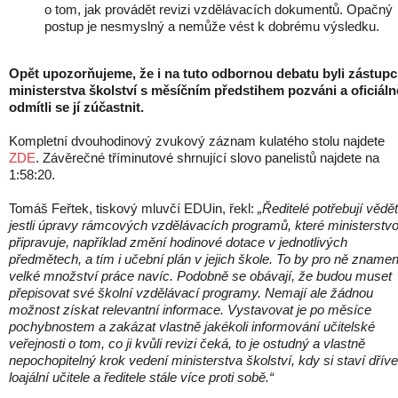
o tom, jak provádět revizi vzdělávacích dokumentů. Opačný
postup je nesmyslný a nemůže vést k dobrému výsledku.
Opět upozorňujeme, že i na tuto odbornou debatu byli zástupc
ministerstva školství s měsíčním předstihem pozváni a oficiáln
odmítli se jí zúčastnit.
Kompletní dvouhodinový zvukový záznam kulatého stolu najdete
ZDE
. Závěrečné tříminutové shrnující slovo panelistů najdete na
1:58:20.
Tomáš Feřtek, tiskový mluvčí EDUin, řekl:
„Ředitelé potřebují vědět
jestli úpravy rámcových vzdělávacích programů, které ministerstv
připravuje, například změní hodinové dotace v jednotlivých
předmětech, a tím i učební plán v jejich škole. To by pro ně zname
velké množství práce navíc. Podobně se obávají, že budou muset
přepisovat své školní vzdělávací programy. Nemají ale žádnou
možnost získat relevantní informace. Vystavovat je po měsíce
pochybnostem a zakázat vlastně jakékoli informování učitelské
veřejnosti o tom, co ji kvůli revizi čeká, to je ostudný a vlastně
nepochopitelný krok vedení ministerstva školství, kdy si staví dříve
loajální učitele a ředitele stále více proti sobě.“