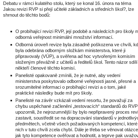
Debatu v rámci kulatého stolu, který se konal 16. února na téma
Jakou revizi RVP si přejí učitelé základních a středních škol?, lze
shrnout do těchto bodů:
O probíhající revizi RVP, její podobě a následcích pro školy 
odborná veřejnost minimální množství informací.
Odborná úroveň revize byla zásadně poškozena ve chvíli, k
byla odebrána odborným složkám ministerstva, které ji
připravovaly (VÚP), a svěřena ad hoc vytvořeným komisím
složeným převážně z učitelů a ředitelů škol. Tento názor sdílí 
někteří členové těchto komisí.
Panelisté opakovaně zmínili, že je nutné, aby vedení
ministerstva poskytovalo odborné veřejnosti jasné, přesné a
srozumitelné informaci o probíhající revizi a o tom, jaké
praktické následky bude mít pro školy.
Panelisté na závěr vzkázali vedení resortu, že považují za
chybu uspěchané začlenění „testovacích“ standardů do RVP
upozornili, že nejrozumnější by bylo nepřipravený proces rev
zastavit, soustředit se na dopracování standardů v jednotlivý
předmětech, včetně všech požadovaných kompetencí, které
nich v tuto chvíli zcela chybí. Dále je třeba se věnovat otázce
jak tyto kompetence ověřovat a hodnotit, a teprve pak uvažo