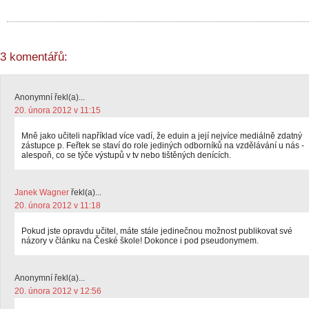
3 komentářů:
Anonymní řekl(a)...
20. února 2012 v 11:15
Mně jako učiteli například více vadí, že eduin a její nejvíce mediálně zdatný
zástupce p. Feřtek se staví do role jediných odborníků na vzdělávání u nás -
alespoň, co se týče výstupů v tv nebo tištěných denících.
Janek Wagner
řekl(a)...
20. února 2012 v 11:18
Pokud jste opravdu učitel, máte stále jedinečnou možnost publikovat své
názory v článku na České škole! Dokonce i pod pseudonymem.
Anonymní řekl(a)...
20. února 2012 v 12:56