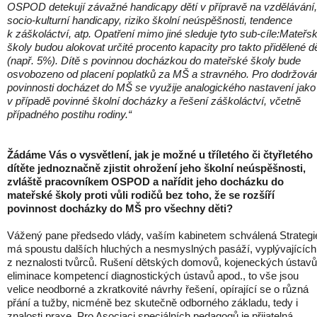
OSPOD detekují závažné handicapy dětí v přípravě na vzdělávání,
socio-kulturní handicapy, riziko školní neúspěšnosti, tendence
k záškoláctví, atp. Opatření mimo jiné sleduje tyto sub-cíle:Mateřs
školy budou alokovat určité procento kapacity pro takto přidělené dě
(např. 5%). Dítě s povinnou docházkou do mateřské školy bude
osvobozeno od placení poplatků za MŠ a stravného. Pro dodržová
povinnosti docházet do MŠ se využije analogického nastavení jako
v případě povinné školní docházky a řešení záškoláctví, včetně
případného postihu rodiny.“
Žádáme Vás o vysvětlení, jak je možné u tříletého či čtyřletého
dítěte jednoznačně zjistit ohrožení jeho školní neúspěšnosti,
zvláště pracovníkem OSPOD a nařídit jeho docházku do
mateřské školy proti vůli rodičů bez toho, že se rozšíří
povinnost docházky do MŠ pro všechny děti?
Vážený pane předsedo vlády, vaším kabinetem schválená Strategi
má spoustu dalších hluchých a nesmyslných pasáží, vyplývajících
z neznalosti tvůrců. Rušení dětských domovů, kojeneckých ústavů
eliminace kompetencí diagnostických ústavů apod., to vše jsou
velice neodborné a zkratkovité návrhy řešení, opírající se o různá
přání a tužby, nicméně bez skutečně odborného základu, tedy i
znalosti praxe. Pro Asociaci speciálních pedagogů je přijatelná