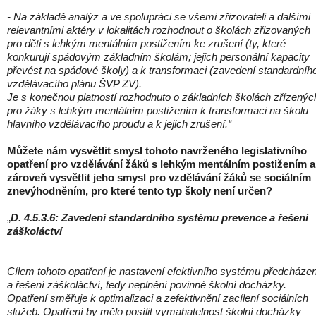
- Na základě analýz a ve spolupráci se všemi zřizovateli a dalšími
relevantními aktéry v lokalitách rozhodnout o školách zřizovaných
pro děti s lehkým mentálním postižením ke zrušení (ty, které
konkurují spádovým základním školám; jejich personální kapacity
převést na spádové školy) a k transformaci (zavedení standardníh
vzdělávacího plánu ŠVP ZV).
Je s konečnou platností rozhodnuto o základních školách zřízenýc
pro žáky s lehkým mentálním postižením k transformaci na školu
hlavního vzdělávacího proudu a k jejich zrušení.“
Můžete nám vysvětlit smysl tohoto navrženého legislativního
opatření pro vzdělávání žáků s lehkým mentálním postižením a
zároveň vysvětlit jeho smysl pro vzdělávání žáků se sociálním
znevýhodněním, pro které tento typ školy není určen?
„
D. 4.5.3.6: Zavedení standardního systému prevence a řešení
záškoláctví
Cílem tohoto opatření je nastavení efektivního systému předcházen
a řešení záškoláctví, tedy neplnění povinné školní docházky.
Opatření směřuje k optimalizaci a zefektivnění zacílení sociálních
služeb. Opatření by mělo posílit vymahatelnost školní docházky