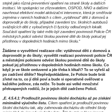
stejně jako různá preventivní opatření na straně školy a dalších
institucí. Ve spolupráci se zřizovatelem, OSPOD, NNO a dalšími
navrhnout efektivní model aktivizační intervence, která je směřová
zejména v ranních hodinách s cílem „vytáhnout“ děti z domovů a
doprovodit je do školy, případné zavedení tzv. školních autobusů
svážejících děti z vyloučených či fyzicky odloučených lokalit.
Součástí opatření by také mělo být zavedení povinnosti Policie ČR
městských policií odvést školou povinné dítě do školy pokud jej
přistihnou v dopoledních hodinách mimo školu.“
Žádáme o vysvětlení realizace cíle: vytáhnout děti z domovů a
doprovodit je do školy; vysvětlit realizaci povinnosti policie Č
a městskými policiemi odvést školou povinné dítě do školy
pokud jej přistihnou v dopoledních hodinách mimo školu. Co
když je ve škole omluvené a jde třeba k lékaři? To se vyřeší až
po zadržení dítěte? Nepředpokládáme, že Policie bude brát
zřetel na to, co jí dítě poví a bude si operativně ověřovat u
každého jedince, zda nelže
.
To bude asi velké množství
překvapených rodičů, že je jejich dítě zadrženo Policií.
„
E. 4.5.4.1: Prodloužit povinnou školní docházku až po získání
minimálně výučního listu.
Cílem opatření je prodloužit povinnou
školní docházku tak, aby zahrnovala docházku do střední školy