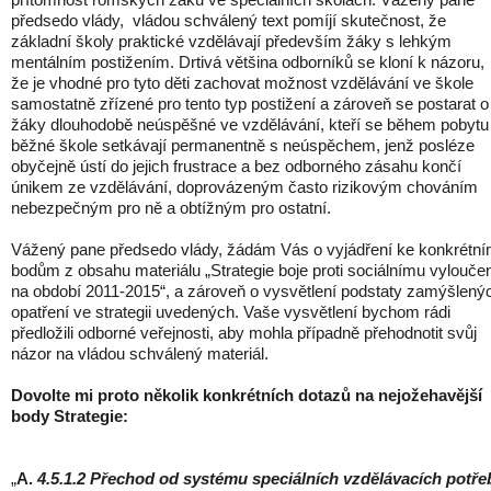
předsedo vlády, vládou schválený text pomíjí skutečnost, že
základní školy praktické vzdělávají především žáky s lehkým
mentálním postižením. Drtivá většina odborníků se kloní k názoru,
že je vhodné pro tyto děti zachovat možnost vzdělávání ve škole
samostatně zřízené pro tento typ postižení a zároveň se postarat o
žáky dlouhodobě neúspěšné ve vzdělávání, kteří se během pobytu
běžné škole setkávají permanentně s neúspěchem, jenž posléze
obyčejně ústí do jejich frustrace a bez odborného zásahu končí
únikem ze vzdělávání, doprovázeným často rizikovým chováním
nebezpečným pro ně a obtížným pro ostatní.
Vážený pane předsedo vlády, žádám Vás o vyjádření ke konkrétn
bodům z obsahu materiálu „Strategie boje proti sociálnímu vylouče
na období 2011-2015“, a zároveň o vysvětlení podstaty zamýšlený
opatření ve strategii uvedených. Vaše vysvětlení bychom rádi
předložili odborné veřejnosti, aby mohla případně přehodnotit svůj
názor na vládou schválený materiál.
Dovolte mi proto několik konkrétních dotazů na nejožehavější
body Strategie:
„
A.
4.5.1.2
Přechod od systému speciálních vzdělávacích potře