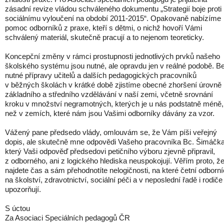
zásadní revize vládou schváleného dokumentu „Strategií boje proti
sociálnímu vyloučení na období 2011-2015“. Opakovaně nabízíme
pomoc odborníků z praxe, kteří s dětmi, o nichž hovoří Vámi
schválený materiál, skutečně pracují a to nejenom teoreticky.
Koncepční změny v rámci prostupnosti jednotlivých prvků našeho
školského systému jsou nutné, ale opravdu jen v reálné podobě. B
nutné přípravy učitelů a dalších pedagogických pracovníků
v běžných školách v krátké době zjistíme obecné zhoršení úrovně
základního a středního vzdělávání v naší zemi, včetně srovnání
kroku v množství negramotných, kterých je u nás podstatně méně,
než v zemích, které nám jsou Vašimi odborníky dávány za vzor.
Vážený pane předsedo vlády, omlouvám se, že Vám píši veřejný
dopis, ale skutečně mne odpovědi Vašeho pracovníka Bc. Šimáčka
který Vaši odpověď předsedovi petičního výboru zjevně připravil,
z odborného, ani z logického hlediska neuspokojují. Věřím proto, ž
najdete čas a sám přehodnotíte nelogičnosti, na které četní odborní
na školství, zdravotnictví, sociální péči a v neposlední řadě i rodiče
upozorňují.
S úctou
Za Asociaci Speciálních pedagogů ČR