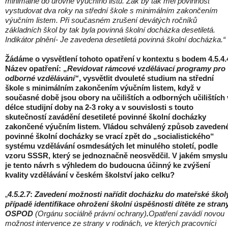
minimálně do úrovně výučního listu. Žák by tak měl povinnost
vystudovat dva roky na střední škole s minimálním zakončením
výučním listem. Při současném zrušení devátých ročníků
základních škol by tak byla povinná školní docházka desetiletá.
Indikátor plnění- Je zavedena desetiletá povinná školní docházka.“
Žádáme o vysvětlení tohoto opatření v kontextu s bodem 4.5.4.
Název opatření: „
Revidovat rámcové vzdělávací programy pro
odborné vzdělávání“
, vysvětlit dvouleté studium na střední
škole s minimálním zakončením výučním listem, když v
současné době jsou obory na učilištích a odborných učilištích 
délce studijní doby na 2-3 roky a v souvislosti s touto
skutečností zavádění desetileté povinné školní docházky
zakončené výučním listem. Vládou schválený způsob zaveden
povinné školní docházky se vrací zpět do „socialistického“
systému vzdělávání osmdesátých let minulého století, podle
vzoru SSSR, který se jednoznačně neosvědčil. V jakém smyslu
je tento návrh s výhledem do budoucna účinný ke zvýšení
kvality vzdělávání v českém školství jako celku?
„
4.5.2.7
:
Zavedení možnosti nařídit docházku do mateřské škol
případě identifikace ohrožení školní úspěšnosti dítěte ze stran
OSPOD
(Orgánu sociálně právní ochrany)
.
Opatření zavádí novou
možnost intervence ze strany v rodinách, ve kterých pracovníci