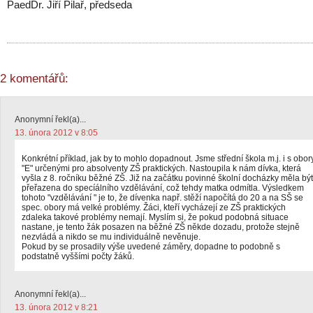
PaedDr. Jiří Pilař, předseda
2 komentářů:
Anonymní řekl(a)...
13. února 2012 v 8:05
Konkrétní příklad, jak by to mohlo dopadnout. Jsme střední škola m.j. i s obor
"E" určenými pro absolventy ZŠ praktických. Nastoupila k nám dívka, která
vyšla z 8. ročníku běžné ZŠ. Již na začátku povinné školní docházky měla být
přeřazena do specíálního vzdělávání, což tehdy matka odmítla. Výsledkem
tohoto "vzdělávání " je to, že dívenka např. stěží napočítá do 20 a na SŠ se
spec. obory má velké problémy. Žáci, kteří vycházejí ze ZŠ praktických
zdaleka takové problémy nemají. Myslím si, že pokud podobná situace
nastane, je tento žák posazen na běžné ZŠ někde dozadu, protože stejně
nezvládá a nikdo se mu individuálně nevěnuje.
Pokud by se prosadily výše uvedené záměry, dopadne to podobně s
podstatně vyššími počty žáků.
Anonymní řekl(a)...
13. února 2012 v 8:21