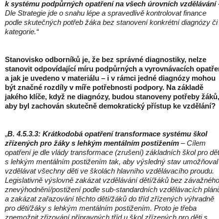
k systému
podpůrných opatření na všech úrovních vzdělávání 
Dle Strategie jde o snahu lépe a spravedlivě kontrolovat finance
podle skutečných potřeb žáka bez stanovení konkrétní diagnózy či
kategorie.“
Stanovisko odborníků je, že bez správné diagnostiky, nelze
stanovit odpovídající míru podpůrných a vyrovnávacích opatře
a jak je uvedeno v materiálu – i v rámci jedné diagnózy mohou
být značné rozdíly v míře potřebnosti podpory. Na základě
jakého klíče, když ne diagnózy, budou stanoveny potřeby žáků
aby byl zachován skutečně demokratický přístup ke vzdělání?
„
B. 4.5.3.3: Krátkodobá opatření transformace systému škol
zřízených pro žáky s lehkým mentálním postižením
– Cílem
opatření je dle vlády transformace (zrušení) základních škol pro dět
s lehkým mentálním postižením tak, aby výsledný stav umožňoval
vzdělávat všechny děti ve školách hlavního vzdělávacího proudu.
Legislativně výslovně zakázat vzdělávání dětí/žáků bez závažnéh
znevýhodnění/postižení podle sub-standardních vzdělávacích plán
a zakázat zařazování těchto dětí/žáků do tříd zřízených výhradně
pro děti/žáky s lehkým mentálním postižením. Proto je třeba
znemožnit zřizování přípravných tříd u škol zřízených pro děti s