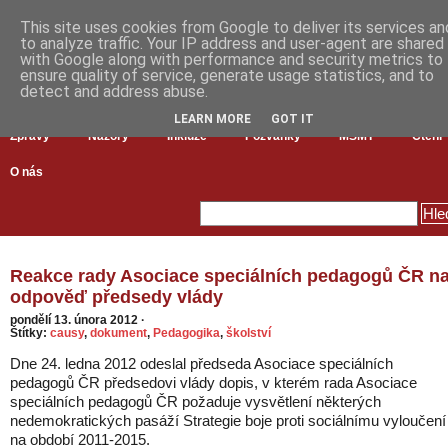
This site uses cookies from Google to deliver its services an
to analyze traffic. Your IP address and user-agent are shared
with Google along with performance and security metrics to
ensure quality of service, generate usage statistics, and to
detect and address abuse.
LEARN MORE
GOT IT
Zprávy
Názory
Inkluze
Pozvánky
MŠMT
Čtení
O nás
Reakce rady Asociace speciálních pedagogů ČR n
odpověď předsedy vlády
pondělí 13. února 2012
·
Štítky:
causy
,
dokument
,
Pedagogika
,
školství
Dne 24. ledna 2012 odeslal předseda Asociace speciálních
pedagogů ČR předsedovi vlády dopis, v kterém rada Asociace
speciálních pedagogů ČR požaduje vysvětlení některých
nedemokratických pasáží Strategie boje proti sociálnímu vyloučení
na období 2011-2015.