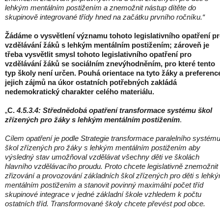
lehkým mentálním postižením a znemožnit nástup dítěte do
skupinově integrované třídy hned na začátku prvního ročníku.“
Žádáme o vysvětlení významu tohoto legislativního opatření p
vzdělávání žáků s lehkým mentálním postižením; zároveň je
třeba vysvětlit smysl tohoto legislativního opatření pro
vzdělávání žáků se sociálním znevýhodněním, pro které tento
typ školy není určen. Pouhá orientace na tyto žáky a preferenc
jejich zájmů na úkor ostatních potřebných zakládá
nedemokratický charakter celého materiálu.
„
C.
4.5.3.4: Střednědobá opatření transformace systému škol
zřízených pro žáky s lehkým mentálním postižením
.
Cílem opatření je podle Strategie transformace paralelního systém
škol zřízených pro žáky s lehkým mentálním postižením aby
výsledný stav umožňoval vzdělávat všechny děti ve školách
hlavního vzdělávacího proudu. Proto chcete legislativně znemožnit
zřizování a provozování základních škol zřízených pro děti s lehk
mentálním postižením a stanovit povinný maximální počet tříd
skupinové integrace v jedné základní škole vzhledem k počtu
ostatních tříd. Transformované školy chcete převést pod obce.