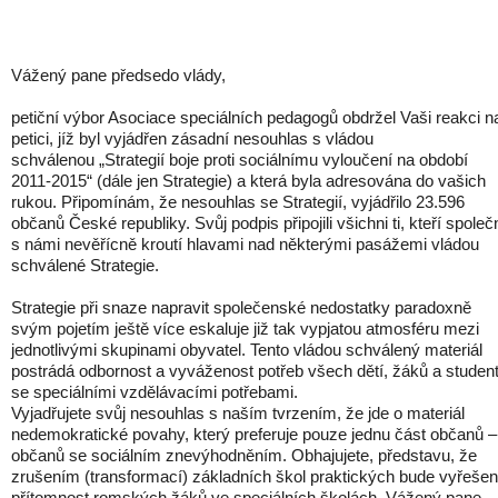
Vážený pane předsedo vlády,
petiční výbor Asociace speciálních pedagogů obdržel Vaši reakci n
petici, jíž byl vyjádřen zásadní nesouhlas s vládou
schválenou „Strategií boje proti sociálnímu vyloučení na období
2011-2015“ (dále jen Strategie) a která byla adresována do vašich
rukou. Připomínám, že nesouhlas se Strategií, vyjádřilo 23.596
občanů České republiky. Svůj podpis připojili všichni ti, kteří společ
s námi nevěřícně kroutí hlavami nad některými pasážemi vládou
schválené Strategie.
Strategie při snaze napravit společenské nedostatky paradoxně
svým pojetím ještě více eskaluje již tak vypjatou atmosféru mezi
jednotlivými skupinami obyvatel. Tento vládou schválený materiál
postrádá odbornost a vyváženost potřeb všech dětí, žáků a studen
se speciálními vzdělávacími potřebami.
Vyjadřujete svůj nesouhlas s naším tvrzením, že jde o materiál
nedemokratické povahy, který preferuje pouze jednu část občanů –
občanů se sociálním znevýhodněním. Obhajujete, představu, že
zrušením (transformací) základních škol praktických bude vyřeše
přítomnost romských žáků ve speciálních školách. Vážený pane