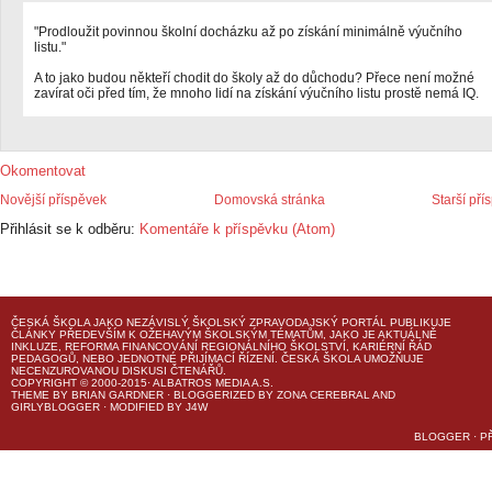
"Prodloužit povinnou školní docházku až po získání minimálně výučního
listu."
A to jako budou někteří chodit do školy až do důchodu? Přece není možné
zavírat oči před tím, že mnoho lidí na získání výučního listu prostě nemá IQ.
Okomentovat
Novější příspěvek
Domovská stránka
Starší pří
Přihlásit se k odběru:
Komentáře k příspěvku (Atom)
ČESKÁ ŠKOLA
JAKO NEZÁVISLÝ ŠKOLSKÝ ZPRAVODAJSKÝ PORTÁL PUBLIKUJE
ČLÁNKY PŘEDEVŠÍM K OŽEHAVÝM ŠKOLSKÝM TÉMATŮM, JAKO JE AKTUÁLNĚ
INKLUZE, REFORMA FINANCOVÁNÍ REGIONÁLNÍHO ŠKOLSTVÍ, KARIÉRNÍ ŘÁD
PEDAGOGŮ, NEBO JEDNOTNÉ PŘIJÍMACÍ ŘÍZENÍ.
ČESKÁ ŠKOLA
UMOŽŇUJE
NECENZUROVANOU DISKUSI ČTENÁŘŮ.
COPYRIGHT © 2000-2015· ALBATROS MEDIA A.S.
THEME
BY
BRIAN GARDNER
· BLOGGERIZED BY
ZONA CEREBRAL
AND
GIRLYBLOGGER
· MODIFIED BY
J4W
BLOGGER
·
P