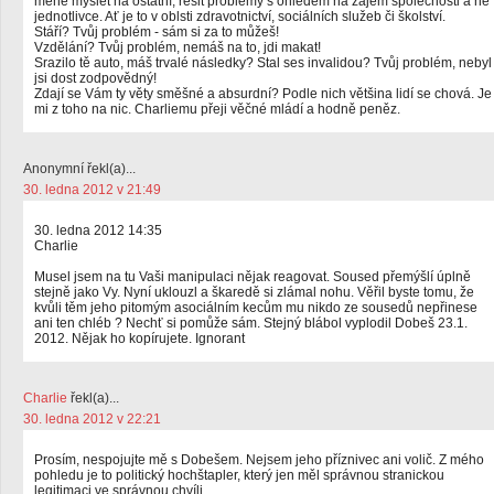
méně myslet na ostatní, řešit problémy s ohledem na zájem společnosti a ne
jednotlivce. Ať je to v oblsti zdravotnictví, sociálních služeb či školství.
Stáří? Tvůj problém - sám si za to můžeš!
Vzdělání? Tvůj problém, nemáš na to, jdi makat!
Srazilo tě auto, máš trvalé následky? Stal ses invalidou? Tvůj problém, nebyl
jsi dost zodpovědný!
Zdají se Vám ty věty směšné a absurdní? Podle nich většina lidí se chová. Je
mi z toho na nic. Charliemu přeji věčné mládí a hodně peněz.
Anonymní řekl(a)...
30. ledna 2012 v 21:49
30. ledna 2012 14:35
Charlie
Musel jsem na tu Vaši manipulaci nějak reagovat. Soused přemýšlí úplně
stejně jako Vy. Nyní uklouzl a škaredě si zlámal nohu. Věřil byste tomu, že
kvůli těm jeho pitomým asociálním kecům mu nikdo ze sousedů nepřinese
ani ten chléb ? Nechť si pomůže sám. Stejný blábol vyplodil Dobeš 23.1.
2012. Nějak ho kopírujete. Ignorant
Charlie
řekl(a)...
30. ledna 2012 v 22:21
Prosím, nespojujte mě s Dobešem. Nejsem jeho příznivec ani volič. Z mého
pohledu je to politický hochštapler, který jen měl správnou stranickou
legitimaci ve správnou chvíli.