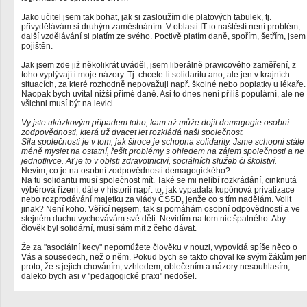
Jako učitel jsem tak bohat, jak si zasloužím dle platových tabulek, tj.
přivydělávám si druhým zaměstnáním. V oblasti IT to naštěstí není problém,
další vzdělávání si platím ze svého. Poctivě platím daně, spořím, šetřím, jsem
pojištěn.
Jak jsem zde již několikrát uváděl, jsem liberálně pravicového zaměření, z
toho vyplývají i moje názory. Tj. chcete-li solidaritu ano, ale jen v krajních
situacích, za které rozhodně nepovažuji např. školné nebo poplatky u lékaře.
Naopak bych uvítal nižší přímé daně. Asi to dnes není příliš populární, ale ne
všichni musí být na levici.
Vy jste ukázkovým případem toho, kam až může dojít demagogie osobní
zodpovědnosti, která už dvacet let rozkládá naši společnost.
Síla společnosti je v tom, jak široce je schopna solidarity. Jsme schopni stále
méně myslet na ostatní, řešit problémy s ohledem na zájem společnosti a ne
jednotlivce. Ať je to v oblsti zdravotnictví, sociálních služeb či školství.
Nevím, co je na osobní zodpovědnosti demagogického?
Na tu solidaritu musí společnost mít. Také se mi nelíbí rozkrádání, cinknutá
výběrová řízení, dále v historii např. to, jak vypadala kupónová privatizace
nebo rozprodávání majetku za vlády ČSSD, jenže co s tím nadělám. Volit
jinak? Není koho. Věřící nejsem, tak si pomáhám osobní odpovědností a ve
stejném duchu vychovávám své děti. Nevidím na tom nic špatného. Aby
člověk byl solidární, musí sám mít z čeho dávat.
Že za "asociální kecy" nepomůžete člověku v nouzi, vypovídá spíše něco o
Vás a sousedech, než o něm. Pokud bych se takto choval ke svým žákům jen
proto, že s jejich chováním, vzhledem, oblečením a názory nesouhlasím,
daleko bych asi v "pedagogické praxi" nedošel.