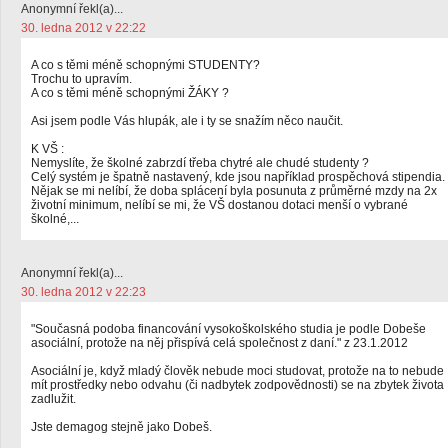
Anonymní řekl(a)...
30. ledna 2012 v 22:22
A co s těmi méně schopnými STUDENTY?
Trochu to upravím.
A co s těmi méně schopnými ŽÁKY ?
Asi jsem podle Vás hlupák, ale i ty se snažím něco naučit.
K VŠ :
Nemyslíte, že školné zabrzdí třeba chytré ale chudé studenty ?
Celý systém je špatně nastavený, kde jsou například prospěchová stipendia.
Nějak se mi nelíbí, že doba splácení byla posunuta z průměrné mzdy na 2x
životní minimum, nelíbí se mi, že VŠ dostanou dotaci menší o vybrané
školné,...
Anonymní řekl(a)...
30. ledna 2012 v 22:23
"Současná podoba financování vysokoškolského studia je podle Dobeše
asociální, protože na něj přispívá celá společnost z daní." z 23.1.2012
Asociální je, když mladý člověk nebude moci studovat, protože na to nebude
mít prostředky nebo odvahu (či nadbytek zodpovědnosti) se na zbytek života
zadlužit.
Jste demagog stejně jako Dobeš.