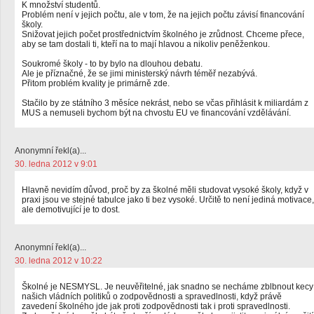
K množství studentů.
Problém není v jejich počtu, ale v tom, že na jejich počtu závisí financování
školy.
Snižovat jejich počet prostřednictvím školného je zrůdnost. Chceme přece,
aby se tam dostali ti, kteří na to mají hlavou a nikoliv peněženkou.
Soukromé školy - to by bylo na dlouhou debatu.
Ale je příznačné, že se jimi ministerský návrh téměř nezabývá.
Přitom problém kvality je primárně zde.
Stačilo by ze státního 3 měsíce nekrást, nebo se včas přihlásit k miliardám z
MUS a nemuseli bychom být na chvostu EU ve financování vzdělávání.
Anonymní řekl(a)...
30. ledna 2012 v 9:01
Hlavně nevidím důvod, proč by za školné měli studovat vysoké školy, když v
praxi jsou ve stejné tabulce jako ti bez vysoké. Určitě to není jediná motivace,
ale demotivující je to dost.
Anonymní řekl(a)...
30. ledna 2012 v 10:22
Školné je NESMYSL. Je neuvěřitelné, jak snadno se necháme zblbnout kecy
našich vládních politiků o zodpovědnosti a spravedlnosti, když právě
zavedení školného jde jak proti zodpovědnosti tak i proti spravedlnosti.