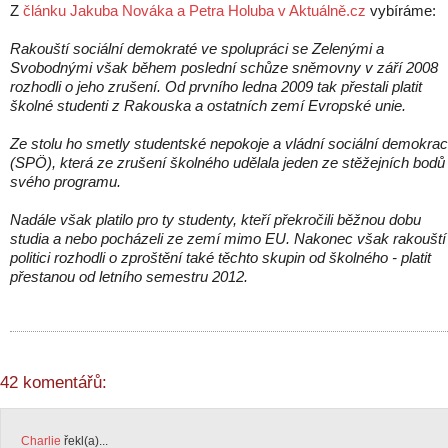
Z
článku Jakuba Nováka a Petra Holuba v Aktuálně.cz
vybíráme:
Rakouští sociální demokraté ve spolupráci se Zelenými a
Svobodnými však během poslední schůze sněmovny v září 2008
rozhodli o jeho zrušení. Od prvního ledna 2009 tak přestali platit
školné studenti z Rakouska a ostatních zemí Evropské unie.
Ze stolu ho smetly studentské nepokoje a vládní sociální demokrac
(SPÖ), která ze zrušení školného udělala jeden ze stěžejních bodů
svého programu.
Nadále však platilo pro ty studenty, kteří překročili běžnou dobu
studia a nebo pocházeli ze zemí mimo EU. Nakonec však rakouští
politici rozhodli o zproštění také těchto skupin od školného - platit
přestanou od letního semestru 2012.
42 komentářů:
Charlie
řekl(a)...