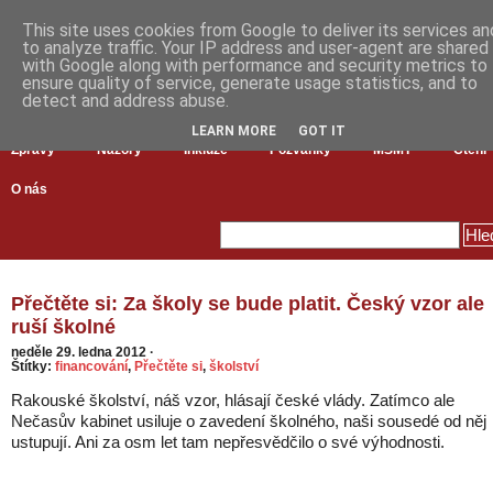
This site uses cookies from Google to deliver its services an
to analyze traffic. Your IP address and user-agent are shared
with Google along with performance and security metrics to
ensure quality of service, generate usage statistics, and to
detect and address abuse.
LEARN MORE
GOT IT
Zprávy
Názory
Inkluze
Pozvánky
MŠMT
Čtení
O nás
Přečtěte si: Za školy se bude platit. Český vzor ale
ruší školné
neděle 29. ledna 2012
·
Štítky:
financování
,
Přečtěte si
,
školství
Rakouské školství, náš vzor, hlásají české vlády. Zatímco ale
Nečasův kabinet usiluje o zavedení školného, naši sousedé od něj
ustupují. Ani za osm let tam nepřesvědčilo o své výhodnosti.