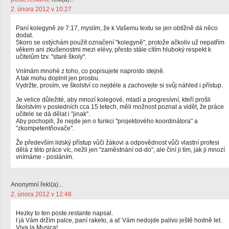
2. února 2012 v 10:27
Paní kolegyně ze 7:17, myslím, že k Vašemu textu se jen obtížně dá něco
dodat.
Skoro se ostýchám použít označení "kolegyně", protože ačkoliv už nepatřím
věkem ani zkušenostmi mezi elévy, přesto stále cítím hluboký respekt k
učitelům tzv. "staré školy".
Vnímám mnohé z toho, co popisujete naprosto stejně.
A tak mohu doplnit jen prosbu.
Vydržte, prosím, ve školství co nejdéle a zachovejte si svůj náhled i přístup.
Je velice důležité, aby mnozí kolegové, mladí a progresívní, kteří prošli
školstvím v posledních cca 15 letech, měli možnost poznat a vidět, že práce
učitele se dá dělat i "jinak".
Aby pochopili, že nejde jen o funkci "projektového koordinátora" a
"zkompetentňovače".
Že především lidský přístup vůči žákovi a odpovědnost vůči vlastní profesi
dělá z této práce víc, nežli jen "zaměstnání od-do", ale činí ji tím, jak ji mnozí
vnímáme - posláním.
Anonymní řekl(a)...
2. února 2012 v 12:48
Hezky to ten poste.restante napsal.
I já Vám držím palce, paní raketo, a ať Vám nedojde palivo ještě hodně let.
Viva la Musica!