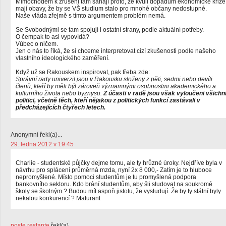
Mimochodem k zrušení tam sahají proto, že kvůli dopadům ekonomické krize
mají obavy, že by se VŠ studium stalo pro mnohé občany nedostupné.
Naše vláda zřejmě s tímto argumentem problém nemá.
Se Svobodnými se tam spojují i ostatní strany, podle aktuální potřeby.
O čempak to asi vypovídá?
Vúbec o ničem.
Jen o nás to říká, že si chceme interpretovat cizí zkušenosti podle našeho
vlastního ideologického zaměření.
Když už se Rakouskem inspirovat, pak třeba zde:
Správní rady univerzit jsou v Rakousku složeny z pěti, sedmi nebo devíti
členů, kteří by měli být zároveň významnými osobnostmi akademického a
kulturního života nebo byznysu.
Z účasti v radě jsou však vyloučeni všichn
politici, včetně těch, kteří nějakou z politických funkcí zastávali v
předcházejících čtyřech letech.
Anonymní řekl(a)...
29. ledna 2012 v 19:45
Charlie - studentské půjčky dejme tomu, ale ty hrůzné úroky. Nejdříve byla v
návrhu pro splácení průměrná mzda, nyní 2x 8 000,- Zatím je to hluboce
nepromyšlené. Místo pomoci studentům je tu promyšlená podpora
bankovního sektoru. Kdo brání studentům, aby šli studovat na soukromé
školy se školným ? Budou mít aspoň jistotu, že vystudují. Že by ty státní byly
nekalou konkurencí ? Maturant
poste.restante
řekl(a)...