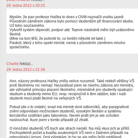
29. ledna 2012 v 20:25
Myslím, že pan profesor Haňka to dnes v OVM naznačil vcelku jasně.
Původním záměrem zákona bylo pomoci studentům při financování studia.
Už toho současného.
Vytvořit systém stipendií, podpor atd. Teprve následně mělo být uzákoněno
školné.
(Mne na tom těší, že potvrdil to, co tvrdím několik let také.)
Paskvil, který z toho upekl ministr, nemá s původním záměrem mnoho
společného.
Charlie
řekl(a)...
29. ledna 2012 v 21:39
Ano, názory profesora Haňky zněly velice rozumně. Také rektoři většiny VŠ
proti školnému nic nemají. Nezastával jsem se návrhu zákona ani ministra,
ale výhradně principu placení školného, minimálně pro studenty opakující
studium a studenty mimo EU, resp. recipročně k těm státům, kde i naši
studenti musí platit školné na veřejných VŠ.
Pokud jde o to ostatní, snad má ministr dost odborníků, aby paragrafové
znění odpovídalo možnostem studentů, vysokým školám a systému
terciálního vzdělání jako takovému. Nevím jestli jim je ale ochoten
naslouchat. Iluze jsem v tomto případě již ztratil.
O množství studentů VŠ bych ale strach neměl. Na můj vkus jich je příliš.
Pochopitelně počet a kvalita soukromých VŠ není v žádném případě na
odpovídající úrovni, čest výjimkám, to by se ale mělo řešit odděleně.