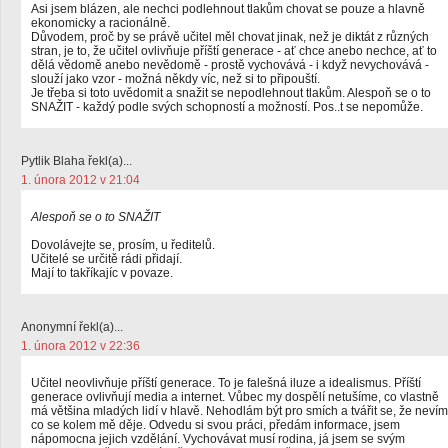
Asi jsem blázen, ale nechci podlehnout tlakům chovat se pouze a hlavně
ekonomicky a racionálně.
Důvodem, proč by se právě učitel měl chovat jinak, než je diktát z různých
stran, je to, že učitel ovlivňuje příští generace - ať chce anebo nechce, ať to
dělá vědomě anebo nevědomě - prostě vychovává - i když nevychovává -
slouží jako vzor - možná někdy víc, než si to připouští.
Je třeba si toto uvědomit a snažit se nepodlehnout tlakům. Alespoň se o to
SNAŽIT - každý podle svých schopností a možností. Pos..t se nepomůže.
Pytlik Blaha řekl(a)...
1. února 2012 v 21:04
Alespoň se o to SNAŽIT
Dovolávejte se, prosím, u ředitelů.
Učitelé se určitě rádi přidají.
Mají to takříkajíc v povaze.
Anonymní řekl(a)...
1. února 2012 v 22:36
Učitel neovlivňuje příští generace. To je falešná iluze a idealismus. Příští
generace ovlivňují media a internet. Vůbec my dospělí netušíme, co vlastně
má většina mladých lidí v hlavě. Nehodlám být pro smích a tvářit se, že nevím
co se kolem mě děje. Odvedu si svou práci, předám informace, jsem
nápomocna jejich vzdělání. Vychovávat musí rodina, já jsem se svým