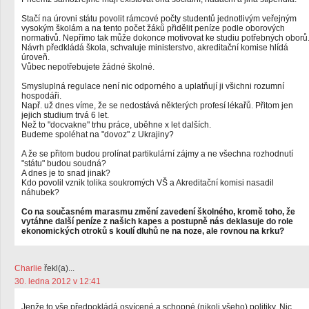
Stačí na úrovni státu povolit rámcové počty studentů jednotlivým veřejným
vysokým školám a na tento počet žáků přidělit peníze podle oborových
normativů. Nepřímo tak může dokonce motivovat ke studiu potřebných oborů
Návrh předkládá škola, schvaluje ministerstvo, akreditační komise hlídá
úroveň.
Vůbec nepotřebujete žádné školné.
Smysluplná regulace není nic odporného a uplatňují ji všichni rozumní
hospodáři.
Např. už dnes víme, že se nedostává některých profesí lékařů. Přitom jen
jejich studium trvá 6 let.
Než to "docvakne" trhu práce, uběhne x let dalších.
Budeme spoléhat na "dovoz" z Ukrajiny?
A že se přitom budou prolínat partikulární zájmy a ne všechna rozhodnutí
"státu" budou soudná?
A dnes je to snad jinak?
Kdo povolil vznik tolika soukromých VŠ a Akreditační komisi nasadil
náhubek?
Co na současném marasmu změní zavedení školného, kromě toho, že
vytáhne další peníze z našich kapes a postupně nás deklasuje do role
ekonomických otroků s koulí dluhů ne na noze, ale rovnou na krku?
Charlie
řekl(a)...
30. ledna 2012 v 12:41
Jenže to vše předpokládá osvícené a schopné (nikoli všeho) politiky. Nic