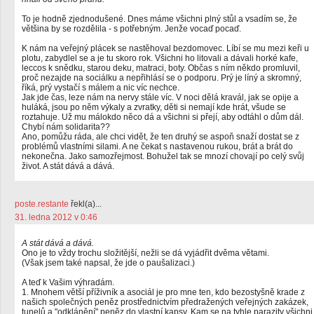
To je hodně zjednodušené. Dnes máme všichni plný stůl a vsadím se, že
většina by se rozdělila - s potřebným. Jenže vocaď pocaď.
K nám na veřejný plácek se nastěhoval bezdomovec. Líbí se mu mezi keři u
plotu, zabydlel se a je tu skoro rok. Všichni ho litovali a dávali horké kafe,
leccos k snědku, starou deku, matraci, boty. Občas s ním někdo promluvil,
proč nezajde na sociálku a nepřihlásí se o podporu. Prý je líný a skromný,
říká, prý vystačí s málem a nic víc nechce.
Jak jde čas, leze nám na nervy stále víc. V noci dělá kravál, jak se opije a
huláká, jsou po něm výkaly a zvratky, děti si nemají kde hrát, všude se
roztahuje. Už mu málokdo něco dá a všichni si přejí, aby odtáhl o dům dál.
Chybí nám solidarita??
Ano, pomůžu ráda, ale chci vidět, že ten druhý se aspoň snaží dostat se z
problémů vlastními silami. A ne čekat s nastavenou rukou, brát a brát do
nekonečna. Jako samozřejmost. Bohužel tak se mnozí chovají po celý svůj
život. A stát dává a dává.
poste.restante
řekl(a)...
31. ledna 2012 v 0:46
A stát dává a dává.
Ono je to vždy trochu složitější, nežli se dá vyjádřit dvěma větami.
(Však jsem také napsal, že jde o paušalizaci.)
A teď k Vašim výhradám.
1. Mnohem větší příživník a asociál je pro mne ten, kdo bezostyšně krade z
našich společných peněz prostřednictvím předražených veřejných zakázek,
tunelů a "odklánění" peněz do vlastní kapsy. Kam se na tyhle parazity všichni