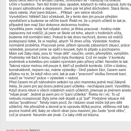
Budu delší.Není to k tématu článku, omlouvám se - navazuji na diskusi.
Učím v hudebce. Tam též tristní stav, úpadek, kdybych to měla popsat, bylo b
to psaní sáhodlouhé a depresivní. Jsem pár let před důchodem. Stará škola,
stará raketa. /Asi/ jsem blázen.....Příklad - jen velice stručně:
Vysvědčení. Někteří žáci očekávali, že v tento den jim pouze předám
vysvědčení a budeme se něčím bavit. Řekli mi, že u jiných učitelů to tak je,
případně tam mají žáci dokonce zkrácenou hodinu.
Vysvětlila jsem: máte furt nějaké volno, je třeba pracovat - hodiny máte
zaplaceny /od rodičů/, já jsem ve škole od toho, abych v hodinách učila,
budeme mít normální lekci. Pokud to tak dnes nechceš, dones od rodičů
podepsaný lístek, že si nepřejí, abych Tě dnes učila. Výsledek: hodina
normálně proběhla. Pracovali jsme, přitom spousta zábavných situací, práce 
výsledek, posunuli jsme se opět o kousek, bylo to přijato a pochopeno.
Mám své žáky ráda, jsou to "moje děti", naučím, umím, přemýšlím, vymýšlím.
Podmínky mě tlačí k tomu, abych byla lhostejná. Což mi nejde. V kontextu
podmínek a kolektivu pro ostatní vyznívám jako přísný učitel. Nevidím to tak.
Takový názor mohou mít pouze ti, kteří už podlehli kontextu. Učím s láskou,
konstruktivně, nejsem ras, máme výsledky - čímž pádem žáci, časem sami
přijdou na to, že když něco umí, tak je pak i "pracovní" složka činnosti baví,
naučí se "rovnici" práce = výsledek = radost.
Před časem mi při náhodném setkání na ulici maminka jedné mojí žákyně
řekla, že jsem pro její dceru jediná paní učitelka - nechápala jsem. Vysvětlila.
Když dcera mluví o všech ostatních svých učitelích, jmenuje je jménem aneb
"nějak jinak". Jedině já jsem pro ní "paní učitelka". Řekla mi i víc. To už
nebudu rozepisovat. Byly jsme obě dojaté a já "paf". Podobné situace mě
občas "postihnou". Tehdy mám pocit, že i blázen snad může být pro děti
užitečný. Ale převážně a denně je to opravdu těžká pozice, většinou mě tato
pozice hodně drtí, tlaky ze všech stran jsou masivní, jdu často "proti větru",
což je únavné. Neumím ale jinak. Co taky chtít od blázna.
poste.restante
řekl(a)...