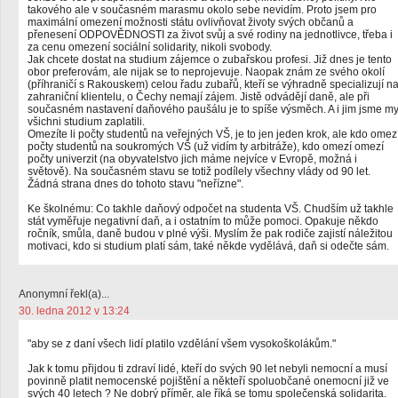
takového ale v současném marasmu okolo sebe nevidím. Proto jsem pro
maximální omezení možnosti státu ovlivňovat životy svých občanů a
přenesení ODPOVĚDNOSTI za život svůj a své rodiny na jednotlivce, třeba i
za cenu omezení sociální solidarity, nikoli svobody.
Jak chcete dostat na studium zájemce o zubařskou profesi. Již dnes je tento
obor preferovám, ale nijak se to neprojevuje. Naopak znám ze svého okolí
(příhraničí s Rakouskem) celou řadu zubařů, kteří se výhradně specializují n
zahraniční klientelu, o Čechy nemají zájem. Jistě odvádějí daně, ale při
současném nastavení daňového paušálu je to spíše výsměch. A i jim jsme m
všichni studium zaplatili.
Omezíte li počty studentů na veřejných VŠ, je to jen jeden krok, ale kdo omez
počty studentů na soukromých VŠ (už vidím ty arbitráže), kdo omezí omezí
počty univerzit (na obyvatelstvo jich máme nejvíce v Evropě, možná i
světově). Na současném stavu se totiž podílely všechny vlády od 90 let.
Žádná strana dnes do tohoto stavu "neřízne".
Ke školnému: Co takhle daňový odpočet na studenta VŠ. Chudším už takhle
stát vyměřuje negativní daň, a i ostatním to může pomoci. Opakuje někdo
ročník, smůla, daně budou v plné výši. Myslím že pak rodiče zajistí náležitou
motivaci, kdo si studium platí sám, také někde vydělává, daň si odečte sám.
Anonymní řekl(a)...
30. ledna 2012 v 13:24
"aby se z daní všech lidí platilo vzdělání všem vysokoškolákům."
Jak k tomu přijdou ti zdraví lidé, kteří do svých 90 let nebyli nemocní a musí
povinně platit nemocenské pojištění a někteří spoluobčané onemocní již ve
svých 40 letech ? Ne dobrý příměr, ale říká se tomu společenská solidarita.