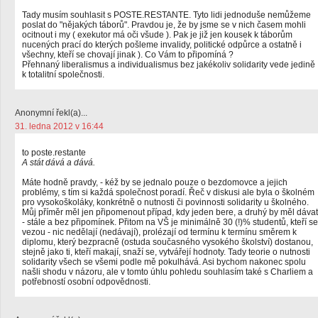
Tady musím souhlasit s POSTE.RESTANTE. Tyto lidi jednoduše nemůžeme
poslat do "nějakých táborů". Pravdou je, že by jsme se v nich časem mohli
ocitnout i my ( exekutor má oči všude ). Pak je již jen kousek k táborům
nucených prací do kterých pošleme invalidy, politické odpůrce a ostatně i
všechny, kteří se chovají jinak ). Co Vám to připomíná ?
Přehnaný liberalismus a individualismus bez jakékoliv solidarity vede jedině
k totalitní společnosti.
Anonymní řekl(a)...
31. ledna 2012 v 16:44
to poste.restante
A stát dává a dává.
Máte hodně pravdy, - kéž by se jednalo pouze o bezdomovce a jejich
problémy, s tím si každá společnost poradí. Řeč v diskusi ale byla o školném
pro vysokoškoláky, konkrétně o nutnosti či povinnosti solidarity u školného.
Můj příměr měl jen připomenout případ, kdy jeden bere, a druhý by měl dávat
- stále a bez připomínek. Přitom na VŠ je minimálně 30 (!)% studentů, kteří se
vezou - nic nedělají (nedávají), prolézají od termínu k termínu směrem k
diplomu, který bezpracně (ostuda současného vysokého školství) dostanou,
stejně jako ti, kteří makají, snaží se, vytvářejí hodnoty. Tady teorie o nutnosti
solidarity všech se všemi podle mě pokulhává. Asi bychom nakonec spolu
našli shodu v názoru, ale v tomto úhlu pohledu souhlasím také s Charliem a
potřebností osobní odpovědnosti.