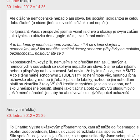
Charlie
řekl(a)...
30. ledna 2012 v 14:35
Ale o žádné nemocenské nepadlo ani slovo, tou sociální solidaritou je celou
dobu školné (o ničem jiném se v celém článku ani nepíše).
To Ignorant: Vašich příspěvků jsem si všiml již dříve a ukazuji je svým žákům
jako typickou ukázku demagogie, děkuji za učební materiál.
A to budeme ty méně schopné zavírat kam ? A co s těmi starými a
nemocnými, když jím porušíte sociální ústavy, seberete příspěvky na mobilitu,
bezmocnost,... posloucháte se ?
Neposlouchám, když píši, nemusím si to předčítat nahlas. O starých a
nemocných v souvislosti se školným nepadlo ani slovo. Stejně jako nikomu
neberu příspěvky na bezmocnost. Ani nevím, že by to mělo v gesci MŠMT?
A co s těmi méně schopnými STUDENTY? To není moje věc, mouhou jít na
učňovské obory, mohou jí třeba k pásu do fabriky, rozhodně jim nehodlám
platit na zkoušku 3 roky VŠ (při kreditním systému je to asi tak doba, než
školu neúspěšně opustí), stejně jako tlačit na politiky, aby VŠ studium bylo
ještě méně náročné, jen aby ho absolvoval co největší počet uchazečů.
Anonymní řekl(a)...
30. ledna 2012 v 21:29
To Charlie: Vy jste ukázkovým případem toho, kam až může dojít demagogie
osobní zodpovědnosti, která už dvacet let rozkládá naši společnost.
Síla společnosti je v tom, jak široce je schopna solidarity. Jsme schopni stále