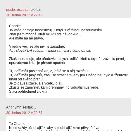
poste.restante
řekl(a)...
30. ledna 2012 v 22:46
Charlie
Já Vaše postoje neodsuzuji, i když s většinou nesouhlasím.
Znal jsem mnohé, kteří mluvili stejně, dokud ...
Ale máte na ně právo.
V jedné věci se ale mýlíte zásadně:
Aby člověk byl solidární, musí sám mít z čeho dávat.
Zkušenost moje, ale především mých rodičů, kteří coby děti zažili tu první,
opravdovou krizi, je přesně opačná.
Ti, kteří měli poslední krajíc, ještě se o něj rozdělili.
Ti, kteří měli plný stůl, třásli se strachem, aby jim z něho neubylo a "žebrotu"
hnali od svého prahu.
Je to paušalizace, ale vcelku platí.
Zkuste se zamyslet, kam přehnaný individualismus vede.
Stačí pohlédnout z okna.
Anonymní řekl(a)...
30. ledna 2012 v 22:51
To Charlie:
Není každý učitel ajťák, aby si mohl ajťákově přivydělávat.