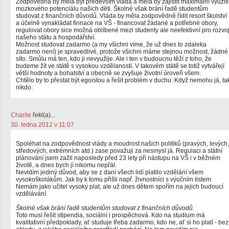
Zodpovědná by měla být především vláda a měla by zajistit maximální využití
mozkového potenciálu našich děti. Školné však brání řadě studentům
studovat z finančních důvodů. Vláda by měla zodpovědně řídit resort školství
a účelně vynakládat finnace na VŠ - financovat žádané a potřebné obory,
regulovat obory sice možná oblíbené mezi studenty ale neefektivní pro rozvo
našeho státu a hospodářství.
Možnost studovat zadarmo (a my všichni víme, že už dnes to zdaleka
zadarmo není) je spravedlivé, protože všichni máme stejnou možnost, žádné
síto. Smůlu má ten, kdo ji nevyužije. Ale i ten v budoucnu těží z toho, že
budeme žít ve státě s vysokou vzdělaností. V takovém státě se totiž vytvářejí
větší hodnoty a bohatství a obecně se zvyšuje životní úroveň všem.
Chtělo by to přestat být egoistou a řešit problém v duchu: Když nemohu já, ta
nikdo.
Charlie
řekl(a)...
30. ledna 2012 v 11:07
Spoléhat na zodpovědnost vlády a moudrost našich politiků (pravých, levých,
středových, extrémních atd.) zase považuji za nesmysl já. Regulaci a státní
plánování jsem zažil naposledy před 23 lety při nástupu na VŠ i v běžném
životě, a dnes bych jí nikomu nepřál.
Nevidím jediný důvod, aby se z daní všech lidí platilo vzdělání všem
vysokoškolákům. Jak by k tomu přišli např. živnostníci s výučním listem.
Nemám jako učitel vysoký plat, ale už dnes dětem spořím na jejich budoucí
vzdělávání.
Školné však brání řadě studentům studovat z finančních důvodů.
Toto musí řešit stipendia, sociální i prospěchová. Kdo na studium má
kvalitativní předpoklady, ať studuje třeba zadarmo, kdo ne, ať si ho platí - bez