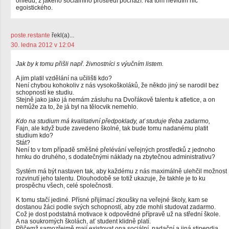
ohledu, z jakého sociálního prostředí pochází. Na tom nevidím nic
egoistického.
poste.restante
řekl(a)...
30. ledna 2012 v 12:04
Jak by k tomu přišli např. živnostníci s výučním listem.
A jim platil vzdělání na učilišti kdo?
Není chybou kohokoliv z nás vysokoškoláků, že někdo jiný se narodil bez
schopností ke studiu.
Stejně jako jako já nemám zásluhu na Dvořákově talentu k atletice, a on
nemůže za to, že já byl na tělocvik nemehlo.
Kdo na studium má kvalitativní předpoklady, ať studuje třeba zadarmo,
Fajn, ale když bude zavedeno školné, tak bude tomu nadanému platit
studium kdo?
Stát?
Není to v tom případě směšné přelévání veřejných prostředků z jednoho
hrnku do druhého, s dodatečnými náklady na zbytečnou administrativu?
Systém má být nastaven tak, aby každému z nás maximálně ulehčil možnost
rozvinutí jeho talentu. Dlouhodobě se totiž ukazuje, že takhle je to ku
prospěchu všech, celé společnosti.
K tomu stačí jediné. Přísné přijímací zkoušky na veřejné školy, kam se
dostanou žáci podle svých schopností, aby zde mohli studovat zadarmo.
Což je dost podstatná motivace k odpovědné přípravě už na střední škole.
A na soukromých školách, ať student klidně platí.
Přičemž samozřejmě mají existovat ona sociální, nadační a jiná stipendia.