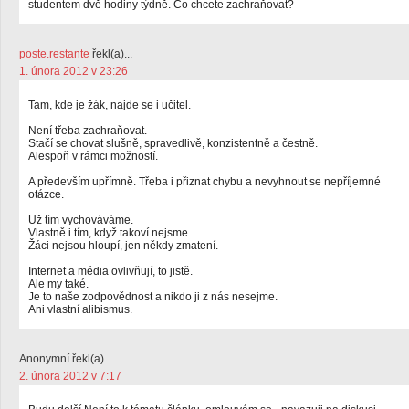
studentem dvě hodiny týdně. Co chcete zachraňovat?
poste.restante
řekl(a)...
1. února 2012 v 23:26
Tam, kde je žák, najde se i učitel.
Není třeba zachraňovat.
Stačí se chovat slušně, spravedlivě, konzistentně a čestně.
Alespoň v rámci možností.
A především upřímně. Třeba i přiznat chybu a nevyhnout se nepříjemné
otázce.
Už tím vychováváme.
Vlastně i tím, když takoví nejsme.
Žáci nejsou hloupí, jen někdy zmatení.
Internet a média ovlivňují, to jistě.
Ale my také.
Je to naše zodpovědnost a nikdo ji z nás nesejme.
Ani vlastní alibismus.
Anonymní řekl(a)...
2. února 2012 v 7:17