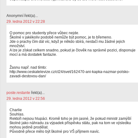
Anonymní řekl(a)...
29. ledna 2012 v 22:28
O pomoc pro studenty přece vůbec nejde.
Školné v jakékoliv podobě nemůže být pomoc, je to břemeno.
Jde o prachy čím dál víc, když je někdo sbírá, nestačí mu žádné jejich
množství.
A lze je získat celkem snadno, pokud je člověk na správné pozici, disponuje
mocí a má dostatek fantazie.
Žasnu např. nad tímto:
http://www.ceskatelevize.cz/ct24/svet/162470-ani-kapka-nazmar-polsko-
zavadi-destovou-dan/
poste.restante
řekl(a)...
29. ledna 2012 v 22:56
Charlie
Souhlas.
Rektoři nejsou hlupáci. Kromě toho je jim jasné, že pokud ministr zamýšlí
školné jako náhradu za výpadek příspěvku státu, pak na tom ve výsledku
mohou jedině prodělat.
Původně přece mělo být školné pro VŠ příjmem navíc.