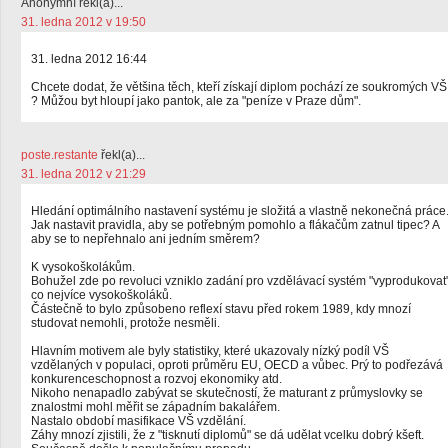
Anonymní řekl(a)...
31. ledna 2012 v 19:50
31. ledna 2012 16:44
Chcete dodat, že většina těch, kteří získají diplom pochází ze soukromých VŠ
? Můžou byt hloupí jako pantok, ale za "peníze v Praze dům".
poste.restante
řekl(a)...
31. ledna 2012 v 21:29
Hledání optimálního nastavení systému je složitá a vlastně nekonečná práce
Jak nastavit pravidla, aby se potřebným pomohlo a flákačům zatnul tipec? A
aby se to nepřehnalo ani jedním směrem?
K vysokoškolákům.
Bohužel zde po revoluci vzniklo zadání pro vzdělávací systém "vyprodukovat
co nejvíce vysokoškoláků.
Částečně to bylo způsobeno reflexí stavu před rokem 1989, kdy mnozí
studovat nemohli, protože nesměli.
Hlavním motivem ale byly statistiky, které ukazovaly nízký podíl VŠ
vzdělaných v populaci, oproti průměru EU, OECD a vůbec. Prý to podřezává
konkurenceschopnost a rozvoj ekonomiky atd.
Nikoho nenapadlo zabývat se skutečností, že maturant z průmyslovky se
znalostmi mohl měřit se západním bakalářem.
Nastalo období masifikace VŠ vzdělání.
Záhy mnozí zjistili, že z "tisknutí diplomů" se dá udělat vcelku dobrý kšeft.