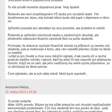
Současně došlo k populačnímu propadu.
To vše prostě nemohlo dopadnout jinak. Tedy špatně.
Řešením ale není znepřístupnění VŠ studia pro sociálně slabé. Tím
dosáhneme jen stavu, kdy bohaté blbce bude stát papír s diplomem o něco
víc.
Zpřísnění pravidel pro akreditaci by sice pomohlo, ale problém to neřeší.
Řešením je zpřísnění náročnosti studia a závěrečných zkoušek, ale
především odbourání finanční závislosti škol na počtu studentů.
Pochopte, že dokud je vyučující finančně závislý na příjmech za (anebo od)
studenta, pak je motivován k tomu, aby i ten největší pitomec zůstal na škole
co nejdéle.
I učitel je jen člověk a chce svou měsíční výplatu. A tak zavírá oči a nechá
projít do dalšího ročníku i takové, kteří by před 20 lety neprošli ani přijímacím
řízením. Když ne on sám, tak jeho nadřízený mu velmi rychle připomene, za
co přicházejí do školy peníze.
Čest výjimkám, ale je jich stále méně. Mohl bych vyprávět...
Anonymní řekl(a)...
31. ledna 2012 v 23:30
To poste.restante:
Máte 100% pravdu. Blázen by byl učitel pokud by své chování nepřizpůsobil
ekonomickým podmínkám. Čím více studentů tím více peněz do škol - platí
pro všechny stupně škol. Na základní to začíná, rodičům se podbízíme