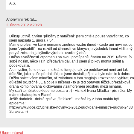
A.S.
Anonymní řekl(a)...
2. února 2012 v 20:28
Děkuji uctivě. Svými "příběhy z natáčení" jsem chtěla pouze vysvětlit to, co
jsem napsala 1. února 7:54.
Máme profesi, ve které nemáme zpětnou vazbu ihned - často ani nevíme, co
jsme "způsobili" - na rozdíl od činností, ve kterých je výsledek ihned viditelný 
porytá zahrada, jakýkoliv výrobek, uvařený oběd...
Občas s vděčností vzpomenu na svou první paní učitelku na ZDŠ. Někde jí v
sobě nosím, něco i z ní předávám dál, aniž jsem jí to kdy mohla sdělit a
poděkovat jí.
Ale myslím, že to neva - možná to funguje tak, že poděkování není ani tak
důležité, jako spíše předat dál, co jsme dostali, přijali a bylo nám to k dobru.
Držím palce všem mladšm, ať zvládnou v tom maglajsu rozeznat a vybírat, co
důležité skutečně JE a co je k ničemu - to je teď opravdu těžké, překážková
dráha kombinována kličkováním v zamořeném prostoru mezi minami.
My staří to nějak doklepeme postaru :-) - viz text Ivana Mládka - písnička: My
máme chaloupku v Blatné...
Ještě dodatek - dobrá zpráva, "infekce" - možná by z toho mohla být
epidemie:
http://www.vidce.cz/ucitelske-noviny-1-2012-quot-pane-ministre-quot/d-2433
St.raketa :-)
Okomentovat