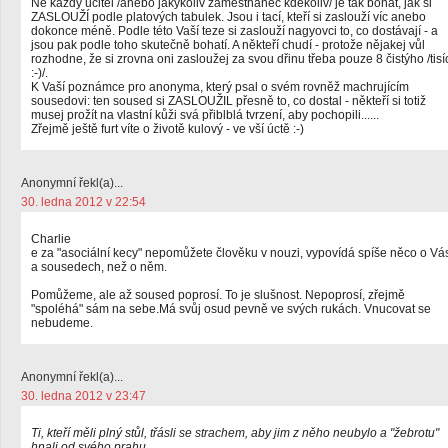
Ne každý učitel /anebo jakýkoliv zaměstnanec kdekoliv/ je tak bohat, jak si
ZASLOUŽÍ podle platových tabulek. Jsou i tací, kteří si zaslouží víc anebo
dokonce méně. Podle této Vaší teze si zaslouží nagyovci to, co dostávají - a
jsou pak podle toho skutečně bohatí. A někteří chudí - protože nějakej vůl
rozhodne, že si zrovna oni zasloužej za svou dřinu třeba pouze 8 čistýho /tisí
:-)/.
K Vaší poznámce pro anonyma, který psal o svém rovněž machrujícím
sousedovi: ten soused si ZASLOUŽIL přesně to, co dostal - někteří si totiž
musej prožít na vlastní kůži svá přiblblá tvrzení, aby pochopili......
Zřejmě ještě furt víte o životě kulový - ve vší úctě :-)
Anonymní řekl(a)...
30. ledna 2012 v 22:54
Charlie
e za "asociální kecy" nepomůžete člověku v nouzi, vypovídá spíše něco o Vá
a sousedech, než o něm.
Pomůžeme, ale až soused poprosí. To je slušnost. Nepoprosí, zřejmě
"spoléhá" sám na sebe.Má svůj osud pevně ve svých rukách. Vnucovat se
nebudeme.
Anonymní řekl(a)...
30. ledna 2012 v 23:47
Ti, kteří měli plný stůl, třásli se strachem, aby jim z něho neubylo a "žebrotu"
hnali od svého prahu.