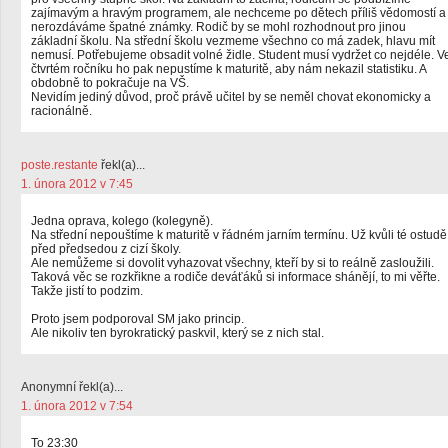
zajímavým a hravým programem, ale nechceme po dětech příliš vědomostí a
nerozdáváme špatné známky. Rodič by se mohl rozhodnout pro jinou
základní školu. Na střední školu vezmeme všechno co má zadek, hlavu mít
nemusí. Potřebujeme obsadit volné židle. Student musí vydržet co nejdéle. V
čtvrtém ročníku ho pak nepustíme k maturitě, aby nám nekazil statistiku. A
obdobně to pokračuje na VŠ.
Nevidím jediný důvod, proč právě učitel by se neměl chovat ekonomicky a
racionálně.
poste.restante
řekl(a)...
1. února 2012 v 7:45
Jedna oprava, kolego (kolegyně).
Na střední nepouštíme k maturitě v řádném jarním termínu. Už kvůli té ostudě
před předsedou z cizí školy.
Ale nemůžeme si dovolit vyhazovat všechny, kteří by si to reálně zasloužili.
Taková věc se rozkřikne a rodiče deváťáků si informace shánějí, to mi věřte.
Takže jistí to podzim.
Proto jsem podporoval SM jako princip.
Ale nikoliv ten byrokratický paskvil, který se z nich stal.
Anonymní řekl(a)...
1. února 2012 v 7:54
To 23:30