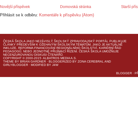
Novější příspěvek
Domovská stránka
Starší pří
Přihlásit se k odběru:
Komentáře k příspěvku (Atom)
ČESKÁ ŠKOLA
JAKO NEZÁVISLÝ ŠKOLSKÝ ZPRAVODAJSKÝ PORTÁL PUBLIKUJE
ČLÁNKY PŘEDEVŠÍM K OŽEHAVÝM ŠKOLSKÝM TÉMATŮM, JAKO JE AKTUÁLNĚ
INKLUZE, REFORMA FINANCOVÁNÍ REGIONÁLNÍHO ŠKOLSTVÍ, KARIÉRNÍ ŘÁD
PEDAGOGŮ, NEBO JEDNOTNÉ PŘIJÍMACÍ ŘÍZENÍ.
ČESKÁ ŠKOLA
UMOŽŇUJE
NECENZUROVANOU DISKUSI ČTENÁŘŮ.
COPYRIGHT © 2000-2015· ALBATROS MEDIA A.S.
THEME
BY
BRIAN GARDNER
· BLOGGERIZED BY
ZONA CEREBRAL
AND
GIRLYBLOGGER
· MODIFIED BY
J4W
BLOGGER
·
P