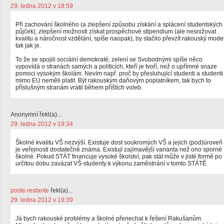
29. ledna 2012 v 18:59
Při zachování školného (a zlepšení způsobu získání a splácení studentských
půjček), zlepšení možnosti získat prospěchové stipendium (ale nesnižovat
kvalitu a náročnost vzdělání, spíše naopak), by stačilo převzít rakouský mode
tak jak je.
To že se spojili sociální demokraté, zelení se Svobodnými spíše něco
vypovídá o stranách samých a politicích, kteří je tvoří, než o upřímné snaze
pomoci vysokým školám. Nevím např. proč by přesluhující studenti a studenti
mimo EU neměli platit. Být rakouským daňovým poplatníkem, tak bych to
příslušným stranám vrátil během příštích voleb.
Anonymní řekl(a)...
29. ledna 2012 v 19:34
Školné kvalitu VŠ nezvýší. Existuje dost soukromých VŠ a jejich (pod)úroveň
je veřejnosti dostatečně známa. Existují zajímavější varianta než ono sporné
školné. Pokud STÁT financuje vysoké školství, pak stát může v jisté formě po
určitou dobu zavázat VŠ-studenty k výkonu zaměstnání v tomto STÁTĚ.
poste.restante
řekl(a)...
29. ledna 2012 v 19:39
Já bych rakouské problémy a školné přenechal k řešení Rakušanům.