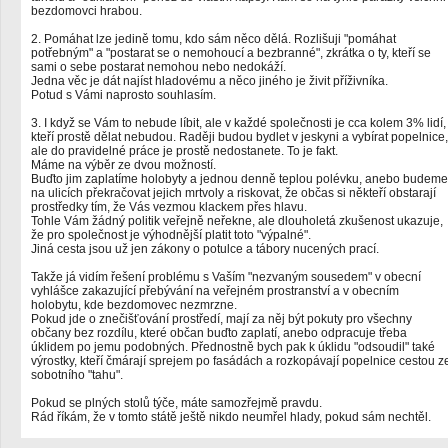
bezdomovci hrabou.
2. Pomáhat lze jedině tomu, kdo sám něco dělá. Rozlišuji "pomáhat
potřebným" a "postarat se o nemohoucí a bezbranné", zkrátka o ty, kteří se
sami o sebe postarat nemohou nebo nedokáží.
Jedna věc je dát najíst hladovému a něco jiného je živit příživníka.
Potud s Vámi naprosto souhlasím.
3. I když se Vám to nebude líbit, ale v každé společnosti je cca kolem 3% lidí,
kteří prostě dělat nebudou. Raději budou bydlet v jeskyni a vybírat popelnice,
ale do pravidelné práce je prostě nedostanete. To je fakt.
Máme na výběr ze dvou možností.
Buďto jim zaplatíme holobyty a jednou denně teplou polévku, anebo budeme
na ulicích překračovat jejich mrtvoly a riskovat, že občas si někteří obstarají
prostředky tím, že Vás vezmou klackem přes hlavu.
Tohle Vám žádný politik veřejně neřekne, ale dlouholetá zkušenost ukazuje,
že pro společnost je výhodnější platit toto "výpalné".
Jiná cesta jsou už jen zákony o potulce a tábory nucených prací.
Takže já vidím řešení problému s Vaším "nezvaným sousedem" v obecní
vyhlášce zakazující přebývání na veřejném prostranství a v obecním
holobytu, kde bezdomovec nezmrzne.
Pokud jde o znečišťování prostředí, mají za něj být pokuty pro všechny
občany bez rozdílu, které občan buďto zaplatí, anebo odpracuje třeba
úklidem po jemu podobných. Přednostně bych pak k úklidu "odsoudil" také
výrostky, kteří čmárají sprejem po fasádách a rozkopávají popelnice cestou z
sobotního "tahu".
Pokud se plných stolů týče, máte samozřejmě pravdu.
Rád říkám, že v tomto státě ještě nikdo neumřel hlady, pokud sám nechtěl.