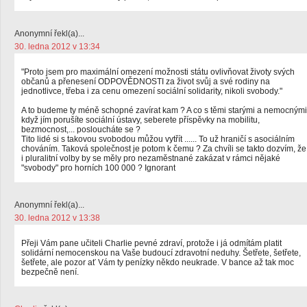
Anonymní řekl(a)...
30. ledna 2012 v 13:34
"Proto jsem pro maximální omezení možnosti státu ovlivňovat životy svých
občanů a přenesení ODPOVĚDNOSTI za život svůj a své rodiny na
jednotlivce, třeba i za cenu omezení sociální solidarity, nikoli svobody."
A to budeme ty méně schopné zavírat kam ? A co s těmi starými a nemocnými
když jím porušíte sociální ústavy, seberete příspěvky na mobilitu,
bezmocnost,... posloucháte se ?
Tito lidé si s takovou svobodou můžou vytřít ...... To už hraničí s asociálním
chováním. Taková společnost je potom k čemu ? Za chvíli se takto dozvím, že
i pluralitní volby by se měly pro nezaměstnané zakázat v rámci nějaké
"svobody" pro horních 100 000 ? Ignorant
Anonymní řekl(a)...
30. ledna 2012 v 13:38
Přeji Vám pane učiteli Charlie pevné zdraví, protože i já odmítám platit
solidární nemocenskou na Vaše budoucí zdravotní neduhy. Šetřete, šetřete,
šetřete, ale pozor ať Vám ty penízky někdo neukrade. V bance až tak moc
bezpečně není.