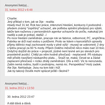
Anonymní řekl(a)...
31. ledna 2012 v 6:48
Charlie:
Jiný příklad o tom, jak se žije - realita:
mladý muž 31 let. Rok bez práce, intenzivní hledání, konkurzy /i podvodné -
předem známý "úspěšný" uchazeč, ale potřeba splnění předpisů pro výběr,
takže tam naženou z personálních agentur uchazeče do počtu, nakukají jim
naději a pak je potopí, stafáž.../.
Po roce hledání zaměstnán, pracuje rok ve fabrice, odbornost, PC, angličtina
Fabrika se drží nad vodou s potížemi. Proto se lidem v kancelářích upravily
příjmy /dělníci mají zachované mzdy v plné výši/ - musejí se uskromnit, 2 dny
v týdnu pracují za 60 % mzdy. Příjem čistého měsíčně něco málo nad 10 tisíc.
Dotyčný dojíždí do práce = projezdí, jízdné není levné ani po slevách pro
pravidelně jezdící. Chtějí po něm hodně přesčasů - neplaceně. Při nástupu
měl příslib navýšení nástupního platu.... Snaží se, maká. Ozvat se a žádat
zaplacení přesčasů = riziko ztráty zaměstnání. Dře a mlčí. Víc to nerozvedu.
Zatím nemá rodinu, bydlí v podnájmu, nemá nic. Perspektiva? Holý zadek.
Ale žije. Nehladuje. Jsou na tom lidé i hůř.
Jak by takový člověk mohl splácet ještě i školné?
Anonymní řekl(a)...
31. ledna 2012 v 13:50
30. ledna 2012 23:47
A stát dává a dává.