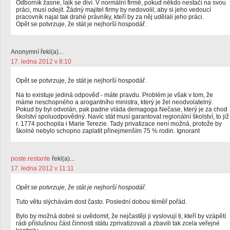
Odborník žasne, laik se diví. V normální firmě, pokud někdo nestačí na svou
práci, musí odejít. Žádný majitel firmy by nedovolil, aby si jeho vedoucí
pracovník najal tak drahé právníky, kteří by za něj udělali jeho práci.
Opět se potvrzuje, že stát je nejhorší hospodář.
Anonymní řekl(a)...
17. ledna 2012 v 8:10
Opět se potvrzuje, že stát je nejhorší hospodář.
Na to existuje jediná odpověď - máte pravdu. Problém je však v tom, že
máme neschopného a arogantního ministra, který je žel neodvolatelný.
Pokud by byl odvolán, pak padne vláda demagoga Nečase, který je za chod
školství spoluodpovědný. Navíc stát musí garantovat regionální školství, to již
r. 1774 pochopila i Marie Terezie. Tady privatizace není možná, protože by
školné nebylo schopno zaplatit přinejmenším 75 % rodin. Ignorant
poste.restante
řekl(a)...
17. ledna 2012 v 11:11
Opět se potvrzuje, že stát je nejhorší hospodář.
Tuto větu slýchávám dost často. Poslední dobou téměř pořád.
Bylo by možná dobré si uvědomit, že nejčastěji ji vyslovují ti, kteří by vzápětí
rádi příslušnou část činnosti státu zprivatizovali a zbavili tak zcela veřejné