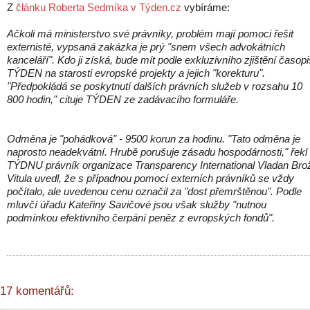
Z
článku Roberta Sedmíka v Týden.cz
vybíráme:
Ačkoli má ministerstvo své právníky, problém mají pomoci řešit
externisté, vypsaná zakázka je prý "snem všech advokátních
kanceláří". Kdo ji získá, bude mít podle exkluzivního zjištění časopi
TÝDEN na starosti evropské projekty a jejich "korekturu".
"Předpokládá se poskytnutí dalších právních služeb v rozsahu 10
800 hodin," cituje TÝDEN ze zadávacího formuláře.
Odměna je "pohádková" - 9500 korun za hodinu. "Tato odměna je
naprosto neadekvátní. Hrubě porušuje zásadu hospodárnosti," řekl
TÝDNU právník organizace Transparency International Vladan Bro
Vitula uvedl, že s případnou pomocí externích právníků se vždy
počítalo, ale uvedenou cenu označil za "dost přemrštěnou". Podle
mluvčí úřadu Kateřiny Savičové jsou však služby "nutnou
podmínkou efektivního čerpání peněz z evropských fondů".
17 komentářů: