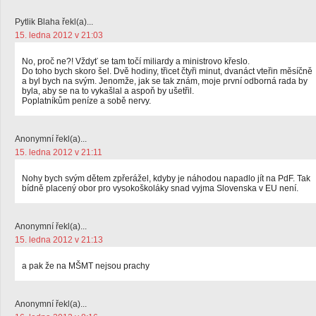
Pytlik Blaha řekl(a)...
15. ledna 2012 v 21:03
No, proč ne?! Vždyť se tam točí miliardy a ministrovo křeslo.
Do toho bych skoro šel. Dvě hodiny, třicet čtyři minut, dvanáct vteřin měsíčně
a byl bych na svým. Jenomže, jak se tak znám, moje první odborná rada by
byla, aby se na to vykašlal a aspoň by ušetřil.
Poplatníkům peníze a sobě nervy.
Anonymní řekl(a)...
15. ledna 2012 v 21:11
Nohy bych svým dětem zpřerážel, kdyby je náhodou napadlo jít na PdF. Tak
bídně placený obor pro vysokoškoláky snad vyjma Slovenska v EU není.
Anonymní řekl(a)...
15. ledna 2012 v 21:13
a pak že na MŠMT nejsou prachy
Anonymní řekl(a)...