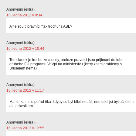
Anonymní řekl(a)...
16. ledna 2012 v 9:34
A nejsou ti právníci "tak trochu" z ABL?
Anonymní řekl(a)...
16. ledna 2012 v 10:44
Ten clanek je trochu zmatecny, protoze pravnici jsou prijimani do toho
druheho EU programu VaVpI na ministerstvu (ktery zatim problemy s
Bruselem nema)
Anonymní řekl(a)...
16. ledna 2012 v 11:17
Maminka mi to pořád říká: kdyby se byl blbě neučil, nemusel jsi být učitelem,
ale právníkem.
Anonymní řekl(a)...
16. ledna 2012 v 12:55