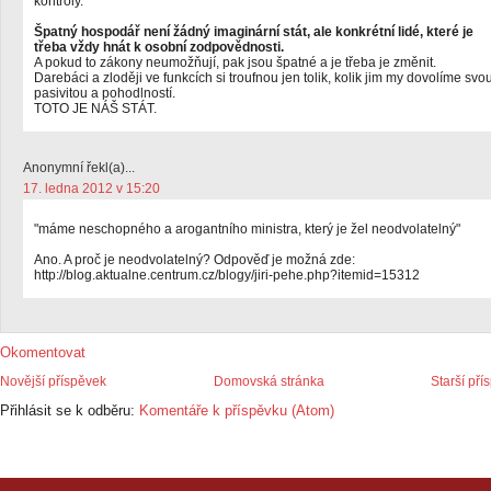
kontroly.
Špatný hospodář není žádný imaginární stát, ale konkrétní lidé, které je
třeba vždy hnát k osobní zodpovědnosti.
A pokud to zákony neumožňují, pak jsou špatné a je třeba je změnit.
Darebáci a zloději ve funkcích si troufnou jen tolik, kolik jim my dovolíme svo
pasivitou a pohodlností.
TOTO JE NÁŠ STÁT.
Anonymní řekl(a)...
17. ledna 2012 v 15:20
"máme neschopného a arogantního ministra, který je žel neodvolatelný"
Ano. A proč je neodvolatelný? Odpověď je možná zde:
http://blog.aktualne.centrum.cz/blogy/jiri-pehe.php?itemid=15312
Okomentovat
Novější příspěvek
Domovská stránka
Starší pří
Přihlásit se k odběru:
Komentáře k příspěvku (Atom)