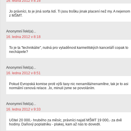
16. ledna 2012 v 8:16
Jo právníci, to je jiná sorta lidí. Ti jsou trošku jinak placení než my. A nejenom
z MŠMT.
Anonymní řekl(a)...
16. ledna 2012 v 8:18
To je ta "technikálie", nutná pro vyladěnost karmelitských kanceláří copak to
nechápete?
Anonymní řekl(a)...
16. ledna 2012 v 8:51
Pokud Evropská komise proti výši taxy nic nenamítá/nenamítne, tak je to asi
normální cenová relace. Jo, minuli jsme se povoláním.
Anonymní řekl(a)...
16. ledna 2012 v 9:33
Učitel 20 000,- hrubého za měsíc, právníci najatí MŠMT 19 000,- za dvě
hodiny. Daňový poplatníku - plakej, kam až nás to dovedli.