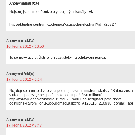
Anonymnímu 9:34
Nejsou, jste mimo. Peníze plynou jinými kanály - viz
http://aktualne.centrum.cz/domaci/kauzy/clanek.phtml?id=728727
Anonymní řekl(a)...
16. ledna 2012 v 13:50
To se nevylučuje. Ústí je jen část stoky na odplavení peněz.
Anonymní řekl(a)...
17. ledna 2012 v 2:14
No, dějí se nám to divné věci pod nejlepším ministrem školství "Bátora zůstal
v úřadu i po rezignaci, poté dostal odstupné čtvrt milionu":
http://zpravy.idnes.cz/batora-zustal-v-uradu-i-po-rezignaci-pote-dostal-
odstupne-ctvrt-milionu-1oc-/domaci.aspx?c=A120116_210938_domaci_abr
Anonymní řekl(a)...
17. ledna 2012 v 7:47