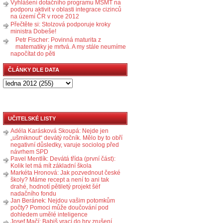
Vyhlášení dotačního programu MŠMT na
podporu aktivit v oblasti integrace cizinců
na území ČR v roce 2012
Přečtěte si: Stolzová podporuje kroky
ministra Dobeše!
Petr Fischer: Povinná maturita z
matematiky je mrtvá. A my stále neumíme
napočítat do pěti
ČLÁNKY DLE DATA
UČITELSKÉ LISTY
Adéla Karásková Skoupá: Nejde jen
„ušmiknout“ devátý ročník. Mělo by to obří
negativní důsledky, varuje sociolog před
návrhem SPD
Pavel Mentlík: Devátá třída (první část):
Kolik let má mít základní škola
Markéta Hronová: Jak pozvednout české
školy? Máme recept a není to ani tak
drahé, hodnotí pětiletý projekt šéf
nadačního fondu
Jan Beránek: Nejdou vašim potomkům
počty? Pomoci může doučování pod
dohledem umělé inteligence
Josef Mačí: Babiš vrací do hry zrušení