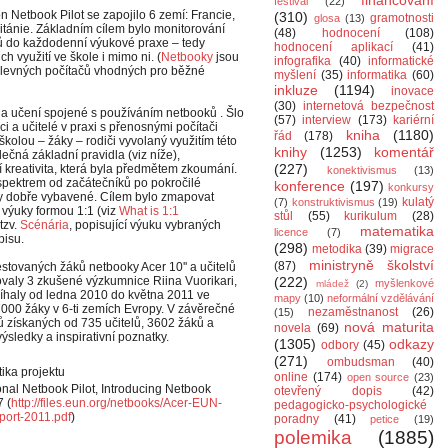
financování
festival
(22)
 Netbook Pilot se zapojilo 6 zemí: Francie,
(310)
gramotnosti
glosa
(13)
itánie. Základním cílem bylo monitorování
(48)
hodnocení
(108)
ů do každodenní výukové praxe – tedy
hodnocení aplikací
(41)
ch využití ve škole i mimo ni. (
Netbooky
jsou
infografika
(40)
informatické
 a levných počítačů vhodných pro běžné
myšlení
(35)
informatika
(60)
inkluze
(1194)
inovace
(30)
internetová bezpečnost
a učení spojené s používáním netbooků . Šlo
(57)
interview
(173)
kariérní
i a učitelé v praxi s přenosnými počítači
kniha
(1180)
řád
(178)
kolou – žáky – rodiči vyvolaný využitím této
knihy
(1253)
komentář
ečná základní pravidla (viz níže),
(227)
kreativita, která byla předmětem zkoumání.
konektivismus
(13)
 spektrem od začátečníků po pokročilé
konference
(197)
konkursy
oly dobře vybavené. Cílem bylo zmapovat
kulatý
(7)
konstruktivismus
(19)
i výuky formou 1:1 (viz
What is 1:1
stůl
(55)
kurikulum
(28)
tzv.
Scénária
, popisující výuku vybraných
matematika
licence
(7)
pisu.
(298)
metodika
(39)
migrace
ministryně školství
(87)
estovaných žáků netbooky Acer 10'' a učitelů
valy 3 zkušené výzkumnice Riina Vuorikari,
(222)
myšlenkové
mládež
(2)
obíhaly od ledna 2010 do května 2011 ve
mapy
(10)
neformální vzdělávání
7000 žáky v 6-ti zemích Evropy. V závěrečné
nezaměstnanost
(26)
(15)
ů získaných od 735 učitelů, 3602 žáků a
nová maturita
novela
(69)
ýsledky a inspirativní poznatky.
(1305)
odkazy
odbory
(45)
(271)
ombudsman
(40)
tika projektu
online
(174)
open source
(23)
nal Netbook Pilot, Introducing Netbook
otevřený dopis
(42)
7 (
http://files.eun.org/netbooks/Acer-EUN-
pedagogicko-psychologické
eport-2011.pdf
)
poradny
(41)
petice
(19)
polemika
(1885)