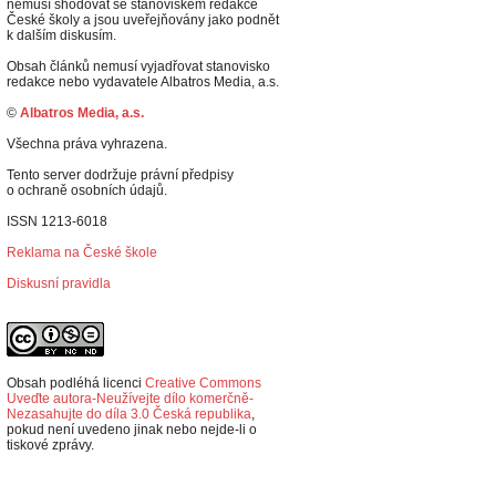
nemusí shodovat se stanoviskem redakce
České školy a jsou uveřejňovány jako podnět
k dalším diskusím.
Obsah článků nemusí vyjadřovat stanovisko
redakce nebo vydavatele Albatros Media, a.s.
©
Albatros Media, a.s.
Všechna práva vyhrazena.
Tento server dodržuje právní předpisy
o ochraně osobních údajů.
ISSN 1213-6018
Reklama na České škole
Diskusní pravidla
Obsah podléhá licenci
Creative Commons
Uveďte autora-Neužívejte dílo komerčně-
Nezasahujte do díla 3.0 Česká republika
,
p
okud není uvedeno jinak nebo nejde-li o
tiskové zprávy.