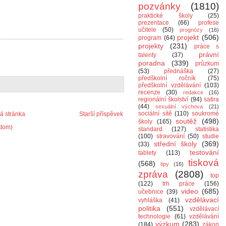
pozvánky
(1810)
praktické školy
(25)
prezentace
(66)
profese
učitele
(50)
prognózy
(16)
projekt
(506)
program
(64)
projekty
(231)
práce s
právní
talenty
(37)
poradna
(339)
průzkum
(53)
přednáška
(27)
předškolní ročník
(75)
předškolní vzdělávání
(103)
recenze
(30)
redakce
(16)
regionální školství
(94)
satira
(44)
sexuální výchova
(21)
sociální sítě
(110)
soukromé
 stránka
Starší příspěvek
soutěž
(498)
školy
(165)
Atom)
standard
(127)
statistika
(100)
stravování
(50)
studie
střední školy
(369)
(33)
testování
tablety
(113)
tisková
(568)
tipy
(16)
zpráva
(2808)
top
(122)
trh práce
(156)
video
(685)
učebnice
(39)
vzdělávací
vyhláška
(41)
politika
(551)
vzdělávací
technologie
(61)
vzdělávání
výzkum
(283)
(184)
zákon