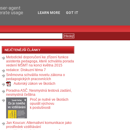
RSS
KOMENTÁŘE
 user-agent
nerate usage
LEARN MORE
GOT IT
NEJČTENĚJŠÍ ČLÁNKY
Metodické doporučení ke zřízení funkce
asistenta pedagoga, které schválila porada
vedení MŠMT na konci května 2015
redakce: Diskuzní téma 7
Sněmovna schválila novelu zákona o
pedagogických pracovnících
Autorský zákon ve školách
Poradna ASČ: Nesmyslná testová zadání,
nesmyslná čeština
Proč je nutné ve školách
opustit výchovu
k poslušnosti
Jan Koucun: Alternativní komunikace jako
prostředek vzdělávání