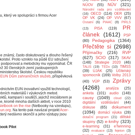
NÚV
(321)
NÚOV
(55)
Národní rada pro vzdělávání
OECD
(114)
OER
(25)
(16)
, který ve spolupráci s firmou Acer
OP VK
(24)
OP VVV
(67)
Ostatní
(6)
PIAAC
(8)
PIRLS
PR
PISA
(119)
(13)
článek
(1612)
PSP
Pedagogika
(1364)
(80)
Přečtěte si
(2698)
Přijímačky
(216)
RVP
 je známý, často diskutovaný a dlouho řešený
(627)
SCIO
(317)
SKAV
olství. Proto vzniklo na půdě EU sdružení
(148)
Strategie 2020
(46)
voj podporovat a metodicky mu vypomáhat. ČR
TIMSS
TALIS
(19)
TEDx
(10)
než 30 členských zemí zastoupených
(39)
UJAK
(25)
Učitelský
nisterstvy školství. Českou republiku
spomocník
(169)
Volby 2013
h
EUN Dům zahraničních služeb
, příspěvková
Zprávy
(40)
VÚP
(53)
(4268)
analýza
(25)
dnictvím EUN inovativní využití technologií,
učebních materiálů i výukových metod.
anketa
(101)
audio
(148)
ktů, kampaní i soutěží, jejichž iniciátorem je
causy
(1049)
cloud
(22)
, kromě mnoha dalších aktivit, v roce 2010
digitální vzdělávání
(44)
Netbook on the rise
(Netbooky na vzestupu),
dokument
diskuse
(65)
.eun.org
. Na tento pak navázal projekt
Acer-
(1094)
domácí výuka
(28)
 který nedávno skončil a jeho výstupy jsou
dětské
dotační program
(21)
e-knihy
(323)
skupiny
(52)
e-learning
(31)
eTwinning
ook Pilot
(32)
evaluace
(13)
fejeton
(3)