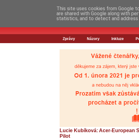
This site uses cookies from Google to 
are shared with Google along with per
statistics, and to detect and address
Zprávy
Názory
Inkluze
P
Lucie Kubíková: Acer-European 
Pilot