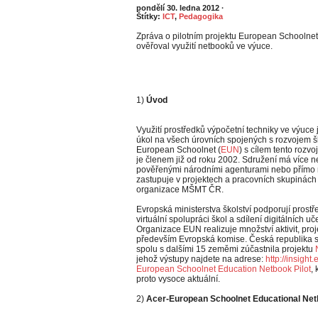
pondělí 30. ledna 2012
·
Štítky:
ICT
,
Pedagogika
Zpráva o pilotním projektu European Schoolnetu
ověřoval využití netbooků ve výuce.
1)
Úvod
Využití prostředků výpočetní techniky ve výuce
úkol na všech úrovních spojených s rozvojem šk
European Schoolnet (
EUN
) s cílem tento roz
je členem již od roku 2002. Sdružení má více 
pověřenými národními agenturami nebo přímo mi
zastupuje v projektech a pracovních skupinác
organizace MŠMT ČR.
Evropská ministerstva školství podporují prostře
virtuální spolupráci škol a sdílení digitálních 
Organizace EUN realizuje množství aktivit, proje
především Evropská komise. Česká republika se
spolu s dalšími 15 zeměmi zúčastnila projektu
jehož výstupy najdete na adrese:
http://insight
European Schoolnet Education Netbook Pilot
,
proto vysoce aktuální.
2)
Acer-European Schoolnet Educational Netb