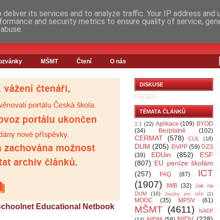
deliver its services and to analyze traffic. Your IP address and
formance and security metrics to ensure quality of service, ge
 abuse.
ozvánky
MŠMT
Čtení
O nás
DISKUSE
Načítání
TÉMATA ČLÁNKŮ
Aplikace
(109)
BYOD
1:1
(22)
(34)
Bezplatně
(102)
CERMAT
(578)
CLIL
(18)
DUM
(205)
DVPP
(59)
DZS
EDUin
(852)
ESF
(39)
(807)
EU peníze školám
ICT
(257)
FAQ
(87)
(1907)
IWB
(32)
Jak na
DUM
(16)
Jazyky pro děti
(1)
MOOC
(35)
MPSV
(61)
Schoolnet Educational Netbook
MŠMT
(4611)
NAEP
NIDV
(228)
NIDM
(58)
(14)