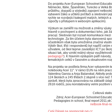
Do projektu Acer-European Schoolnet Education
Německo, Itálie, Španělsko, Turecko a Velká Br
průběhu, dopadů a výsledků zapojení netbook
vybavení žáků a učitelů počítači a sledování jeji
rychle se rozvíjející kategorií malých, lehkých
výpočty s přístupem k webovým aplikacím).
Výzkum se zaměřil na možnosti a změny výuky 
hlavně o pochopení a dokumentaci toho, jak žác
pracují. Sledován byl rozsah komunikace mezi š
technologie. Za tím účelem byla stanovená spol
účastníkům však byla umožněna značná vlastní 
Výběr škol, tříd i respondentů byl napříč celým
uživatele, od škol teprve zavádějící ICT po šk
situaci tak, aby vznikl reálný obraz využitelnost
pedagogy?
). K hlavním výstupům patří návody, 
tematických celků v časovém a obsahovém roz
Na projektu se podílela firma Acer vybavením t
notebooky Acer 11''. V rámci EUN na něm praco
Valentina Garoia a Anja Balanskat. Aktivity pr
124 školách a 245 třídách 2.stupně s více než 
zprávě, která byla zpracována na základě údaj
2618 rodičů, jsou konstatovány velmi pozitivní v
Celková statis
Zdroj: Acer-European Schoolnet Educatio
Pedagogies in school, final report 2011,str.
netbook-final-r
Celý článek na spomocnik.rvp.cz