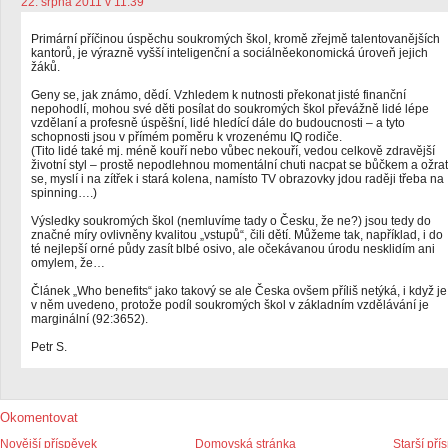
22. srpna 2011 v 11:39
Primární příčinou úspěchu soukromých škol, kromě zřejmě talentovanějších
kantorů, je výrazně vyšší inteligenční a sociálněekonomická úroveň jejich
žáků.
Geny se, jak známo, dědí. Vzhledem k nutnosti překonat jisté finanční
nepohodlí, mohou své děti posílat do soukromých škol převážně lidé lépe
vzdělaní a profesně úspěšní, lidé hledící dále do budoucnosti – a tyto
schopnosti jsou v přímém poměru k vrozenému IQ rodiče.
(Tito lidé také mj. méně kouří nebo vůbec nekouří, vedou celkově zdravější
životní styl – prostě nepodlehnou momentální chuti nacpat se bůčkem a ožrat
se, myslí i na zítřek i stará kolena, namísto TV obrazovky jdou raději třeba na
spinning….)
Výsledky soukromých škol (nemluvíme tady o Česku, že ne?) jsou tedy do
značné míry ovlivněny kvalitou „vstupů“, čili dětí. Můžeme tak, například, i do
té nejlepší orné půdy zasít blbé osivo, ale očekávanou úrodu nesklidím ani
omylem, že…
Článek „Who benefits“ jako takový se ale Česka ovšem příliš netýká, i když je
v něm uvedeno, protože podíl soukromých škol v základním vzdělávání je
marginální (92:3652).
Petr S.
Okomentovat
Novější příspěvek
Domovská stránka
Starší pří