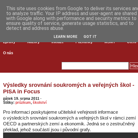
This site uses cookies from Google to deliver its services an
to analyze traffic. Your IP address and user-agent are shared
with Google along with performance and security metrics to
ensure quality of service, generate usage statistics, and to
detect and address abuse.
LEARN MORE
GOT IT
Zprávy
Názory
Inkluze
Pozvánky
MŠMT
Čtení
O nás
Výsledky srovnání soukromých a veřejných škol -
PISA in Focus
pátek 19. srpna 2011
·
Štítky:
průzkum
,
školství
Pro informaci poskytujeme učitelské veřejnosti informace
o výsledcích srovnání soukromých a veřejných škol v rámci zemí
OECD a partnerských zemí a ekonomik. Jedná se o zestručněný
překlad, jehož součástí jsou i původní grafy.