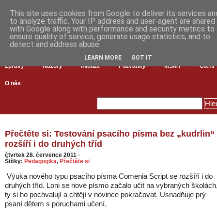
This site uses cookies from Google to deliver its services an
to analyze traffic. Your IP address and user-agent are shared
with Google along with performance and security metrics to
ensure quality of service, generate usage statistics, and to
detect and address abuse.
LEARN MORE
GOT IT
Zprávy
Názory
Inkluze
Pozvánky
MŠMT
Čtení
O nás
Přečtěte si: Testování psacího písma bez „kudrlin“
rozšíří i do druhých tříd
čtvrtek 28. července 2011
·
Štítky:
Pedagogika
,
Přečtěte si
Výuka nového typu psacího písma Comenia Script se rozšíří i do
druhých tříd. Loni se nové písmo začalo učit na vybraných školách
ty si ho pochvalují a chtějí v novince pokračovat. Usnadňuje prý
psaní dětem s poruchami učení.