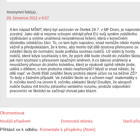
Anonymní řekl(a)...
29. července 2011 v 9:07
A ten nápad MŠMT, který byl avizován ve čtvrtek 28.7. v MF Dnes, je naprosto
zcestný. Jako stát si nejsme schopni obhájit před EU svůj systém zvláštního
vzdělávání a volíme unáhlená nesystémová řešení, která v konečném
důsledku odskáčou žáci. To, co tam bylo napsáno, snad nemůže nikdo mysle
vážně a předpokládám, že k tomu, aby mohlo být dítě doslova přehozeno ze
zvláštní školy do normální, bude potřeba souhlas rodičů. Už vidím ty hordy
rodičů, které kdysi souhlasily s tím, že jejich dítě bude chodit do zvláštní školy
jak nyní souhlasí s přesunem opačným směrem. A co takový unáhlený a
neuvážený přesun do jiného kolektivu, který je výukově úplně někde jinde,
udělá s dítětem, o tom proboha nikdo nepřemýšlí? Myslí si snad někdo, že
dítě např. ve čtvrté třídě zvláštní školy probírá stejné učivo na na běžné ZŠ?
To tedy v žádném případě. Ve zvláštní škole se s učivem např. matematiky v
9. ročníku končí na úrovni 6. ročníku základní školy! Doufám, že alespoň
rodiče budou mít trochu zdravého selského rozumu, protože odpovědní
pracovníci ve školství se začínají chovat jako blázni.
Okomentovat
Novější příspěvek
Domovská stránka
Starší pří
Přihlásit se k odběru:
Komentáře k příspěvku (Atom)