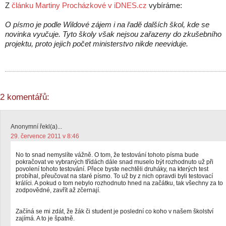
Z
článku Martiny Procházkové v iDNES.cz
vybíráme:
O písmo je podle Wildové zájem i na řadě dalších škol, kde se
novinka vyučuje. Tyto školy však nejsou zařazeny do zkušebního
projektu, proto jejich počet ministerstvo nikde neeviduje.
2 komentářů:
Anonymní řekl(a)...
29. července 2011 v 8:46
No to snad nemyslíte vážně. O tom, že testování tohoto písma bude
pokračovat ve vybraných třídách dále snad muselo být rozhodnuto už při
povolení tohoto testování. Přece byste nechtěli druháky, na kterých test
probíhal, přeučovat na staré písmo. To už by z nich opravdi byli testovací
králíci. A pokud o tom nebylo rozhodnuto hned na začátku, tak všechny za to
zodpovědné, zavřít až zčernají.
Začíná se mi zdát, že žák či student je poslední co koho v našem školství
zajímá. A to je špatně.