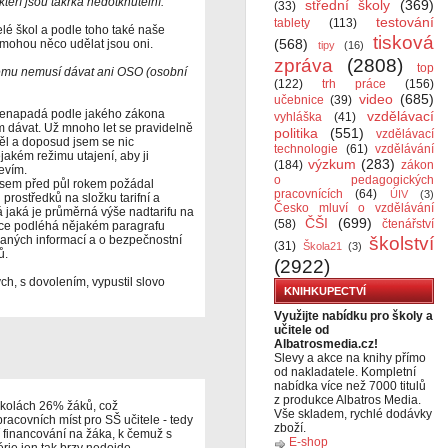
 kteří jsou takřka nedotknutelní.
střední školy
(369)
(33)
testování
tablety
(113)
elé škol a podle toho také naše
tisková
(568)
ím mohou něco udělat jsou oni.
tipy
(16)
zpráva
(2808)
top
ému nemusí dávat ani OSO (osobní
(122)
trh práce
(156)
video
(685)
učebnice
(39)
nenapadá podle jakého zákona
vzdělávací
vyhláška
(41)
m dávat. Už mnoho let se pravidelně
politika
(551)
vzdělávací
měl a doposud jsem se nic
technologie
(61)
vzdělávání
jakém režimu utajení, aby ji
výzkum
(283)
(184)
zákon
evím.
o pedagogických
 jsem před půl rokem požádal
pracovnících
(64)
ÚIV
(3)
prostředků na složku tarifní a
Česko mluví o vzdělávání
á jaká je průměrná výše nadtarifu na
ČŠI
(699)
(58)
čtenářství
mace podléhá nějakém paragrafu
vaných informací a o bezpečnostní
školství
(31)
Škola21
(3)
ů.
(2922)
ch, s dovolením, vypustil slovo
KNIHKUPECTVÍ
Využijte nabídku pro školy a
učitele od
Albatrosmedia.cz!
Slevy a akce na knihy přímo
od nakladatele. Kompletní
nabídka více než 7000 titulů
z produkce Albatros Media.
 školách 26% žáků, což
Vše skladem, rychlé dodávky
covních míst pro SŠ učitele - tedy
zboží.
financování na žáka, k čemuž s
E-shop