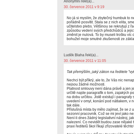
Anonymní řekl(a)...
30. července 2011 v 9:19
No já si myslím, že zbytečný humbuk to nen
pořádně posvítit. Stala se z nich elita, s
učitelstvo plebs. Většinou se rekrutují z řa
způsobu vedení svých předchůdců a jejic
změnit je nulová. To by museli trošku víc 
bohužel moje smutné zkušenosti ze základ
Luděk Blaha řekl(a)...
30. července 2011 v 11:05
Tak přemýšlím, jaký zákon na ředitele "v
Nechci být příkrý, ale to, že Vás nic nen
nejsou žádné možnosti.
Platnost smlouvy není dána právě a jen 
určitě najde paragrafík o tom, zajakých
na dobu určitou. Jistě existují i paragrafy
uvedení v omyl, konání pod nátlakem, v n
tak dále.
Příslušná místa by mělo zajímat, že se z 
sezonní pracovník. Což se mi jeví jako n
Není-li dnes žádný legislativní nástroj, jak
nalezení. Co nevidět budou zase nějaké t
praxi ředitelů škol říkají zřizovatelé těchto