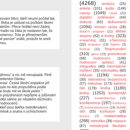
(4268)
analýza
(25)
anketa
(101)
audio
(148)
causy
(1049)
cloud
(22)
digitální vzdělávání
(44)
váni blbci, kteří neumí počítat tak,
dokument
diskuse
(65)
e třeba je udávat na počkáni školní
(1094)
atelům. Přece ředitel není žádný
domácí výuka
(28)
mativ na žáka je nastaven tak, že
dětské
dotační program
(21)
ovolenou. Toto je přinejmenším
e-knihy
(323)
skupiny
(52)
 peníze" vrátili, protože to smrtí
e-learning
(31)
eTwinning
inou.
(32)
evaluace
(13)
fejeton
(3)
financování
festival
(22)
(310)
gramotnosti
glosa
(13)
(48)
hodnocení
(108)
hodnocení aplikací
(41)
infografika
(40)
informatické
myšlení
(35)
informatika
(60)
inkluze
(1194)
ytáhnou" a nic mě nenapadá. Plně
inovace
vedeném článku:
(30)
internetová bezpečnost
oval. Česká školní inspekce při
(57)
interview
(173)
kariérní
byla na léto propuštěna podle
kniha
(1180)
řád
(178)
e budu mít ve škole peklo."
knihy
(1253)
komentář
 po prázdninách nepříjme a zdůvodní
(227)
konektivismus
(13)
Raději sáhne po nějakém důchodci,
konference
(197)
hodnocení).
konkursy
 kteří jsou takřka nedotknutelní.
kulatý
(7)
konstruktivismus
(19)
humbuk a snaha o uchlácholení
stůl
(55)
kurikulum
(28)
matematika
licence
(7)
(298)
metodika
(39)
migrace
ministryně školství
(87)