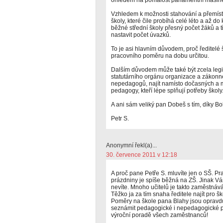
ohledem na pomalost parlamentní mašinér
Vzhledem k možnosti stahování a přemísťo
školy, které čile probíhá celé léto a až do
běžné střední školy přesný počet žáků a tř
nastavit počet úvazků.
To je asi hlavním důvodem, proč ředitelé š
pracovního poměru na dobu určitou.
Dalším důvodem může také být zcela legiti
statutárního orgánu organizace a zákon
nepedagogů, najít namísto dočasných 
pedagogy, kteří lépe splňují potřeby školy
A ani sám veliký pan Dobeš s tím, díky Bo
Petr S.
Anonymní řekl(a)...
30. července 2011 v 12:18
A proč pane Petře S. mluvíte jen o SŠ. Pr
prázdniny je spíše běžná na ZŠ. Jinak Vá
nevíte. Mnoho učitelů je takto zaměstnává
Těžko ja za tím snaha ředitele najít pro š
Poměry na škole pana Blahy jsou opravdu
seznámit pedagogické i nepedagogické p
výroční poradě všech zaměstnanců!