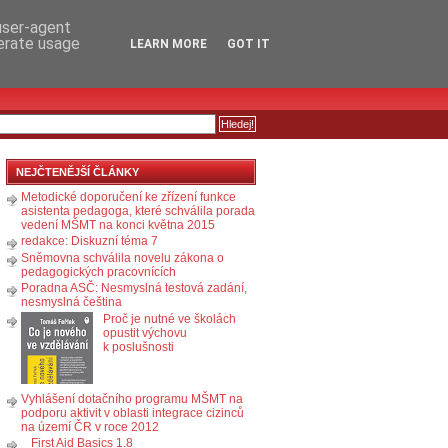
RSS
KOMENTÁŘE
 user-agent
nerate usage
LEARN MORE
GOT IT
NEJČTENĚJŠÍ ČLÁNKY
Metodické doporučení ke zřízení funkce
asistenta pedagoga, které schválila porada
vedení MŠMT na konci května 2015
redakce: Diskuzní téma 7
Sněmovna schválila novelu zákona o
pedagogických pracovnících
Poradna ASČ: Nesmyslná testová zadání,
nesmyslná čeština
Proč je nutné ve školách
opustit výchovu
k poslušnosti
Vyhlášení dotačního programu MŠMT na
podporu aktivit v oblasti integrace cizinců
na území ČR v roce 2012
First Aid Basics 1.8