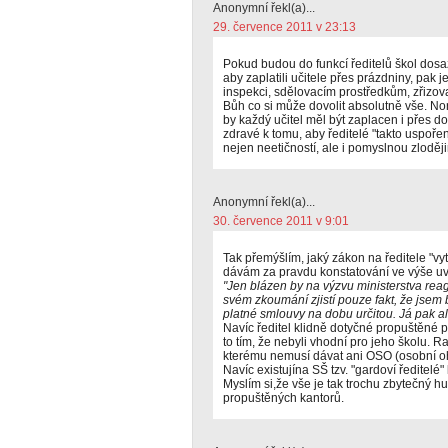
Anonymní řekl(a)...
29. července 2011 v 23:13
Pokud budou do funkcí ředitelů škol dosazo
aby zaplatili učitele přes prázdniny, pak j
inspekci, sdělovacím prostředkům, zřizov
Bůh co si může dovolit absolutně vše. Nor
by každý učitel měl být zaplacen i přes d
zdravé k tomu, aby ředitelé "takto uspořené
nejen neetičností, ale i pomyslnou zloděj
Anonymní řekl(a)...
30. července 2011 v 9:01
Tak přemýšlím, jaký zákon na ředitele "v
dávám za pravdu konstatování ve výše u
"Jen blázen by na výzvu ministerstva reag
svém zkoumání zjistí pouze fakt, že jsem 
platné smlouvy na dobu určitou. Já pak al
Navíc ředitel klidně dotyčné propuštěné
to tím, že nebyli vhodní pro jeho školu. 
kterému nemusí dávat ani OSO (osobní o
Navíc existujína SŠ tzv. "gardoví ředitelé"
Myslím si,že vše je tak trochu zbytečný 
propuštěných kantorů.