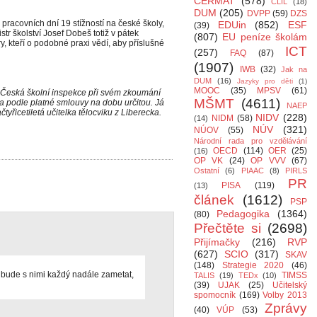
CERMAT
(578)
CLIL
(18)
DUM
(205)
DVPP
(59)
DZS
racovních dní 19 stížností na české školy,
EDUin
(852)
ESF
(39)
tr školství Josef Dobeš totiž v pátek
(807)
EU peníze školám
y, kteří o podobné praxi vědí, aby příslušné
ICT
(257)
FAQ
(87)
(1907)
IWB
(32)
Jak na
DUM
(16)
Jazyky pro děti
(1)
MOOC
(35)
MPSV
(61)
. Česká školní inspekce při svém zkoumání
MŠMT
(4611)
ěna podle platné smlouvy na dobu určitou. Já
NAEP
tyřicetiletá učitelka tělocviku z Liberecka.
NIDV
(228)
NIDM
(58)
(14)
NÚV
(321)
NÚOV
(55)
Národní rada pro vzdělávání
OECD
(114)
OER
(25)
(16)
OP VK
(24)
OP VVV
(67)
Ostatní
(6)
PIAAC
(8)
PIRLS
PR
PISA
(119)
(13)
článek
(1612)
PSP
Pedagogika
(1364)
(80)
Přečtěte si
(2698)
Přijímačky
(216)
RVP
(627)
SCIO
(317)
SKAV
(148)
Strategie 2020
(46)
 bude s nimi každý nadále zametat,
TIMSS
TALIS
(19)
TEDx
(10)
(39)
UJAK
(25)
Učitelský
spomocník
(169)
Volby 2013
Zprávy
(40)
VÚP
(53)