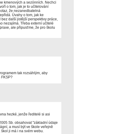
me kmenových a sezónních. Nechci
oří o tom, jak je to učitelování
 potaz, že nezanedbatelná
epřidá. Úvahy o tom, jak ke
bez další jistější perspektivy práce,
ho nezajímá. Třeba externí učitelé
 praxe, ale připusťme, že pro školu
 programem tak rozsáhlým, aby
 s FKSP?
vna hezké, jenže ředitelé si asi
/2005 Sb. obsahovat "základní údaje
ágní, a musí být ve škole veřejně
a škol ji má i na svém webu.