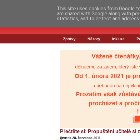
This site uses cookies from Google to 
are shared with Google along with per
statistics, and to detect and address
Zprávy
Názory
Inkluze
P
Přečtěte si: Propuštění učitelé si 
čtvrtek 28. července 2011
·