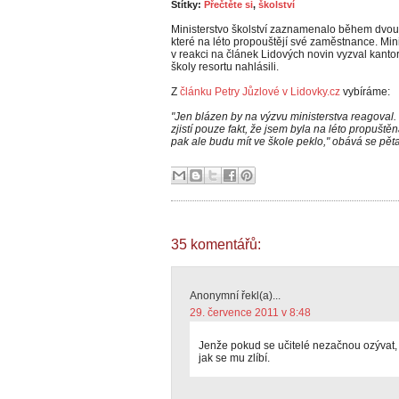
Štítky:
Přečtěte si
,
školství
Ministerstvo školství zaznamenalo během dvou p
které na léto propouštějí své zaměstnance. Minis
v reakci na článek Lidových novin vyzval kantor
školy resortu nahlásili.
Z
článku Petry Jůzlové v Lidovky.cz
vybíráme:
"Jen blázen by na výzvu ministerstva reagoval
zjistí pouze fakt, že jsem byla na léto propušt
pak ale budu mít ve škole peklo," obává se pětač
35 komentářů:
Anonymní řekl(a)...
29. července 2011 v 8:48
Jenže pokud se učitelé nezačnou ozývat,
jak se mu zlíbí.