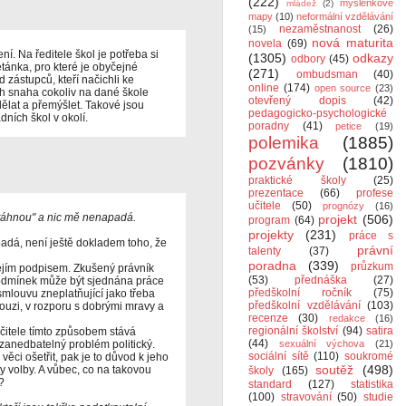
(222)
myšlenkové
mládež
(2)
mapy
(10)
neformální vzdělávání
nezaměstnanost
(26)
(15)
nová maturita
novela
(69)
í. Na ředitele škol je potřeba si
(1305)
odkazy
odbory
(45)
metánka, pro které je obyčejné
(271)
ombudsman
(40)
d zástupců, kteří načichli ke
online
(174)
open source
(23)
h snaha cokoliv na dané škole
otevřený dopis
(42)
dělat a přemýšlet. Takové jsou
pedagogicko-psychologické
ních škol v okolí.
poradny
(41)
petice
(19)
polemika
(1885)
pozvánky
(1810)
praktické školy
(25)
prezentace
(66)
profese
učitele
(50)
prognózy
(16)
ytáhnou" a nic mě nenapadá.
projekt
(506)
program
(64)
projekty
(231)
práce s
apadá, není ještě dokladem toho, že
právní
talenty
(37)
poradna
(339)
průzkum
jejím podpisem. Zkušený právník
(53)
přednáška
(27)
 podmínek může být sjednána práce
předškolní ročník
(75)
 smlouvu zneplatňující jako třeba
předškolní vzdělávání
(103)
ouzi, v rozporu s dobrými mravy a
recenze
(30)
redakce
(16)
regionální školství
(94)
satira
učitele tímto způsobem stává
(44)
ezanedbatelný problém politický.
sexuální výchova
(21)
sociální sítě
(110)
soukromé
 věci ošetřit, pak je to důvod k jeho
soutěž
(498)
y volby. A vůbec, co na takovou
školy
(165)
?
standard
(127)
statistika
(100)
stravování
(50)
studie