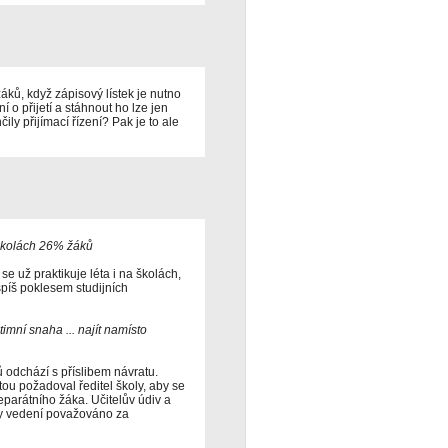
áků, když zápisový lístek je nutno
 o přijetí a stáhnout ho lze jen
ly přijímací řízení? Pak je to ale
školách 26% žáků
e už praktikuje léta i na školách,
spíš poklesem studijních
mní snaha ... najít namísto
 odchází s příslibem návratu.
tou požadoval ředitel školy, aby se
eparátního žáka. Učitelův údiv a
ny vedení považováno za