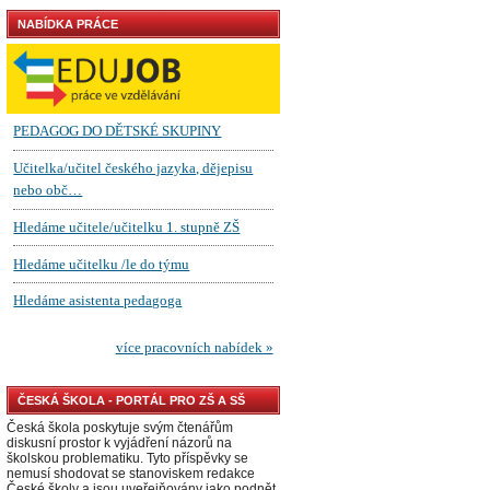
NABÍDKA PRÁCE
ČESKÁ ŠKOLA - PORTÁL PRO ZŠ A SŠ
Česká škola poskytuje svým čtenářům
diskusní prostor k vyjádření názorů na
školskou problematiku. Tyto příspěvky se
nemusí shodovat se stanoviskem redakce
České školy a jsou uveřejňovány jako podnět