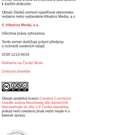
k dalším diskusím.
Obsah článků nemusí vyjadřovat stanovisko
redakce nebo vydavatele Albatros Media, a.s.
©
Albatros Media, a.s.
Všechna práva vyhrazena.
Tento server dodržuje právní předpisy
o ochraně osobních údajů.
ISSN 1213-6018
Reklama na České škole
Diskusní pravidla
Obsah podléhá licenci
Creative Commons
Uveďte autora-Neužívejte dílo komerčně-
Nezasahujte do díla 3.0 Česká republika
,
p
okud není uvedeno jinak nebo nejde-li o
tiskové zprávy.