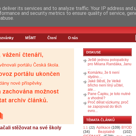
deliver its services and to analyze traffic. Your IP address and
formance and security metrics to ensure quality of service, ge
 abuse.
ozvánky
MŠMT
Čtení
O nás
DISKUSE
Ještě jednou polopaticky
pro Milana Randáka, Janu
...
Komárku, že ti není
stydno....
Jaké štěstí, že Velké
břicho není líný učitel,
ale...
Pane Čapku, je toto nutné
a vhodné?
Proč dělat výzkumy, proč
se zapojovat do těch
evro...
TÉMATA ČLÁNKŮ
začali stěžovat na své školy
Aplikace
(109)
BYOD
1:1
(22)
(34)
Bezplatně
(102)