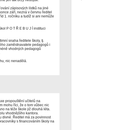
ie jen tak brzy nedojde.
vání zápisových lístků na jiné
 konce září, nezná v červnu ředitel
íd 1. ročníku a tudíž si ani nemůže
kol P O T Ř E B U J Í instituci
mní snaha ředitele školy, tj.
ného zaměstnavatele pedagogů i
a méně vhodných pedagogů
.
hu, nic nenadělá.
axe propouštění učitelů na
m mohu říci, že o tom vůbec nic
no na téže škole již dlouhá léta.
kolu vhodnějšího kantora.
 divné. Ředitel má za povinnost
racovníky s financováním školy na