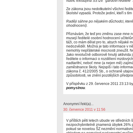
Navíc existujína SŠ tzv. "gardoví ředitelé"
Ze zákona jsou nedotkutelní všichni ředit
školství vypadá. Protože jediní, kteří s t
Raději sáhne po nějakém důchodci, kter
ohodnocení).
Přiznávám, že teď pro změnu zase mne 
musejí ředitelé osobní hodnocení učitelů
táži, co mám dělat pro to, abych nějaké 
nedozvěděl. Možná je tato informace v ně
nemohly nepřátelské mocnosti zneužít. N
Jako revolučně odborově hnutý aktivista
ředitele o informaci o rozdělení mzdových 
nadtarifní, neboť mne (a nejen mě) zajím
zaměstnance školy. Nejspíš i tato infor
zákona č. 412/2005 Sb., o ochraně utajo
způsobilosti, ve znění pozdějších předpis
V příspěvku z 29. července 2011 23:13 by
pomyslnou
.
Anonymní řekl(a)...
30. července 2011 v 11:56
V příštích pěti letech ubude ve středních
nezpochybnitelně znamená úbytek 26% pra
pokud se novelou ŠZ nezmění normativní 