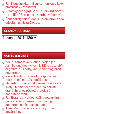
Jan Koucun: Alternativní komunikace jako
prostředek vzdělávání
Norský pedagog Godi Keller v rozhovoru
pro iDNES.cz o inkluzi nebo známkování
Šedesát signatářů dopisu premiérovi žádá
odvolání ministra Dobeše
ČLÁNKY DLE DATA
UČITELSKÉ LISTY
Adéla Karásková Skoupá: Nejde jen
„ušmiknout“ devátý ročník. Mělo by to obří
negativní důsledky, varuje sociolog před
návrhem SPD
Pavel Mentlík: Devátá třída (první část):
Kolik let má mít základní škola
Markéta Hronová: Jak pozvednout české
školy? Máme recept a není to ani tak
drahé, hodnotí pětiletý projekt šéf
nadačního fondu
Jan Beránek: Nejdou vašim potomkům
počty? Pomoci může doučování pod
dohledem umělé inteligence
Josef Mačí: Babiš vrací do hry zrušení
deváté třídy