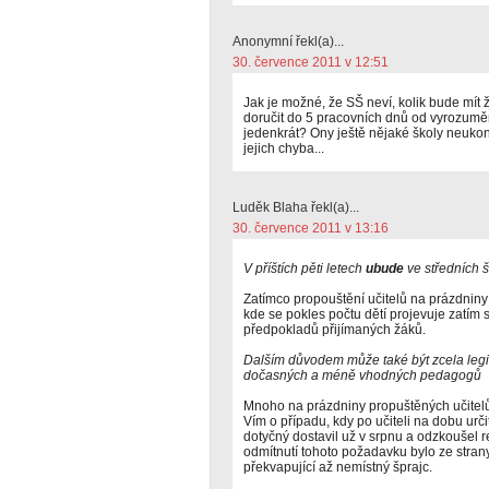
Anonymní řekl(a)...
30. července 2011 v 12:51
Jak je možné, že SŠ neví, kolik bude mít ž
doručit do 5 pracovních dnů od vyrozumění
jedenkrát? Ony ještě nějaké školy neukonči
jejich chyba...
Luděk Blaha řekl(a)...
30. července 2011 v 13:16
V příštích pěti letech
ubude
ve středních 
Zatímco propouštění učitelů na prázdniny s
kde se pokles počtu dětí projevuje zatím 
předpokladů přijímaných žáků.
Dalším důvodem může také být zcela legiti
dočasných a méně vhodných pedagogů
Mnoho na prázdniny propuštěných učitelů
Vím o případu, kdy po učiteli na dobu urči
dotyčný dostavil už v srpnu a odzkoušel r
odmítnutí tohoto požadavku bylo ze stra
překvapující až nemístný šprajc.