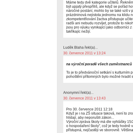
Máme tedy dvě kategorie učitelů. Řekně
být upjatý přespříliš, ale když se pořád hov
náročné poslání, mohlo by se také vzít v
prázdninová nejistota jednomu na klidu n
zkompetentňování žactva přistupuje učitel 
radši ani nebudu rozvíjet, protože to niko
jsou pro výuku vynikající jako odborníci z
takříkajíc nežijí.
Luděk Blaha řekl(a)...
30. července 2011 v 13:24
na výroční poradě všech zaměstnanců
To je to předvánoční setkání s kulturním
pohoštění přítomných bylo možné hradit
Anonymní řekl(a)...
30. července 2011 v 13:43
Pro 30. července 2011 12:18
Když je i na ZŠ situace taková, není to zro
hlídají, aby neporušili zákon...
Výroční zpráva školy má dle vyhlášky 15
o hospodaření školy", což je tedy hodně v
přístupná, nejčastěji ve sborovně. Většin