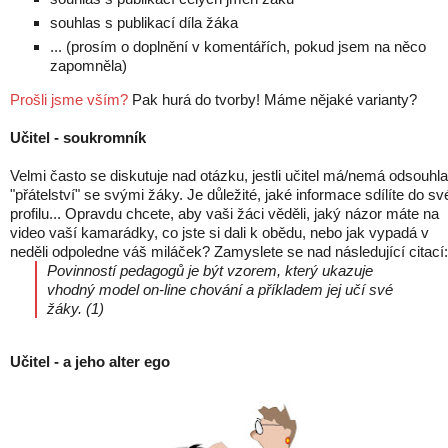
souhlas s publikací díla žáka
... (prosím o doplnění v komentářích, pokud jsem na něco
zapomněla)
Prošli jsme vším?
Pak hurá do tvorby! Máme nějaké varianty?
Učitel - soukromník
Velmi často se diskutuje nad otázku, jestli učitel má/nemá odsouhla
"přátelství" se svými žáky. Je důležité, jaké informace sdílíte do s
profilu... Opravdu chcete, aby vaši žáci věděli, jaký názor máte na
video vaší kamarádky, co jste si dali k obědu, nebo jak vypadá v
neděli odpoledne váš miláček? Zamyslete se nad následující citací:
Povinností pedagogů je být vzorem, který ukazuje
vhodný model on-line chování a příkladem jej učí své
žáky. (1)
Učitel - a jeho alter ego