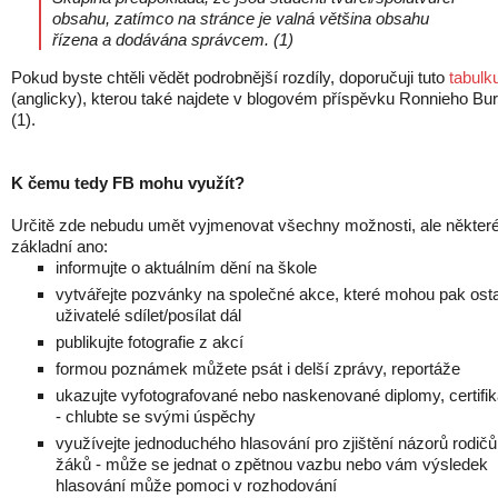
obsahu, zatímco na stránce je valná většina obsahu
řízena a dodávána správcem. (1)
Pokud byste chtěli vědět podrobnější rozdíly, doporučuji tuto
tabulk
(anglicky), kterou také najdete v blogovém příspěvku Ronnieho Bur
(1).
K čemu tedy FB mohu využít?
Určitě zde nebudu umět vyjmenovat všechny možnosti, ale někter
základní ano:
informujte o aktuálním dění na škole
vytvářejte pozvánky na společné akce, které mohou pak osta
uživatelé sdílet/posílat dál
publikujte fotografie z akcí
formou poznámek můžete psát i delší zprávy, reportáže
ukazujte vyfotografované nebo naskenované diplomy, certifik
- chlubte se svými úspěchy
využívejte jednoduchého hlasování pro zjištění názorů rodičů
žáků - může se jednat o zpětnou vazbu nebo vám výsledek
hlasování může pomoci v rozhodování