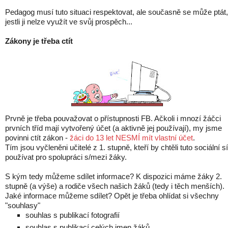
Pedagog musí tuto situaci respektovat, ale současně se může ptát,
jestli ji nelze využít ve svůj prospěch...
Zákony je třeba ctít
Prvně je třeba pouvažovat o přístupnosti FB. Ačkoli i mnozí žáčci
prvních tříd mají vytvořený účet (a aktivně jej používají), my jsme
povinni ctít zákon -
žáci do 13 let NESMÍ mít vlastní účet
.
Tím jsou vyčleněni učitelé z 1. stupně, kteří by chtěli tuto sociální sí
používat pro spolupráci s/mezi žáky.
S kým tedy můžeme sdílet informace? K dispozici máme žáky 2.
stupně (a výše) a rodiče všech našich žáků (tedy i těch menších).
Jaké informace můžeme sdílet? Opět je třeba ohlídat si všechny
"souhlasy"
souhlas s publikací fotografií
souhlas s publikací celých jmen žáků