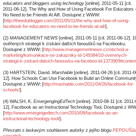
educators and bloggers using technology
[online]. 2011-05-11 [cit.
2011-06-12]. The Why and How of Using Facebook For Educators 
No Need to be Friends At All!. Dostupné z WWW:
[
http://theedublogger.com/2011/05/11/the-why-and-how-of-using-
facebook-for-educators-no-need-to-be-friends-at-all/
].
(2)
MANAGEMENT NEWS
[online]. 2011-05-11 [cit. 2011-06-12]. 1
ověřených strategií k získání dalších fanoušků na Facebooku.
Dostupné z WWW: [
http://www.managementnews.cz/obchod-a-
marketing/komunikace-se-zakazniky-id-149384/10-overenych-
strategii-k-ziskani-dalsich-fanousku-na-faceboo-id-1373909#conten
(3) HARTSTEIN, David.
Marshable
[online]. 2011-04-26 [cit. 2011-0
12]. How Schools Can Use Facebook to Build an Online Communit
Dostupné z WWW: [
http://mashable.com/2011/04/26/facebook-for-
schools/
].
(4) WALSH, K.
EmergengingEdTech
[online]. 2010-08-11 [cit. 2011-
12]. Facebook as an Instructional Technology Tool. Dostupné z W
[
http://www.emergingedtech.com/2010/08/facebook-as-an-
instructional-technology-tool/
].
Převzato s laskavým souhlasem autorky z jejího blogu
PEPOUŠů
nápadník
.