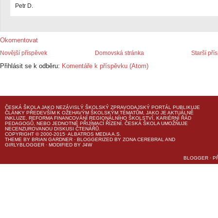
Petr D.
Okomentovat
Novější příspěvek
Domovská stránka
Starší pří
Přihlásit se k odběru:
Komentáře k příspěvku (Atom)
ČESKÁ ŠKOLA
JAKO NEZÁVISLÝ ŠKOLSKÝ ZPRAVODAJSKÝ PORTÁL PUBLIKUJE
ČLÁNKY PŘEDEVŠÍM K OŽEHAVÝM ŠKOLSKÝM TÉMATŮM, JAKO JE AKTUÁLNĚ
INKLUZE, REFORMA FINANCOVÁNÍ REGIONÁLNÍHO ŠKOLSTVÍ, KARIÉRNÍ ŘÁD
PEDAGOGŮ, NEBO JEDNOTNÉ PŘIJÍMACÍ ŘÍZENÍ.
ČESKÁ ŠKOLA
UMOŽŇUJE
NECENZUROVANOU DISKUSI ČTENÁŘŮ.
COPYRIGHT © 2000-2015· ALBATROS MEDIA A.S.
THEME
BY
BRIAN GARDNER
· BLOGGERIZED BY
ZONA CEREBRAL
AND
GIRLYBLOGGER
· MODIFIED BY
J4W
BLOGGER
·
P