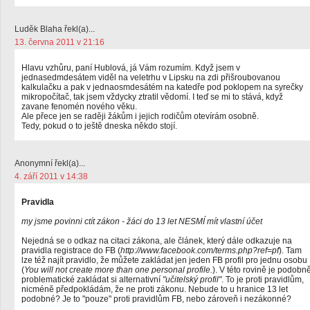
Luděk Blaha řekl(a)...
13. června 2011 v 21:16
Hlavu vzhůru, paní Hublová, já Vám rozumím. Když jsem v
jednasedmdesátem viděl na veletrhu v Lipsku na zdi přišroubovanou
kalkulačku a pak v jednaosmdesátém na katedře pod poklopem na syrečky
mikropočítač, tak jsem vždycky ztratil vědomí. I teď se mi to stává, když
zavane fenomén nového věku.
Ale přece jen se raději žákům i jejich rodičům otevírám osobně.
Tedy, pokud o to ještě dneska někdo stojí.
Anonymní řekl(a)...
4. září 2011 v 14:38
Pravidla
my jsme povinni ctít zákon - žáci do 13 let NESMÍ mít vlastní účet
Nejedná se o odkaz na citaci zákona, ale článek, který dále odkazuje na
pravidla registrace do FB (
http://www.facebook.com/terms.php?ref=pf
). Tam
lze též najít pravidlo, že můžete zakládat jen jeden FB profil pro jednu osobu
(
You will not create more than one personal profile.
). V této rovině je podobn
problematické zakládat si alternativní
"učitelský profil"
. To je proti pravidlům,
nicméně předpokládám, že ne proti zákonu. Nebude to u hranice 13 let
podobné? Je to "pouze" proti pravidlům FB, nebo zároveň i nezákonné?