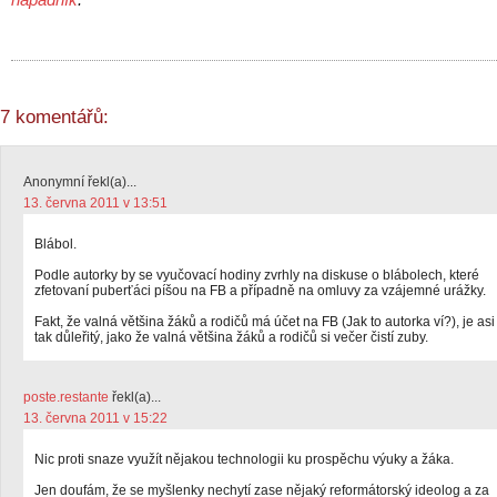
7 komentářů:
Anonymní řekl(a)...
13. června 2011 v 13:51
Blábol.
Podle autorky by se vyučovací hodiny zvrhly na diskuse o blábolech, které
zfetovaní puberťáci píšou na FB a případně na omluvy za vzájemné urážky.
Fakt, že valná většina žáků a rodičů má účet na FB (Jak to autorka ví?), je asi
tak důleřitý, jako že valná většina žáků a rodičů si večer čistí zuby.
poste.restante
řekl(a)...
13. června 2011 v 15:22
Nic proti snaze využít nějakou technologii ku prospěchu výuky a žáka.
Jen doufám, že se myšlenky nechytí zase nějaký reformátorský ideolog a za