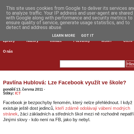
This site uses cookies from Google to deliver its services an
to analyze traffic. Your IP address and user-agent are shared
with Google along with performance and security metrics to
ensure quality of service, generate usage statistics, and to
detect and address abuse.
LEARN MORE
GOT IT
Zprávy
Názory
Inkluze
Pozvánky
MŠMT
Čtení
O nás
Pavlína Hublová: Lze Facebook využít ve škole?
pondělí 13. června 2011
·
Štítky:
ICT
Facebook je bezpochyby fenomén, který nelze přehlédnout. I když
existuje ještě dost jedinců,
kteří zdárně odolávají vábení modrých
stránek
, žáci základních a středních škol mezi ně rozhodně nepatří
Jinými slovy - kdo není na FB, jako by nebyl.