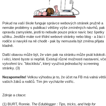
Pokud na vaší škole funguje správce webových stránek pružně a
nemáte problémy s publikací většiny výše zmíněných návrhů, pak
opravdu zamyslete, jestli to nebude pouze práce navíc bez špetky
užitku. Jestliže máte své třídní webové stránky nebo blog - a žáci i
rodiče si navykli na ně chodit - pak by nemusela být změna přijata
kladně.
Další obavou může být, že vám pak na stránku může psát kdokoli 
i věci, které byste si nepřáli. Existují různé možnosti nastavení, vč
vytvoření tzv. "blocklistu", který využívá jednoduchý screening
stránky. (3)
Nezapomeňte!
Velkou výhodou je to, že účet na FB má valná větš
vašich žáků a rodičů. Tím jim vycházíte vstříc.
Zdroje a citace:
(1) BURT, Ronnie.
The Edublogger : Tips, tricks, and help for