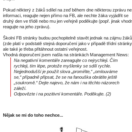
Pokud některý z žáků sdílel na zeď během dne některou zprávu n
informaci, reagujte nejen přímo na FB, ale nechte žáka vyjádřit se
druhý den ve třídě nebo mu jen veřejně poděkujte (popř. jinak vhod
reagujte na jeho zprávu).
Školní FB stránky budou pochopitelně stavět jednak na zájmu žáků
(zde platí v podstatě stejná doporučení jako v případě třídní stránky
ale také je třeba přitáhnout ostatní veřejnost.
Vhodná doporučení jsem našla na stránkách Management News:
Na negativní komentáře zareagujte co nejrychleji. Čím
rychleji, tím lépe, protože myšlenky se sdílí rychle.
Nejjednodušší je použít slova „promiňte,“ „omlouváme
se,“ případně připsat, že se na fanouška obrátíte ještě
„soukromě.“ Dejte najevo, že nám i na těchto názorech
záleží.
Odpovězte i na pozitivní komentáře. Poděkujte. (2)
Nějak se mi do toho nechce...