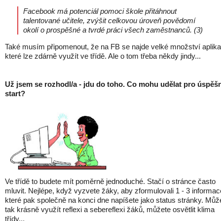
Facebook má potenciál pomoci škole přitáhnout
talentované učitele, zvýšit celkovou úroveň povědomí
okolí o prospěšné a tvrdé práci všech zaměstnanců. (3)
Také musím připomenout, že na FB se najde velké množství aplika
které lze zdárně využít ve třídě. Ale o tom třeba někdy jindy...
Už jsem se rozhodl/a - jdu do toho. Co mohu udělat pro úspěš
start?
Ve třídě to budete mít poměrně jednoduché. Stačí o stránce často
mluvit. Nejlépe, když vyzvete žáky, aby zformulovali 1 - 3 informac
které pak společně na konci dne napíšete jako status stránky. Můž
tak krásně využít reflexi a sebereflexi žáků, můžete osvětlit klima
třídy...