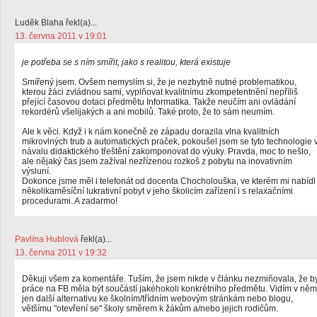
Luděk Blaha řekl(a)...
13. června 2011 v 19:01
je potřeba se s ním smířit, jako s realitou, která existuje
Smířený jsem. Ovšem nemyslím si, že je nezbytně nutné problematikou,
kterou žáci zvládnou sami, vyplňovat kvalitnímu zkompetentnění nepříliš
přející časovou dotaci předmětu Informatika. Takže neučím ani ovládání
rekordérů všelijakých a ani mobilů. Také proto, že to sám neumím.
Ale k věci. Když i k nám konečně ze západu dorazila vlna kvalitních
mikrovlných trub a automatických praček, pokoušel jsem se tyto technologie 
návalu didaktického třeštění zakomponovat do výuky. Pravda, moc to nešlo,
ale nějaký čas jsem zažíval nezřízenou rozkoš z pobytu na inovativním
výsluní.
Dokonce jsme měl i telefonát od docenta Chocholouška, ve kterém mi nabídl
několikaměsíční lukrativní pobyt v jeho školicím zařízení i s relaxačními
procedurami. A zadarmo!
Pavlína Hublová
řekl(a)...
13. června 2011 v 19:32
Děkuji všem za komentáře. Tuším, že jsem nikde v článku nezmiňovala, že b
práce na FB měla být součástí jakéhokoli konkrétního předmětu. Vidím v něm
jen další alternativu ke školním/třídním webovým stránkám nebo blogu,
většímu "otevření se" školy směrem k žákům a/nebo jejich rodičům.