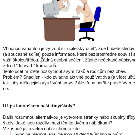
Vhodnou variantou je vytvořit si "učitelský účet". Zde budete sledov
(a současně sdílet) pouze informace, které bezprostředně souvisí 
vaší školou/třídou. Žádná osobní sdělení, žádné nečekané nápisyn
zdi od "dobrých" kamarádů.
Tento účet můžete poskytnout svým žáků a rodičům bez obav.
Problém? Snad jen - kdo zvládne aktivně používat dva (a více) účt
tak, aby mělo jejich využívání smysl? Ale třeba patříte právě Vy me
ně.
Už jsi fanouškem naší třídy/školy?
Další rozumnou alternativou je vytvoření stránky nebo skupiny třídy
školy. Jaké jsou rozdíly mezi těmito dvěma nabídkami?
V zásadě je to velmi dobře shrnuto zde:
Skupina předpokládá, že jsou studenti tvůrci/spolutvůrci