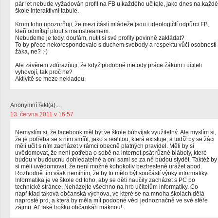
pár let nebude vyžadován profil na FB u každého učitele, jako dnes na každé
škole interaktivní tabule.
Krom toho upozorňuji, že mezi částí mládeže jsou i ideologičtí odpůrci FB,
kteří odmítají plout s mainstreamem.
Nebudeme je tedy, doufám, nutit si své profily povinně zakládat?
To by přece nekorespondovalo s duchem svobody a respektu vůči osobnosti
žáka, ne? ;-)
Ale závěrem zdůrazňuji, že když podobné metody práce žákům i učiteli
vyhovojí, tak proč ne?
Aktivitě se meze nekladou.
Anonymní řekl(a)...
13. června 2011 v 16:57
Nemyslím si, že facebook měl být ve škole bůhvíjak využitelný. Ale myslím si,
že je potřeba se s ním smířit, jako s realitou, která existuje, a tudíž by se žáci
měli učit s ním zacházet v rámci obecně platných pravidel. Měli by si
uvědomovat, že není potřeba o sobě na internet psát různé bláboly, které
budou v budoucnu dohledatelné a oni sami se za ně budou stydět. Taktéž by
si měli uvědomovat, že není možné kohokoliv beztresteně urážet apod.
Rozhodně tím však nemíním, že by to mělo být součástí výuky informatiky.
Informatika je ve škole od toho, aby se děti naučily zacházet s PC po
technické stránce. Neházejte všechno na hrb učitelům informatiky. Co
například taková občanská výchova, ve které se na mnoha školách dělá
naprosté prd, a která by měla mít podobné věci jednoznačně ve své sféře
zájmu. Ať také trošku občankáři máknou!