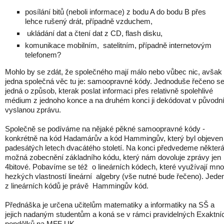
posílání bitů (neboli informace) z bodu A do bodu B přes
lehce rušený drát, případně vzduchem,
ukládání dat a čtení dat z CD, flash disku,
komunikace mobilním, satelitním, případně internetovým
telefonem?
Mohlo by se zdát, že společného mají málo nebo vůbec nic, avšak
jedna společná věc tu je: samoopravné kódy. Jednoduše řečeno s
jedná o způsob, kterak poslat informaci přes relativně spolehlivé
médium z jednoho konce a na druhém konci ji dekódovat v původn
vyslanou zprávu.
Společně se podíváme na nějaké pěkné samoopravné kódy -
konkrétně na kód Hadamárův a kód Hammingův, který byl objeven
padesátých letech dvacátého století. Na konci předvedeme někter
možná zobecnění základního kódu, který nám dovoluje zprávy jen
4bitové. Pobavíme se též o lineárních kódech, které využívají mn
hezkých vlastností lineární algebry (vše nutné bude řečeno). Jede
z lineárních kódů je právě Hammingův kód.
Přednáška je určena učitelům matematiky a informatiky na SŠ a
jejich nadaným studentům a koná se v rámci pravidelných Exaktní
pondělků na MFF UK.