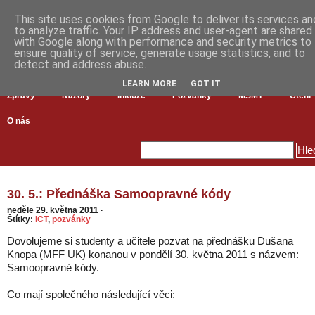
This site uses cookies from Google to deliver its services an
to analyze traffic. Your IP address and user-agent are shared
with Google along with performance and security metrics to
ensure quality of service, generate usage statistics, and to
detect and address abuse.
LEARN MORE
GOT IT
Zprávy
Názory
Inkluze
Pozvánky
MŠMT
Čtení
O nás
30. 5.: Přednáška Samoopravné kódy
neděle 29. května 2011
·
Štítky:
ICT
,
pozvánky
Dovolujeme si studenty a učitele pozvat na přednášku Dušana
Knopa (MFF UK) konanou v pondělí 30. května 2011 s názvem:
Samoopravné kódy.
Co mají společného následující věci: