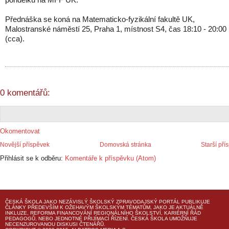
Přednáška se koná na Matematicko-fyzikální fakultě UK,
Malostranské náměstí 25, Praha 1, místnost S4, čas 18:10 - 20:00
(cca).
0 komentářů:
Okomentovat
Novější příspěvek
Domovská stránka
Starší pří
Přihlásit se k odběru:
Komentáře k příspěvku (Atom)
ČESKÁ ŠKOLA
JAKO NEZÁVISLÝ ŠKOLSKÝ ZPRAVODAJSKÝ PORTÁL PUBLIKUJE
ČLÁNKY PŘEDEVŠÍM K OŽEHAVÝM ŠKOLSKÝM TÉMATŮM, JAKO JE AKTUÁLNĚ
INKLUZE, REFORMA FINANCOVÁNÍ REGIONÁLNÍHO ŠKOLSTVÍ, KARIÉRNÍ ŘÁD
PEDAGOGŮ, NEBO JEDNOTNÉ PŘIJÍMACÍ ŘÍZENÍ.
ČESKÁ ŠKOLA
UMOŽŇUJE
NECENZUROVANOU DISKUSI ČTENÁŘŮ.