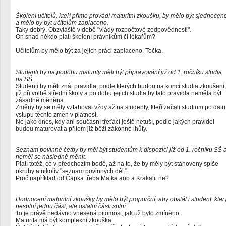
Školení učitelů, kteří přímo provádí maturitní zkoušku, by mělo být sjednocen
a mělo by být učitelům zaplaceno.
Taky dobrý. Obzvláště v době "vlády rozpočtové zodpovědnosti".
On snad někdo platí školení právníkům či lékařům?
Učitelům by mělo být za jejich práci zaplaceno. Tečka.
Studenti by na podobu maturity měli být připravování již od 1. ročníku studia
na SŠ.
Studenti by měli znát pravidla, podle kterých budou na konci studia zkoušeni,
již při volbě střední školy a po dobu jejich studia by tato pravidla neměla být
zásadně měněna.
Změny by se měly vztahovat vždy až na studenty, kteří začali studium po datu
vstupu těchto změn v platnost.
Ne jako dnes, kdy ani současní třeťáci ještě netuší, podle jakých pravidel
budou maturovat a přitom již běží zákonné lhůty.
Seznam povinné četby by měl být studentům k dispozici již od 1. ročníku SŠ 
neměl se následně měnit.
Platí totéž, co v předchozím bodě, až na to, že by měly být stanoveny spíše
okruhy a nikoliv "seznam povinných děl."
Proč například od Čapka třeba Matka ano a Krakatit ne?
Hodnocení maturitní zkoušky by mělo být proporční, aby obstál i student, kter
nesplní jednu část, ale ostatní části splní.
To je právě nedávno vnesená pitomost, jak už bylo zmíněno.
Maturita má být komplexní zkouška.