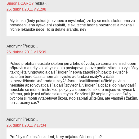
Simona CARCY
řekl(a)...
25. dubna 2011 v 21:08
Myslenka (tedy pokud jde vubec o myslenku), ze by se melo skolenemu za
provedeni jeho vyskoleni zaplatit, je skutecne hodna pozornosti a mozna i
rychle lekarske pece. To si delate srandu, ne?
Anonymní řekl(a)...
26. dubna 2011 v 15:39
Pokud probíhá neustálé školení jen z toho důvodu, že cermat není schopen
připravit maturity tak, aby se dalo postupovat pouze podle zákona a vyhlášky
/tak to léta fungovalo a další školení nebyla zapotřebí/, pak to skutečně
učitelům bere čas na normální výuku /refundaci mzdy?/ a další
sebevzdělávání /náhrada mzdy?/. Jsou-li kvalifikovaní učitelé povinni
neustále absolvovat další a další zbytečná /!/školení a cpát si do hlavy další
neustále se měnící instrukce, pokyny a doporučení,které nejsou ve výuce k
ničemu, pak je asi někde sakra chyba. Se všemi již neplatnými certifikáty
bychom si mohli vytapetovat školu. Kdo zaplatí učitelům, ale vlastně i žákům,
ten ztracený čas?
Anonymní řekl(a)...
26. dubna 2011 v 17:34
Proč by měl obstát student, který nějakou část nesplní?