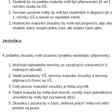
Studenti by na podobu maturity měli být připravování již od 1.
ročníku studia na SŠ.
Seznam povinné četby by měl být studentům k dispozici již 
1. ročníku SŠ a neměl se následně měnit.
Hodnocení maturitní zkoušky by mělo být proporční, aby obst
student, který nesplní jednu část, ale ostatní části splní.
ZKOUŠKA:
K průběhu zkoušky měli účastníci projektu následující připomínky:
Možnost náhradního termínu ze závažných zdravotních či
rodinných důvodů.
Sladit požadavky VŠ, termíny maturitní zkoušky a termíny
přijímacích řízení na VŠ.
Celý proces maturitní zkoušky je třeba urychlit.
Státní maturita by měla dvě úrovně, rozdíly mezi jednotlivými
úrovněmi by měly být významně nižší.
Zkouška z jazyka by v části „slohová práce“ měla mít větší
prostor na psaní.