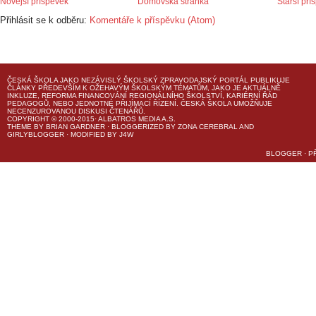
Novější příspěvek
Domovská stránka
Starší pří
Přihlásit se k odběru:
Komentáře k příspěvku (Atom)
ČESKÁ ŠKOLA
JAKO NEZÁVISLÝ ŠKOLSKÝ ZPRAVODAJSKÝ PORTÁL PUBLIKUJE
ČLÁNKY PŘEDEVŠÍM K OŽEHAVÝM ŠKOLSKÝM TÉMATŮM, JAKO JE AKTUÁLNĚ
INKLUZE, REFORMA FINANCOVÁNÍ REGIONÁLNÍHO ŠKOLSTVÍ, KARIÉRNÍ ŘÁD
PEDAGOGŮ, NEBO JEDNOTNÉ PŘIJÍMACÍ ŘÍZENÍ.
ČESKÁ ŠKOLA
UMOŽŇUJE
NECENZUROVANOU DISKUSI ČTENÁŘŮ.
COPYRIGHT © 2000-2015· ALBATROS MEDIA A.S.
THEME
BY
BRIAN GARDNER
· BLOGGERIZED BY
ZONA CEREBRAL
AND
GIRLYBLOGGER
· MODIFIED BY
J4W
BLOGGER
·
P