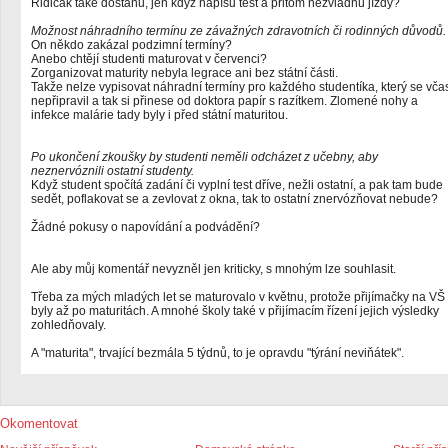
Řidičák také dostanu, jen když napíšu test a přitom nezvládnu jízdy?
Možnost náhradního termínu ze závažných zdravotních či rodinných důvodů.
On někdo zakázal podzimní termíny?
Anebo chtějí studenti maturovat v červenci?
Zorganizovat maturity nebyla legrace ani bez státní části.
Takže nelze vypisovat náhradní termíny pro každého studentíka, který se vča
nepřipravil a tak si přinese od doktora papír s razítkem. Zlomené nohy a
infekce malárie tady byly i před státní maturitou.
Po ukončení zkoušky by studenti neměli odcházet z učebny, aby
neznervóznili ostatní studenty.
Když student spočítá zadání či vyplní test dříve, nežli ostatní, a pak tam bude
sedět, poflakovat se a zevlovat z okna, tak to ostatní znervózňovat nebude?
Žádné pokusy o napovídání a podvádění?
Ale aby můj komentář nevyzněl jen kriticky, s mnohým lze souhlasit.
Třeba za mých mladých let se maturovalo v květnu, protože přijímačky na VŠ
byly až po maturitách. A mnohé školy také v přijímacím řízení jejich výsledky
zohledňovaly.
A "maturita", trvající bezmála 5 týdnů, to je opravdu "týrání neviňátek".
Okomentovat