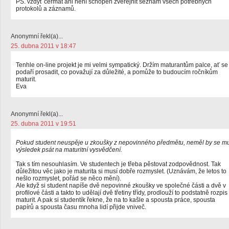
PS. vždyť cermat ani není schopen zveřejnit seznam všech potřebných
protokolů a záznamů.
Anonymní řekl(a)...
25. dubna 2011 v 18:47
Tenhle on-line projekt je mi velmi sympatický. Držím maturantům palce, ať se
podaří prosadit, co považují za důležité, a pomůže to budoucím ročníkům
maturit.
Eva
Anonymní řekl(a)...
25. dubna 2011 v 19:51
Pokud student neuspěje u zkoušky z nepovinného předmětu, neměl by se m
výsledek psát na maturitní vysvědčení.
Tak s tím nesouhlasím. Ve studentech je třeba pěstovat zodpovědnost. Tak
důležitou věc jako je maturita si musí dobře rozmyslet. (Uznávám, že letos to
nešlo rozmyslet, pořád se něco mění).
Ale když si student napíše dvě nepovinné zkoušky ve společné části a dvě v
profilové části a takto to udělají dvě třetiny třídy, prodlouží to podstatně rozpis
maturit. A pak si studentík řekne, že na to kašle a spousta práce, spousta
papírů a spousta času mnoha lidí přijde vniveč.