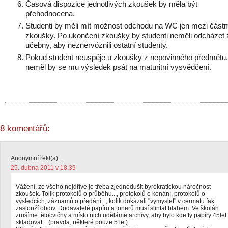
Časová dispozice jednotlivých zkoušek by měla být
přehodnocena.
Studenti by měli mít možnost odchodu na WC jen mezi část
zkoušky. Po ukončení zkoušky by studenti neměli odcházet 
učebny, aby neznervóznili ostatní studenty.
Pokud student neuspěje u zkoušky z nepovinného předmětu,
neměl by se mu výsledek psát na maturitní vysvědčení.
8 komentářů:
Anonymní řekl(a)...
25. dubna 2011 v 18:39
Vážení, ze všeho nejdříve je třeba zjednodušit byrokratickou náročnost
zkoušek. Tolik protokolů o průběhu..., protokolů o konání, protokolů o
výsledcích, záznamů o předání..., kolik dokázali "vymyslet" v cermatu fakt
zaslouží obdiv. Dodavatelé papírů a tonerů musí slintat blahem. Ve školáh
zrušíme tělocvičny a místo nich uděláme archívy, aby bylo kde ty papíry 45let
skladovat... (pravda, některé pouze 5 let).