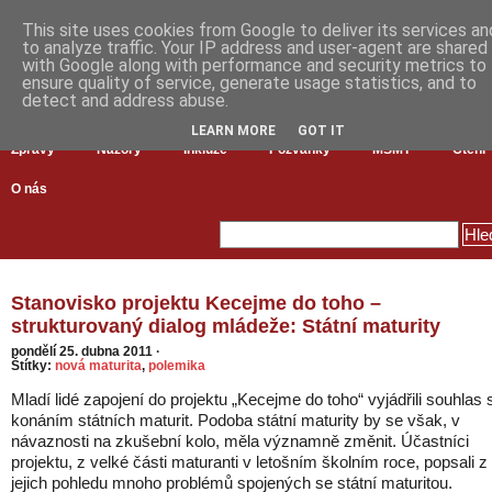
This site uses cookies from Google to deliver its services an
to analyze traffic. Your IP address and user-agent are shared
with Google along with performance and security metrics to
ensure quality of service, generate usage statistics, and to
detect and address abuse.
LEARN MORE
GOT IT
Zprávy
Názory
Inkluze
Pozvánky
MŠMT
Čtení
O nás
Stanovisko projektu Kecejme do toho –
strukturovaný dialog mládeže: Státní maturity
pondělí 25. dubna 2011
·
Štítky:
nová maturita
,
polemika
Mladí lidé zapojení do projektu „Kecejme do toho“ vyjádřili souhlas 
konáním státních maturit. Podoba státní maturity by se však, v
návaznosti na zkušební kolo, měla významně změnit. Účastníci
projektu, z velké části maturanti v letošním školním roce, popsali z
jejich pohledu mnoho problémů spojených se státní maturitou.