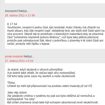
Anonymní řekl(a)...
26. dubna 2011 v 17:48
K 17:34
Souhlasím, nesplní-li jednu část, tak neobstál. Autor článku má zřejmě na
mysli situaci, kdy žák nesplní např. didaktický test, ale další dvě části splní na
více procent. Stejně tak to probíhalo v klasických maturitách,kdy se písemná
část "zohlednila nejméně jednou třetinou", což byla taky pěkná pitomost,
protože pak odmaturoval žák, který s jedničkou z písemky k té ústní části ani
nešel, protože měl čtyřku v kapse.
poste.restante
řekl(a)...
27. dubna 2011 v 0:16
Je dobré, když studenti o věcech přemýšlejí.
A je dobré také vědět, že občas také věci nedomýšlejí.
Od toho tady jsme zase my, kantoři a naše zkušenosti.
Třeba:
Učitelé by měli být připravování na podobu státní maturity již od VŠ.
Jako vtip dobré.
Ale jakákoliv změna v systému by pak asi byla obtížná až nemožná a
každopádně "na roky".
Být učitel znamená snad také být schopen absorbovat nové skutečnosti.