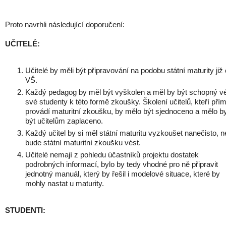
Proto navrhli následující doporučení:
UČITELÉ:
Učitelé by měli být připravování na podobu státní maturity již
VŠ.
Každý pedagog by měl být vyškolen a měl by být schopný v
své studenty k této formě zkoušky. Školení učitelů, kteří pří
provádí maturitní zkoušku, by mělo být sjednoceno a mělo b
být učitelům zaplaceno.
Každý učitel by si měl státní maturitu vyzkoušet nanečisto, n
bude státní maturitní zkoušku vést.
Učitelé nemají z pohledu účastníků projektu dostatek
podrobných informací, bylo by tedy vhodné pro ně připravit
jednotný manuál, který by řešil i modelové situace, které by
mohly nastat u maturity.
STUDENTI: