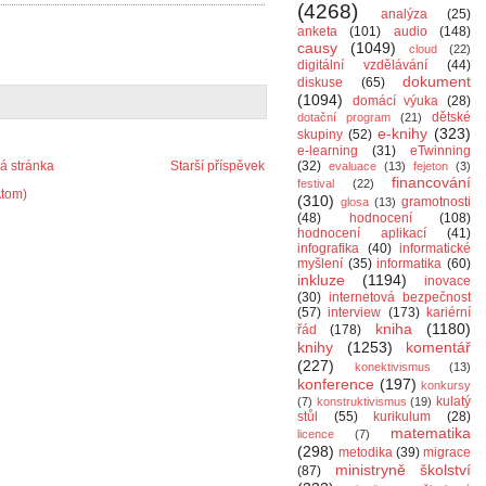
(4268)
analýza
(25)
anketa
(101)
audio
(148)
causy
(1049)
cloud
(22)
digitální vzdělávání
(44)
dokument
diskuse
(65)
(1094)
domácí výuka
(28)
dětské
dotační program
(21)
e-knihy
(323)
skupiny
(52)
e-learning
(31)
eTwinning
 stránka
Starší příspěvek
(32)
evaluace
(13)
fejeton
(3)
financování
festival
(22)
Atom)
(310)
gramotnosti
glosa
(13)
(48)
hodnocení
(108)
hodnocení aplikací
(41)
infografika
(40)
informatické
myšlení
(35)
informatika
(60)
inkluze
(1194)
inovace
(30)
internetová bezpečnost
(57)
interview
(173)
kariérní
kniha
(1180)
řád
(178)
knihy
(1253)
komentář
(227)
konektivismus
(13)
konference
(197)
konkursy
kulatý
(7)
konstruktivismus
(19)
stůl
(55)
kurikulum
(28)
matematika
licence
(7)
(298)
metodika
(39)
migrace
ministryně školství
(87)