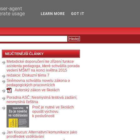
RSS
KOMENTÁŘE
 user-agent
nerate usage
LEARN MORE
GOT IT
NEJČTENĚJŠÍ ČLÁNKY
Metodické doporučení ke zřízení funkce
asistenta pedagoga, které schválila porada
vedení MŠMT na konci května 2015
redakce: Diskuzní téma 7
Sněmovna schválila novelu zákona o
pedagogických pracovnících
Autorský zákon ve školách
Poradna ASČ: Nesmyslná testová zadání,
nesmyslná čeština
Proč je nutné ve školách
opustit výchovu
k poslušnosti
Jan Koucun: Alternativní komunikace jako
prostředek vzdělávání