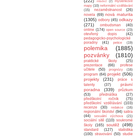
(222)
myšlenkové
mládež
(2)
mapy
(10)
neformální vzdělávání
nezaměstnanost
(26)
(15)
nová maturita
novela
(69)
(1305)
odkazy
odbory
(45)
(271)
ombudsman
(40)
online
(174)
open source
(23)
otevřený dopis
(42)
pedagogicko-psychologické
poradny
(41)
petice
(19)
polemika
(1885)
pozvánky
(1810)
praktické školy
(25)
prezentace
(66)
profese
učitele
(50)
prognózy
(16)
projekt
(506)
program
(64)
projekty
(231)
práce s
právní
talenty
(37)
poradna
(339)
průzkum
(53)
přednáška
(27)
předškolní ročník
(75)
předškolní vzdělávání
(103)
recenze
(30)
redakce
(16)
regionální školství
(94)
satira
(44)
sexuální výchova
(21)
sociální sítě
(110)
soukromé
soutěž
(498)
školy
(165)
standard
(127)
statistika
(100)
stravování
(50)
studie