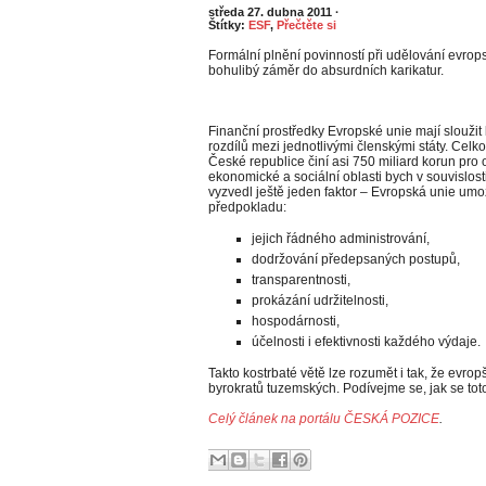
středa 27. dubna 2011
·
Štítky:
ESF
,
Přečtěte si
Formální plnění povinností při udělování evrop
bohulibý záměr do absurdních karikatur.
Finanční prostředky Evropské unie mají slouži
rozdílů mezi jednotlivými členskými státy. Celko
České republice činí asi 750 miliard korun pro
ekonomické a sociální oblasti bych v souvislos
vyzvedl ještě jeden faktor – Evropská unie um
předpokladu:
jejich řádného administrování,
dodržování předepsaných postupů,
transparentnosti,
prokázání udržitelnosti,
hospodárnosti,
účelnosti i efektivnosti každého výdaje.
Takto kostrbaté větě lze rozumět i tak, že evropš
byrokratů tuzemských. Podívejme se, jak se toto 
Celý článek na portálu ČESKÁ POZICE
.