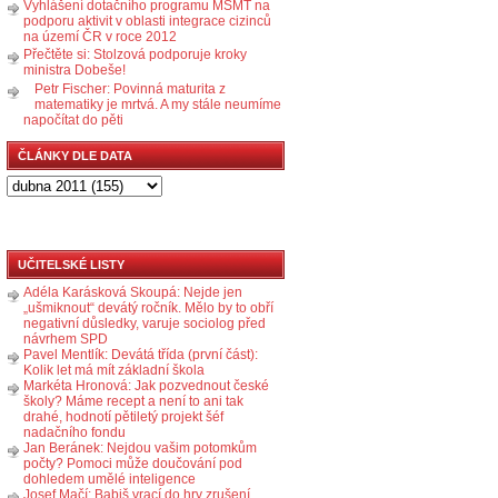
Vyhlášení dotačního programu MŠMT na
podporu aktivit v oblasti integrace cizinců
na území ČR v roce 2012
Přečtěte si: Stolzová podporuje kroky
ministra Dobeše!
Petr Fischer: Povinná maturita z
matematiky je mrtvá. A my stále neumíme
napočítat do pěti
ČLÁNKY DLE DATA
UČITELSKÉ LISTY
Adéla Karásková Skoupá: Nejde jen
„ušmiknout“ devátý ročník. Mělo by to obří
negativní důsledky, varuje sociolog před
návrhem SPD
Pavel Mentlík: Devátá třída (první část):
Kolik let má mít základní škola
Markéta Hronová: Jak pozvednout české
školy? Máme recept a není to ani tak
drahé, hodnotí pětiletý projekt šéf
nadačního fondu
Jan Beránek: Nejdou vašim potomkům
počty? Pomoci může doučování pod
dohledem umělé inteligence
Josef Mačí: Babiš vrací do hry zrušení