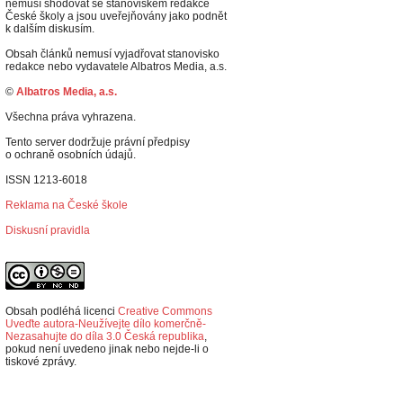
nemusí shodovat se stanoviskem redakce
České školy a jsou uveřejňovány jako podnět
k dalším diskusím.
Obsah článků nemusí vyjadřovat stanovisko
redakce nebo vydavatele Albatros Media, a.s.
©
Albatros Media, a.s.
Všechna práva vyhrazena.
Tento server dodržuje právní předpisy
o ochraně osobních údajů.
ISSN 1213-6018
Reklama na České škole
Diskusní pravidla
Obsah podléhá licenci
Creative Commons
Uveďte autora-Neužívejte dílo komerčně-
Nezasahujte do díla 3.0 Česká republika
,
p
okud není uvedeno jinak nebo nejde-li o
tiskové zprávy.