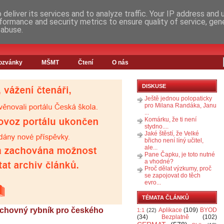
deliver its services and to analyze traffic. Your IP address and
formance and security metrics to ensure quality of service, ge
 abuse.
ozvánky
MŠMT
Čtení
O nás
DISKUSE
Ještě jednou polopaticky
pro Milana Randáka, Janu
...
Komárku, že ti není
stydno....
Jaké štěstí, že Velké
břicho není líný učitel,
ale...
Pane Čapku, je toto nutné
a vhodné?
Proč dělat výzkumy, proč
se zapojovat do těch
evro...
TÉMATA ČLÁNKŮ
, chovný rybník pro českého
Aplikace
(109)
BYOD
1:1
(22)
(34)
Bezplatně
(102)