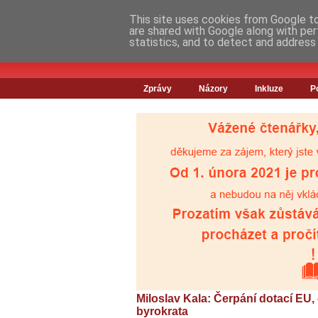
This site uses cookies from Google to 
are shared with Google along with per
statistics, and to detect and address
Zprávy
Názory
Inkluze
P
Miloslav Kala: Čerpání dotací EU
byrokrata