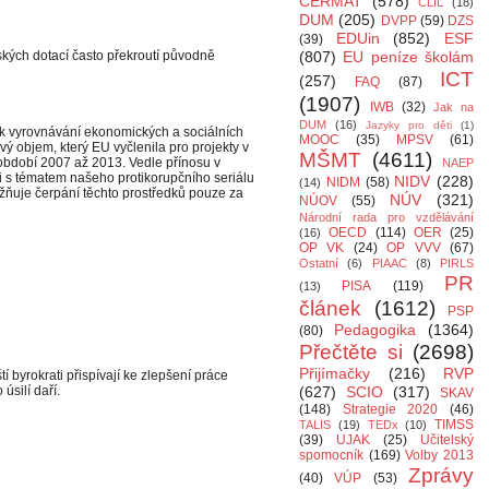
CERMAT
(578)
CLIL
(18)
DUM
(205)
DVPP
(59)
DZS
EDUin
(852)
ESF
(39)
ských dotací často překroutí původně
(807)
EU peníze školám
ICT
(257)
FAQ
(87)
(1907)
IWB
(32)
Jak na
DUM
(16)
Jazyky pro děti
(1)
t k vyrovnávání ekonomických a sociálních
MOOC
(35)
MPSV
(61)
vý objem, který EU vyčlenila pro projekty v
MŠMT
(4611)
 období 2007 až 2013. Vedle přínosu v
NAEP
ti s tématem našeho protikorupčního seriálu
NIDV
(228)
NIDM
(58)
(14)
ožňuje čerpání těchto prostředků pouze za
NÚV
(321)
NÚOV
(55)
Národní rada pro vzdělávání
OECD
(114)
OER
(25)
(16)
OP VK
(24)
OP VVV
(67)
Ostatní
(6)
PIAAC
(8)
PIRLS
PR
PISA
(119)
(13)
článek
(1612)
PSP
Pedagogika
(1364)
(80)
Přečtěte si
(2698)
Přijímačky
(216)
RVP
tí byrokrati přispívají ke zlepšení práce
úsilí daří.
(627)
SCIO
(317)
SKAV
(148)
Strategie 2020
(46)
TIMSS
TALIS
(19)
TEDx
(10)
(39)
UJAK
(25)
Učitelský
spomocník
(169)
Volby 2013
Zprávy
(40)
VÚP
(53)