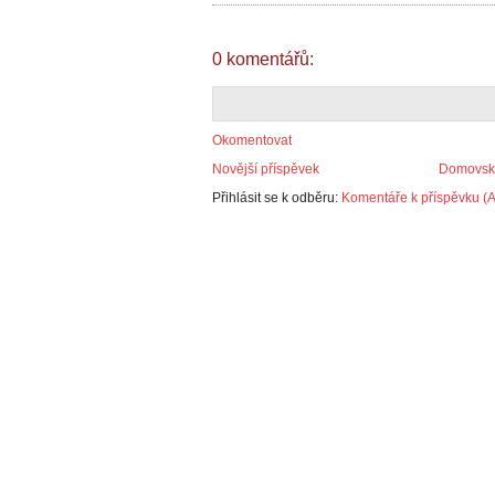
0 komentářů:
Okomentovat
Novější příspěvek
Domovská
Přihlásit se k odběru:
Komentáře k příspěvku (