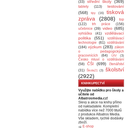
střední školy
(369)
(33)
testování
tablety
(113)
tisková
(568)
tipy
(16)
zpráva
(2808)
top
(122)
trh práce
(156)
video
(685)
učebnice
(39)
vzdělávací
vyhláška
(41)
politika
(551)
vzdělávací
technologie
(61)
vzdělávání
výzkum
(283)
(184)
zákon
o pedagogických
pracovnících
(64)
ÚIV
(3)
Česko mluví o vzdělávání
ČŠI
(699)
(58)
čtenářství
školství
(31)
Škola21
(3)
(2922)
KNIHKUPECTVÍ
Využijte nabídku pro školy a
učitele od
Albatrosmedia.cz!
Slevy a akce na knihy přímo
od nakladatele. Kompletní
nabídka více než 7000 titulů
z produkce Albatros Media.
Vše skladem, rychlé dodávky
zboží.
E-shop