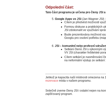
Odpolední část:
Tato část programu je určena pro členy JSI a
Google Apps ve JSI
(Jan Wagner
JSI
) :
Cílem je předvést možnosti využi
Formou diskuse a praktických u
JSI zdokonalit ve využívání spr
Bude prezentována možnost využit
Googlu pro osobní potřebu (mapy
JSI – komunitní nebo profesní sdružen
Setkání členů JSI s výkonným v
VV JSI (charakter řešitelské pora
Cílem setkání je nasměrování či
na neformální výstup ze setkání
Jelikož je kapacita naší místnosti omezena na
rezervace
místa v našem programu.
Srdečně zveme členy JSI i ostatní nejen na ko
zajišťovaný program.