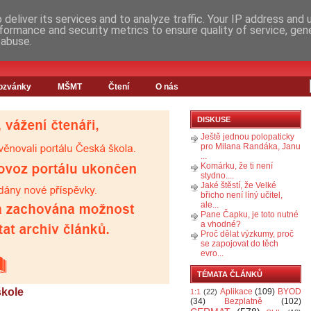
deliver its services and to analyze traffic. Your IP address and
formance and security metrics to ensure quality of service, ge
 abuse.
ozvánky
MŠMT
Čtení
O nás
DISKUSE
Ještě jednou polopaticky
pro Milana Randáka, Janu
...
Komárku, že ti není
stydno....
Jaké štěstí, že Velké
břicho není líný učitel,
ale...
Pane Čapku, je toto nutné
a vhodné?
Proč dělat výzkumy, proč
se zapojovat do těch
evro...
TÉMATA ČLÁNKŮ
škole
Aplikace
(109)
BYOD
1:1
(22)
(34)
Bezplatně
(102)