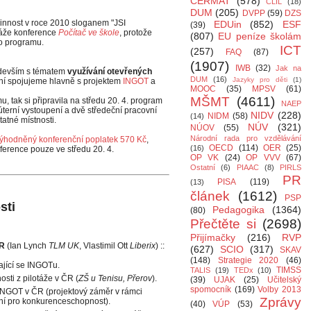
CERMAT
(578)
CLIL
(18)
DUM
(205)
DVPP
(59)
DZS
činnost v roce 2010 sloganem "JSI
EDUin
(852)
ESF
(39)
ukáže konference
Počítač ve škole
, protože
(807)
EU peníze školám
o programu.
ICT
(257)
FAQ
(87)
(1907)
IWB
(32)
Jak na
ředevším s tématem
využívání otevřených
DUM
(16)
Jazyky pro děti
(1)
ění spojujeme hlavně s projektem
INGOT
a
MOOC
(35)
MPSV
(61)
MŠMT
(4611)
u, tak si připravila na středu 20. 4. program
NAEP
úterní vystoupení a dvě středeční pracovní
NIDV
(228)
NIDM
(58)
(14)
atné místnosti.
NÚV
(321)
NÚOV
(55)
Národní rada pro vzdělávání
ýhodněný konferenční poplatek 570 Kč
,
OECD
(114)
OER
(25)
(16)
nference pouze ve středu 20. 4.
OP VK
(24)
OP VVV
(67)
Ostatní
(6)
PIAAC
(8)
PIRLS
PR
PISA
(119)
(13)
článek
(1612)
PSP
sti
Pedagogika
(1364)
(80)
Přečtěte si
(2698)
Přijímačky
(216)
RVP
ČR
(Ian Lynch
TLM UK
, Vlastimil Ott
Liberix
) ::
(627)
SCIO
(317)
SKAV
(148)
Strategie 2020
(46)
ající se INGOTu.
TIMSS
TALIS
(19)
TEDx
(10)
sti z pilotáže v ČR (
ZŠ u Tenisu, Přerov
).
(39)
UJAK
(25)
Učitelský
spomocník
(169)
Volby 2013
í INGOT v ČR (projektový záměr v rámci
Zprávy
í pro konkurenceschopnost).
(40)
VÚP
(53)