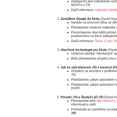
Zástupcům škol nabídneme možn
INGOTu v ČR.
Další informace:
originální strá
Zavádíme Google do školy
(David Haw
Naváže na pracovní dílnu ze stř
Představíme výukové materiály, k
Prezentujeme obecnější pohled n
postaveného na třech základních 
Další informace:
Škola 21 při JSI
Otevřené technologie pro školy
(Vlasti
Užitečné náměty "otevřených" apli
Blíže představíme projekt Linux 
Jak se stát lektorem JSI v kurzech D
Účastníci se seznámí s portfol
JSI.
Představíme, jakým způsobem se 
Představíme, jakým způsobem mo
DVPP.
Poradci JSI a Škola21 při JSI
(David H
Představíme web
http://skola21.j
informovat a radit.
Podrobněji se zaměříme na oblas
JSI
.