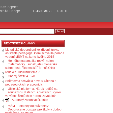
RSS
KOMENTÁŘE
 user-agent
nerate usage
LEARN MORE
GOT IT
NEJČTENĚJŠÍ ČLÁNKY
Metodické doporučení ke zřízení funkce
asistenta pedagoga, které schválila porada
vedení MŠMT na konci května 2015
Hejného matematika rozvíjí nejen
matematický úsudek, ale i čtenářské
schopnosti, říká matikář Tomáš Otisk
redakce: Diskuzní téma 7
Ondřej Šteffl: 4+3=8
Sněmovna schválila novelu zákona o
pedagogických pracovnících
Učitelská platforma: Nárok rodičů na
souběžnou distanční i prezenční výuku
ve všech školách je nerealizovatelný
Autorský zákon ve školách
MŠMT: Toto nejsou prázdniny:
Doporučené postupy pro školy v období
vzdělávání na dálku