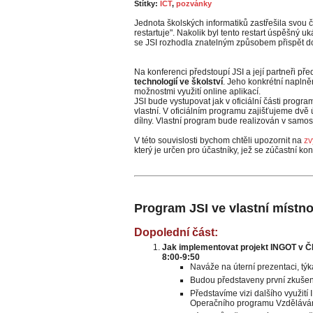
Štítky:
ICT
,
pozvánky
Jednota školských informatiků zastřešila svou 
restartuje". Nakolik byl tento restart úspěšný 
se JSI rozhodla znatelným způsobem přispět d
Na konferenci předstoupí JSI a její partneři p
technologií ve školství
. Jeho konkrétní napln
možnostmi využití online aplikací.
JSI bude vystupovat jak v oficiální části program
vlastní. V oficiálním programu zajišťujeme dvě 
dílny. Vlastní program bude realizován v samost
V této souvislosti bychom chtěli upozornit na
zv
který je určen pro účastníky, jež se zúčastní ko
Program JSI ve vlastní místno
Dopolední část:
Jak implementovat projekt INGOT v 
8:00-9:50
Naváže na úterní prezentaci, týk
Budou představeny první zkušeno
Představíme vizi dalšího využit
Operačního programu Vzděláván