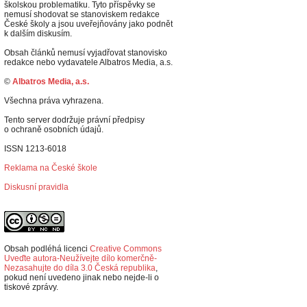
školskou problematiku. Tyto příspěvky se
nemusí shodovat se stanoviskem redakce
České školy a jsou uveřejňovány jako podnět
k dalším diskusím.
Obsah článků nemusí vyjadřovat stanovisko
redakce nebo vydavatele Albatros Media, a.s.
©
Albatros Media, a.s.
Všechna práva vyhrazena.
Tento server dodržuje právní předpisy
o ochraně osobních údajů.
ISSN 1213-6018
Reklama na České škole
Diskusní pravidla
Obsah podléhá licenci
Creative Commons
Uveďte autora-Neužívejte dílo komerčně-
Nezasahujte do díla 3.0 Česká republika
,
p
okud není uvedeno jinak nebo nejde-li o
tiskové zprávy.