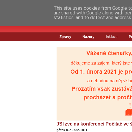
This site uses cookies from Google to 
are shared with Google along with per
statistics, and to detect and address
Zprávy
Názory
Inkluze
P
JSI zve na konferenci Počítač ve 
pátek 8. dubna 2011
·