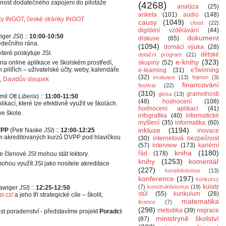
ost dodatečného zapojení do pilotáže
(4268)
analýza
(25)
anketa
(101)
audio
(148)
nky INGOT
,
české stránky INGOT
causy
(1049)
cloud
(22)
digitální vzdělávání
(44)
iger
JSI
) ::
10:00-10:50
dokument
diskuse
(65)
edečního rána.
(1094)
domácí výuka
(28)
teré poskytuje JSI.
dětské
dotační program
(21)
e-knihy
(323)
a online aplikace ve školském prostředí,
skupiny
(52)
pilířích – uživatelské účty, weby, kalendáře.
e-learning
(31)
eTwinning
(32)
evaluace
(13)
fejeton
(3)
,
Davidův sloupek
financování
festival
(22)
(310)
gramotnosti
glosa
(13)
mil Ott
Liberix
) ::
11:00-11:50
(48)
hodnocení
(108)
kací, které lze efektivně využít ve školách.
hodnocení aplikací
(41)
ve škole.
infografika
(40)
informatické
myšlení
(35)
informatika
(60)
inkluze
(1194)
VPP
(Petr Naske
JSI
) ::
12:00-12:25
inovace
iem akreditovaných kurzů DVPP pod hlavičkou
(30)
internetová bezpečnost
(57)
interview
(173)
kariérní
kniha
(1180)
řád
(178)
členové JSI mohou stát lektory.
knihy
(1253)
komentář
hou využít JSI jako nositele akreditace
(227)
konektivismus
(13)
konference
(197)
konkursy
kulatý
(7)
konstruktivismus
(19)
awiger
JSI
) ::
12:25-12:50
stůl
(55)
kurikulum
(28)
si.cz/
a jeho tři strategické cíle – školit,
matematika
licence
(7)
(298)
metodika
(39)
migrace
t poradenství - představíme projekt
Poradci
ministryně školství
(87)