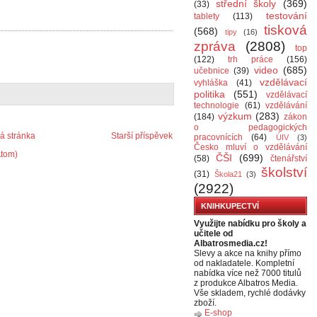
střední školy
(369)
(33)
testování
tablety
(113)
tisková
(568)
tipy
(16)
zpráva
(2808)
top
(122)
trh práce
(156)
video
(685)
učebnice
(39)
vzdělávací
vyhláška
(41)
politika
(551)
vzdělávací
technologie
(61)
vzdělávání
výzkum
(283)
(184)
zákon
o pedagogických
 stránka
Starší příspěvek
pracovnících
(64)
ÚIV
(3)
Česko mluví o vzdělávání
Atom)
ČŠI
(699)
(58)
čtenářství
školství
(31)
Škola21
(3)
(2922)
KNIHKUPECTVÍ
Využijte nabídku pro školy a
učitele od
Albatrosmedia.cz!
Slevy a akce na knihy přímo
od nakladatele. Kompletní
nabídka více než 7000 titulů
z produkce Albatros Media.
Vše skladem, rychlé dodávky
zboží.
E-shop