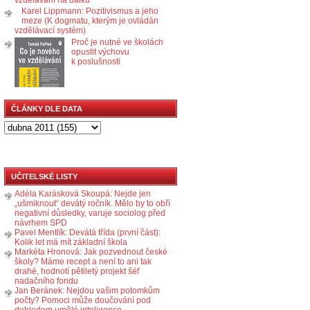
Karel Lippmann: Pozitivismus a jeho
meze (K dogmatu, kterým je ovládán
vzdělávací systém)
Proč je nutné ve školách
opustit výchovu
k poslušnosti
ČLÁNKY DLE DATA
UČITELSKÉ LISTY
Adéla Karásková Skoupá: Nejde jen
„ušmiknout“ devátý ročník. Mělo by to obří
negativní důsledky, varuje sociolog před
návrhem SPD
Pavel Mentlík: Devátá třída (první část):
Kolik let má mít základní škola
Markéta Hronová: Jak pozvednout české
školy? Máme recept a není to ani tak
drahé, hodnotí pětiletý projekt šéf
nadačního fondu
Jan Beránek: Nejdou vašim potomkům
počty? Pomoci může doučování pod
dohledem umělé inteligence