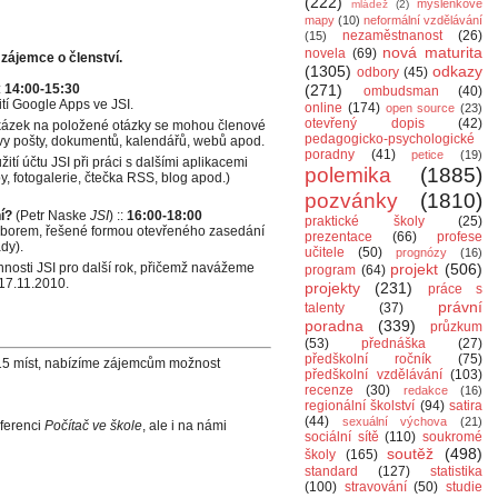
(222)
myšlenkové
mládež
(2)
mapy
(10)
neformální vzdělávání
nezaměstnanost
(26)
(15)
nová maturita
novela
(69)
 zájemce o členství.
(1305)
odkazy
odbory
(45)
:
14:00-15:30
(271)
ombudsman
(40)
tí Google Apps ve JSI.
online
(174)
open source
(23)
otevřený dopis
(42)
kázek na položené otázky se mohou členové
pedagogicko-psychologické
ávy pošty, dokumentů, kalendářů, webů apod.
poradny
(41)
petice
(19)
í účtu JSI při práci s dalšími aplikacemi
polemika
(1885)
, fotogalerie, čtečka RSS, blog apod.)
pozvánky
(1810)
í?
(Petr Naske
JSI
) ::
16:00-18:00
praktické školy
(25)
ýborem, řešené formou otevřeného zasedání
prezentace
(66)
profese
dy).
učitele
(50)
prognózy
(16)
nnosti JSI pro další rok, přičemž navážeme
projekt
(506)
program
(64)
 17.11.2010.
projekty
(231)
práce s
právní
talenty
(37)
poradna
(339)
průzkum
(53)
přednáška
(27)
předškolní ročník
(75)
 15 míst, nabízíme zájemcům možnost
předškolní vzdělávání
(103)
recenze
(30)
redakce
(16)
regionální školství
(94)
satira
(44)
sexuální výchova
(21)
nferenci
Počítač ve škole
, ale i na námi
sociální sítě
(110)
soukromé
soutěž
(498)
školy
(165)
standard
(127)
statistika
(100)
stravování
(50)
studie