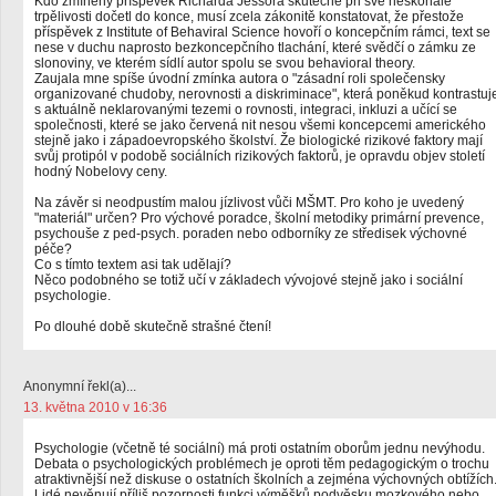
Kdo zmíněný příspěvek Richarda Jessora skutečně při své neskonalé
trpělivosti dočetl do konce, musí zcela zákonitě konstatovat, že přestože
příspěvek z Institute of Behaviral Science hovoří o koncepčním rámci, text se
nese v duchu naprosto bezkoncepčního tlachání, které svědčí o zámku ze
slonoviny, ve kterém sídlí autor spolu se svou behavioral theory.
Zaujala mne spíše úvodní zmínka autora o "zásadní roli společensky
organizované chudoby, nerovnosti a diskriminace", která poněkud kontrastuj
s aktuálně neklarovanými tezemi o rovnosti, integraci, inkluzi a učící se
společnosti, které se jako červená nit nesou všemi koncepcemi amerického
stejně jako i západoevropského školství. Že biologické rizikové faktory mají
svůj protipól v podobě sociálních rizikových faktorů, je opravdu objev století
hodný Nobelovy ceny.
Na závěr si neodpustím malou jízlivost vůči MŠMT. Pro koho je uvedený
"materiál" určen? Pro výchové poradce, školní metodiky primární prevence,
psychouše z ped-psych. poraden nebo odborníky ze středisek výchovné
péče?
Co s tímto textem asi tak udělají?
Něco podobného se totiž učí v základech vývojové stejně jako i sociální
psychologie.
Po dlouhé době skutečně strašné čtení!
Anonymní řekl(a)...
13. května 2010 v 16:36
Psychologie (včetně té sociální) má proti ostatním oborům jednu nevýhodu.
Debata o psychologických problémech je oproti těm pedagogickým o trochu
atraktivnější než diskuse o ostatních školních a zejména výchovných obtížích
Lidé nevěnují příliš pozornosti funkci výměšků podvěsku mozkového nebo