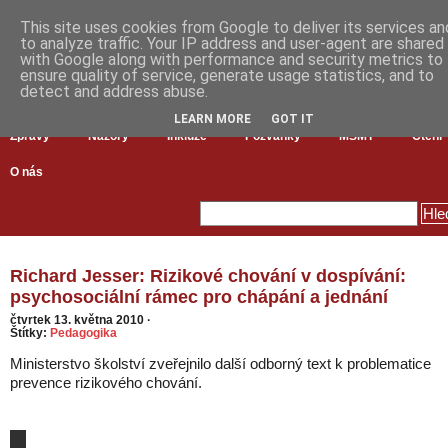
This site uses cookies from Google to deliver its services an
to analyze traffic. Your IP address and user-agent are shared
with Google along with performance and security metrics to
ensure quality of service, generate usage statistics, and to
detect and address abuse.
LEARN MORE
GOT IT
Zprávy
Názory
Inkluze
Pozvánky
MŠMT
Čtení
O nás
Richard Jesser: Rizikové chování v dospívání:
psychosociální rámec pro chápání a jednání
čtvrtek 13. května 2010
·
Štítky:
Pedagogika
Ministerstvo školství zveřejnilo další odborný text k problematice
prevence rizikového chování.