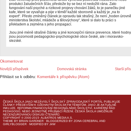
produkci žaludečních šťáv, přestože by se bez ní nedožili rána. Zato
fungování naší psyché a rizikové projevy chování žáků, to je panečku jiné
kafe, které se vyvařuje a pije v téměř každé sborovně a každý je „na to
expert“. Přesto zmíněný článek je opravdu tak strašný, že není „hoden úrovn
ministerstva školství, mládeže a tělovýchovy“, které si dalo tu práci s
překladem a zejména s jeho propagací.
Jsou jiné méně strašné články a jiné koncepční rámce prevence, které hodny
jsou pozornosti pedagogicko-psychologické obce české, ale i moravsko-
slezské.
Okomentovat
Novější příspěvek
Domovská stránka
Starší pří
Přihlásit se k odběru:
Komentáře k příspěvku (Atom)
ČESKÁ ŠKOLA
JAKO NEZÁVISLÝ ŠKOLSKÝ ZPRAVODAJSKÝ PORTÁL PUBLIKUJE
ČLÁNKY PŘEDEVŠÍM K OŽEHAVÝM ŠKOLSKÝM TÉMATŮM, JAKO JE AKTUÁLNĚ
INKLUZE, REFORMA FINANCOVÁNÍ REGIONÁLNÍHO ŠKOLSTVÍ, KARIÉRNÍ ŘÁD
PEDAGOGŮ, NEBO JEDNOTNÉ PŘIJÍMACÍ ŘÍZENÍ.
ČESKÁ ŠKOLA
UMOŽŇUJE
NECENZUROVANOU DISKUSI ČTENÁŘŮ.
COPYRIGHT © 2000-2015· ALBATROS MEDIA A.S.
THEME
BY
BRIAN GARDNER
· BLOGGERIZED BY
ZONA CEREBRAL
AND
GIRLYBLOGGER
· MODIFIED BY
J4W