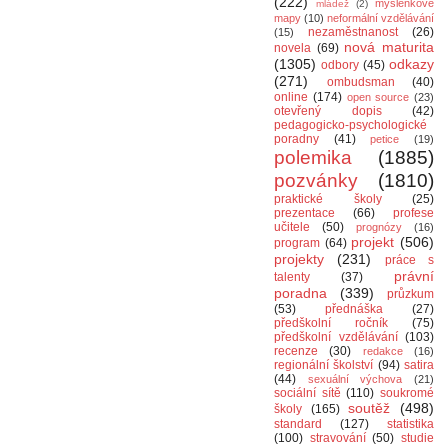
(222)
myšlenkové
mládež
(2)
mapy
(10)
neformální vzdělávání
nezaměstnanost
(26)
(15)
nová maturita
novela
(69)
(1305)
odkazy
odbory
(45)
(271)
ombudsman
(40)
online
(174)
open source
(23)
otevřený dopis
(42)
pedagogicko-psychologické
poradny
(41)
petice
(19)
polemika
(1885)
pozvánky
(1810)
praktické školy
(25)
prezentace
(66)
profese
učitele
(50)
prognózy
(16)
projekt
(506)
program
(64)
projekty
(231)
práce s
právní
talenty
(37)
poradna
(339)
průzkum
(53)
přednáška
(27)
předškolní ročník
(75)
předškolní vzdělávání
(103)
recenze
(30)
redakce
(16)
regionální školství
(94)
satira
(44)
sexuální výchova
(21)
sociální sítě
(110)
soukromé
soutěž
(498)
školy
(165)
standard
(127)
statistika
(100)
stravování
(50)
studie