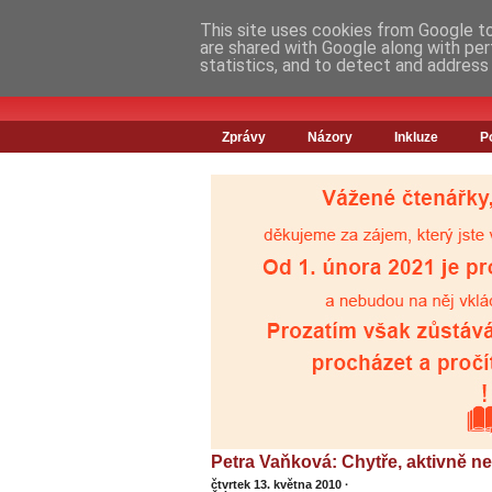
This site uses cookies from Google to 
are shared with Google along with per
statistics, and to detect and address
Zprávy
Názory
Inkluze
P
Petra Vaňková: Chytře, aktivně ne
čtvrtek 13. května 2010
·