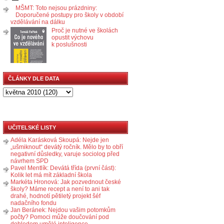
MŠMT: Toto nejsou prázdniny:
Doporučené postupy pro školy v období
vzdělávání na dálku
Proč je nutné ve školách
opustit výchovu
k poslušnosti
ČLÁNKY DLE DATA
UČITELSKÉ LISTY
Adéla Karásková Skoupá: Nejde jen
„ušmiknout“ devátý ročník. Mělo by to obří
negativní důsledky, varuje sociolog před
návrhem SPD
Pavel Mentlík: Devátá třída (první část):
Kolik let má mít základní škola
Markéta Hronová: Jak pozvednout české
školy? Máme recept a není to ani tak
drahé, hodnotí pětiletý projekt šéf
nadačního fondu
Jan Beránek: Nejdou vašim potomkům
počty? Pomoci může doučování pod
dohledem umělé inteligence