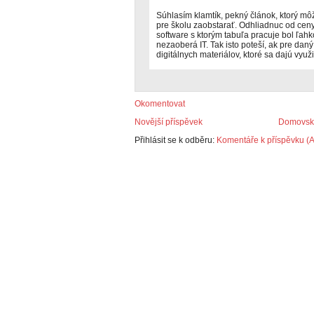
Súhlasím klamtík, pekný článok, ktorý m
pre školu zaobstarať. Odhliadnuc od ceny
software s ktorým tabuľa pracuje bol ľahko
nezaoberá IT. Tak isto poteší, ak pre daný
digitálnych materiálov, ktoré sa dajú využ
Okomentovat
Novější příspěvek
Domovská
Přihlásit se k odběru:
Komentáře k příspěvku (