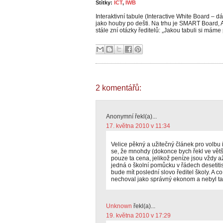
Štítky:
ICT
,
IWB
Interaktivní tabule (Interactive White Board – d
jako houby po dešti. Na trhu je SMART Board, Act
stále zní otázky ředitelů: „Jakou tabuli si máme 
2 komentářů:
Anonymní řekl(a)...
17. května 2010 v 11:34
Velice pěkný a užitečný článek pro volbu 
se, že mnohdy (dokonce bych řekl ve vět
pouze ta cena, jelikož peníze jsou vždy a
jedná o školní pomůcku v řádech desetitis
bude mít poslední slovo ředitel školy. A co
nechoval jako správný ekonom a nebyl tak 
Unknown
řekl(a)...
19. května 2010 v 17:29