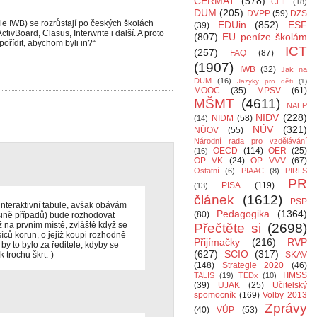
CERMAT
(578)
CLIL
(18)
DUM
(205)
DVPP
(59)
DZS
ále IWB) se rozrůstají po českých školách
EDUin
(852)
ESF
(39)
ivBoard, Clasus, Interwrite i další. A proto
(807)
EU peníze školám
pořídit, abychom byli in?“
ICT
(257)
FAQ
(87)
(1907)
IWB
(32)
Jak na
DUM
(16)
Jazyky pro děti
(1)
MOOC
(35)
MPSV
(61)
MŠMT
(4611)
NAEP
NIDV
(228)
NIDM
(58)
(14)
NÚV
(321)
NÚOV
(55)
Národní rada pro vzdělávání
OECD
(114)
OER
(25)
(16)
OP VK
(24)
OP VVV
(67)
Ostatní
(6)
PIAAC
(8)
PIRLS
PR
PISA
(119)
(13)
článek
(1612)
PSP
interaktivní tabule, avšak obávám
Pedagogika
(1364)
(80)
šině případů) bude rozhodovat
ž na prvním místě, zvláště když se
Přečtěte si
(2698)
íců korun, o jejíž koupi rozhodně
Přijímačky
(216)
RVP
 by to bylo za ředitele, kdyby se
(627)
SCIO
(317)
trochu škrt:-)
SKAV
(148)
Strategie 2020
(46)
TIMSS
TALIS
(19)
TEDx
(10)
(39)
UJAK
(25)
Učitelský
spomocník
(169)
Volby 2013
Zprávy
(40)
VÚP
(53)