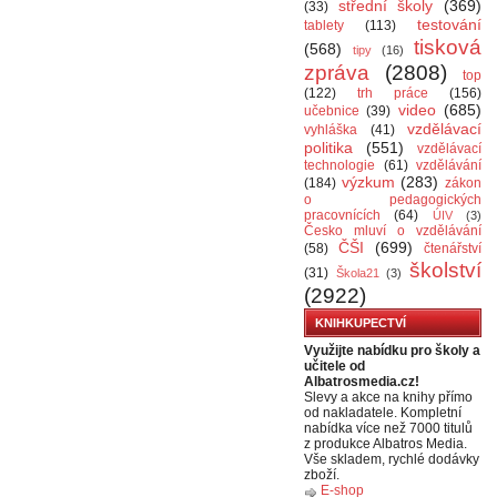
střední školy
(369)
(33)
testování
tablety
(113)
tisková
(568)
tipy
(16)
zpráva
(2808)
top
(122)
trh práce
(156)
video
(685)
učebnice
(39)
vzdělávací
vyhláška
(41)
politika
(551)
vzdělávací
technologie
(61)
vzdělávání
výzkum
(283)
(184)
zákon
o pedagogických
pracovnících
(64)
ÚIV
(3)
Česko mluví o vzdělávání
ČŠI
(699)
(58)
čtenářství
školství
(31)
Škola21
(3)
(2922)
KNIHKUPECTVÍ
Využijte nabídku pro školy a
učitele od
Albatrosmedia.cz!
Slevy a akce na knihy přímo
od nakladatele. Kompletní
nabídka více než 7000 titulů
z produkce Albatros Media.
Vše skladem, rychlé dodávky
zboží.
E-shop