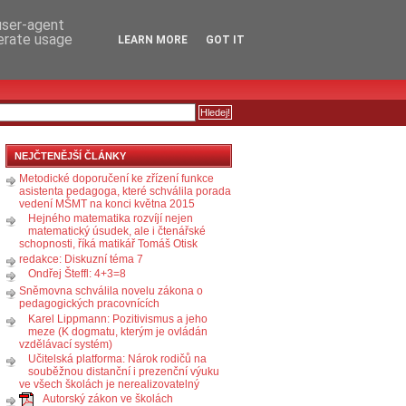
RSS
KOMENTÁŘE
 user-agent
nerate usage
LEARN MORE
GOT IT
NEJČTENĚJŠÍ ČLÁNKY
Metodické doporučení ke zřízení funkce
asistenta pedagoga, které schválila porada
vedení MŠMT na konci května 2015
Hejného matematika rozvíjí nejen
matematický úsudek, ale i čtenářské
schopnosti, říká matikář Tomáš Otisk
redakce: Diskuzní téma 7
Ondřej Šteffl: 4+3=8
Sněmovna schválila novelu zákona o
pedagogických pracovnících
Karel Lippmann: Pozitivismus a jeho
meze (K dogmatu, kterým je ovládán
vzdělávací systém)
Učitelská platforma: Nárok rodičů na
souběžnou distanční i prezenční výuku
ve všech školách je nerealizovatelný
Autorský zákon ve školách