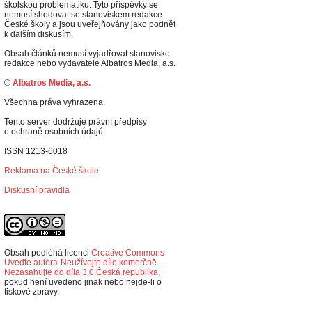
školskou problematiku. Tyto příspěvky se
nemusí shodovat se stanoviskem redakce
České školy a jsou uveřejňovány jako podnět
k dalším diskusím.
Obsah článků nemusí vyjadřovat stanovisko
redakce nebo vydavatele Albatros Media, a.s.
©
Albatros Media, a.s.
Všechna práva vyhrazena.
Tento server dodržuje právní předpisy
o ochraně osobních údajů.
ISSN 1213-6018
Reklama na České škole
Diskusní pravidla
Obsah podléhá licenci
Creative Commons
Uveďte autora-Neužívejte dílo komerčně-
Nezasahujte do díla 3.0 Česká republika
,
p
okud není uvedeno jinak nebo nejde-li o
tiskové zprávy.