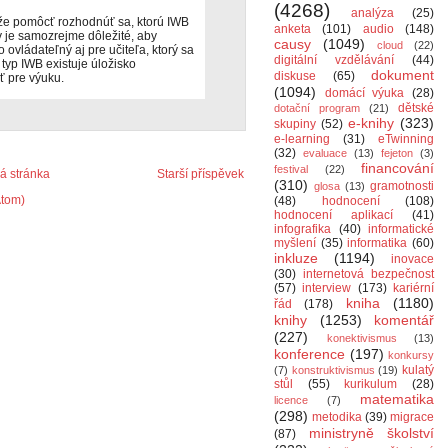
(4268)
analýza
(25)
ôže pomôcť rozhodnúť sa, ktorú IWB
anketa
(101)
audio
(148)
 je samozrejme dôležité, aby
causy
(1049)
cloud
(22)
 ovládateľný aj pre učiteľa, ktorý sa
digitální vzdělávání
(44)
 typ IWB existuje úložisko
dokument
diskuse
(65)
iť pre výuku.
(1094)
domácí výuka
(28)
dětské
dotační program
(21)
e-knihy
(323)
skupiny
(52)
e-learning
(31)
eTwinning
(32)
evaluace
(13)
fejeton
(3)
financování
festival
(22)
 stránka
Starší příspěvek
(310)
gramotnosti
glosa
(13)
Atom)
(48)
hodnocení
(108)
hodnocení aplikací
(41)
infografika
(40)
informatické
myšlení
(35)
informatika
(60)
inkluze
(1194)
inovace
(30)
internetová bezpečnost
(57)
interview
(173)
kariérní
kniha
(1180)
řád
(178)
knihy
(1253)
komentář
(227)
konektivismus
(13)
konference
(197)
konkursy
kulatý
(7)
konstruktivismus
(19)
stůl
(55)
kurikulum
(28)
matematika
licence
(7)
(298)
metodika
(39)
migrace
ministryně školství
(87)