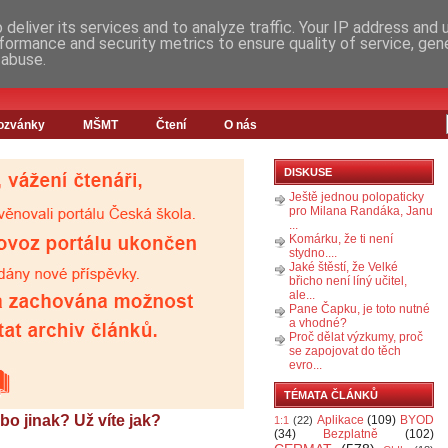
deliver its services and to analyze traffic. Your IP address and
formance and security metrics to ensure quality of service, ge
 abuse.
ozvánky
MŠMT
Čtení
O nás
DISKUSE
Ještě jednou polopaticky
pro Milana Randáka, Janu
...
Komárku, že ti není
stydno....
Jaké štěstí, že Velké
břicho není líný učitel,
ale...
Pane Čapku, je toto nutné
a vhodné?
Proč dělat výzkumy, proč
se zapojovat do těch
evro...
TÉMATA ČLÁNKŮ
bo jinak? Už víte jak?
Aplikace
(109)
BYOD
1:1
(22)
(34)
Bezplatně
(102)