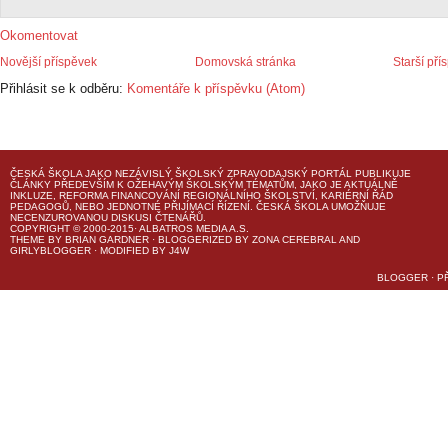
Okomentovat
Novější příspěvek
Domovská stránka
Starší pří
Přihlásit se k odběru:
Komentáře k příspěvku (Atom)
ČESKÁ ŠKOLA
JAKO NEZÁVISLÝ ŠKOLSKÝ ZPRAVODAJSKÝ PORTÁL PUBLIKUJE
ČLÁNKY PŘEDEVŠÍM K OŽEHAVÝM ŠKOLSKÝM TÉMATŮM, JAKO JE AKTUÁLNĚ
INKLUZE, REFORMA FINANCOVÁNÍ REGIONÁLNÍHO ŠKOLSTVÍ, KARIÉRNÍ ŘÁD
PEDAGOGŮ, NEBO JEDNOTNÉ PŘIJÍMACÍ ŘÍZENÍ.
ČESKÁ ŠKOLA
UMOŽŇUJE
NECENZUROVANOU DISKUSI ČTENÁŘŮ.
COPYRIGHT © 2000-2015· ALBATROS MEDIA A.S.
THEME
BY
BRIAN GARDNER
· BLOGGERIZED BY
ZONA CEREBRAL
AND
GIRLYBLOGGER
· MODIFIED BY
J4W
BLOGGER
·
P