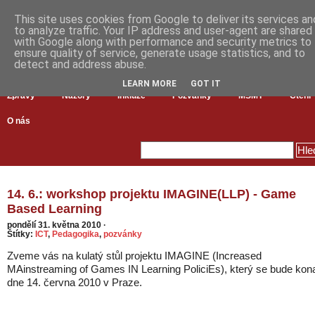
This site uses cookies from Google to deliver its services an
to analyze traffic. Your IP address and user-agent are shared
with Google along with performance and security metrics to
ensure quality of service, generate usage statistics, and to
detect and address abuse.
LEARN MORE
GOT IT
Zprávy
Názory
Inkluze
Pozvánky
MŠMT
Čtení
O nás
14. 6.: workshop projektu IMAGINE(LLP) - Game
Based Learning
pondělí 31. května 2010
·
Štítky:
ICT
,
Pedagogika
,
pozvánky
Zveme vás na kulatý stůl projektu IMAGINE (Increased
MAinstreaming of Games IN Learning PoliciEs), který se bude kon
dne 14. června 2010 v Praze.