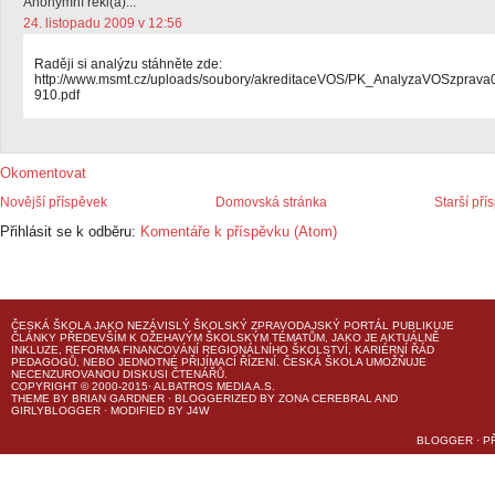
Anonymní řekl(a)...
24. listopadu 2009 v 12:56
Raději si analýzu stáhněte zde:
http://www.msmt.cz/uploads/soubory/akreditaceVOS/PK_AnalyzaVOSzprava
910.pdf
Okomentovat
Novější příspěvek
Domovská stránka
Starší pří
Přihlásit se k odběru:
Komentáře k příspěvku (Atom)
ČESKÁ ŠKOLA
JAKO NEZÁVISLÝ ŠKOLSKÝ ZPRAVODAJSKÝ PORTÁL PUBLIKUJE
ČLÁNKY PŘEDEVŠÍM K OŽEHAVÝM ŠKOLSKÝM TÉMATŮM, JAKO JE AKTUÁLNĚ
INKLUZE, REFORMA FINANCOVÁNÍ REGIONÁLNÍHO ŠKOLSTVÍ, KARIÉRNÍ ŘÁD
PEDAGOGŮ, NEBO JEDNOTNÉ PŘIJÍMACÍ ŘÍZENÍ.
ČESKÁ ŠKOLA
UMOŽŇUJE
NECENZUROVANOU DISKUSI ČTENÁŘŮ.
COPYRIGHT © 2000-2015· ALBATROS MEDIA A.S.
THEME
BY
BRIAN GARDNER
· BLOGGERIZED BY
ZONA CEREBRAL
AND
GIRLYBLOGGER
· MODIFIED BY
J4W
BLOGGER
·
P