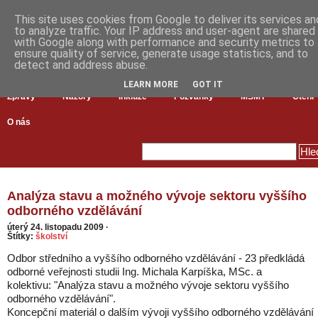
This site uses cookies from Google to deliver its services an
to analyze traffic. Your IP address and user-agent are shared
with Google along with performance and security metrics to
ensure quality of service, generate usage statistics, and to
detect and address abuse.
LEARN MORE
GOT IT
Zprávy
Názory
Inkluze
Pozvánky
MŠMT
Čtení
O nás
Analýza stavu a možného vývoje sektoru vyššího
odborného vzdělávání
úterý 24. listopadu 2009
·
Štítky:
školství
Odbor středního a vyššího odborného vzdělávání - 23 předkládá
odborné veřejnosti studii Ing. Michala Karpíška, MSc. a
kolektivu: "Analýza stavu a možného vývoje sektoru vyššího
odborného vzdělávání".
Koncepční materiál o dalším vývoji vyššího odborného vzdělávání