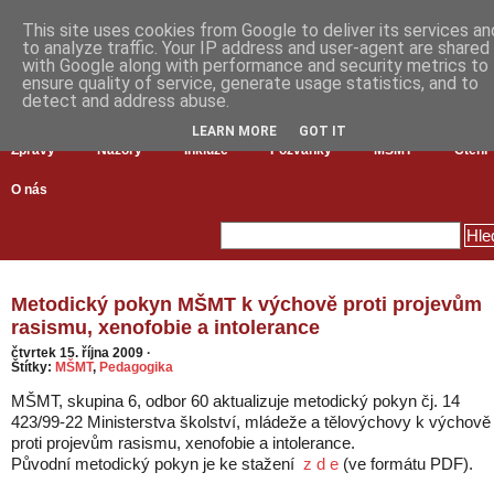
This site uses cookies from Google to deliver its services an
to analyze traffic. Your IP address and user-agent are shared
with Google along with performance and security metrics to
ensure quality of service, generate usage statistics, and to
detect and address abuse.
LEARN MORE
GOT IT
Zprávy
Názory
Inkluze
Pozvánky
MŠMT
Čtení
O nás
Metodický pokyn MŠMT k výchově proti projevům
rasismu, xenofobie a intolerance
čtvrtek 15. října 2009
·
Štítky:
MŠMT
,
Pedagogika
MŠMT, skupina 6, odbor 60 aktualizuje metodický pokyn čj. 14
423/99-22 Ministerstva školství, mládeže a tělovýchovy k výchově
proti projevům rasismu, xenofobie a intolerance.
Původní metodický pokyn je ke stažení
z d e
(ve formátu PDF).