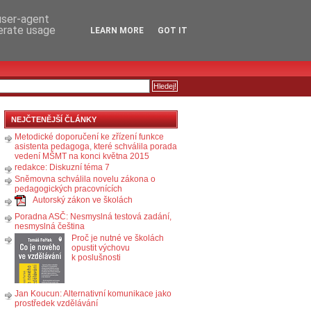
RSS
KOMENTÁŘE
 user-agent
nerate usage
LEARN MORE
GOT IT
NEJČTENĚJŠÍ ČLÁNKY
Metodické doporučení ke zřízení funkce
asistenta pedagoga, které schválila porada
vedení MŠMT na konci května 2015
redakce: Diskuzní téma 7
Sněmovna schválila novelu zákona o
pedagogických pracovnících
Autorský zákon ve školách
Poradna ASČ: Nesmyslná testová zadání,
nesmyslná čeština
Proč je nutné ve školách
opustit výchovu
k poslušnosti
Jan Koucun: Alternativní komunikace jako
prostředek vzdělávání