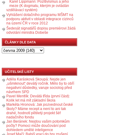
Karel Lippmann: Pozitivismus a jeho
meze (K dogmatu, kterým je ovládán
vzdělávací systém)
Vyhlášení dotačního programu MŠMT na
podporu aktivit v oblasti integrace cizinců
na území ČR v roce 2012
Šedesát signatářů dopisu premiérovi žádá
odvolání ministra Dobeše
ČLÁNKY DLE DATA
UČITELSKÉ LISTY
Adéla Karásková Skoupá: Nejde jen
„ušmiknout“ devátý ročník. Mělo by to obří
negativní důsledky, varuje sociolog před
návrhem SPD
Pavel Mentlík: Devátá třída (první část):
Kolik let má mít základní škola
Markéta Hronová: Jak pozvednout české
školy? Máme recept a není to ani tak
drahé, hodnotí pětiletý projekt šéf
nadačního fondu
Jan Beránek: Nejdou vašim potomkům
počty? Pomoci může doučování pod
dohledem umělé inteligence
Josef Mačí: Babiš vrací do hry zrušení