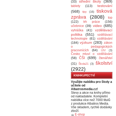
střední školy
(369)
(33)
testování
tablety
(113)
tisková
(568)
tipy
(16)
zpráva
(2808)
top
(122)
trh práce
(156)
video
(685)
učebnice
(39)
vzdělávací
vyhláška
(41)
politika
(551)
vzdělávací
technologie
(61)
vzdělávání
výzkum
(283)
(184)
zákon
o pedagogických
pracovnících
(64)
ÚIV
(3)
Česko mluví o vzdělávání
ČŠI
(699)
(58)
čtenářství
školství
(31)
Škola21
(3)
(2922)
KNIHKUPECTVÍ
Využijte nabídku pro školy a
učitele od
Albatrosmedia.cz!
Slevy a akce na knihy přímo
od nakladatele. Kompletní
nabídka více než 7000 titulů
z produkce Albatros Media.
Vše skladem, rychlé dodávky
zboží.
E-shop