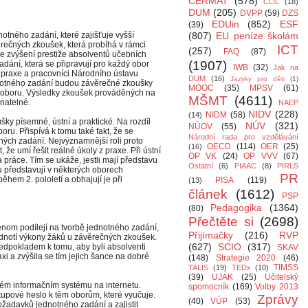
CERMAT
(578)
CLIL
(18)
DUM
(205)
DVPP
(59)
DZS
EDUin
(852)
ESF
(39)
notného zadání, které zajišťuje vyšší
(807)
EU peníze školám
rečných zkoušek, která probíhá v rámci
ICT
(257)
FAQ
(87)
e zvýšení prestiže absolventů učebních
(1907)
dání, která se připravují pro každý obor
IWB
(32)
Jak na
 z praxe a pracovníci Národního ústavu
DUM
(16)
Jazyky pro děti
(1)
dnotného zadání budou závěrečné zkoušky
MOOC
(35)
MPSV
(61)
 oboru. Výsledky zkoušek prováděných na
MŠMT
(4611)
natelné.
NAEP
NIDV
(228)
NIDM
(58)
(14)
šky písemné, ústní a praktické. Na rozdíl
NÚV
(321)
NÚOV
(55)
oru. Přispívá k tomu také fakt, že se
Národní rada pro vzdělávání
ných zadání. Nejvýznamnější roli proto
OECD
(114)
OER
(25)
(16)
 že umí řešit reálné úkoly z praxe. Při ústní
OP VK
(24)
OP VVV
(67)
 práce. Tím se ukáže, jestli mají představu
Ostatní
(6)
PIAAC
(8)
PIRLS
u představují v některých oborech
PR
ěhem 2. pololetí a obhajují je při
PISA
(119)
(13)
článek
(1612)
PSP
Pedagogika
(1364)
(80)
Přečtěte si
(2698)
nom podílejí na tvorbě jednotného zadání,
Přijímačky
(216)
RVP
odnotí výkony žáků u závěrečných zkoušek.
(627)
SCIO
(317)
ředpokladem k tomu, aby byli absolventi
SKAV
i a zvýšila se tím jejich šance na dobré
(148)
Strategie 2020
(46)
TIMSS
TALIS
(19)
TEDx
(10)
(39)
UJAK
(25)
Učitelský
vém informačním systému na internetu.
spomocník
(169)
Volby 2013
tupové heslo k těm oborům, které vyučuje.
Zprávy
(40)
VÚP
(53)
požadavků jednotného zadání a zajistit