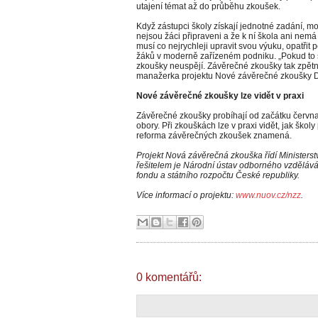
utajení témat až do průběhu zkoušek.
Když zástupci školy získají jednotné zadání, moh
nejsou žáci připraveni a že k ní škola ani nem
musí co nejrychleji upravit svou výuku, opatřit 
žáků v moderně zařízeném podniku. „Pokud to š
zkoušky neuspějí. Závěrečné zkoušky tak zpětně 
manažerka projektu Nové závěrečné zkoušky 
Nové závěrečné zkoušky lze vidět v praxi
Závěrečné zkoušky probíhají od začátku června
obory. Při zkouškách lze v praxi vidět, jak škol
reforma závěrečných zkoušek znamená.
Projekt Nová závěrečná zkouška řídí Ministerstv
řešitelem je Národní ústav odborného vzdělává
fondu a státního rozpočtu České republiky.
Více informací o projektu:
www.nuov.cz/nzz
.
0 komentářů: