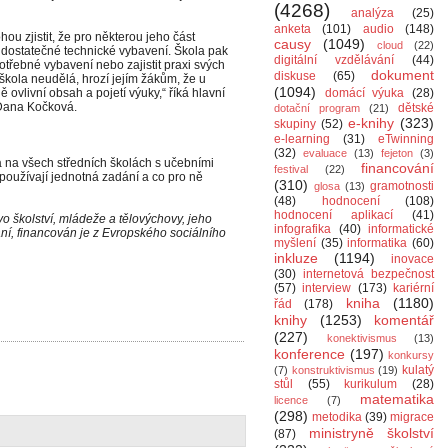
(4268)
analýza
(25)
anketa
(101)
audio
(148)
ou zjistit, že pro některou jeho část
causy
(1049)
cloud
(22)
á dostatečné technické vybavení. Škola pak
digitální vzdělávání
(44)
potřebné vybavení nebo zajistit praxi svých
dokument
diskuse
(65)
kola neudělá, hrozí jejím žákům, že u
(1094)
ovlivní obsah a pojetí výuky,“ říká hlavní
domácí výuka
(28)
Dana Kočková.
dětské
dotační program
(21)
e-knihy
(323)
skupiny
(52)
e-learning
(31)
eTwinning
(32)
evaluace
(13)
fejeton
(3)
 na všech středních školách s učebními
financování
festival
(22)
y používají jednotná zadání a co pro ně
(310)
gramotnosti
glosa
(13)
(48)
hodnocení
(108)
hodnocení aplikací
(41)
o školství, mládeže a tělovýchovy, jeho
infografika
(40)
informatické
ní, financován je z Evropského sociálního
myšlení
(35)
informatika
(60)
inkluze
(1194)
inovace
(30)
internetová bezpečnost
(57)
interview
(173)
kariérní
kniha
(1180)
řád
(178)
knihy
(1253)
komentář
(227)
konektivismus
(13)
konference
(197)
konkursy
kulatý
(7)
konstruktivismus
(19)
stůl
(55)
kurikulum
(28)
matematika
licence
(7)
(298)
metodika
(39)
migrace
ministryně školství
(87)