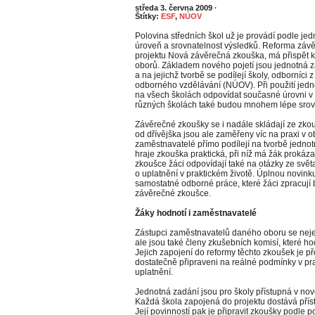
středa 3. června 2009
·
Štítky:
ESF
,
NÚOV
Polovina středních škol už je provádí podle jed
úroveň a srovnatelnost výsledků. Reforma závě
projektu Nová závěrečná zkouška, má přispět k
oborů. Základem nového pojetí jsou jednotná za
a na jejichž tvorbě se podílejí školy, odborníci
odborného vzdělávání (NÚOV). Při použití je
na všech školách odpovídat současné úrovni v
různých školách také budou mnohem lépe srov
Závěrečné zkoušky se i nadále skládají ze zkou
od dřívějška jsou ale zaměřeny víc na praxi v ob
zaměstnavatelé přímo podílejí na tvorbě jednot
hraje zkouška praktická, při níž má žák prokázat,
zkoušce žáci odpovídají také na otázky ze světa
o uplatnění v praktickém životě. Úplnou novink
samostatné odborné práce, které žáci zpracují b
závěrečné zkoušce.
Žáky hodnotí i zaměstnavatelé
Zástupci zaměstnavatelů daného oboru se neje
ale jsou také členy zkušebních komisí, které h
Jejich zapojení do reformy těchto zkoušek je p
dostatečně připraveni na reálné podmínky v prax
uplatnění.
Jednotná zadání jsou pro školy přístupná v no
Každá škola zapojená do projektu dostává přís
Její povinností pak je připravit zkoušky podle 