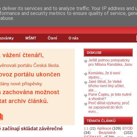
deliver its services and to analyze traffic. Your IP address and
formance and security metrics to ensure quality of service, ge
 abuse.
ozvánky
MŠMT
Čtení
O nás
DISKUSE
Ještě jednou polopaticky
pro Milana Randáka, Janu
...
Komárku, že ti není
stydno....
Jaké štěstí, že Velké
břicho není líný učitel,
ale...
Pane Čapku, je toto nutné
a vhodné?
Proč dělat výzkumy, proč
se zapojovat do těch
evro...
TÉMATA ČLÁNKŮ
začínají skládat závěrečné
Aplikace
(109)
BYOD
1:1
(22)
(34)
Bezplatně
(102)