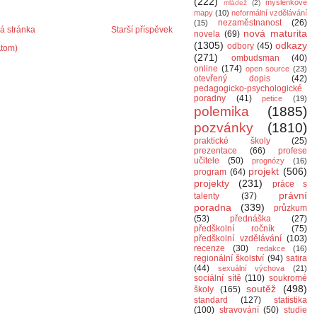
(222)
myšlenkové
mládež
(2)
mapy
(10)
neformální vzdělávání
nezaměstnanost
(26)
(15)
 stránka
Starší příspěvek
nová maturita
novela
(69)
(1305)
odkazy
odbory
(45)
Atom)
(271)
ombudsman
(40)
online
(174)
open source
(23)
otevřený dopis
(42)
pedagogicko-psychologické
poradny
(41)
petice
(19)
polemika
(1885)
pozvánky
(1810)
praktické školy
(25)
prezentace
(66)
profese
učitele
(50)
prognózy
(16)
projekt
(506)
program
(64)
projekty
(231)
práce s
právní
talenty
(37)
poradna
(339)
průzkum
(53)
přednáška
(27)
předškolní ročník
(75)
předškolní vzdělávání
(103)
recenze
(30)
redakce
(16)
regionální školství
(94)
satira
(44)
sexuální výchova
(21)
sociální sítě
(110)
soukromé
soutěž
(498)
školy
(165)
standard
(127)
statistika
(100)
stravování
(50)
studie