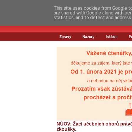
This site uses cookies from Google to 
are shared with Google along with per
statistics, and to detect and address
Zprávy
Názory
Inkluze
P
NÚOV: Žáci učebních oborů právě 
zkoušky.