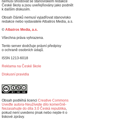
nemusí shodovat se stanoviskem redakce
České školy a jsou uveřejňovány jako podnět
k dalším diskusím.
Obsah článků nemusí vyjadřovat stanovisko
redakce nebo vydavatele Albatros Media, a.s.
©
Albatros Media, a.s.
Všechna práva vyhrazena.
Tento server dodržuje právní předpisy
o ochraně osobních údajů.
ISSN 1213-6018
Reklama na České škole
Diskusní pravidla
Obsah podléhá licenci
Creative Commons
Uveďte autora-Neužívejte dílo komerčně-
Nezasahujte do díla 3.0 Česká republika
,
p
okud není uvedeno jinak nebo nejde-li o
tiskové zprávy.