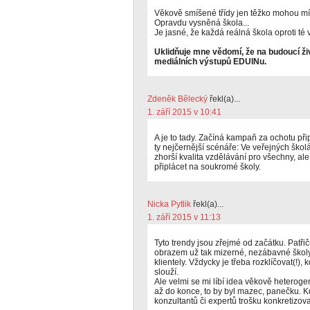
Věkově smíšené třídy jen těžko mohou mí
Opravdu vysněná škola...
Je jasné, že každá reálná škola oproti té
Uklidňuje mne vědomí, že na budoucí živ
mediálních výstupů EDUINu.
Zdeněk Bělecký
řekl(a)...
1. září 2015 v 10:41
A je to tady. Začíná kampaň za ochotu přip
ty nejčernější scénáře: Ve veřejných škol
zhorší kvalita vzdělávání pro všechny, ale
připlácet na soukromé školy.
Nicka Pytlik
řekl(a)...
1. září 2015 v 11:13
Tyto trendy jsou zřejmé od začátku. Patři
obrazem už tak mizerné, nezábavné školy,
klientely. Vždycky je třeba rozklíčovat(!),
slouží.
Ale velmi se mi líbí idea věkově heteroge
až do konce, to by byl mazec, panečku. Kd
konzultantů či expertů trošku konkretizova