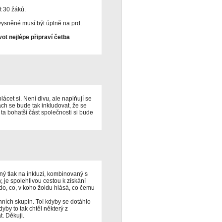
t 30 žáků.
 vysněné musí být úplně na prd.
ot nejlépe připraví četba
lácet si. Není divu, ale naplňují se
ách se bude tak inkludovat, že se
 ta bohatší část společnosti si bude
čný tlak na inkluzi, kombinovaný s
 je spolehlivou cestou k získání
 kdo, co, v koho žoldu hlásá, co čemu
nních skupin. To! kdyby se dotáhlo
yby to tak chtěl některý z
t. Děkuji.