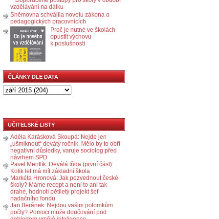
vzdělávání na dálku
Sněmovna schválila novelu zákona o
pedagogických pracovnících
Proč je nutné ve školách
opustit výchovu
k poslušnosti
ČLÁNKY DLE DATA
UČITELSKÉ LISTY
Adéla Karásková Skoupá: Nejde jen
„ušmiknout“ devátý ročník. Mělo by to obří
negativní důsledky, varuje sociolog před
návrhem SPD
Pavel Mentlík: Devátá třída (první část):
Kolik let má mít základní škola
Markéta Hronová: Jak pozvednout české
školy? Máme recept a není to ani tak
drahé, hodnotí pětiletý projekt šéf
nadačního fondu
Jan Beránek: Nejdou vašim potomkům
počty? Pomoci může doučování pod
dohledem umělé inteligence