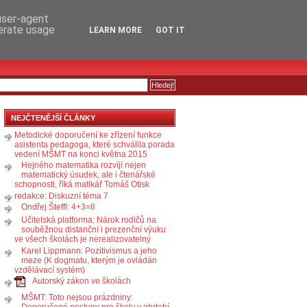
RSS
KOMENTÁŘE
 user-agent
nerate usage
LEARN MORE
GOT IT
NEJČTENĚJŠÍ ČLÁNKY
Metodické doporučení ke zřízení funkce
asistenta pedagoga, které schválila porada
vedení MŠMT na konci května 2015
Hejného matematika rozvíjí nejen
matematický úsudek, ale i čtenářské
schopnosti, říká matikář Tomáš Otisk
redakce: Diskuzní téma 7
Ondřej Šteffl: 4+3=8
Učitelská platforma: Nárok rodičů na
souběžnou distanční i prezenční výuku
ve všech školách je nerealizovatelný
Karel Lippmann: Pozitivismus a jeho
meze (K dogmatu, kterým je ovládán
vzdělávací systém)
Autorský zákon ve školách
MŠMT: Toto nejsou prázdniny:
Doporučené postupy pro školy v období