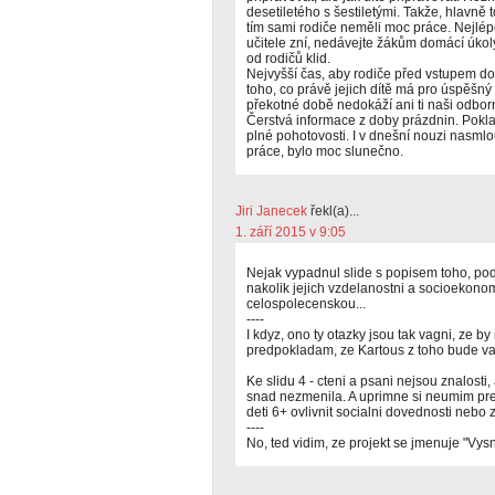
desetiletého s šestiletými. Takže, hlavně 
tím sami rodiče neměli moc práce. Nejlé
učitele zní, nedávejte žákům domácí úkoly
od rodičů klid.
Nejvyšší čas, aby rodiče před vstupem do
toho, co právě jejich dítě má pro úspěšný ž
překotné době nedokáží ani ti naši odborn
Čerstvá informace z doby prázdnin. Pokla
plné pohotovosti. I v dnešní nouzi nasmlo
práce, bylo moc slunečno.
Jiri Janecek
řekl(a)...
1. září 2015 v 9:05
Nejak vypadnul slide s popisem toho, podl
nakolik jejich vzdelanostni a socioekonom
celospolecenskou...
----
I kdyz, ono ty otazky jsou tak vagni, ze by 
predpokladam, ze Kartous z toho bude va
Ke slidu 4 - cteni a psani nejsou znalosti
snad nezmenila. A uprimne si neumim pred
deti 6+ ovlivnit socialni dovednosti nebo
----
No, ted vidim, ze projekt se jmenuje "Vysn