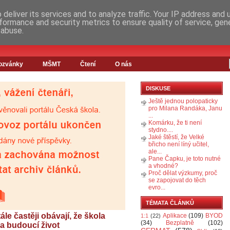
deliver its services and to analyze traffic. Your IP address and
formance and security metrics to ensure quality of service, ge
 abuse.
ozvánky
MŠMT
Čtení
O nás
DISKUSE
Ještě jednou polopaticky
pro Milana Randáka, Janu
...
Komárku, že ti není
stydno....
Jaké štěstí, že Velké
břicho není líný učitel,
ale...
Pane Čapku, je toto nutné
a vhodné?
Proč dělat výzkumy, proč
se zapojovat do těch
evro...
TÉMATA ČLÁNKŮ
le častěji obávají, že škola
Aplikace
(109)
BYOD
1:1
(22)
(34)
Bezplatně
(102)
na budoucí život