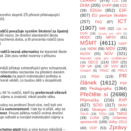
CERMAT
(578)
CLIL
(18)
DUM
(205)
DVPP
(59)
DZS
EDUin
(852)
ESF
(39)
rvního stupně ZŠ přinesl překvapující
(807)
EU peníze školám
ičů.
ICT
(257)
FAQ
(87)
(1907)
IWB
(32)
Jak na
rodičů považuje systém školství za špatný
DUM
(16)
Jazyky pro děti
(1)
ílí názor, že dnešní standardní škola
MOOC
(35)
MPSV
(61)
zrychlená doba, a tři procenta rodičů jsou
MŠMT
(4611)
.
NAEP
NIDV
(228)
NIDM
(58)
(14)
rodičů nezná alternativy
ke klasické škole
NÚV
(321)
NÚOV
(55)
t. Zde jsou velké rezervy v přísunu
Národní rada pro vzdělávání
OECD
(114)
OER
(25)
(16)
OP VK
(24)
OP VVV
(67)
lnější přístup zohledňující jeho schopnosti,
Ostatní
(6)
PIAAC
(8)
PIRLS
problematiku nezávisle na předem daném
PR
 ohledu
na jejich individuální potřeby a
PISA
(119)
(13)
esně vědět, co budou děti v dospělosti
článek
(1612)
PSP
Pedagogika
(1364)
(80)
u 46 % rodičů, kteří by
preferovali věkově
Přečtěte si
(2698)
 zájmu a znalostí, nikoli podle věku.
Přijímačky
(216)
RVP
(627)
SCIO
(317)
ány na profesní život více, než byli oni
SKAV
í a samostatnosti
. I tak by si přáli, aby se
(148)
Strategie 2020
(46)
rnost
. Pouze pětina rodičů vnímá dnešní
TIMSS
TALIS
(19)
TEDx
(10)
e odhalit a rozvíjet individuální zájmy a
(39)
UJAK
(25)
Učitelský
spomocník
(169)
Volby 2013
Zprávy
(40)
VÚP
(53)
ochotno platit
tisíc a více korun měsíčně –