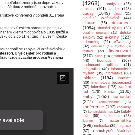
(4268)
čů na potřebné změny jsou doprovázeny
analýza
(25)
alou částkou z rodinného rozpočtu.
anketa
(101)
audio
(148)
causy
(1049)
cloud
(22)
 tiskové konferenci v pondělí 31. srpna
digitální vzdělávání
(44)
dokument
diskuse
(65)
(1094)
ěrem dat v Českém národním panelu v
domácí výuka
(28)
ednaném klientem odpovídalo 1035 mužů a
dětské
dotační program
(21)
 věku od 2 do 11 let, žijící na území České
e-knihy
(323)
skupiny
(52)
e-learning
(31)
eTwinning
(32)
evaluace
(13)
fejeton
(3)
dlouhodobě se zabývající vzděláváním v
financování
festival
(22)
tessori, Unie center pro rodinu a
(310)
gramotnosti
glosa
(13)
alizaci vzdělávacího procesu Vysněná
(48)
hodnocení
(108)
hodnocení aplikací
(41)
infografika
(40)
informatické
myšlení
(35)
informatika
(60)
inkluze
(1194)
inovace
(30)
internetová bezpečnost
(57)
interview
(173)
kariérní
kniha
(1180)
řád
(178)
knihy
(1253)
komentář
(227)
konektivismus
(13)
konference
(197)
konkursy
kulatý
(7)
konstruktivismus
(19)
stůl
(55)
kurikulum
(28)
matematika
licence
(7)
(298)
metodika
(39)
migrace
ministryně školství
(87)