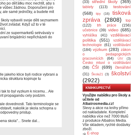
střední školy
(369)
(33)
toho po děťátku moc nechtít, aby s
testování
tablety
(113)
pe vůbec žádnou. Doporučení pro
, ale samé jedničky, a budete mít
tisková
(568)
tipy
(16)
zpráva
(2808)
 školy vybavili svoje děti seznamem
top
ivot zvládat. Když už to v té
(122)
trh práce
(156)
ící.
video
(685)
učebnice
(39)
dní ze supermarketů setrvávaly v
vzdělávací
vyhláška
(41)
uvaní brigádníci nepřicházeli do
politika
(551)
vzdělávací
technologie
(61)
vzdělávání
výzkum
(283)
(184)
zákon
o pedagogických
pracovnících
(64)
ÚIV
(3)
Česko mluví o vzdělávání
ČŠI
(699)
(58)
čtenářství
školství
(31)
e jakeho klice byli rodice vybrani a
Škola21
(3)
icka struktura kopiruje tu
(2922)
KNIHKUPECTVÍ
i tak to byl vyzkum k nicemu... Ale
Využijte nabídku pro školy a
rit propagandu cely podzim.
učitele od
Albatrosmedia.cz!
, ale dovednosti. Tato terminologie se
Slevy a akce na knihy přímo
stavit, nakolik je skola schopna u
od nakladatele. Kompletní
 zodpovedny pristup.
nabídka více než 7000 titulů
z produkce Albatros Media.
ena skola"... Snete dal...
Vše skladem, rychlé dodávky
zboží.
E-shop