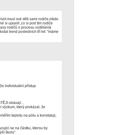
 život musí své děti sami rodiče,nikdo
é si ujasnit ,co si pod tím rodiče
dstavy rodičů o procesu vzděláníá
dodal trend posledních tří let: "máme
e individuální přístup
ĚJI obávají...
í výzkum, který prokázal, že
měřím teplotu na pólu a konstatuji,
zující se na částku, kterou by
pší školu".