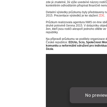
zde je znatelné, že výše uvedené názory rodi
konkrétním odhodláním přispívat finančně nem
Detailní výsledky průzkumu byly představeny na
2015. Prezentace výsledků je ke stažení
ZDE
.
Průzkum realizovala agentura NMS on-line sb
druhé polovině června 2015. V dotazníku obj
žen, kteří jsou rodiči alespoň jednoho dítěte ve
republiky.
Na přípravě průzkumu se podílely organizace 
České republice:
EDUin, Scio, Společnost Mon
komunitu a neformální sdružení pro individu
škola
.