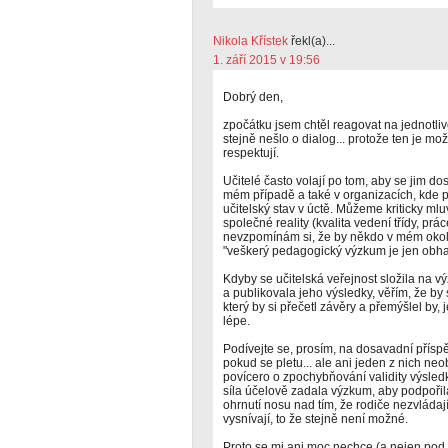
Nikola Křístek
řekl(a)...
1. září 2015 v 19:56
Dobrý den,
zpočátku jsem chtěl reagovat na jednotl
stejně nešlo o dialog... protože ten je mož
respektují.
Učitelé často volají po tom, aby se jim do
mém případě a také v organizacích, kde p
učitelský stav v úctě. Můžeme kriticky mlu
společné reality (kvalita vedení třídy, pr
nevzpomínám si, že by někdo v mém okolí ř
"veškerý pedagogický výzkum je jen obha
Kdyby se učitelská veřejnost složila na vý
a publikovala jeho výsledky, věřím, že by 
který by si přečetl závěry a přemýšlel by, 
lépe.
Podívejte se, prosím, na dosavadní přísp
pokud se pletu... ale ani jeden z nich ne
povícero o zpochybňování validity výsled
síla účelově zadala výzkum, aby podpořil
ohrnutí nosu nad tím, že rodiče nezvládají 
vysnívají, to že stejně není možné.
Proto se mi ani moc nechce (a nejen pod