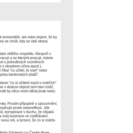
ivé komentáře, ale mám dojem, že by
ný ve chvíli, kdy se obě strany
stalo většího respektu. Alespoň v
racuji a se kterými pracuji, máme
vit o jednotlivých rozměrech
áce s obsahem učiva apod.),
íkal "co učitel, to osel" nebo
joba kantorských platů".
zkum "co si učitelé myslí o rodičích"
se v diskusi objevil sem tam rodič,
jestli by něco mohl dělat jinak nebo
ěvky. Prosím případně o upozornění,
obsahuje prvek sebereflexe. Jde
ků, konspirace v duchu, že nějaká
a svůj business ve vzdělávání,
svou roli, a tvrzení, že co si rodiče
 tímto článkem) na České škole