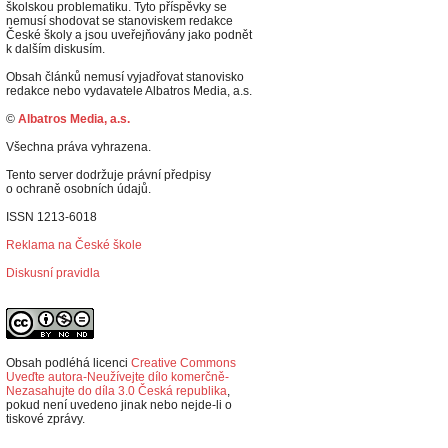
školskou problematiku. Tyto příspěvky se
nemusí shodovat se stanoviskem redakce
České školy a jsou uveřejňovány jako podnět
k dalším diskusím.
Obsah článků nemusí vyjadřovat stanovisko
redakce nebo vydavatele Albatros Media, a.s.
©
Albatros Media, a.s.
Všechna práva vyhrazena.
Tento server dodržuje právní předpisy
o ochraně osobních údajů.
ISSN 1213-6018
Reklama na České škole
Diskusní pravidla
Obsah podléhá licenci
Creative Commons
Uveďte autora-Neužívejte dílo komerčně-
Nezasahujte do díla 3.0 Česká republika
,
p
okud není uvedeno jinak nebo nejde-li o
tiskové zprávy.