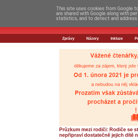
This site uses cookies from Google to 
are shared with Google along with per
statistics, and to detect and address
Zprávy
Názory
Inkluze
P
Průzkum mezi rodiči: Rodiče se stá
nepřipraví dostatečně jejich dítě 