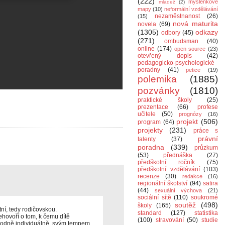
(222)
myšlenkové
mládež
(2)
mapy
(10)
neformální vzdělávání
nezaměstnanost
(26)
(15)
nová maturita
novela
(69)
(1305)
odkazy
odbory
(45)
(271)
ombudsman
(40)
online
(174)
open source
(23)
otevřený dopis
(42)
pedagogicko-psychologické
poradny
(41)
petice
(19)
polemika
(1885)
pozvánky
(1810)
praktické školy
(25)
prezentace
(66)
profese
učitele
(50)
prognózy
(16)
projekt
(506)
program
(64)
projekty
(231)
práce s
právní
talenty
(37)
poradna
(339)
průzkum
(53)
přednáška
(27)
předškolní ročník
(75)
předškolní vzdělávání
(103)
recenze
(30)
redakce
(16)
regionální školství
(94)
satira
(44)
sexuální výchova
(21)
sociální sítě
(110)
soukromé
soutěž
(498)
školy
(165)
ní, tedy rodičovskou.
standard
(127)
statistika
ehovoří o tom, k čemu dítě
(100)
stravování
(50)
studie
ozhodně individuálně, svým tempem,