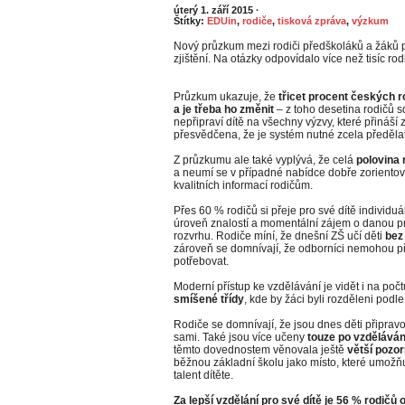
úterý 1. září 2015
·
Štítky:
EDUin
,
rodiče
,
tisková zpráva
,
výzkum
Nový průzkum mezi rodiči předškoláků a žáků p
zjištění. Na otázky odpovídalo více než tisíc rod
Průzkum ukazuje, že
třicet procent českých 
a je třeba ho změnit
– z toho desetina rodičů sd
nepřipraví dítě na všechny výzvy, které přináší 
přesvědčena, že je systém nutné zcela předělat
Z průzkumu ale také vyplývá, že celá
polovina 
a neumí se v případné nabídce dobře zorientova
kvalitních informací rodičům.
Přes 60 % rodičů si přeje pro své dítě individuá
úroveň znalostí a momentální zájem o danou 
rozvrhu. Rodiče míní, že dnešní ZŠ učí děti
bez
zároveň se domnívají, že odborníci nemohou př
potřebovat.
Moderní přístup ke vzdělávání je vidět i na počt
smíšené třídy
, kde by žáci byli rozděleni podle
Rodiče se domnívají, že jsou dnes děti připravov
sami. Také jsou více učeny
touze po vzděláván
těmto dovednostem věnovala ještě
větší pozo
běžnou základní školu jako místo, které umožňuj
talent dítěte.
Za lepší vzdělání pro své dítě je 56 % rodičů 