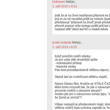
Unknown
řekl(a)...
1. září 2015 v 9:23
jistě že je na život nepřipraví,připravit na
jiný to za ně neudělá,ještě by nebylo špatn
představují "připravit na život",jinak pře
přesně popsal výše kolega pytlík,ješt byl 
nadané dítě",který teď frčí u matek-blbek
poste.restante
řekl(a)...
1. září 2015 v 9:25
Když položím rodiči otázku:
Je pro vaše dítě vhodnější spíše:
- individuální přístup
- klasická výuka
Pak dost pravděpodobně většina odpoví, ž
Stejně tak lze rozklíčovat většinu slajdů.
Název článku říká: Rodiče se STÁLE ČAST
Mám tomu rozumět tak, že jde o navazujíc
procento rodičů s obavami stoupá?
Anebo jde jen o nárazovou sondu typu, "z
že Země je zmrzlá"?
Vůbec nejlepší je předposlední slajd, dota
většina rodičů byla ochotna zaplatit za "le