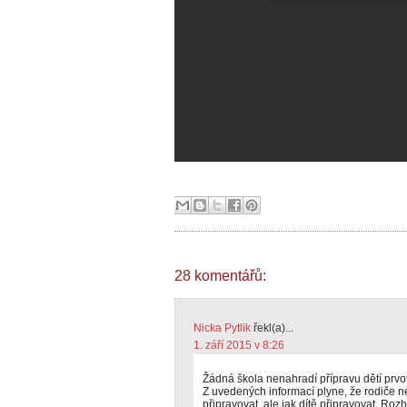
28 komentářů:
Nicka Pytlik
řekl(a)...
1. září 2015 v 8:26
Žádná škola nenahradí přípravu dětí prvot
Z uvedených informací plyne, že rodiče n
připravovat, ale jak dítě připravovat. R