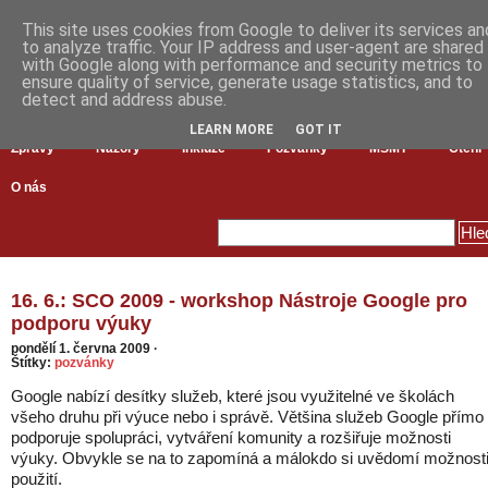
This site uses cookies from Google to deliver its services an
to analyze traffic. Your IP address and user-agent are shared
with Google along with performance and security metrics to
ensure quality of service, generate usage statistics, and to
detect and address abuse.
LEARN MORE
GOT IT
Zprávy
Názory
Inkluze
Pozvánky
MŠMT
Čtení
O nás
16. 6.: SCO 2009 - workshop Nástroje Google pro
podporu výuky
pondělí 1. června 2009
·
Štítky:
pozvánky
Google nabízí desítky služeb, které jsou využitelné ve školách
všeho druhu při výuce nebo i správě. Většina služeb Google přímo
podporuje spolupráci, vytváření komunity a rozšiřuje možnosti
výuky. Obvykle se na to zapomíná a málokdo si uvědomí možnost
použití.