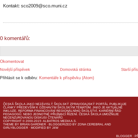
Kontakt: sco2009@sco.muni.cz
0 komentářů:
Okomentovat
Novější příspěvek
Domovská stránka
Starší pří
Přihlásit se k odběru:
Komentáře k příspěvku (Atom)
ČESKÁ ŠKOLA
JAKO NEZÁVISLÝ ŠKOLSKÝ ZPRAVODAJSKÝ PORTÁL PUBLIKUJE
ČLÁNKY PŘEDEVŠÍM K OŽEHAVÝM ŠKOLSKÝM TÉMATŮM, JAKO JE AKTUÁLNĚ
INKLUZE, REFORMA FINANCOVÁNÍ REGIONÁLNÍHO ŠKOLSTVÍ, KARIÉRNÍ ŘÁD
PEDAGOGŮ, NEBO JEDNOTNÉ PŘIJÍMACÍ ŘÍZENÍ.
ČESKÁ ŠKOLA
UMOŽŇUJE
NECENZUROVANOU DISKUSI ČTENÁŘŮ.
COPYRIGHT © 2000-2015· ALBATROS MEDIA A.S.
THEME
BY
BRIAN GARDNER
· BLOGGERIZED BY
ZONA CEREBRAL
AND
GIRLYBLOGGER
· MODIFIED BY
J4W
BLOGGER
·
P