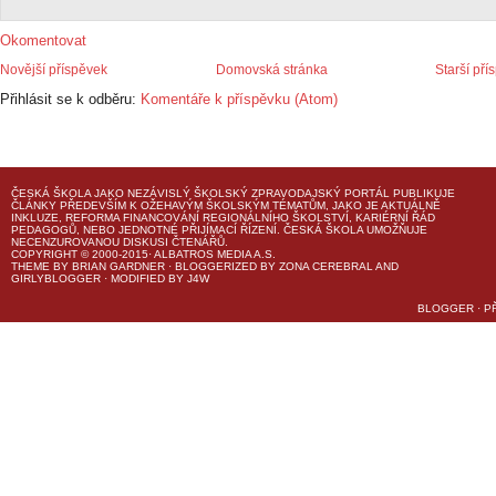
Okomentovat
Novější příspěvek
Domovská stránka
Starší pří
Přihlásit se k odběru:
Komentáře k příspěvku (Atom)
ČESKÁ ŠKOLA
JAKO NEZÁVISLÝ ŠKOLSKÝ ZPRAVODAJSKÝ PORTÁL PUBLIKUJE
ČLÁNKY PŘEDEVŠÍM K OŽEHAVÝM ŠKOLSKÝM TÉMATŮM, JAKO JE AKTUÁLNĚ
INKLUZE, REFORMA FINANCOVÁNÍ REGIONÁLNÍHO ŠKOLSTVÍ, KARIÉRNÍ ŘÁD
PEDAGOGŮ, NEBO JEDNOTNÉ PŘIJÍMACÍ ŘÍZENÍ.
ČESKÁ ŠKOLA
UMOŽŇUJE
NECENZUROVANOU DISKUSI ČTENÁŘŮ.
COPYRIGHT © 2000-2015· ALBATROS MEDIA A.S.
THEME
BY
BRIAN GARDNER
· BLOGGERIZED BY
ZONA CEREBRAL
AND
GIRLYBLOGGER
· MODIFIED BY
J4W
BLOGGER
·
P