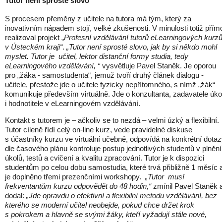
Tutor není sprosté slovo
S procesem přeměny z učitele na tutora má tým, který za
inovativním nápadem stojí, velké zkušenosti. V minulosti totiž přím
realizoval projekt „
Profesní vzdělávání tutorů eLearningových kurz
v Ústeckém kraji“
.
„Tutor není sprosté slovo, jak by si někdo mohl
myslet. Tutor je učitel, lektor distanční formy studia, tedy
eLearningového vzdělávání, “
vysvětluje Pavel Staněk. Je oporou
pro „žáka - samostudenta“, jemuž tvoří druhý článek dialogu -
učitele, přestože jde o učitele fyzicky nepřítomného, s nímž „žák“
komunikuje především virtuálně. Jde o konzultanta, zadavatele úko
i hodnotitele v eLearningovém vzdělávání.
Kontakt s tutorem je – ačkoliv se to nezdá – velmi úzký a flexibilní.
Tutor cíleně řídí celý on-line kurz, vede pravidelné diskuse
s účastníky kurzu ve virtuální učebně, odpovídá na konkrétní dotaz
dle časového plánu kontroluje postup jednotlivých studentů v plnění
úkolů, testů a cvičení a kvalitu zpracování. Tutor je k dispozici
studentům po celou dobu samostudia, které trvá přibližně 1 měsíc 
je doplněno třemi prezenčními workshopy.
„Tutor musí
frekventantům kurzu odpovědět do 48 hodin,“
zmínil Pavel Staněk 
dodal:
„Jde opravdu o efektivní a flexibilní metodu vzdělávání, bez
kterého se moderní učitel neobejde, pokud chce držet krok
s pokrokem a hlavně se svými žáky, kteří vyžadují stále nové,