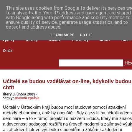
This site uses cookies from Google to deliver its services an
to analyze traffic. Your IP address and user-agent are shared
with Google along with performance and security metrics to
ensure quality of service, generate usage statistics, and to
detect and address abuse.
LEARN MORE
GOT IT
Zprávy
Názory
Inkluze
Pozvánky
MŠMT
Čtení
O nás
Učitelé se budou vzdělávat on-line, kdykoliv budou
chtít
úterý 3. února 2009
·
Štítky:
tisková zpráva
Učitelé v Ústeckém kraji budou moci studovat pomocí atraktivní
metody eLearningu, aniž by opouštěli třídy a jezdili na několikadenn
semináře – a to v rámci projektu s názvem Educa, který má znalos
a dovednosti pedagogů rozšířit na úroveň moderní a zajímavé výuk
a zatraktivnit tak ve výsledku studentům a žákům každodenní