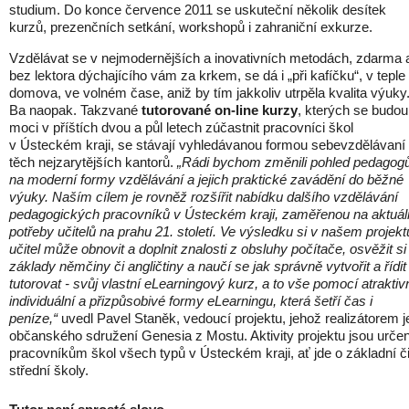
studium. Do konce července 2011 se uskuteční několik desítek
kurzů, prezenčních setkání, workshopů i zahraniční exkurze.
Vzdělávat se v nejmodernějších a inovativních metodách, zdarma 
bez lektora dýchajícího vám za krkem, se dá i „při kafíčku“, v teple
domova, ve volném čase, aniž by tím jakkoliv utrpěla kvalita výuky
Ba naopak. Takzvané
tutorované on-line kurzy
, kterých se budou
moci v příštích dvou a půl letech zúčastnit pracovníci škol
v Ústeckém kraji, se stávají vyhledávanou formou sebevzdělávaní 
těch nejzarytějších kantorů.
„Rádi bychom změnili pohled pedagog
na moderní formy vzdělávání a jejich praktické zavádění do běžné
výuky. Naším cílem je rovněž rozšířit nabídku dalšího vzdělávání
pedagogických pracovníků v Ústeckém kraji, zaměřenou na aktuál
potřeby učitelů na prahu 21. století. Ve výsledku si v našem projekt
učitel může obnovit a doplnit znalosti z obsluhy počítače, osvěžit si
základy němčiny či angličtiny a naučí se jak správně vytvořit a řídit 
tutorovat - svůj vlastní eLearningový kurz, a to vše pomocí atraktivn
individuální a přizpůsobivé formy eLearningu, která šetří čas i
peníze,“
uvedl Pavel Staněk, vedoucí projektu, jehož realizátorem j
občanského sdružení Genesia z Mostu. Aktivity projektu jsou urče
pracovníkům škol všech typů v Ústeckém kraji, ať jde o základní č
střední školy.