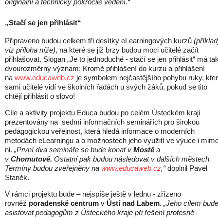
originální a technicky pokročilé vedení.“
„Stačí se jen přihlásit“
Připraveno budou celkem tři desítky eLearningových kurzů
(příkla
viz příloha níže)
, na které se již brzy budou moci učitelé začít
přihlašovat. Slogan „Je to jednoduché - stačí se jen přihlásit“ má ta
dvourozměrný význam: Kromě přihlášení do kurzu a přihlášení
na
www.educaweb.cz
je symbolem nejčastějšího pohybu ruky, kte
sami učitelé vidí ve školních řadách u svých žáků, pokud se tito
chtějí přihlásit o slovo!
Cíle a aktivity projektu Educa budou po celém Ústeckém kraji
prezentovány na sedmi informačních seminářích pro širokou
pedagogickou veřejnost, která hledá informace o moderních
metodách eLearningu a o možnostech jeho využití ve výuce i mim
ni.
„První dva semináře se bude konat v
Mostě
a
v
Chomutově.
Ostatní pak budou následovat v dalších městech.
Termíny budou zveřejněny na
www.educaweb.cz
,“
doplnil Pavel
Staněk.
V rámci projektu bude – nejspíše ještě v lednu - zřízeno
rovněž
poradenské centrum
v
Ústí nad Labem
.
„Jeho cílem bud
asistovat pedagogům z Ústeckého kraje při řešení profesně