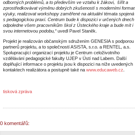
odborných problémů, a to především ve vztahu k žákovi, šířit a
zprostředkovávat výměnu dobrých zkušeností s moderními forma
výuky, realizovat workshopy zaměřené na aktuální témata spojená
s pedagogickou praxí. Centrum bude k dispozici v určených dnech
odpoledne všem pracovníkům škol z Ústeckého kraje a bude mít i
svou internetovou podobu,“
uvedl Pavel Staněk.
Projekt je realizován občanským sdružením GENESIA s podporou
partnerů projektu, a to společností ASISTA, s.r.o. a RENTEL, a.s.
Spolupracující organizací projektu je Centrum celoživotního
vzdělávání pedagogické fakulty UJEP v Ústí nad Labem. Další
doplňující informace o projektu jsou k dispozici na níže uvedených
kontaktech realizátora a postupně také na
www.educaweb.cz
.
tisková zpráva
0 komentářů: