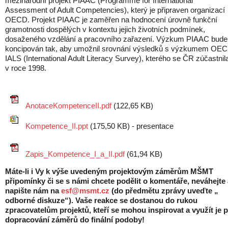
mezinárodní projekt PIAAC (Programme for International
Assessment of Adult Competencies), který je připraven organizací
OECD. Projekt PIAAC je zaměřen na hodnocení úrovně funkční
gramotnosti dospělých v kontextu jejich životních podmínek,
dosaženého vzdělání a pracovního zařazení. Výzkum PIAAC bude
koncipován tak, aby umožnil srovnání výsledků s výzkumem OE
IALS (International Adult Literacy Survey), kterého se ČR zúčastnil
v roce 1998.
AnotaceKompetenceII.pdf
(
122,65 KB
)
Kompetence_II.ppt
(
175,50 KB
) - presentace
Zapis_Kompetence_I_a_II.pdf
(
61,94 KB
)
Máte-li i Vy k výše uvedeným projektovým záměrům MŠMT
připomínky či se s námi chcete podělit o komentáře, neváhejte 
napište nám na
esf@msmt.cz
(do předmětu zprávy uveďte „
odborné diskuze“). Vaše reakce se dostanou do rukou
zpracovatelům projektů, kteří se mohou inspirovat a využít je p
dopracování záměrů do finální podoby!