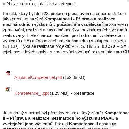
měla jak odborná, tak i laická veřejnost.
Projekt, který byl dne 23. prosince představen na odborné diskuzi
jako první, se nazývá
Kompetence I - Příprava a realizace
mezinárodních výzkumů v počátečním vzdělávání,
je zaměřen 
zpracování, realizaci a následné analýzy mezinárodních výzkumů
realizovaných Mezinárodní asociací pro hodnocení vzdělávacích
výsledků (IEA) a Organizací pro ekonomickou spolupráci a rozvoj
(OECD). Týká se realizace projektů PIRLS, TIMSS, ICCS a PISA,
jejich následných analýz a zpracování výstupů relevantních pro ČR
AnotaceKompetenceI.pdf
(
132,08 KB
)
Kompetence_I.ppt
(
1,25 MB
) - presentace
Jako druhý v pořadí byl představen projektový záměr
Kompetenc
II – Příprava a realizace mezinárodního výzkumu PIAAC a
zveřejnění jeho výsledků.
Projekt
Kompetence II
obsahuje