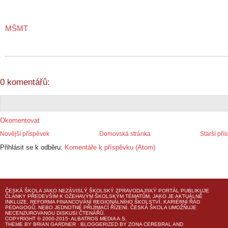
MŠMT
0 komentářů:
Okomentovat
Novější příspěvek
Domovská stránka
Starší pří
Přihlásit se k odběru:
Komentáře k příspěvku (Atom)
ČESKÁ ŠKOLA
JAKO NEZÁVISLÝ ŠKOLSKÝ ZPRAVODAJSKÝ PORTÁL PUBLIKUJE
ČLÁNKY PŘEDEVŠÍM K OŽEHAVÝM ŠKOLSKÝM TÉMATŮM, JAKO JE AKTUÁLNĚ
INKLUZE, REFORMA FINANCOVÁNÍ REGIONÁLNÍHO ŠKOLSTVÍ, KARIÉRNÍ ŘÁD
PEDAGOGŮ, NEBO JEDNOTNÉ PŘIJÍMACÍ ŘÍZENÍ.
ČESKÁ ŠKOLA
UMOŽŇUJE
NECENZUROVANOU DISKUSI ČTENÁŘŮ.
COPYRIGHT © 2000-2015· ALBATROS MEDIA A.S.
THEME
BY
BRIAN GARDNER
· BLOGGERIZED BY
ZONA CEREBRAL
AND