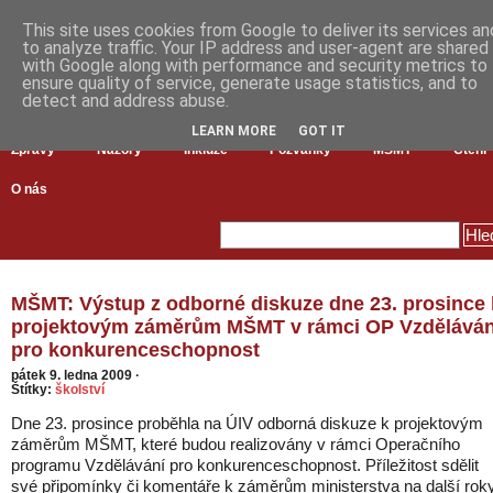
This site uses cookies from Google to deliver its services an
to analyze traffic. Your IP address and user-agent are shared
with Google along with performance and security metrics to
ensure quality of service, generate usage statistics, and to
detect and address abuse.
LEARN MORE
GOT IT
Zprávy
Názory
Inkluze
Pozvánky
MŠMT
Čtení
O nás
MŠMT: Výstup z odborné diskuze dne 23. prosince 
projektovým záměrům MŠMT v rámci OP Vzděláván
pro konkurenceschopnost
pátek 9. ledna 2009
·
Štítky:
školství
Dne 23. prosince proběhla na ÚIV odborná diskuze k projektovým
záměrům MŠMT, které budou realizovány v rámci Operačního
programu Vzdělávání pro konkurenceschopnost. Příležitost sdělit
své připomínky či komentáře k záměrům ministerstva na další rok