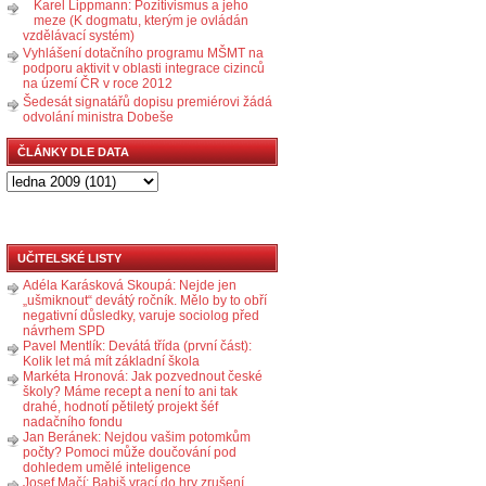
Karel Lippmann: Pozitivismus a jeho
meze (K dogmatu, kterým je ovládán
vzdělávací systém)
Vyhlášení dotačního programu MŠMT na
podporu aktivit v oblasti integrace cizinců
na území ČR v roce 2012
Šedesát signatářů dopisu premiérovi žádá
odvolání ministra Dobeše
ČLÁNKY DLE DATA
UČITELSKÉ LISTY
Adéla Karásková Skoupá: Nejde jen
„ušmiknout“ devátý ročník. Mělo by to obří
negativní důsledky, varuje sociolog před
návrhem SPD
Pavel Mentlík: Devátá třída (první část):
Kolik let má mít základní škola
Markéta Hronová: Jak pozvednout české
školy? Máme recept a není to ani tak
drahé, hodnotí pětiletý projekt šéf
nadačního fondu
Jan Beránek: Nejdou vašim potomkům
počty? Pomoci může doučování pod
dohledem umělé inteligence
Josef Mačí: Babiš vrací do hry zrušení