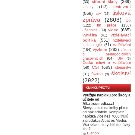
střední školy
(369)
(33)
testování
tablety
(113)
tisková
(568)
tipy
(16)
zpráva
(2808)
top
(122)
trh práce
(156)
video
(685)
učebnice
(39)
vzdělávací
vyhláška
(41)
politika
(551)
vzdělávací
technologie
(61)
vzdělávání
výzkum
(283)
(184)
zákon
o pedagogických
pracovnících
(64)
ÚIV
(3)
Česko mluví o vzdělávání
ČŠI
(699)
(58)
čtenářství
školství
(31)
Škola21
(3)
(2922)
KNIHKUPECTVÍ
Využijte nabídku pro školy a
učitele od
Albatrosmedia.cz!
Slevy a akce na knihy přímo
od nakladatele. Kompletní
nabídka více než 7000 titulů
z produkce Albatros Media.
Vše skladem, rychlé dodávky
zboží.
E-shop