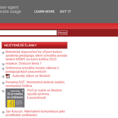
RSS
KOMENTÁŘE
 user-agent
nerate usage
LEARN MORE
GOT IT
NEJČTENĚJŠÍ ČLÁNKY
Metodické doporučení ke zřízení funkce
asistenta pedagoga, které schválila porada
vedení MŠMT na konci května 2015
redakce: Diskuzní téma 7
Sněmovna schválila novelu zákona o
pedagogických pracovnících
Autorský zákon ve školách
Poradna ASČ: Nesmyslná testová zadání,
nesmyslná čeština
Proč je nutné ve školách
opustit výchovu
k poslušnosti
Jan Koucun: Alternativní komunikace jako
prostředek vzdělávání