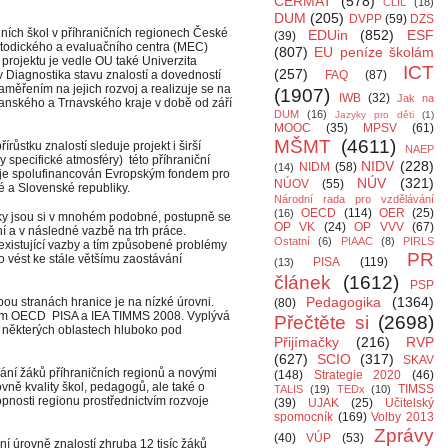
CERMAT
(578)
CLIL
(18)
DUM
(205)
DVPP
(59)
DZS
dních škol v příhraničních regionech České
EDUin
(852)
ESF
(39)
Metodického a evaluačního centra (MEC)
(807)
EU peníze školám
 projektu je vedle OU také Univerzita
ICT
(257)
v Diagnostika stavu znalostí a dovedností
FAQ
(87)
aměřením na jejich rozvoj a realizuje se na
(1907)
IWB
(32)
Jak na
ianského a Trnavského kraje v době od září
DUM
(16)
Jazyky pro děti
(1)
MOOC
(35)
MPSV
(61)
MŠMT
(4611)
írůstku znalostí sleduje projekt i širší
NAEP
dy specifické atmosféry) této příhraniční
NIDV
(228)
NIDM
(58)
(14)
ekt je spolufinancován Evropským fondem pro
NÚV
(321)
NÚOV
(55)
é a Slovenské republiky.
Národní rada pro vzdělávání
OECD
(114)
OER
(25)
(16)
iky jsou si v mnohém podobné, postupně se
OP VK
(24)
OP VVV
(67)
ní a v následné vazbě na trh práce.
Ostatní
(6)
PIAAC
(8)
PIRLS
xistující vazby a tím způsobené problémy
PR
o vést ke stále většímu zaostávání
PISA
(119)
(13)
článek
(1612)
PSP
Pedagogika
(1364)
ou stranách hranice je na nízké úrovni.
(80)
zkum OECD PISA a IEA TIMMS 2008. Vyplývá
Přečtěte si
(2698)
 v některých oblastech hluboko pod
Přijímačky
(216)
RVP
(627)
SCIO
(317)
SKAV
ělání žáků příhraničních regionů a novými
(148)
Strategie 2020
(46)
rovně kvality škol, pedagogů, ale také o
TIMSS
TALIS
(19)
TEDx
(10)
nosti regionu prostřednictvím rozvoje
(39)
UJAK
(25)
Učitelský
spomocník
(169)
Volby 2013
Zprávy
(40)
VÚP
(53)
í úrovně znalostí zhruba 12 tisíc žáků