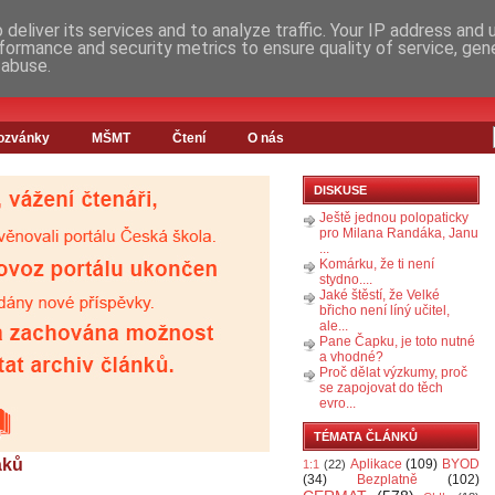
deliver its services and to analyze traffic. Your IP address and
formance and security metrics to ensure quality of service, ge
 abuse.
ozvánky
MŠMT
Čtení
O nás
DISKUSE
Ještě jednou polopaticky
pro Milana Randáka, Janu
...
Komárku, že ti není
stydno....
Jaké štěstí, že Velké
břicho není líný učitel,
ale...
Pane Čapku, je toto nutné
a vhodné?
Proč dělat výzkumy, proč
se zapojovat do těch
evro...
TÉMATA ČLÁNKŮ
áků
Aplikace
(109)
BYOD
1:1
(22)
(34)
Bezplatně
(102)