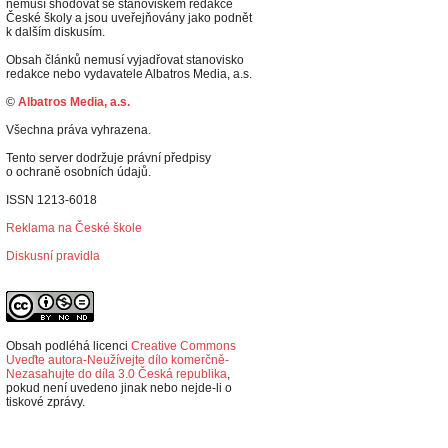
nemusí shodovat se stanoviskem redakce
České školy a jsou uveřejňovány jako podnět
k dalším diskusím.
Obsah článků nemusí vyjadřovat stanovisko
redakce nebo vydavatele Albatros Media, a.s.
©
Albatros Media, a.s.
Všechna práva vyhrazena.
Tento server dodržuje právní předpisy
o ochraně osobních údajů.
ISSN 1213-6018
Reklama na České škole
Diskusní pravidla
Obsah podléhá licenci
Creative Commons
Uveďte autora-Neužívejte dílo komerčně-
Nezasahujte do díla 3.0 Česká republika
,
p
okud není uvedeno jinak nebo nejde-li o
tiskové zprávy.