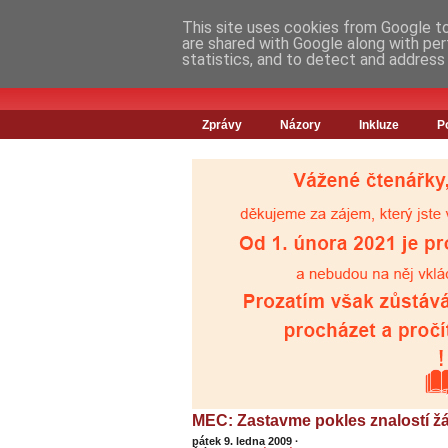
This site uses cookies from Google to 
are shared with Google along with per
statistics, and to detect and address
Zprávy
Názory
Inkluze
P
MEC: Zastavme pokles znalostí ž
pátek 9. ledna 2009
·