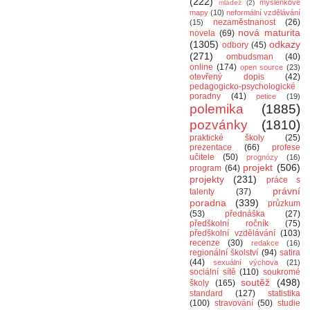
(222)
myšlenkové
mládež
(2)
mapy
(10)
neformální vzdělávání
nezaměstnanost
(26)
(15)
nová maturita
novela
(69)
(1305)
odkazy
odbory
(45)
(271)
ombudsman
(40)
online
(174)
open source
(23)
otevřený dopis
(42)
pedagogicko-psychologické
poradny
(41)
petice
(19)
polemika
(1885)
pozvánky
(1810)
praktické školy
(25)
prezentace
(66)
profese
učitele
(50)
prognózy
(16)
projekt
(506)
program
(64)
projekty
(231)
práce s
právní
talenty
(37)
poradna
(339)
průzkum
(53)
přednáška
(27)
předškolní ročník
(75)
předškolní vzdělávání
(103)
recenze
(30)
redakce
(16)
regionální školství
(94)
satira
(44)
sexuální výchova
(21)
sociální sítě
(110)
soukromé
soutěž
(498)
školy
(165)
standard
(127)
statistika
(100)
stravování
(50)
studie