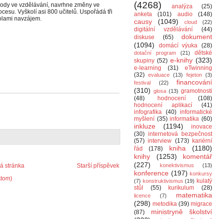
(4268)
 body ve vzdělávání, navrhne změny ve
analýza
(25)
esu. Vyškolí asi 800 učitelů. Uspořádá tři
anketa
(101)
audio
(148)
olami navzájem.
causy
(1049)
cloud
(22)
digitální vzdělávání
(44)
dokument
diskuse
(65)
(1094)
domácí výuka
(28)
dětské
dotační program
(21)
e-knihy
(323)
skupiny
(52)
e-learning
(31)
eTwinning
(32)
evaluace
(13)
fejeton
(3)
financování
festival
(22)
(310)
gramotnosti
glosa
(13)
(48)
hodnocení
(108)
hodnocení aplikací
(41)
infografika
(40)
informatické
myšlení
(35)
informatika
(60)
inkluze
(1194)
inovace
(30)
internetová bezpečnost
(57)
interview
(173)
kariérní
kniha
(1180)
řád
(178)
knihy
(1253)
komentář
(227)
 stránka
Starší příspěvek
konektivismus
(13)
konference
(197)
konkursy
Atom)
kulatý
(7)
konstruktivismus
(19)
stůl
(55)
kurikulum
(28)
matematika
licence
(7)
(298)
metodika
(39)
migrace
ministryně školství
(87)