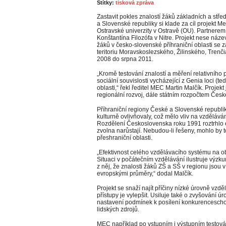
Štítky:
tisková zpráva
Zastavit pokles znalostí žáků základních a stře
a Slovenské republiky si klade za cíl projekt 
Ostravské univerzity v Ostravě (OU). Partnerem
Konštantína Filozófa v Nitre. Projekt nese náze
žáků v česko-slovenské příhraniční oblasti se z
teritoriu Moravskoslezského, Žilinského, Trenč
2008 do srpna 2011.
„Kromě testování znalostí a měření relativního př
sociální souvislosti vycházející z Genia loci (te
oblasti,“ řekl ředitel MEC Martin Malčík. Proj
regionální rozvoj, dále státním rozpočtem Česk
Příhraniční regiony České a Slovenské republ
kulturně ovlivňovaly, což mělo vliv na vzdělává
Rozdělení Československa roku 1991 roztrhlo e
zvolna narůstají. Nebudou-li řešeny, mohlo by t
přeshraniční oblasti.
„Efektivnost celého vzdělávacího systému na ob
Situaci v počátečním vzdělávání ilustruje vý
z něj, že znalosti žáků ZŠ a SŠ v regionu jsou
evropskými průměry,“ dodal Malčík.
Projekt se snaží najít příčiny nízké úrovně vzd
přístupy je vylepšit. Usiluje také o zvyšování ú
nastavení podmínek k posílení konkurenceschop
lidských zdrojů.
MEC například po vstupním i výstupním testován