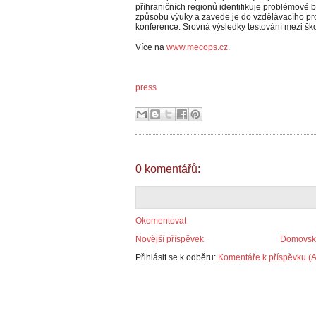
příhraničních regionů identifikuje problémové
způsobu výuky a zavede je do vzdělávacího proc
konference. Srovná výsledky testování mezi šk
Více na
www.mecops.cz
.
press
0 komentářů:
Okomentovat
Novější příspěvek
Domovská
Přihlásit se k odběru:
Komentáře k příspěvku (